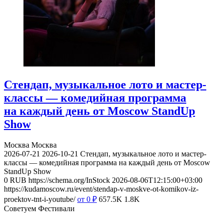
Стендап, музыкальное лото и мастер-
классы — комедийная программа
на каждый день от Moscow StandUp
Show
Москва
Москва
2026-07-21
2026-10-21
Стендап, музыкальное лото и мастер-
классы — комедийная программа на каждый день от Moscow
StandUp Show
0
RUB
https://schema.org/InStock
2026-08-06T12:15:00+03:00
https://kudamoscow.ru/event/stendap-v-moskve-ot-komikov-iz-
proektov-tnt-i-youtube/
от 0
₽
657.5K
1.8K
Советуем Фестивали