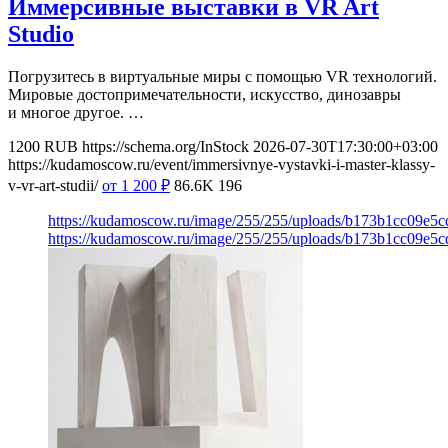
Иммерсивные выставки в VR Art
Studio
Погрузитесь в виртуальные миры с помощью VR технологий.
Мировые достопримечательности, искусство, динозавры
и многое другое. …
1200
RUB
https://schema.org/InStock
2026-07-30T17:30:00+03:00
https://kudamoscow.ru/event/immersivnye-vystavki-i-master-klassy-
v-vr-art-studii/
от 1 200
₽
86.6K
196
https://kudamoscow.ru/image/255/255/uploads/b173b1cc09e5
https://kudamoscow.ru/image/255/255/uploads/b173b1cc09e5