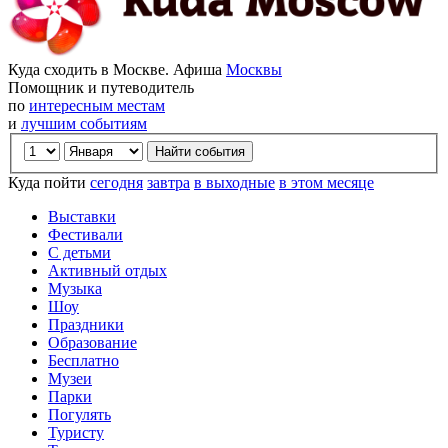
Куда сходить в Москве. Афиша
Москвы
Помощник и путеводитель
по
интересным местам
и
лучшим событиям
Куда пойти
сегодня
завтра
в выходные
в этом месяце
Выставки
Фестивали
С детьми
Активный отдых
Музыка
Шоу
Праздники
Образование
Бесплатно
Музеи
Парки
Погулять
Туристу