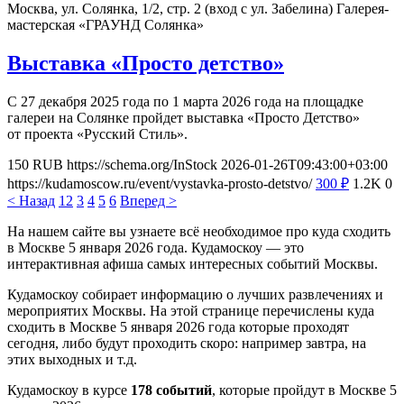
Москва, ул. Солянка, 1/2, стр. 2 (вход с ул. Забелина)
Галерея-
мастерская «ГРАУНД Солянка»
Выставка «Просто детство»
С 27 декабря 2025 года по 1 марта 2026 года на площадке
галереи на Солянке пройдет выставка «Просто Детство»
от проекта «Русский Стиль».
150
RUB
https://schema.org/InStock
2026-01-26T09:43:00+03:00
https://kudamoscow.ru/event/vystavka-prosto-detstvo/
300
₽
1.2K
0
< Назад
1
2
3
4
5
6
Вперед >
На нашем сайте вы узнаете всё необходимое про куда сходить
в Москве 5 января 2026 года. Кудамоскоу — это
интерактивная афиша самых интересных событий Москвы.
Кудамоскоу собирает информацию о лучших развлечениях и
мероприятих Москвы. На этой странице перечислены куда
сходить в Москве 5 января 2026 года которые проходят
сегодня, либо будут проходить скоро: например завтра, на
этих выходных и т.д.
Кудамоскоу в курсе
178 событий
, которые пройдут в Москве 5