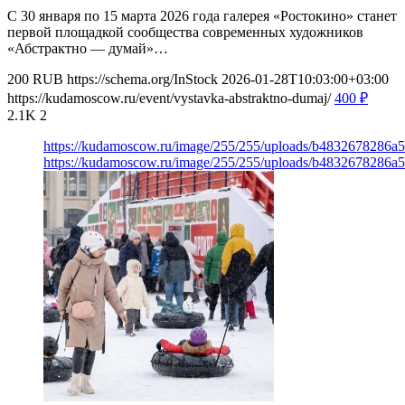
С 30 января по 15 марта 2026 года галерея «Ростокино» станет
первой площадкой сообщества современных художников
«Абстрактно — думай»…
200
RUB
https://schema.org/InStock
2026-01-28T10:03:00+03:00
https://kudamoscow.ru/event/vystavka-abstraktno-dumaj/
400
₽
2.1K
2
https://kudamoscow.ru/image/255/255/uploads/b4832678286
https://kudamoscow.ru/image/255/255/uploads/b4832678286