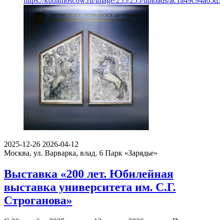
https://kudamoscow.ru/image/255/255/uploads/ac1a49c94a05
2025-12-26
2026-04-12
Москва, ул. Варварка, влад. 6
Парк «Зарядье»
Выставка «200 лет. Юбилейная
выставка университета им. С.Г.
Строганова»