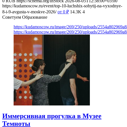
0
RUB
https://schema.org/InStock
2026-08-05T12:38:00+03:00
https://kudamoscow.ru/event/top-10-luchshix-sobytij-na-vyxodnye-
8-i-9-avgusta-v-moskve-2026/
от 0
₽
14.3K
4
Советуем Образование
https://kudamoscow.ru/image/269/250/uploads/2554a802969
https://kudamoscow.ru/image/269/250/uploads/2554a802969
Иммерсивная прогулка в Музее
Темноты