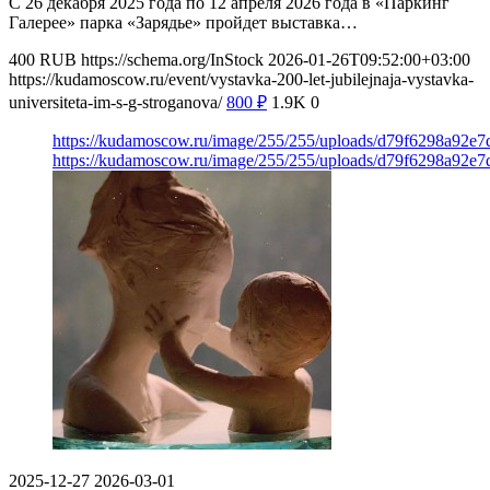
С 26 декабря 2025 года по 12 апреля 2026 года в «Паркинг
Галерее» парка «Зарядье» пройдет выставка…
400
RUB
https://schema.org/InStock
2026-01-26T09:52:00+03:00
https://kudamoscow.ru/event/vystavka-200-let-jubilejnaja-vystavka-
universiteta-im-s-g-stroganova/
800
₽
1.9K
0
https://kudamoscow.ru/image/255/255/uploads/d79f6298a92e
https://kudamoscow.ru/image/255/255/uploads/d79f6298a92e
2025-12-27
2026-03-01