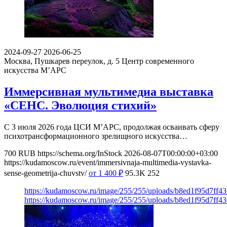
2024-09-27
2026-06-25
Москва, Пушкарев переулок, д. 5
Центр современного
искусства М’АРС
Иммерсивная мультимедиа выставка
«СЕНС. Эволюция стихий»
С 3 июля 2026 года ЦСИ М’АРС, продолжая осваивать сферу
психотрансформационного зрелищного искусства…
700
RUB
https://schema.org/InStock
2026-08-07T00:00:00+03:00
https://kudamoscow.ru/event/immersivnaja-multimedia-vystavka-
sense-geometrija-chuvstv/
от 1 400
₽
95.3K
252
https://kudamoscow.ru/image/255/255/uploads/b8ed1f95d7ff
https://kudamoscow.ru/image/255/255/uploads/b8ed1f95d7ff