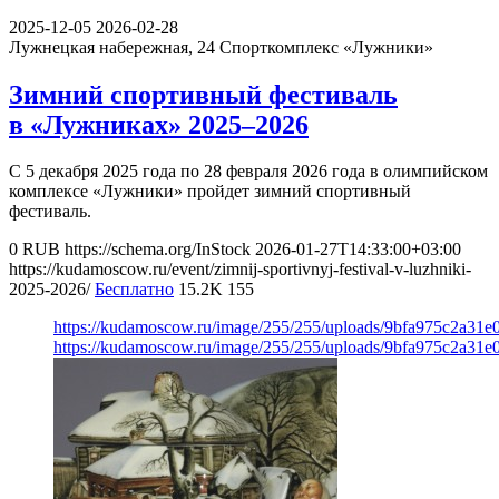
2025-12-05
2026-02-28
Лужнецкая набережная, 24
Спорткомплекс «Лужники»
Зимний спортивный фестиваль
в «Лужниках» 2025–2026
С 5 декабря 2025 года по 28 февраля 2026 года в олимпийском
комплексе «Лужники» пройдет зимний спортивный
фестиваль.
0
RUB
https://schema.org/InStock
2026-01-27T14:33:00+03:00
https://kudamoscow.ru/event/zimnij-sportivnyj-festival-v-luzhniki-
2025-2026/
Бесплатно
15.2K
155
https://kudamoscow.ru/image/255/255/uploads/9bfa975c2a31
https://kudamoscow.ru/image/255/255/uploads/9bfa975c2a31