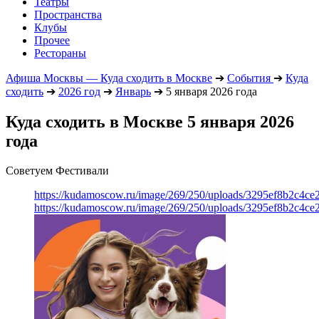
Театры
Пространства
Клубы
Прочее
Рестораны
Афиша Москвы — Куда сходить в Москве
➔
События
➔
Куда
сходить
➔
2026 год
➔
Январь
➔
5 января 2026 года
Куда сходить в Москве 5 января 2026
года
Советуем Фестивали
https://kudamoscow.ru/image/269/250/uploads/3295ef8b2c4ce
https://kudamoscow.ru/image/269/250/uploads/3295ef8b2c4ce