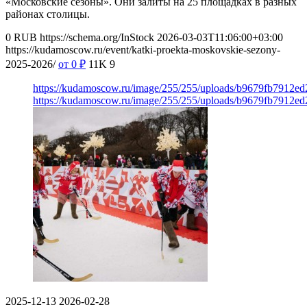
«Московские сезоны». Они залиты на 25 площадках в разных
районах столицы.
0
RUB
https://schema.org/InStock
2026-03-03T11:06:00+03:00
https://kudamoscow.ru/event/katki-proekta-moskovskie-sezony-
2025-2026/
от 0
₽
11K
9
https://kudamoscow.ru/image/255/255/uploads/b9679fb7912e
https://kudamoscow.ru/image/255/255/uploads/b9679fb7912e
2025-12-13
2026-02-28