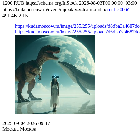
1200
RUB
https://schema.org/InStock
2026-08-03T00:00:00+03:00
https://kudamoscow.ru/event/mjuzikly-v-teatre-mdm/
от 1 200
₽
491.4K
2.1K
https://kudamoscow.ru/image/255/255/uploads/d6dba3a4687d
https://kudamoscow.ru/image/255/255/uploads/d6dba3a4687d
2025-09-04
2026-09-17
Москва
Москва