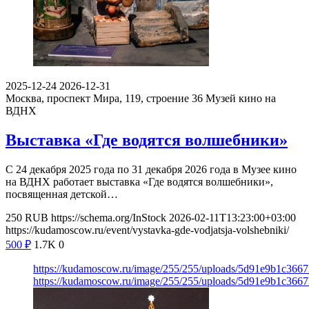
2025-12-24
2026-12-31
Москва, проспект Мира, 119, строение 36
Музей кино на
ВДНХ
Выставка «Где водятся волшебники»
С 24 декабря 2025 года по 31 декабря 2026 года в Музее кино
на ВДНХ работает выставка «Где водятся волшебники»,
посвященная детской…
250
RUB
https://schema.org/InStock
2026-02-11T13:23:00+03:00
https://kudamoscow.ru/event/vystavka-gde-vodjatsja-volshebniki/
500
₽
1.7K
0
https://kudamoscow.ru/image/255/255/uploads/5d91e9b1c366
https://kudamoscow.ru/image/255/255/uploads/5d91e9b1c366