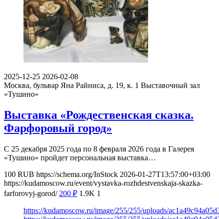
2025-12-25
2026-02-08
Москва, бульвар Яна Райниса, д. 19, к. 1
Выставочный зал
«Тушино»
Выставка «Рождественская сказка.
Фарфоровый город»
С 25 декабря 2025 года по 8 февраля 2026 года в Галерея
«Тушино» пройдет персональная выставка…
100
RUB
https://schema.org/InStock
2026-01-27T13:57:00+03:00
https://kudamoscow.ru/event/vystavka-rozhdestvenskaja-skazka-
farforovyj-gorod/
200
₽
1.9K
1
https://kudamoscow.ru/image/255/255/uploads/ac1a49c94a05