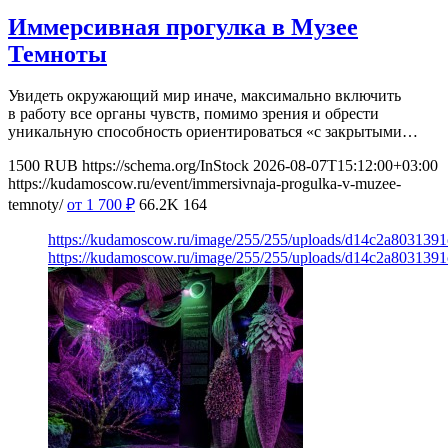
Иммерсивная прогулка в Музее
Темноты
Увидеть окружающий мир иначе, максимально включить
в работу все органы чувств, помимо зрения и обрести
уникальную способность ориентироваться «с закрытыми…
1500
RUB
https://schema.org/InStock
2026-08-07T15:12:00+03:00
https://kudamoscow.ru/event/immersivnaja-progulka-v-muzee-
temnoty/
от 1 700
₽
66.2K
164
https://kudamoscow.ru/image/255/255/uploads/d14c2a803139
https://kudamoscow.ru/image/255/255/uploads/d14c2a803139