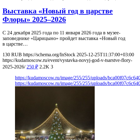
Выставка «Новый год в царстве
Флоры» 2025–2026
С 24 декабря 2025 года по 11 января 2026 года в музее-
заповеднике «Царицыно» пройдет выставка «Новый год
в царстве…
130
RUB
https://schema.org/InStock
2025-12-25T11:37:00+03:00
https://kudamoscow.ru/event/vystavka-novyj-god-v-tsarstve-flory-
2025-2026/
250
₽
2.2K
3
https://kudamoscow.ru/image/255/255/uploads/bca00f07c6c6
https://kudamoscow.ru/image/255/255/uploads/bca00f07c6c6