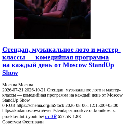
Стендап, музыкальное лото и мастер-
классы — комедийная программа
на каждый день от Moscow StandUp
Show
Москва
Москва
2026-07-21
2026-10-21
Стендап, музыкальное лото и мастер-
классы — комедийная программа на каждый день от Moscow
StandUp Show
0
RUB
https://schema.org/InStock
2026-08-06T12:15:00+03:00
https://kudamoscow.ru/event/stendap-v-moskve-ot-komikov-iz-
proektov-tnt-i-youtube/
от 0
₽
657.5K
1.8K
Советуем Фестивали