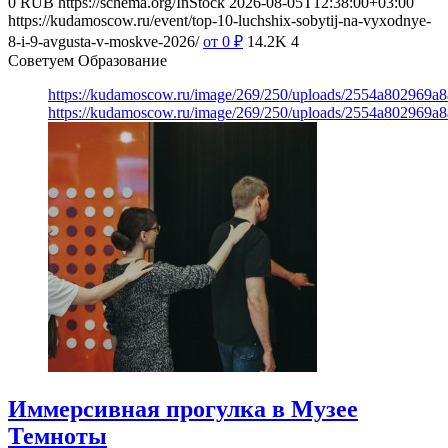
0
RUB
https://schema.org/InStock
2026-08-05T12:38:00+03:00
https://kudamoscow.ru/event/top-10-luchshix-sobytij-na-vyxodnye-
8-i-9-avgusta-v-moskve-2026/
от 0
₽
14.2K
4
Советуем Образование
https://kudamoscow.ru/image/269/250/uploads/2554a802969
https://kudamoscow.ru/image/269/250/uploads/2554a802969
Иммерсивная прогулка в Музее
Темноты