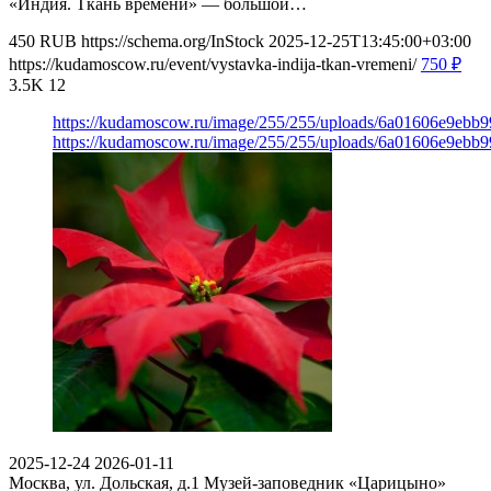
«Индия. Ткань времени» — большой…
450
RUB
https://schema.org/InStock
2025-12-25T13:45:00+03:00
https://kudamoscow.ru/event/vystavka-indija-tkan-vremeni/
750
₽
3.5K
12
https://kudamoscow.ru/image/255/255/uploads/6a01606e9ebb
https://kudamoscow.ru/image/255/255/uploads/6a01606e9ebb
2025-12-24
2026-01-11
Москва, ул. Дольская, д.1
Музей-заповедник «Царицыно»