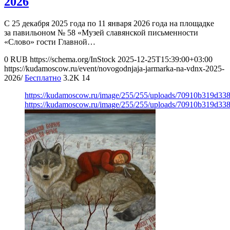
2026
С 25 декабря 2025 года по 11 января 2026 года на площадке
за павильоном № 58 «Музей славянской письменности
«Слово» гости Главной…
0
RUB
https://schema.org/InStock
2025-12-25T15:39:00+03:00
https://kudamoscow.ru/event/novogodnjaja-jarmarka-na-vdnx-2025-
2026/
Бесплатно
3.2K
14
https://kudamoscow.ru/image/255/255/uploads/70910b319d33
https://kudamoscow.ru/image/255/255/uploads/70910b319d33