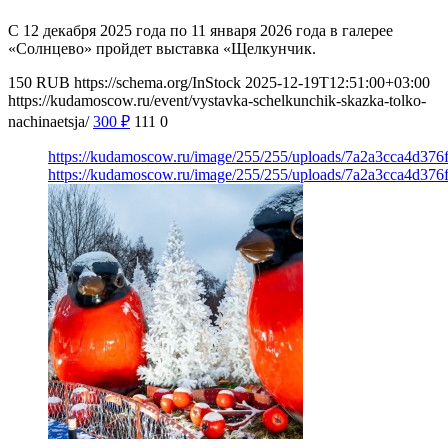
С 12 декабря 2025 года по 11 января 2026 года в галерее
«Солнцево» пройдет выставка «Щелкунчик.
150
RUB
https://schema.org/InStock
2025-12-19T12:51:00+03:00
https://kudamoscow.ru/event/vystavka-schelkunchik-skazka-tolko-
nachinaetsja/
300
₽
111
0
https://kudamoscow.ru/image/255/255/uploads/7a2a3cca4d37
https://kudamoscow.ru/image/255/255/uploads/7a2a3cca4d37