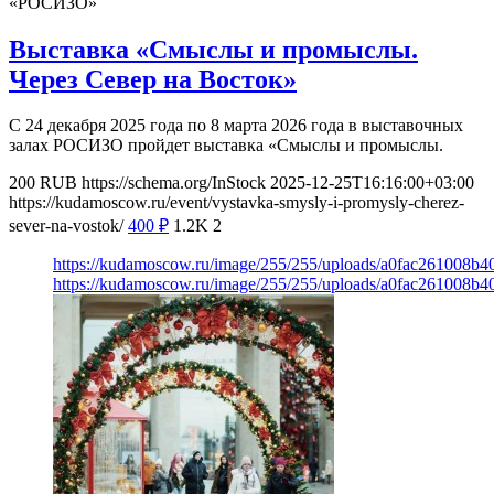
«РОСИЗО»
Выставка «Смыслы и промыслы.
Через Север на Восток»
С 24 декабря 2025 года по 8 марта 2026 года в выставочных
залах РОСИЗО пройдет выставка «Смыслы и промыслы.
200
RUB
https://schema.org/InStock
2025-12-25T16:16:00+03:00
https://kudamoscow.ru/event/vystavka-smysly-i-promysly-cherez-
sever-na-vostok/
400
₽
1.2K
2
https://kudamoscow.ru/image/255/255/uploads/a0fac261008b
https://kudamoscow.ru/image/255/255/uploads/a0fac261008b