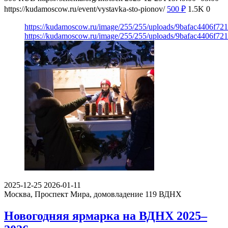
https://kudamoscow.ru/event/vystavka-sto-pionov/
500
₽
1.5K
0
https://kudamoscow.ru/image/255/255/uploads/9bafac4406f7
https://kudamoscow.ru/image/255/255/uploads/9bafac4406f7
2025-12-25
2026-01-11
Москва, Проспект Мира, домовладение 119
ВДНХ
Новогодняя ярмарка на ВДНХ 2025–