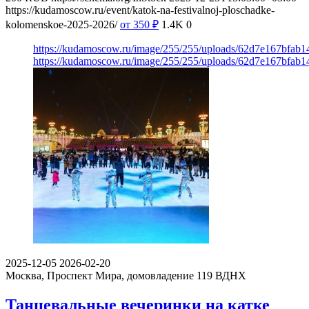
https://kudamoscow.ru/event/katok-na-festivalnoj-ploschadke-
kolomenskoe-2025-2026/
от 350
₽
1.4K
0
https://kudamoscow.ru/image/255/255/uploads/62d7e167bfab1
https://kudamoscow.ru/image/255/255/uploads/62d7e167bfab1
2025-12-05
2026-02-20
Москва, Проспект Мира, домовладение 119
ВДНХ
Танцевальные вечеринки на катке