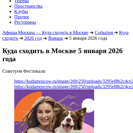
Театры
Пространства
Клубы
Прочее
Рестораны
Афиша Москвы — Куда сходить в Москве
➔
События
➔
Куда
сходить
➔
2026 год
➔
Январь
➔
5 января 2026 года
Куда сходить в Москве 5 января 2026
года
Советуем Фестивали
https://kudamoscow.ru/image/269/250/uploads/3295ef8b2c4ce
https://kudamoscow.ru/image/269/250/uploads/3295ef8b2c4ce