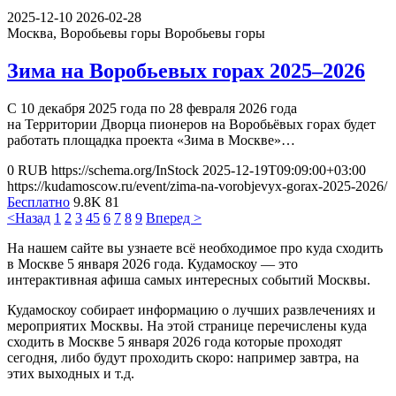
2025-12-10
2026-02-28
Москва, Воробьевы горы
Воробьевы горы
Зима на Воробьевых горах 2025–2026
С 10 декабря 2025 года по 28 февраля 2026 года
на Территории Дворца пионеров на Воробьёвых горах будет
работать площадка проекта «Зима в Москве»…
0
RUB
https://schema.org/InStock
2025-12-19T09:09:00+03:00
https://kudamoscow.ru/event/zima-na-vorobjevyx-gorax-2025-2026/
Бесплатно
9.8K
81
<Назад
1
2
3
4
5
6
7
8
9
Вперед >
На нашем сайте вы узнаете всё необходимое про куда сходить
в Москве 5 января 2026 года. Кудамоскоу — это
интерактивная афиша самых интересных событий Москвы.
Кудамоскоу собирает информацию о лучших развлечениях и
мероприятих Москвы. На этой странице перечислены куда
сходить в Москве 5 января 2026 года которые проходят
сегодня, либо будут проходить скоро: например завтра, на
этих выходных и т.д.