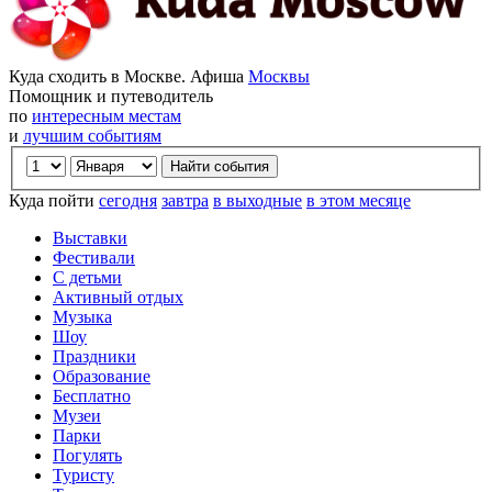
Куда сходить в Москве. Афиша
Москвы
Помощник и путеводитель
по
интересным местам
и
лучшим событиям
Куда пойти
сегодня
завтра
в выходные
в этом месяце
Выставки
Фестивали
С детьми
Активный отдых
Музыка
Шоу
Праздники
Образование
Бесплатно
Музеи
Парки
Погулять
Туристу