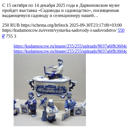
С 15 октября по 14 декабря 2025 года в Дарвиновском музее
пройдет выставка «Садоводы и садоводство», посвященная
выдающемуся садоводу и селекционеру нашей…
250
RUB
https://schema.org/InStock
2025-09-30T23:17:00+03:00
https://kudamoscow.ru/event/vystavka-sadovody-i-sadovodstvo/
550
₽
755
3
https://kudamoscow.ru/image/255/255/uploads/9037a6ffb360
https://kudamoscow.ru/image/255/255/uploads/9037a6ffb360