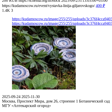
200
RUB
https://schema.org/InStock
2025-09-25T13:03:00+03:00
https://kudamoscow.ru/event/vystavka-linija-giljarovskogo/
400
₽
1.4K
3
https://kudamoscow.ru/image/255/255/uploads/3c376f4cca94
https://kudamoscow.ru/image/255/255/uploads/3c376f4cca94
2025-09-24
2025-11-30
Москва, Проспект Мира, дом 26, строение 1
Ботанический сад
МГУ «Аптекарский огород»