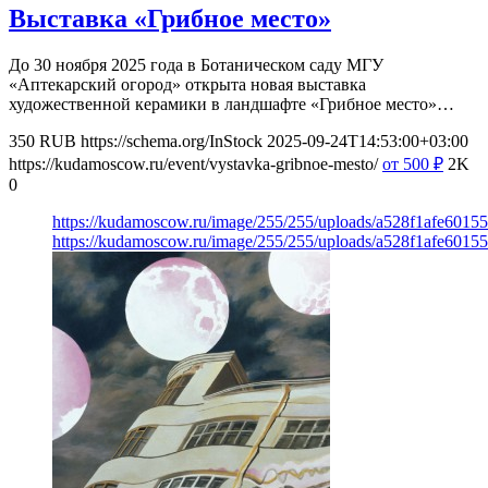
Выставка «Грибное место»
До 30 ноября 2025 года в Ботаническом саду МГУ
«Аптекарский огород» открыта новая выставка
художественной керамики в ландшафте «Грибное место»…
350
RUB
https://schema.org/InStock
2025-09-24T14:53:00+03:00
https://kudamoscow.ru/event/vystavka-gribnoe-mesto/
от 500
₽
2K
0
https://kudamoscow.ru/image/255/255/uploads/a528f1afe601
https://kudamoscow.ru/image/255/255/uploads/a528f1afe601