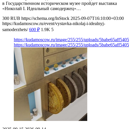
в Государственном историческом музее пройдет выставка
«Николай I. Идеальный самодержец»…
300
RUB
https://schema.org/InStock
2025-09-07T16:10:00+03:00
https://kudamoscow.ru/event/vystavka-nikolaj-i-idealnyj-
samoderzhets/
600
₽
1.9K
5
https://kudamoscow.ru/image/255/255/uploads/5babe65aff54
https://kudamoscow.ru/image/255/255/uploads/5babe65aff54