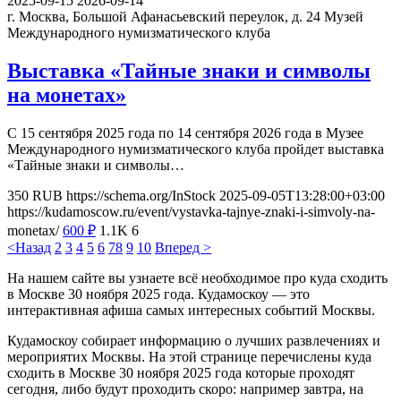
2025-09-15
2026-09-14
г. Москва, Большой Афанасьевский переулок, д. 24
Музей
Международного нумизматического клуба
Выставка «Тайные знаки и символы
на монетах»
С 15 сентября 2025 года по 14 сентября 2026 года в Музее
Международного нумизматического клуба пройдет выставка
«Тайные знаки и символы…
350
RUB
https://schema.org/InStock
2025-09-05T13:28:00+03:00
https://kudamoscow.ru/event/vystavka-tajnye-znaki-i-simvoly-na-
monetax/
600
₽
1.1K
6
<Назад
2
3
4
5
6
7
8
9
10
Вперед >
На нашем сайте вы узнаете всё необходимое про куда сходить
в Москве 30 ноября 2025 года. Кудамоскоу — это
интерактивная афиша самых интересных событий Москвы.
Кудамоскоу собирает информацию о лучших развлечениях и
мероприятих Москвы. На этой странице перечислены куда
сходить в Москве 30 ноября 2025 года которые проходят
сегодня, либо будут проходить скоро: например завтра, на