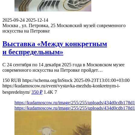
2025-09-24
2025-12-14
Москва , ул. Петровка, 25
Московский музей современного
искусства на Петровке
Выставка «Между конкретным
и беспредельным»
С 24 сентября по 14 декабря 2025 года в Московском музее
современного искусства на Петровке пройдет…
150
RUB
https://schema.org/InStock
2025-09-23T13:01:00+03:00
https://kudamoscow.ru/event/vystavka-mezhdu-konkretnym-i-
bespredelnym/
350
₽
1.4K
7
https://kudamoscow.ru/image/255/255/uploads/434d0cdb178
https://kudamoscow.ru/image/255/255/uploads/434d0cdb178