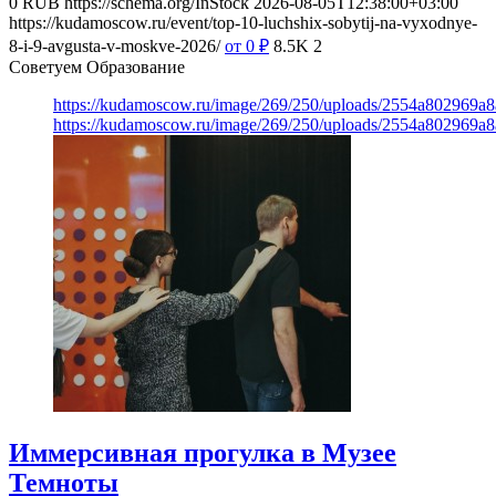
0
RUB
https://schema.org/InStock
2026-08-05T12:38:00+03:00
https://kudamoscow.ru/event/top-10-luchshix-sobytij-na-vyxodnye-
8-i-9-avgusta-v-moskve-2026/
от 0
₽
8.5K
2
Советуем Образование
https://kudamoscow.ru/image/269/250/uploads/2554a802969
https://kudamoscow.ru/image/269/250/uploads/2554a802969
Иммерсивная прогулка в Музее
Темноты