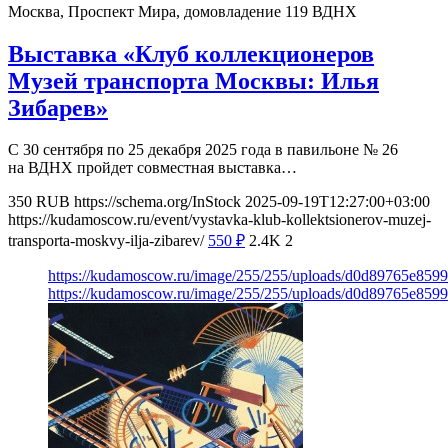
Москва, Проспект Мира, домовладение 119
ВДНХ
Выставка «Клуб коллекционеров
Музей транспорта Москвы: Илья
Зибарев»
С 30 сентября по 25 декабря 2025 года в павильоне № 26
на ВДНХ пройдет совместная выставка…
350
RUB
https://schema.org/InStock
2025-09-19T12:27:00+03:00
https://kudamoscow.ru/event/vystavka-klub-kollektsionerov-muzej-
transporta-moskvy-ilja-zibarev/
550
₽
2.4K
2
https://kudamoscow.ru/image/255/255/uploads/d0d89765e859
https://kudamoscow.ru/image/255/255/uploads/d0d89765e859