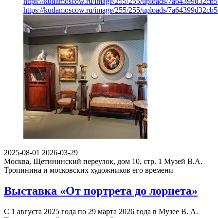
https://kudamoscow.ru/image/255/255/uploads/7a64399d32cb
https://kudamoscow.ru/image/255/255/uploads/7a64399d32cb
2025-08-01
2026-03-29
Москва, Щетининский переулок, дом 10, стр. 1
Музей В.А.
Тропинина и московских художников его времени
Выставка «От портрета до лорнета»
С 1 августа 2025 года по 29 марта 2026 года в Музее В. А.