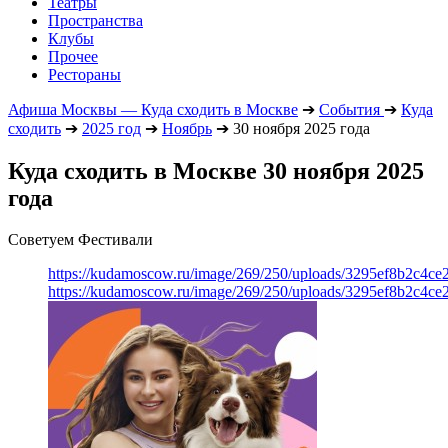
Театры
Пространства
Клубы
Прочее
Рестораны
Афиша Москвы — Куда сходить в Москве
➔
События
➔
Куда
сходить
➔
2025 год
➔
Ноябрь
➔
30 ноября 2025 года
Куда сходить в Москве 30 ноября 2025
года
Советуем Фестивали
https://kudamoscow.ru/image/269/250/uploads/3295ef8b2c4ce
https://kudamoscow.ru/image/269/250/uploads/3295ef8b2c4ce