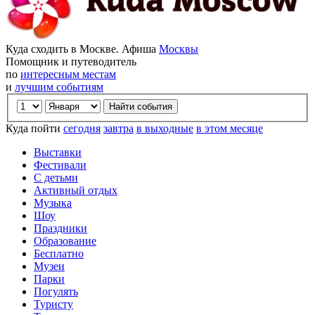
Куда сходить в Москве. Афиша
Москвы
Помощник и путеводитель
по
интересным местам
и
лучшим событиям
Куда пойти
сегодня
завтра
в выходные
в этом месяце
Выставки
Фестивали
С детьми
Активный отдых
Музыка
Шоу
Праздники
Образование
Бесплатно
Музеи
Парки
Погулять
Туристу