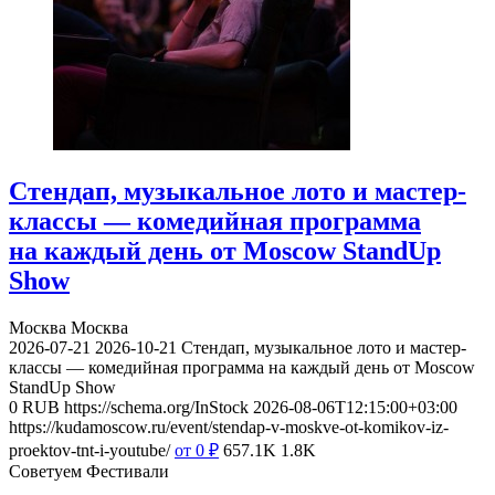
Стендап, музыкальное лото и мастер-
классы — комедийная программа
на каждый день от Moscow StandUp
Show
Москва
Москва
2026-07-21
2026-10-21
Стендап, музыкальное лото и мастер-
классы — комедийная программа на каждый день от Moscow
StandUp Show
0
RUB
https://schema.org/InStock
2026-08-06T12:15:00+03:00
https://kudamoscow.ru/event/stendap-v-moskve-ot-komikov-iz-
proektov-tnt-i-youtube/
от 0
₽
657.1K
1.8K
Советуем Фестивали