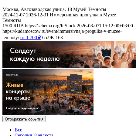
Москва, Автозаводская улица, 18
Музей Темноты
2024-12-07
2026-12-31
Иммерсивная прогулка в Музее
Темноты
1500
RUB
https://schema.org/InStock
2026-08-07T15:12:00+03:00
https://kudamoscow.ru/event/immersivnaja-progulka-v-muzee-
temnoty/
от 1 700
₽
65.9K
163
Отображать события
Все
Сегодня, 8 августа