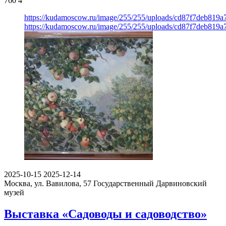
760
4
https://kudamoscow.ru/image/255/255/uploads/cd87f7deb819
https://kudamoscow.ru/image/255/255/uploads/cd87f7deb819
2025-10-15
2025-12-14
Москва, ул. Вавилова, 57
Государственный Дарвиновский
музей
Выставка «Садоводы и садоводство»