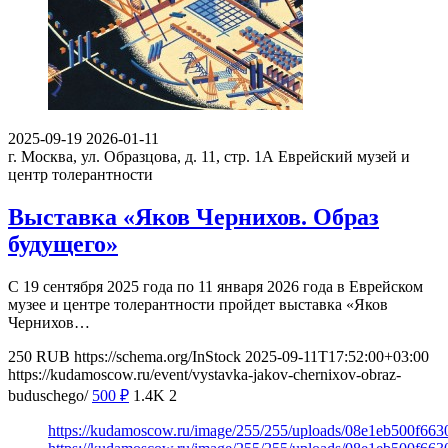
2025-09-19
2026-01-11
г. Москва, ул. Образцова, д. 11, стр. 1А
Еврейский музей и
центр толерантности
Выставка «Яков Чернихов. Образ
будущего»
С 19 сентября 2025 года по 11 января 2026 года в Еврейском
музее и центре толерантности пройдет выставка «Яков
Чернихов…
250
RUB
https://schema.org/InStock
2025-09-11T17:52:00+03:00
https://kudamoscow.ru/event/vystavka-jakov-chernixov-obraz-
buduschego/
500
₽
1.4K
2
https://kudamoscow.ru/image/255/255/uploads/08e1eb500f6