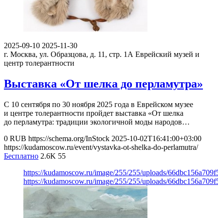
2025-09-10
2025-11-30
г. Москва, ул. Образцова, д. 11, стр. 1А
Еврейский музей и
центр толерантности
Выставка «От шелка до перламутра»
С 10 сентября по 30 ноября 2025 года в Еврейском музее
и центре толерантности пройдет выставка «От шелка
до перламутра: традиции экологичной моды народов…
0
RUB
https://schema.org/InStock
2025-10-02T16:41:00+03:00
https://kudamoscow.ru/event/vystavka-ot-shelka-do-perlamutra/
Бесплатно
2.6K
55
https://kudamoscow.ru/image/255/255/uploads/66dbc156a709
https://kudamoscow.ru/image/255/255/uploads/66dbc156a709