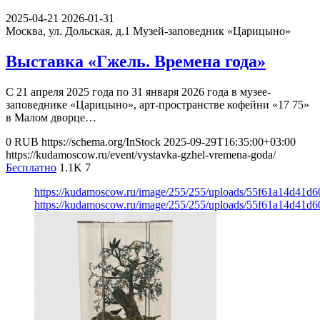
2025-04-21
2026-01-31
Москва, ул. Дольская, д.1
Музей-заповедник «Царицыно»
Выставка «Гжель. Времена года»
С 21 апреля 2025 года по 31 января 2026 года в музее-
заповеднике «Царицыно», арт-пространстве кофейни «17 75»
в Малом дворце…
0
RUB
https://schema.org/InStock
2025-09-29T16:35:00+03:00
https://kudamoscow.ru/event/vystavka-gzhel-vremena-goda/
Бесплатно
1.1K
7
https://kudamoscow.ru/image/255/255/uploads/55f61a14d41
https://kudamoscow.ru/image/255/255/uploads/55f61a14d41