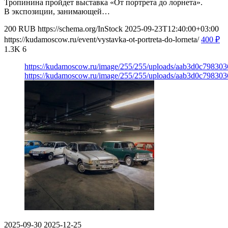
Тропинина пройдет выставка «От портрета до лорнета».
В экспозиции, занимающей…
200
RUB
https://schema.org/InStock
2025-09-23T12:40:00+03:00
https://kudamoscow.ru/event/vystavka-ot-portreta-do-lorneta/
400
₽
1.3K
6
https://kudamoscow.ru/image/255/255/uploads/aab3d0c798303
https://kudamoscow.ru/image/255/255/uploads/aab3d0c798303
2025-09-30
2025-12-25