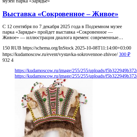
музей парка «Зарядье»
Выставка «Сокровенное – Живое»
С 12 сентября по 7 декабря 2025 года в Подземном музее
парка «Зарядье» пройдет выставка «Сокровенное —
Живое» — иллюстрация диалога времен: современные…
150
RUB
https://schema.org/InStock
2025-10-08T11:14:00+03:00
https://kudamoscow.ru/event/vystavka-sokrovennoe-zhivoe/
300
₽
932
4
https://kudamoscow.ru/image/255/255/uploads/f5b322949b37
https://kudamoscow.ru/image/255/255/uploads/f5b322949b37