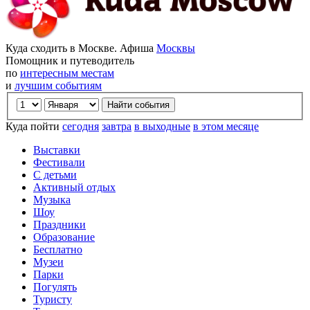
Куда сходить в Москве. Афиша
Москвы
Помощник и путеводитель
по
интересным местам
и
лучшим событиям
Куда пойти
сегодня
завтра
в выходные
в этом месяце
Выставки
Фестивали
С детьми
Активный отдых
Музыка
Шоу
Праздники
Образование
Бесплатно
Музеи
Парки
Погулять
Туристу