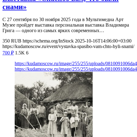
снами»
С 27 сентября по 30 ноября 2025 года в Мультимедиа Арт
Музее пройдет выставка персональная выставка Владимира
Грига — одного из самых ярких современных…
350
RUB
https://schema.org/InStock
2025-10-16T14:06:00+03:00
https://kudamoscow.ru/event/vystavka-spasibo-vam-chto-byli-snami/
700
₽
1.5K
6
https://kudamoscow.ru/image/255/255/uploads/0810091006da
https://kudamoscow.ru/image/255/255/uploads/0810091006da