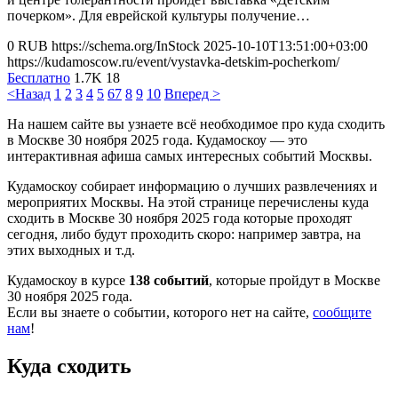
почерком». Для еврейской культуры получение…
0
RUB
https://schema.org/InStock
2025-10-10T13:51:00+03:00
https://kudamoscow.ru/event/vystavka-detskim-pocherkom/
Бесплатно
1.7K
18
<Назад
1
2
3
4
5
6
7
8
9
10
Вперед >
На нашем сайте вы узнаете всё необходимое про куда сходить
в Москве 30 ноября 2025 года. Кудамоскоу — это
интерактивная афиша самых интересных событий Москвы.
Кудамоскоу собирает информацию о лучших развлечениях и
мероприятих Москвы. На этой странице перечислены куда
сходить в Москве 30 ноября 2025 года которые проходят
сегодня, либо будут проходить скоро: например завтра, на
этих выходных и т.д.
Кудамоскоу в курсе
138 событий
, которые пройдут в Москве
30 ноября 2025 года.
Если вы знаете о событии, которого нет на сайте,
сообщите
нам
!
Куда сходить