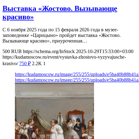
Выставка «Жостово. Вызывающе
красиво»
С 6 ноября 2025 года по 15 февраля 2026 года в музее-
заповеднике «Царицыно» пройдет выставка «Жостово.
Вызывающе красиво», приуроченная…
500
RUB
https://schema.org/InStock
2025-10-29T15:33:00+03:00
https://kudamoscow.ru/event/vystavka-zhostovo-vyzyvajusche-
krasivo/
750
₽
2.2K
1
https://kudamoscow.ru/image/255/255/uploads/e5ba40b88b41
https://kudamoscow.ru/image/255/255/uploads/e5ba40b88b41