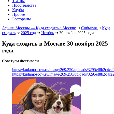
Театры
Пространства
Клубы
Прочее
Рестораны
Афиша Москвы — Куда сходить в Москве
➔
События
➔
Куда
сходить
➔
2025 год
➔
Ноябрь
➔
30 ноября 2025 года
Куда сходить в Москве 30 ноября 2025
года
Советуем Фестивали
https://kudamoscow.ru/image/269/250/uploads/3295ef8b2c4ce
https://kudamoscow.ru/image/269/250/uploads/3295ef8b2c4ce