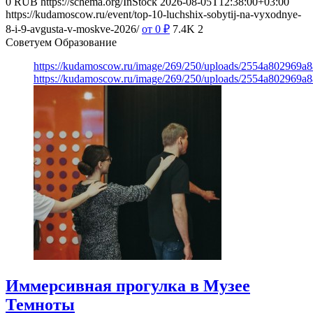
0
RUB
https://schema.org/InStock
2026-08-05T12:38:00+03:00
https://kudamoscow.ru/event/top-10-luchshix-sobytij-na-vyxodnye-
8-i-9-avgusta-v-moskve-2026/
от 0
₽
7.4K
2
Советуем Образование
https://kudamoscow.ru/image/269/250/uploads/2554a802969
https://kudamoscow.ru/image/269/250/uploads/2554a802969
Иммерсивная прогулка в Музее
Темноты