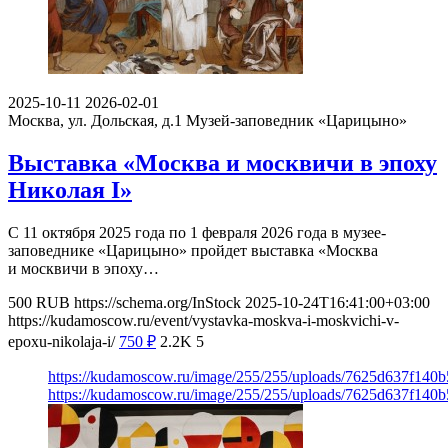
2025-10-11
2026-02-01
Москва, ул. Дольская, д.1
Музей-заповедник «Царицыно»
Выставка «Москва и москвичи в эпоху
Николая I»
С 11 октября 2025 года по 1 февраля 2026 года в музее-
заповеднике «Царицыно» пройдет выставка «Москва
и москвичи в эпоху…
500
RUB
https://schema.org/InStock
2025-10-24T16:41:00+03:00
https://kudamoscow.ru/event/vystavka-moskva-i-moskvichi-v-
epoxu-nikolaja-i/
750
₽
2.2K
5
https://kudamoscow.ru/image/255/255/uploads/7625d637f140
https://kudamoscow.ru/image/255/255/uploads/7625d637f140