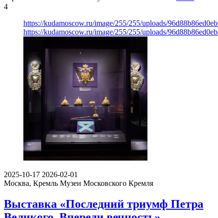
4
https://kudamoscow.ru/image/255/255/uploads/96d88b86ed0e
https://kudamoscow.ru/image/255/255/uploads/96d88b86ed0e
2025-10-17
2026-02-01
Москва, Кремль
Музеи Московского Кремля
Выставка «Последний триумф Петра
Великого. Впереди вечность»