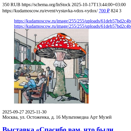
350
RUB
https://schema.org/InStock
2025-10-17T13:44:00+03:00
https://kudamoscow.ru/event/vystavka-vdox-vydox/
700
₽
824
3
https://kudamoscow.ru/image/255/255/uploads/61deb57bd2c4
https://kudamoscow.ru/image/255/255/uploads/61deb57bd2c4
2025-09-27
2025-11-30
Москва, ул. Остоженка, д. 16
Мультимедиа Арт Музей
Выставка «Спасибо вам, что были