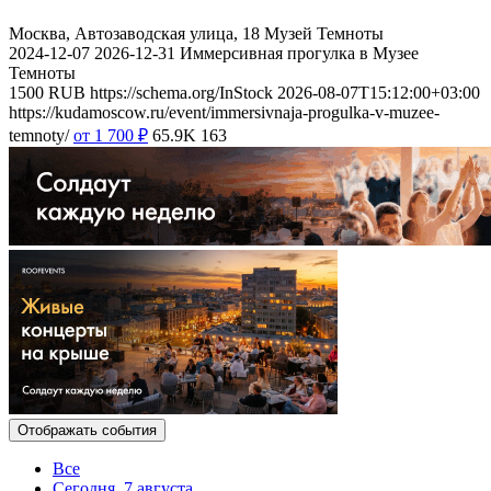
Москва, Автозаводская улица, 18
Музей Темноты
2024-12-07
2026-12-31
Иммерсивная прогулка в Музее
Темноты
1500
RUB
https://schema.org/InStock
2026-08-07T15:12:00+03:00
https://kudamoscow.ru/event/immersivnaja-progulka-v-muzee-
temnoty/
от 1 700
₽
65.9K
163
Отображать события
Все
Сегодня, 7 августа