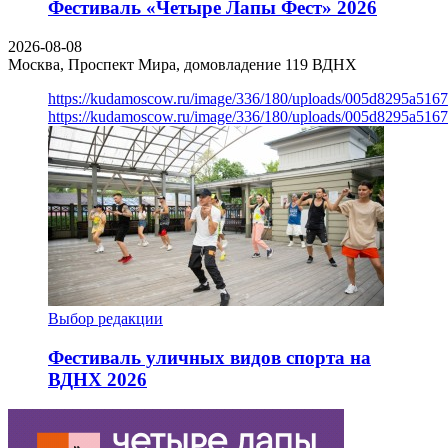
Фестиваль «Четыре Лапы Фест» 2026
2026-08-08
Москва, Проспект Мира, домовладение 119
ВДНХ
https://kudamoscow.ru/image/336/180/uploads/005d8295a516
https://kudamoscow.ru/image/336/180/uploads/005d8295a516
Выбор редакции
Фестиваль уличных видов спорта на
ВДНХ 2026