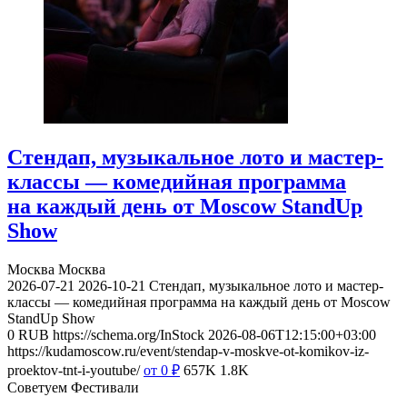
Стендап, музыкальное лото и мастер-
классы — комедийная программа
на каждый день от Moscow StandUp
Show
Москва
Москва
2026-07-21
2026-10-21
Стендап, музыкальное лото и мастер-
классы — комедийная программа на каждый день от Moscow
StandUp Show
0
RUB
https://schema.org/InStock
2026-08-06T12:15:00+03:00
https://kudamoscow.ru/event/stendap-v-moskve-ot-komikov-iz-
proektov-tnt-i-youtube/
от 0
₽
657K
1.8K
Советуем Фестивали