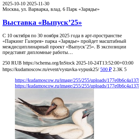
2025-10-10
2025-11-30
Москва, ул. Варварка, влад. 6
Парк «Зарядье»
Выставка «Выпуск’25»
С 10 октября по 30 ноября 2025 года в арт-пространстве
«Паркинг Галерея» парка «Зарядье» пройдет масштабный
междисциплинарный проект «Выпуск’25». В экспозиции
представят дипломные работы…
250
RUB
https://schema.org/InStock
2025-10-24T13:52:00+03:00
https://kudamoscow.ru/event/vystavka-vypusk25/
500
₽
2.3K
5
https://kudamoscow.ru/image/255/255/uploads/177e0b6c4a13
https://kudamoscow.ru/image/255/255/uploads/177e0b6c4a13