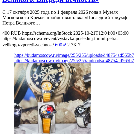
С 17 октября 2025 года по 1 февраля 2026 года в Музеях
Московского Кремля пройдет выставка «Последний триумф
Петра Великого…
400
RUB
https://schema.org/InStock
2025-10-21T12:04:00+03:00
https://kudamoscow.ru/event/vystavka-poslednij-triumf-petra-
velikogo-vperedi-vechnost/
600
₽
2.7K
7
https://kudamoscow.ru/image/255/255/uploads/d48754ad565b
https://kudamoscow.ru/image/255/255/uploads/d48754ad565b