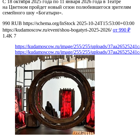
С 18 октября 2025 года по 11 января 2026 года в Театре
на Цветном пройдет новый сезон полюбившегося зрителям
семейного шоу «Богатыри».
990
RUB
https://schema.org/InStock
2025-10-24T15:53:00+03:00
https://kudamoscow.ru/event/shou-bogatyri-2025-2026/
от 990
₽
1.4K
7
https://kudamoscow.ru/image/255/255/uploads/37aa26525241
https://kudamoscow.ru/image/255/255/uploads/37aa26525241