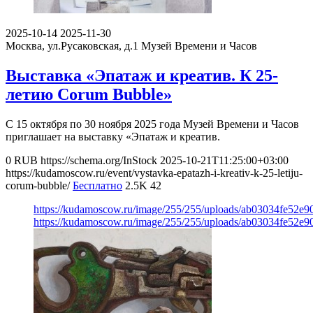
2025-10-14
2025-11-30
Москва, ул.Русаковская, д.1
Музей Времени и Часов
Выставка «Эпатаж и креатив. К 25-
летию Corum Bubble»
С 15 октября по 30 ноября 2025 года Музей Времени и Часов
приглашает на выставку «Эпатаж и креатив.
0
RUB
https://schema.org/InStock
2025-10-21T11:25:00+03:00
https://kudamoscow.ru/event/vystavka-epatazh-i-kreativ-k-25-letiju-
corum-bubble/
Бесплатно
2.5K
42
https://kudamoscow.ru/image/255/255/uploads/ab03034fe52e
https://kudamoscow.ru/image/255/255/uploads/ab03034fe52e