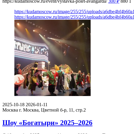
https://kudamoscow.ru/event/vystavka-polet-avangarda/
300
₽
880
1
https://kudamoscow.ru/image/255/255/uploads/a6dbe4bf4b6
https://kudamoscow.ru/image/255/255/uploads/a6dbe4bf4b6
2025-10-18
2026-01-11
Москва
г. Москва, Цветной б-р, 11, стр.2
Шоу «Богатыри» 2025–2026