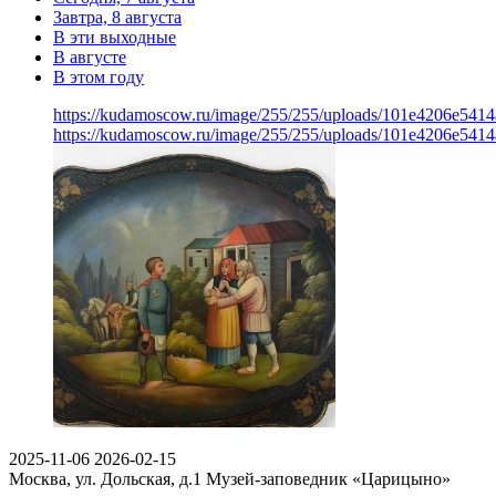
Завтра, 8 августа
В эти выходные
В августе
В этом году
https://kudamoscow.ru/image/255/255/uploads/101e4206e541
https://kudamoscow.ru/image/255/255/uploads/101e4206e541
2025-11-06
2026-02-15
Москва, ул. Дольская, д.1
Музей-заповедник «Царицыно»