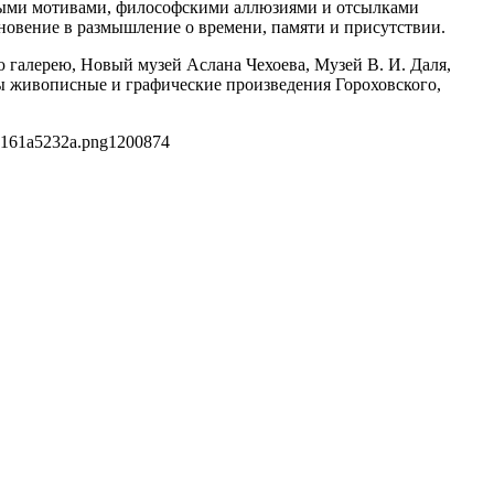
льными мотивами, философскими аллюзиями и отсылками
новение в размышление о времени, памяти и присутствии.
 галерею, Новый музей Аслана Чехоева, Музей В. И. Даля,
ы живописные и графические произведения Гороховского,
8161a5232a.png
1200
874