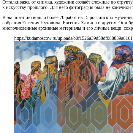
Отталкиваясь от снимка, художник создаёт сложные по струк
к искусству прошлого. Для него фотография была не конечной
В экспозицию вошло более 70 работ из 15 российских музейны
собрания Евгения Нутовича, Евгения Хамина и других. Они бу
многочисленные архивные материалы и его личные вещи, сохр
https://kudamoscow.ru/uploads/b0f1526a39d58df088839a816