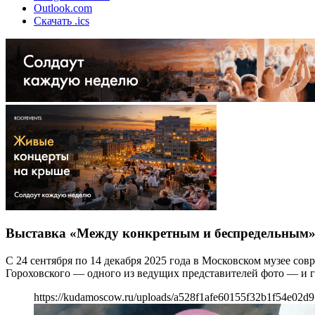
Outlook.com
Скачать .ics
Выставка «Между конкретным и беспредельным
С 24 сентября по 14 декабря 2025 года в Московском музее с
Гороховского — одного из ведущих представителей фото — и г
https://kudamoscow.ru/uploads/a528f1afe60155f32b1f54e02d