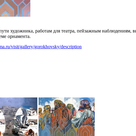
о пути художника, работам для театра, пейзажным наблюдениям
еме орнамента.
a.ru/visit/gallery/gorokhovsky/description