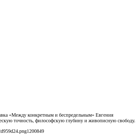
ставка «Между конкретным и беспредельным» Евгения
ческую точность, философскую глубину и живописную свободу.
02d959d24.png
1200
849