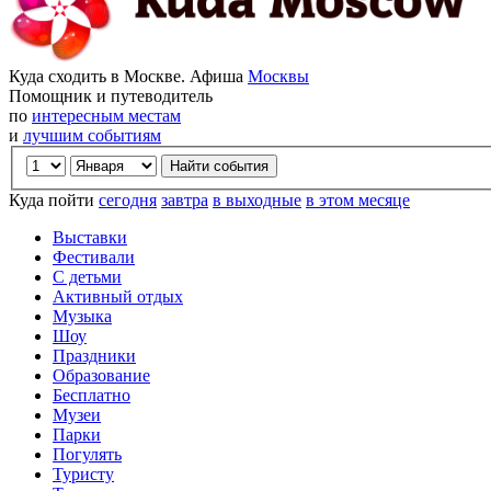
Куда сходить в Москве. Афиша
Москвы
Помощник и путеводитель
по
интересным местам
и
лучшим событиям
Куда пойти
сегодня
завтра
в выходные
в этом месяце
Выставки
Фестивали
С детьми
Активный отдых
Музыка
Шоу
Праздники
Образование
Бесплатно
Музеи
Парки
Погулять
Туристу