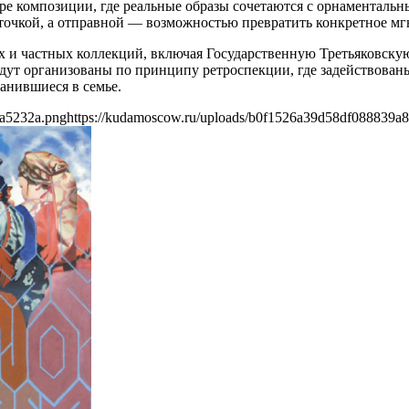
туре композиции, где реальные образы сочетаются с орнамента
 точкой, а отправной — возможностью превратить конкретное мг
х и частных коллекций, включая Государственную Третьяковскую
дут организованы по принципу ретроспекции, где задействован
анившиеся в семье.
1a5232a.png
https://kudamoscow.ru/uploads/b0f1526a39d58df088839a