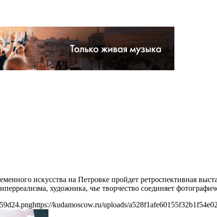
»
овременного искусства на Петровке пройдет ретроспективная вы
иперреализма, художника, чье творчество соединяет фотографи
959d24.png
https://kudamoscow.ru/uploads/a528f1afe60155f32b1f54e