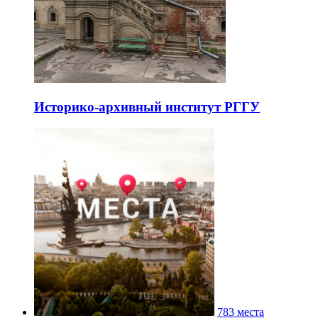
Историко-архивный институт РГГУ
783 места