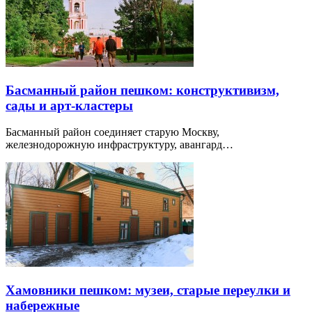
Басманный район пешком: конструктивизм,
сады и арт-кластеры
Басманный район соединяет старую Москву,
железнодорожную инфраструктуру, авангард…
Хамовники пешком: музеи, старые переулки и
набережные