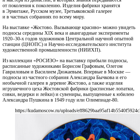
от поколения к поколению. Изделия фабрики хранятся
в Эрмитаже, Русском музее, Третьяковской галерее
и в частных собраниях по всему миру.
На выставке «Жостово. Вызывающе красиво» можно увидеть
подносы середины XIX века и авангардные эксперименты
1920–30-х годов художников Центральной научной опытной
станции (ЦНОПС) и Научно-исследовательского института
художественной промышленности (НИИХП).
Из коллекции «РОСИЗО» на выставку прибыли подносы,
расписанные художниками Борисом Графовым, Олегом
Гавриловым и Василием Дюжаевым. Впервые в Москве —
подносы из частного собрания Александра Бычкова и его
необычной галереи в деревне Жостово, а также изделия
игрушечного цеха Жостовской фабрики (расписные лопатки,
совки, ведерки и лейки) и сувениры, выпущенные к юбилею
Александра Пушкина в 1949 году или Олимпиаде-80.
https://kudamoscow.ru/uploads/eff8629baa95af14b5540f5924c