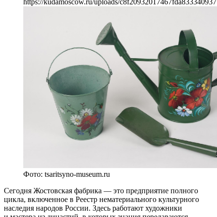
https://kudamoscow.ru/uploads/c8f20932017467fda833340937
Фото: tsaritsyno-museum.ru
Сегодня Жостовская фабрика — это предприятие полного
цикла, включенное в Реестр нематериального культурного
наследия народов России. Здесь работают художники
и мастера из династий, в которых знания передаваются