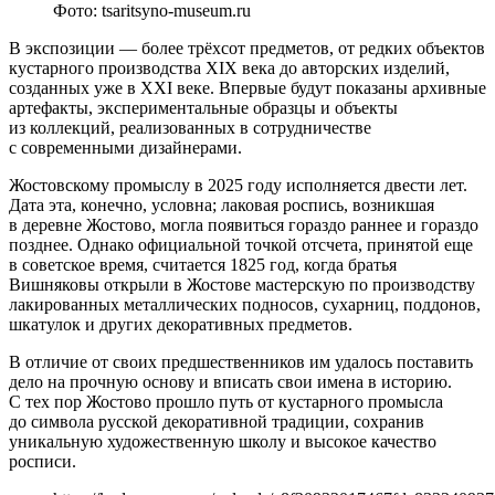
Фото: tsaritsyno-museum.ru
В экспозиции — более трёхсот предметов, от редких объектов
кустарного производства XIX века до авторских изделий,
созданных уже в XXI веке. Впервые будут показаны архивные
артефакты, экспериментальные образцы и объекты
из коллекций, реализованных в сотрудничестве
с современными дизайнерами.
Жостовскому промыслу в 2025 году исполняется двести лет.
Дата эта, конечно, условна; лаковая роспись, возникшая
в деревне Жостово, могла появиться гораздо раннее и гораздо
позднее. Однако официальной точкой отсчета, принятой еще
в советское время, считается 1825 год, когда братья
Вишняковы открыли в Жостове мастерскую по производству
лакированных металлических подносов, сухарниц, поддонов,
шкатулок и других декоративных предметов.
В отличие от своих предшественников им удалось поставить
дело на прочную основу и вписать свои имена в историю.
С тех пор Жостово прошло путь от кустарного промысла
до символа русской декоративной традиции, сохранив
уникальную художественную школу и высокое качество
росписи.