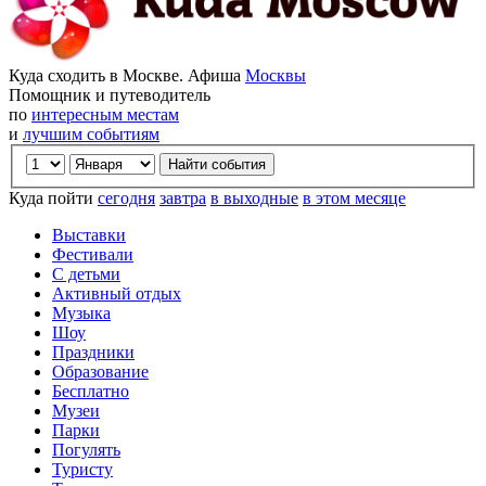
Куда сходить в Москве. Афиша
Москвы
Помощник и путеводитель
по
интересным местам
и
лучшим событиям
Куда пойти
сегодня
завтра
в выходные
в этом месяце
Выставки
Фестивали
С детьми
Активный отдых
Музыка
Шоу
Праздники
Образование
Бесплатно
Музеи
Парки
Погулять
Туристу