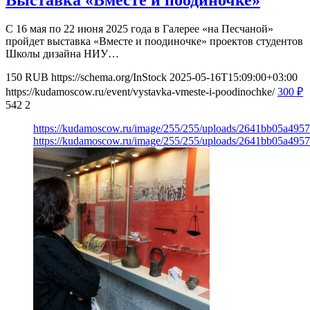
С 16 мая по 22 июня 2025 года в Галерее «на Песчаной»
пройдет выставка «Вместе и поодиночке» проектов студентов
Школы дизайна НИУ…
150
RUB
https://schema.org/InStock
2025-05-16T15:09:00+03:00
https://kudamoscow.ru/event/vystavka-vmeste-i-poodinochke/
300
₽
542
2
https://kudamoscow.ru/image/255/255/uploads/2641bb05a495
https://kudamoscow.ru/image/255/255/uploads/2641bb05a495