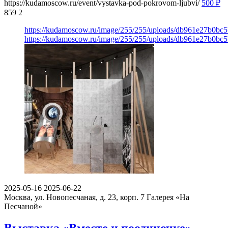
https://kudamoscow.ru/event/vystavka-pod-pokrovom-ljubvi/
500
₽
859
2
https://kudamoscow.ru/image/255/255/uploads/db961e27b0b
https://kudamoscow.ru/image/255/255/uploads/db961e27b0b
2025-05-16
2025-06-22
Москва, ул. Новопесчаная, д. 23, корп. 7
Галерея «На
Песчаной»
Выставка «Вместе и поодиночке»