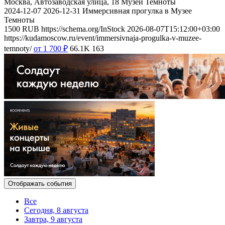
Москва, Автозаводская улица, 18
Музей Темноты
2024-12-07
2026-12-31
Иммерсивная прогулка в Музее
Темноты
1500
RUB
https://schema.org/InStock
2026-08-07T15:12:00+03:00
https://kudamoscow.ru/event/immersivnaja-progulka-v-muzee-
temnoty/
от 1 700
₽
66.1K
163
Отображать события
Все
Сегодня, 8 августа
Завтра, 9 августа