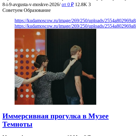
8-i-9-avgusta-v-moskve-2026/
от 0
₽
12.8K
3
Советуем Образование
https://kudamoscow.ru/image/269/250/uploads/2554a802969
https://kudamoscow.ru/image/269/250/uploads/2554a802969
Иммерсивная прогулка в Музее
Темноты