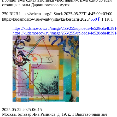
пройдет ежегодная выставка «Бестиарий». Ежегодно со всей
столицы в залы Дарвиновского музея…
250
RUB
https://schema.org/InStock
2025-05-22T14:45:00+03:00
https://kudamoscow.ru/event/vystavka-bestiarij-2025/
550
₽
1.1K
1
https://kudamoscow.ru/image/255/255/uploads/4e528cda4b39
https://kudamoscow.ru/image/255/255/uploads/4e528cda4b39
2025-05-22
2025-06-15
Москва, бульвар Яна Райниса, д. 19, к. 1
Выставочный зал