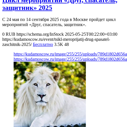
защитник» 2025
С 24 мая по 14 сентября 2025 года в Москве пройдет цикл
мероприятий «Друг, спасатель, защитник».
0
RUB
https://schema.org/InStock
2025-05-25T00:22:00+03:00
https://kudamoscow.ru/event/tsikl-meroprijatij-drug-spasatel-
zaschitnik-2025/
Бесплатно
3.5K
48
https://kudamoscow.ru/image/255/255/uploads/789d1802d656
https://kudamoscow.ru/image/255/255/uploads/789d1802d656