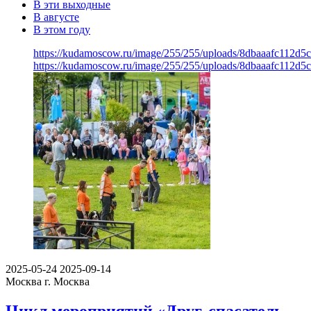
В эти выходные
В августе
В этом году
https://kudamoscow.ru/image/255/255/uploads/8dbaaafc112d
https://kudamoscow.ru/image/255/255/uploads/8dbaaafc112d
2025-05-24
2025-09-14
Москва
г. Москва
Цикл мероприятий «Друг, спасатель,