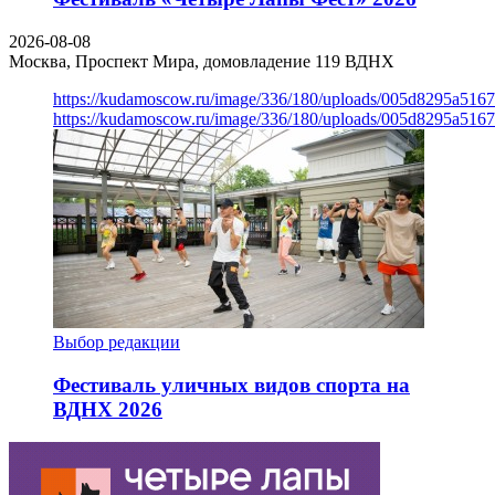
2026-08-08
Москва, Проспект Мира, домовладение 119
ВДНХ
https://kudamoscow.ru/image/336/180/uploads/005d8295a516
https://kudamoscow.ru/image/336/180/uploads/005d8295a516
Выбор редакции
Фестиваль уличных видов спорта на
ВДНХ 2026