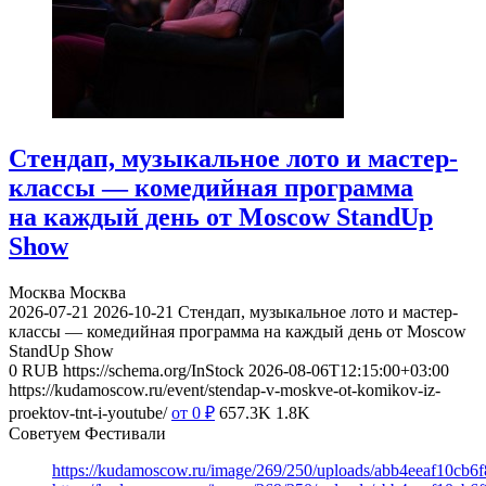
Стендап, музыкальное лото и мастер-
классы — комедийная программа
на каждый день от Moscow StandUp
Show
Москва
Москва
2026-07-21
2026-10-21
Стендап, музыкальное лото и мастер-
классы — комедийная программа на каждый день от Moscow
StandUp Show
0
RUB
https://schema.org/InStock
2026-08-06T12:15:00+03:00
https://kudamoscow.ru/event/stendap-v-moskve-ot-komikov-iz-
proektov-tnt-i-youtube/
от 0
₽
657.3K
1.8K
Советуем Фестивали
https://kudamoscow.ru/image/269/250/uploads/abb4eeaf10cb