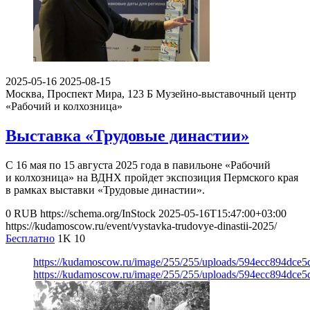
2025-05-16
2025-08-15
Москва, Проспект Мира, 123 Б
Музейно-выставочный центр
«Рабочий и колхозница»
Выставка «Трудовые династии»
С 16 мая по 15 августа 2025 года в павильоне «Рабочий
и колхозница» на ВДНХ пройдет экспозиция Пермского края
в рамках выставки «Трудовые династии».
0
RUB
https://schema.org/InStock
2025-05-16T15:47:00+03:00
https://kudamoscow.ru/event/vystavka-trudovye-dinastii-2025/
Бесплатно
1K
10
https://kudamoscow.ru/image/255/255/uploads/594ecc894dce
https://kudamoscow.ru/image/255/255/uploads/594ecc894dce