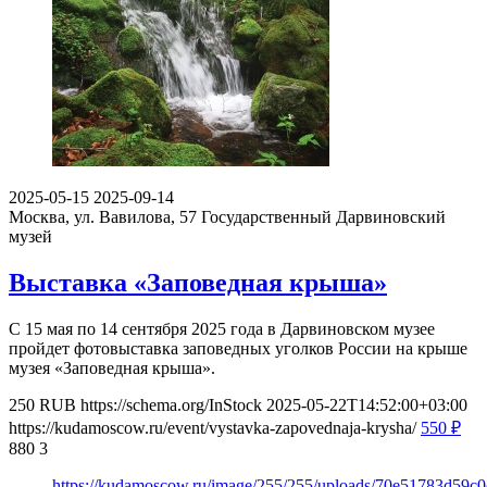
2025-05-15
2025-09-14
Москва, ул. Вавилова, 57
Государственный Дарвиновский
музей
Выставка «Заповедная крыша»
С 15 мая по 14 сентября 2025 года в Дарвиновском музее
пройдет фотовыставка заповедных уголков России на крыше
музея «Заповедная крыша».
250
RUB
https://schema.org/InStock
2025-05-22T14:52:00+03:00
https://kudamoscow.ru/event/vystavka-zapovednaja-krysha/
550
₽
880
3
https://kudamoscow.ru/image/255/255/uploads/70e51783d59