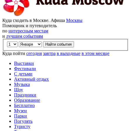
Куда сходить в Москве. Афиша
Москвы
Помощник и путеводитель
по
интересным местам
и
лучшим событиям
Куда пойти
сегодня
завтра
в выходные
в этом месяце
Выставки
Фестивали
С детьми
Активный отдых
Музыка
Шоу
Праздники
Образование
Бесплатно
Музеи
Парки
Погулять
Туристу