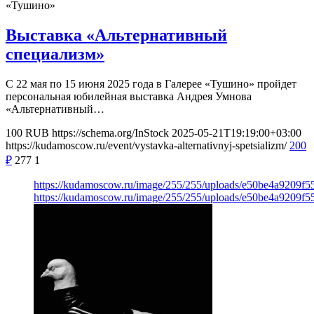
«Тушино»
Выставка «Альтернативный
специализм»
С 22 мая по 15 июня 2025 года в Галерее «Тушино» пройдет
персональная юбилейная выставка Андрея Умнова
«Альтернативный…
100
RUB
https://schema.org/InStock
2025-05-21T19:19:00+03:00
https://kudamoscow.ru/event/vystavka-alternativnyj-spetsializm/
200
₽
277
1
https://kudamoscow.ru/image/255/255/uploads/e50be4a9209f
https://kudamoscow.ru/image/255/255/uploads/e50be4a9209f