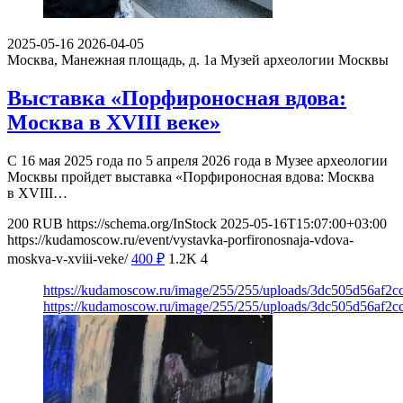
2025-05-16
2026-04-05
Москва, Манежная площадь, д. 1а
Музей археологии Москвы
Выставка «Порфироносная вдова:
Москва в XVIII веке»
С 16 мая 2025 года по 5 апреля 2026 года в Музее археологии
Москвы пройдет выставка «Порфироносная вдова: Москва
в XVIII…
200
RUB
https://schema.org/InStock
2025-05-16T15:07:00+03:00
https://kudamoscow.ru/event/vystavka-porfironosnaja-vdova-
moskva-v-xviii-veke/
400
₽
1.2K
4
https://kudamoscow.ru/image/255/255/uploads/3dc505d56af2
https://kudamoscow.ru/image/255/255/uploads/3dc505d56af2