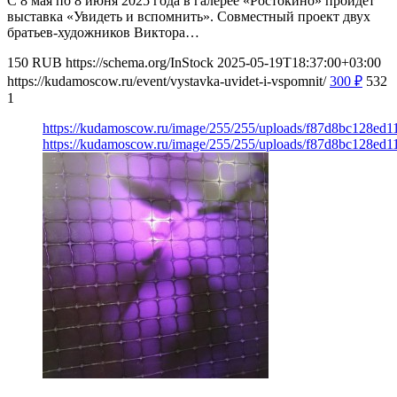
С 8 мая по 8 июня 2025 года в галерее «Ростокино» пройдет
выставка «Увидеть и вспомнить». Совместный проект двух
братьев-художников Виктора…
150
RUB
https://schema.org/InStock
2025-05-19T18:37:00+03:00
https://kudamoscow.ru/event/vystavka-uvidet-i-vspomnit/
300
₽
532
1
https://kudamoscow.ru/image/255/255/uploads/f87d8bc128ed
https://kudamoscow.ru/image/255/255/uploads/f87d8bc128ed