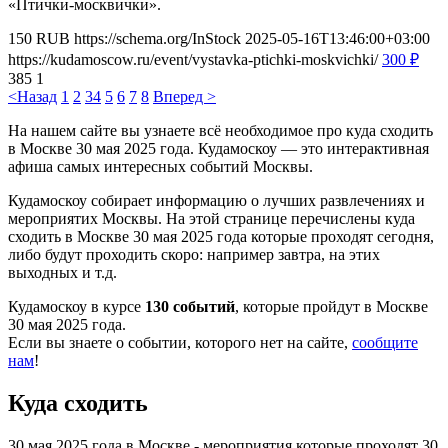
«Птички-москвички».
150
RUB
https://schema.org/InStock
2025-05-16T13:46:00+03:00
https://kudamoscow.ru/event/vystavka-ptichki-moskvichki/
300
₽
385
1
<Назад
1
2
3
4
5
6
7
8
Вперед >
На нашем сайте вы узнаете всё необходимое про куда сходить
в Москве 30 мая 2025 года. Кудамоскоу — это интерактивная
афиша самых интересных событий Москвы.
Кудамоскоу собирает информацию о лучших развлечениях и
мероприятих Москвы. На этой странице перечислены куда
сходить в Москве 30 мая 2025 года которые проходят сегодня,
либо будут проходить скоро: например завтра, на этих
выходных и т.д.
Кудамоскоу в курсе
130 событий
, которые пройдут в Москве
30 мая 2025 года.
Если вы знаете о событии, которого нет на сайте,
сообщите
нам
!
Куда сходить
30 мая 2025 года в Москве - мероприятия которые проходят 30