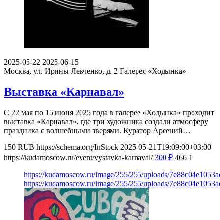
2025-05-22
2025-06-15
Москва, ул. Ирины Левченко, д. 2
Галерея «Ходынка»
Выставка «Карнавал»
С 22 мая по 15 июня 2025 года в галерее «Ходынка» проходит
выставка «Карнавал», где три художника создали атмосферу
праздника с волшебными зверями. Куратор Арсений…
150
RUB
https://schema.org/InStock
2025-05-21T19:09:00+03:00
https://kudamoscow.ru/event/vystavka-karnaval/
300
₽
466
1
https://kudamoscow.ru/image/255/255/uploads/7e88c04e1053
https://kudamoscow.ru/image/255/255/uploads/7e88c04e1053