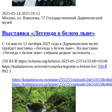
2025-05-14
2025-10-12
Москва, ул. Вавилова, 57
Государственный Дарвиновский
музей
Выставка «Легенда о белом льве»
С 14 мая по 12 октября 2025 года в Дарвиновском музее
пройдет выставка «Легенда о белом льве». На выставке
«Легенда о белом льве» собраны редкие экспонаты …
250
RUB
https://schema.org/InStock
2025-05-22T14:55:00+03:00
https://kudamoscow.ru/event/vystavka-legenda-o-belom-lve/
550
₽
892
3
https://kudamoscow.ru/image/255/255/uploads/2de516538e4b
https://kudamoscow.ru/image/255/255/uploads/2de516538e4b