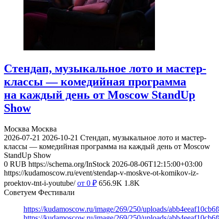
Стендап, музыкальное лото и мастер-
классы — комедийная программа
на каждый день от Moscow StandUp
Show
Москва
Москва
2026-07-21
2026-10-21
Стендап, музыкальное лото и мастер-
классы — комедийная программа на каждый день от Moscow
StandUp Show
0
RUB
https://schema.org/InStock
2026-08-06T12:15:00+03:00
https://kudamoscow.ru/event/stendap-v-moskve-ot-komikov-iz-
proektov-tnt-i-youtube/
от 0
₽
656.9K
1.8K
Советуем Фестивали
https://kudamoscow.ru/image/269/250/uploads/abb4eeaf10cb
https://kudamoscow.ru/image/269/250/uploads/abb4eeaf10cb