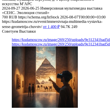
искусства М’АРС
2024-09-27
2026-06-25
Иммерсивная мультимедиа выставка
«СЕНС. Эволюция стихий»
700
RUB
https://schema.org/InStock
2026-08-07T00:00:00+03:00
https://kudamoscow.ru/event/immersivnaja-multimedia-vystavka-
sense-geometrija-chuvstv/
от 1 400
₽
94.7K
249
Советуем Выставки
https://kudamoscow.ru/image/269/250/uploads/9e312341bad5
https://kudamoscow.ru/image/269/250/uploads/9e312341bad5