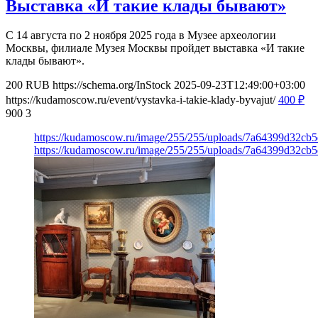
Выставка «И такие клады бывают»
С 14 августа по 2 ноября 2025 года в Музее археологии
Москвы, филиале Музея Москвы пройдет выставка «И такие
клады бывают».
200
RUB
https://schema.org/InStock
2025-09-23T12:49:00+03:00
https://kudamoscow.ru/event/vystavka-i-takie-klady-byvajut/
400
₽
900
3
https://kudamoscow.ru/image/255/255/uploads/7a64399d32cb
https://kudamoscow.ru/image/255/255/uploads/7a64399d32cb