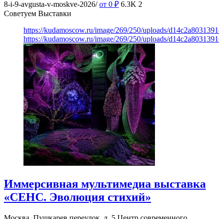
8-i-9-avgusta-v-moskve-2026/
от 0
₽
6.3K
2
Советуем Выставки
https://kudamoscow.ru/image/269/250/uploads/d14c2a803139
https://kudamoscow.ru/image/269/250/uploads/d14c2a803139
Иммерсивная мультимедиа выставка
«СЕНС. Эволюция стихий»
Москва, Пушкарев переулок, д. 5
Центр современного