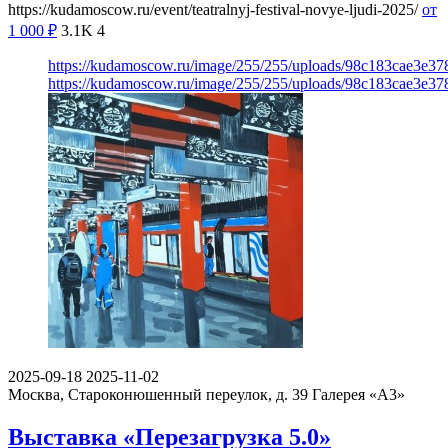
https://kudamoscow.ru/event/teatralnyj-festival-novye-ljudi-2025/
от
1 000
₽
3.1K
4
https://kudamoscow.ru/image/255/255/uploads/98c183cae3e3
https://kudamoscow.ru/image/255/255/uploads/98c183cae3e3
2025-09-18
2025-11-02
Москва, Староконюшенный переулок, д. 39
Галерея «А3»
Выставка «Перезагрузка 5.0»