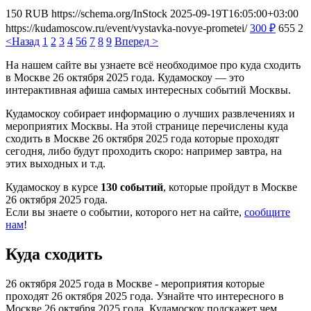
150
RUB
https://schema.org/InStock
2025-09-19T16:05:00+03:00
https://kudamoscow.ru/event/vystavka-novye-prometei/
300
₽
655
2
<Назад
1
2
3
4
5
6
7
8
9
Вперед >
На нашем сайте вы узнаете всё необходимое про куда сходить
в Москве 26 октября 2025 года. Кудамоскоу — это
интерактивная афиша самых интересных событий Москвы.
Кудамоскоу собирает информацию о лучших развлечениях и
мероприятих Москвы. На этой странице перечислены куда
сходить в Москве 26 октября 2025 года которые проходят
сегодня, либо будут проходить скоро: например завтра, на
этих выходных и т.д.
Кудамоскоу в курсе
130 событий
, которые пройдут в Москве
26 октября 2025 года.
Если вы знаете о событии, которого нет на сайте,
сообщите
нам
!
Куда сходить
26 октября 2025 года в Москве - мероприятия которые
проходят 26 октября 2025 года. Узнайте что интересного в
Москве 26 октября 2025 года. Кудамоскоу подскажет чем