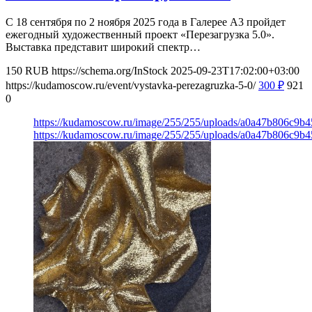
С 18 сентября по 2 ноября 2025 года в Галерее А3 пройдет
ежегодный художественный проект «Перезагрузка 5.0».
Выставка представит широкий спектр…
150
RUB
https://schema.org/InStock
2025-09-23T17:02:00+03:00
https://kudamoscow.ru/event/vystavka-perezagruzka-5-0/
300
₽
921
0
https://kudamoscow.ru/image/255/255/uploads/a0a47b806c9
https://kudamoscow.ru/image/255/255/uploads/a0a47b806c9