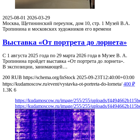
2025-08-01
2026-03-29
Москва, Щетининский переулок, дом 10, стр. 1
Музей В.А.
Тропинина и московских художников его времени
Выставка «От портрета до лорнета»
С 1 августа 2025 года по 29 марта 2026 года в Музее В. А.
Тропинина пройдет выставка «От портрета до лорнета».
В экспозиции, занимающей…
200
RUB
https://schema.org/InStock
2025-09-23T12:40:00+03:00
https://kudamoscow.ru/event/vystavka-ot-portreta-do-lorneta/
400
₽
1.3K
6
https://kudamoscow.ru/image/255/255/uploads/f4494662b11
https://kudamoscow.ru/image/255/255/uploads/f4494662b11