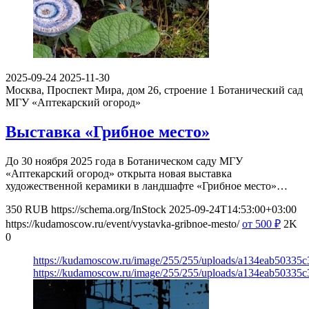
2025-09-24
2025-11-30
Москва, Проспект Мира, дом 26, строение 1
Ботанический сад
МГУ «Аптекарский огород»
Выставка «Грибное место»
До 30 ноября 2025 года в Ботаническом саду МГУ
«Аптекарский огород» открыта новая выставка
художественной керамики в ландшафте «Грибное место»…
350
RUB
https://schema.org/InStock
2025-09-24T14:53:00+03:00
https://kudamoscow.ru/event/vystavka-gribnoe-mesto/
от 500
₽
2K
0
https://kudamoscow.ru/image/255/255/uploads/a134eab50335
https://kudamoscow.ru/image/255/255/uploads/a134eab50335