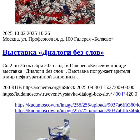
2025-10-02
2025-10-26
Москва, ул. Профсоюзная, д. 100
Галерея «Беляево»
Выставка «Диалоги без слов»
Со 2 по 26 октября 2025 года в Галерее «Беляево» пройдет
выставка «Диалоги без слов». Выставка погружает зрителя
в мир нефигуративной живописи…
200
RUB
https://schema.org/InStock
2025-09-30T15:27:00+03:00
https://kudamoscow.ru/event/vystavka-dialogi-bez-slov/
400
₽
420
0
https://kudamoscow.ru/image/255/255/uploads/9037a6ffb360
https://kudamoscow.ru/image/255/255/uploads/9037a6ffb360