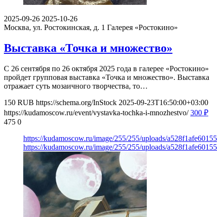
2025-09-26
2025-10-26
Москва, ул. Ростокинская, д. 1
Галерея «Ростокино»
Выставка «Точка и множество»
С 26 сентября по 26 октября 2025 года в галерее «Ростокино»
пройдет групповая выставка «Точка и множество». Выставка
отражает суть мозаичного творчества, то…
150
RUB
https://schema.org/InStock
2025-09-23T16:50:00+03:00
https://kudamoscow.ru/event/vystavka-tochka-i-mnozhestvo/
300
₽
475
0
https://kudamoscow.ru/image/255/255/uploads/a528f1afe601
https://kudamoscow.ru/image/255/255/uploads/a528f1afe601