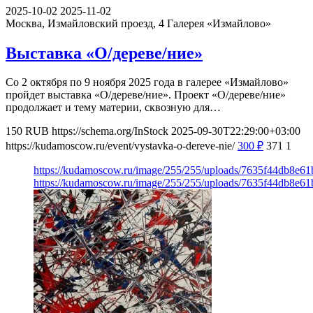
2025-10-02
2025-11-02
Москва, Измайловский проезд, 4
Галерея «Измайлово»
Выставка «О/дереве/ние»
Со 2 октября по 9 ноября 2025 года в галерее «Измайлово»
пройдет выставка «О/дереве/ние». Проект «О/дереве/ние»
продолжает и тему материи, сквозную для…
150
RUB
https://schema.org/InStock
2025-09-30T22:29:00+03:00
https://kudamoscow.ru/event/vystavka-o-dereve-nie/
300
₽
371
1
https://kudamoscow.ru/image/255/255/uploads/7635f44db8e6
https://kudamoscow.ru/image/255/255/uploads/7635f44db8e6