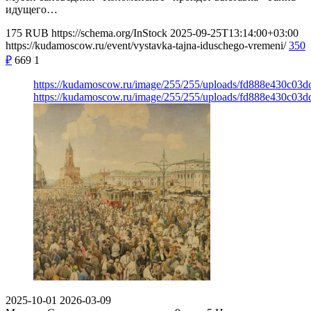
идущего…
175
RUB
https://schema.org/InStock
2025-09-25T13:14:00+03:00
https://kudamoscow.ru/event/vystavka-tajna-iduschego-vremeni/
350
₽
669
1
https://kudamoscow.ru/image/255/255/uploads/fd888e430c03
https://kudamoscow.ru/image/255/255/uploads/fd888e430c03
2025-10-01
2026-03-09