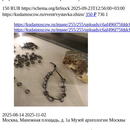
150
RUB
https://schema.org/InStock
2025-09-23T12:56:00+03:00
https://kudamoscow.ru/event/vystavka-zhizn/
350
₽
736
1
https://kudamoscow.ru/image/255/255/uploads/c6af496f75fdd
https://kudamoscow.ru/image/255/255/uploads/c6af496f75fdd
2025-08-14
2025-11-02
Москва, Манежная площадь, д. 1а
Музей археологии Москвы