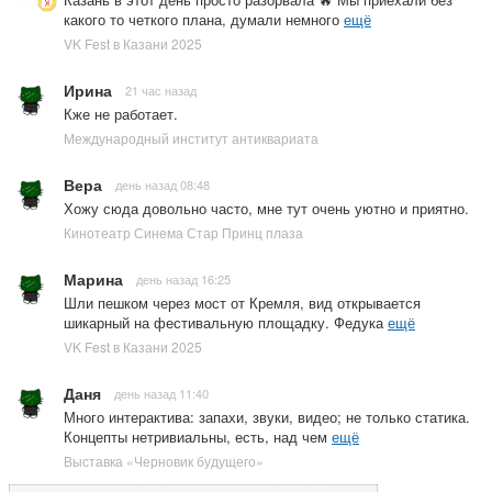
какого то четкого плана, думали немного
ещё
VK Fest в Казани 2025
Ирина
21 час назад
Кже не работает.
Международный институт антиквариата
Вера
день назад 08:48
Хожу сюда довольно часто, мне тут очень уютно и приятно.
Кинотеатр Синема Стар Принц плаза
Марина
день назад 16:25
Шли пешком через мост от Кремля, вид открывается
шикарный на фестивальную площадку. Федука
ещё
VK Fest в Казани 2025
Даня
день назад 11:40
Много интерактива: запахи, звуки, видео; не только статика.
Концепты нетривиальны, есть, над чем
ещё
Выставка «Черновик будущего»