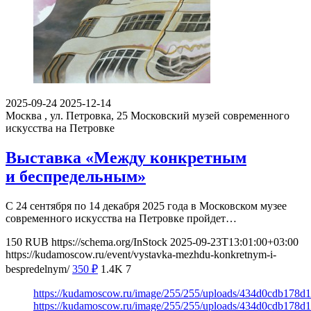
2025-09-24
2025-12-14
Москва , ул. Петровка, 25
Московский музей современного
искусства на Петровке
Выставка «Между конкретным
и беспредельным»
С 24 сентября по 14 декабря 2025 года в Московском музее
современного искусства на Петровке пройдет…
150
RUB
https://schema.org/InStock
2025-09-23T13:01:00+03:00
https://kudamoscow.ru/event/vystavka-mezhdu-konkretnym-i-
bespredelnym/
350
₽
1.4K
7
https://kudamoscow.ru/image/255/255/uploads/434d0cdb178
https://kudamoscow.ru/image/255/255/uploads/434d0cdb178