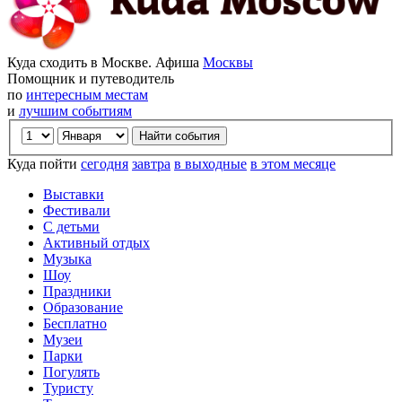
Куда сходить в Москве. Афиша
Москвы
Помощник и путеводитель
по
интересным местам
и
лучшим событиям
Куда пойти
сегодня
завтра
в выходные
в этом месяце
Выставки
Фестивали
С детьми
Активный отдых
Музыка
Шоу
Праздники
Образование
Бесплатно
Музеи
Парки
Погулять
Туристу