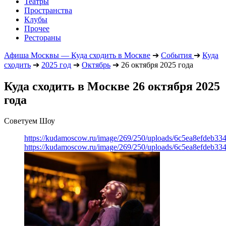
Театры
Пространства
Клубы
Прочее
Рестораны
Афиша Москвы — Куда сходить в Москве
➔
События
➔
Куда
сходить
➔
2025 год
➔
Октябрь
➔
26 октября 2025 года
Куда сходить в Москве 26 октября 2025
года
Советуем Шоу
https://kudamoscow.ru/image/269/250/uploads/6c5ea8efdeb3
https://kudamoscow.ru/image/269/250/uploads/6c5ea8efdeb3