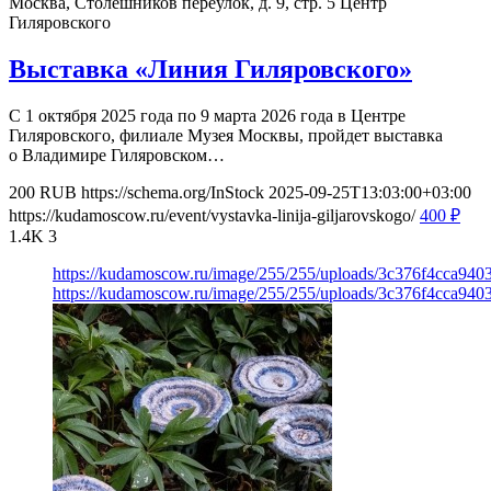
Москва, Столешников переулок, д. 9, стр. 5
Центр
Гиляровского
Выставка «Линия Гиляровского»
С 1 октября 2025 года по 9 марта 2026 года в Центре
Гиляровского, филиале Музея Москвы, пройдет выставка
о Владимире Гиляровском…
200
RUB
https://schema.org/InStock
2025-09-25T13:03:00+03:00
https://kudamoscow.ru/event/vystavka-linija-giljarovskogo/
400
₽
1.4K
3
https://kudamoscow.ru/image/255/255/uploads/3c376f4cca94
https://kudamoscow.ru/image/255/255/uploads/3c376f4cca94