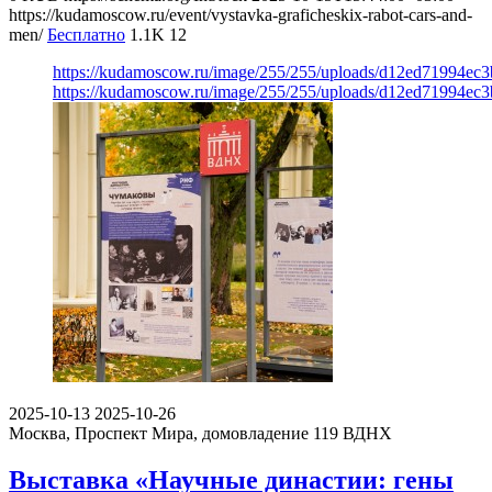
https://kudamoscow.ru/event/vystavka-graficheskix-rabot-cars-and-
men/
Бесплатно
1.1K
12
https://kudamoscow.ru/image/255/255/uploads/d12ed71994ec
https://kudamoscow.ru/image/255/255/uploads/d12ed71994ec
2025-10-13
2025-10-26
Москва, Проспект Мира, домовладение 119
ВДНХ
Выставка «Научные династии: гены