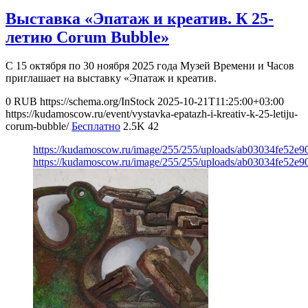
Выставка «Эпатаж и креатив. К 25-
летию Corum Bubble»
С 15 октября по 30 ноября 2025 года Музей Времени и Часов
приглашает на выставку «Эпатаж и креатив.
0
RUB
https://schema.org/InStock
2025-10-21T11:25:00+03:00
https://kudamoscow.ru/event/vystavka-epatazh-i-kreativ-k-25-letiju-
corum-bubble/
Бесплатно
2.5K
42
https://kudamoscow.ru/image/255/255/uploads/ab03034fe52e
https://kudamoscow.ru/image/255/255/uploads/ab03034fe52e