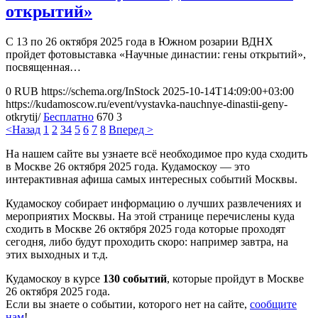
открытий»
С 13 по 26 октября 2025 года в Южном розарии ВДНХ
пройдет фотовыставка «Научные династии: гены открытий»,
посвященная…
0
RUB
https://schema.org/InStock
2025-10-14T14:09:00+03:00
https://kudamoscow.ru/event/vystavka-nauchnye-dinastii-geny-
otkrytij/
Бесплатно
670
3
<Назад
1
2
3
4
5
6
7
8
Вперед >
На нашем сайте вы узнаете всё необходимое про куда сходить
в Москве 26 октября 2025 года. Кудамоскоу — это
интерактивная афиша самых интересных событий Москвы.
Кудамоскоу собирает информацию о лучших развлечениях и
мероприятих Москвы. На этой странице перечислены куда
сходить в Москве 26 октября 2025 года которые проходят
сегодня, либо будут проходить скоро: например завтра, на
этих выходных и т.д.
Кудамоскоу в курсе
130 событий
, которые пройдут в Москве
26 октября 2025 года.
Если вы знаете о событии, которого нет на сайте,
сообщите
нам
!