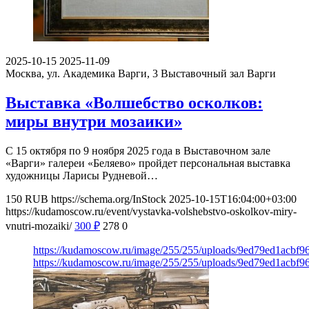
2025-10-15
2025-11-09
Москва, ул. Академика Варги, 3
Выставочный зал Варги
Выставка «Волшебство осколков:
миры внутри мозаики»
С 15 октября по 9 ноября 2025 года в Выставочном зале
«Варги» галереи «Беляево» пройдет персональная выставка
художницы Ларисы Рудневой…
150
RUB
https://schema.org/InStock
2025-10-15T16:04:00+03:00
https://kudamoscow.ru/event/vystavka-volshebstvo-oskolkov-miry-
vnutri-mozaiki/
300
₽
278
0
https://kudamoscow.ru/image/255/255/uploads/9ed79ed1acbf
https://kudamoscow.ru/image/255/255/uploads/9ed79ed1acbf