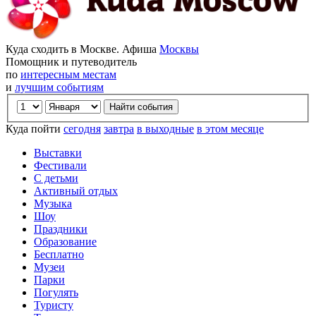
Куда сходить в Москве. Афиша
Москвы
Помощник и путеводитель
по
интересным местам
и
лучшим событиям
Куда пойти
сегодня
завтра
в выходные
в этом месяце
Выставки
Фестивали
С детьми
Активный отдых
Музыка
Шоу
Праздники
Образование
Бесплатно
Музеи
Парки
Погулять
Туристу