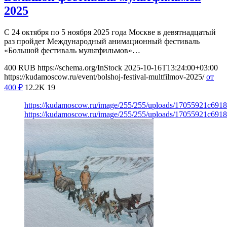
2025
С 24 октября по 5 ноября 2025 года Москве в девятнадцатый
раз пройдет Международный анимационный фестиваль
«Большой фестиваль мультфильмов»…
400
RUB
https://schema.org/InStock
2025-10-16T13:24:00+03:00
https://kudamoscow.ru/event/bolshoj-festival-multfilmov-2025/
от
400
₽
12.2K
19
https://kudamoscow.ru/image/255/255/uploads/17055921c691
https://kudamoscow.ru/image/255/255/uploads/17055921c691