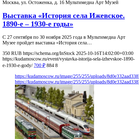
Москва, ул. Остоженка, д. 16
Мультимедиа Арт Музей
Выставка «История села Ижевское.
1890-е – 1930-е годы»
С 27 сентября по 30 ноября 2025 года в Мультимедиа Арт
Музее пройдет выставка «История села…
350
RUB
https://schema.org/InStock
2025-10-16T14:02:00+03:00
https://kudamoscow.ru/event/vystavka-istorija-sela-izhevskoe-1890-
e-1930-e-gody/
700
₽
884
8
https://kudamoscow.ru/image/255/255/uploads/8d0e332aad33
https://kudamoscow.ru/image/255/255/uploads/8d0e332aad33