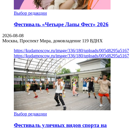
Выбор редакции
Фестиваль «Четыре Лапы Фест» 2026
2026-08-08
Москва, Проспект Мира, домовладение 119
ВДНХ
https://kudamoscow.ru/image/336/180/uploads/005d8295a516
https://kudamoscow.ru/image/336/180/uploads/005d8295a516
Выбор редакции
Фестиваль уличных видов спорта на