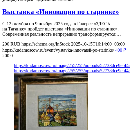
Выставка «Инновации по старинке»
С 12 октября по 9 ноября 2025 года в Галерее «ЗДЕСЬ
на Таганке» пройдет выставка «Инновации по старинке».
Современная реальность непрерывно трансформируется:…
200
RUB
https://schema.org/InStock
2025-10-15T16:14:00+03:00
https://kudamoscow.ru/event/vystavka-innovatsii-po-starinke/
400
₽
200
0
https://kudamoscow.ru/image/255/255/uploads/52738dce9ebf
https://kudamoscow.ru/image/255/255/uploads/52738dce9ebf