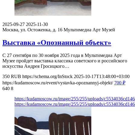
2025-09-27
2025-11-30
Москва, ул. Остоженка, д. 16
Мультимедиа Арт Музей
Выставка «Опознанный объект»
С 27 сентября по 30 ноября 2025 года в Мультимедиа Арт
Музее пройдет выставка классика советского и российского
искусства Андрея Гросицкого…
350
RUB
https://schema.org/InStock
2025-10-17T13:48:00+03:00
https://kudamoscow.ru/event/vystavka-opoznannyj-objekt/
700
₽
640
8
https://kudamoscow.ru/image/255/255/uploads/c5534036cd14
https://kudamoscow.ru/image/255/255/uploads/c5534036cd14