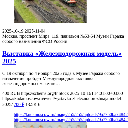
2025-10-19
2025-11-04
Москва, проспект Мира, 119, павильон №53-54
Музей Гаража
особого назначения ФСО России
Выставка «Железнодорожная модель»
2025
С 19 октября по 4 ноября 2025 года в Музее Гаража особого
назначения пройдет Международная выставка
железнодорожных макетов…
400
RUB
https://schema.org/InStock
2025-10-16T14:01:00+03:00
https://kudamoscow.ru/event/vystavka-zheleznodorozhnaja-model-
2025/
700
₽
13.5K
6
https://kudamoscow.ru/image/255/255/uploads/9a77b0ba7484
https://kudamoscow.ru/image/255/255/uploads/9a77b0ba7484