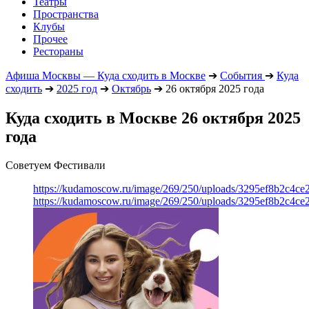
Театры
Пространства
Клубы
Прочее
Рестораны
Афиша Москвы — Куда сходить в Москве
➔
События
➔
Куда
сходить
➔
2025 год
➔
Октябрь
➔
26 октября 2025 года
Куда сходить в Москве 26 октября 2025
года
Советуем Фестивали
https://kudamoscow.ru/image/269/250/uploads/3295ef8b2c4ce
https://kudamoscow.ru/image/269/250/uploads/3295ef8b2c4ce