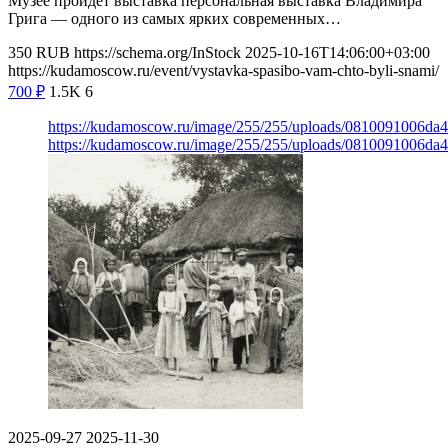
Музее пройдет выставка персональная выставка Владимира
Грига — одного из самых ярких современных…
350
RUB
https://schema.org/InStock
2025-10-16T14:06:00+03:00
https://kudamoscow.ru/event/vystavka-spasibo-vam-chto-byli-snami/
700
₽
1.5K
6
https://kudamoscow.ru/image/255/255/uploads/0810091006da
https://kudamoscow.ru/image/255/255/uploads/0810091006da
2025-09-27
2025-11-30