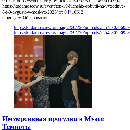
0
RUB
https://schema.org/InStock
2026-08-05T12:38:00+03:00
https://kudamoscow.ru/event/top-10-luchshix-sobytij-na-vyxodnye-
8-i-9-avgusta-v-moskve-2026/
от 0
₽
10K
2
Советуем Образование
https://kudamoscow.ru/image/269/250/uploads/2554a802969
https://kudamoscow.ru/image/269/250/uploads/2554a802969
Иммерсивная прогулка в Музее
Темноты