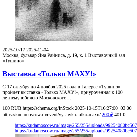
2025-10-17
2025-11-04
Москва, бульвар Яна Райниса, д. 19, к. 1
Выставочный зал
«Тушино»
Выставка «Только МАХУ!»
С 17 октября по 4 ноября 2025 года в Галерее «Тушино»
пройдет выставка «Только МАХУ!», приуроченная к 100-
летнему юбилею Московского…
100
RUB
https://schema.org/InStock
2025-10-15T16:27:00+03:00
https://kudamoscow.ru/event/vystavka-tolko-maxu/
200
₽
401
0
https://kudamoscow.ru/image/255/255/uploads/99254080bc5
https://kudamoscow.ru/image/255/255/uploads/99254080bc5