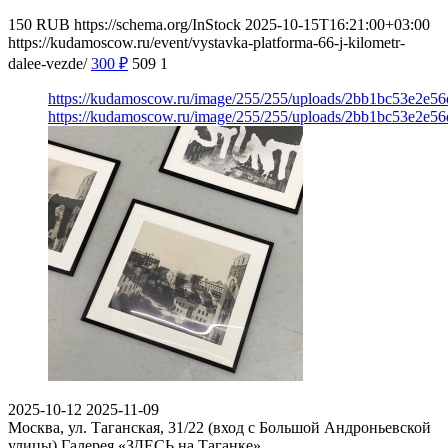
150
RUB
https://schema.org/InStock
2025-10-15T16:21:00+03:00
https://kudamoscow.ru/event/vystavka-platforma-66-j-kilometr-
dalee-vezde/
300
₽
509
1
https://kudamoscow.ru/image/255/255/uploads/2bb1bc53e2e
https://kudamoscow.ru/image/255/255/uploads/2bb1bc53e2e
2025-10-12
2025-11-09
Москва, ул. Таганская, 31/22 (вход с Большой Андроньевской
улицы)
Галерея «ЗДЕСЬ на Таганке»