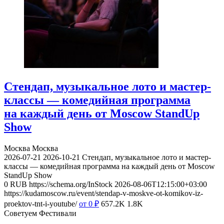
Стендап, музыкальное лото и мастер-
классы — комедийная программа
на каждый день от Moscow StandUp
Show
Москва
Москва
2026-07-21
2026-10-21
Стендап, музыкальное лото и мастер-
классы — комедийная программа на каждый день от Moscow
StandUp Show
0
RUB
https://schema.org/InStock
2026-08-06T12:15:00+03:00
https://kudamoscow.ru/event/stendap-v-moskve-ot-komikov-iz-
proektov-tnt-i-youtube/
от 0
₽
657.2K
1.8K
Советуем Фестивали