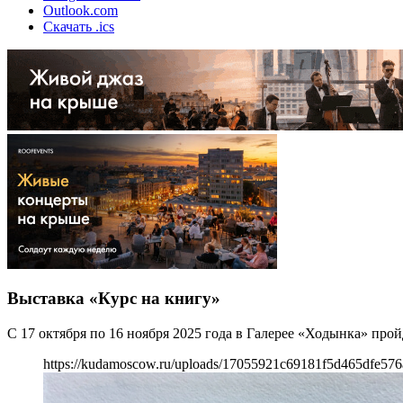
Outlook.com
Скачать .ics
Выставка «Курс на книгу»
С 17 октября по 16 ноября 2025 года в Галерее «Ходынка» про
https://kudamoscow.ru/uploads/17055921c69181f5d465dfe576