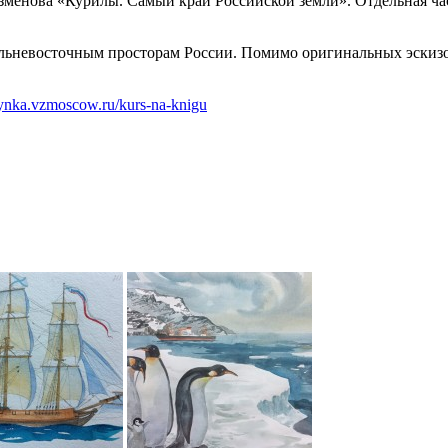
езменова «Курилы. Самый край Российской земли». Отдельная ч
альневосточным просторам России. Помимо оригинальных эскиз
dynka.vzmoscow.ru/kurs-na-knigu