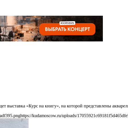
йдет выставка «Курс на книгу», на которой представлены акваре
adf395.png
https://kudamoscow.ru/uploads/17055921c69181f5d465df