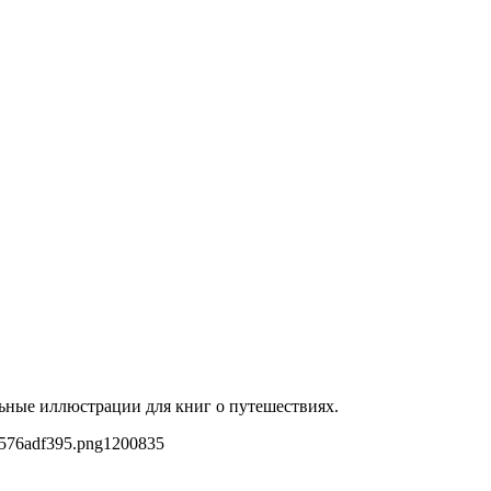
льные иллюстрации для книг о путешествиях.
e576adf395.png
1200
835