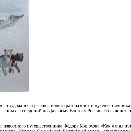
кого художника-графика, иллюстратора книг и путешественника
сленных экспедиций по Дальнему Востоку России. Большинство 
иг известного путешественника Фёдора Конюхова «Как я стал п