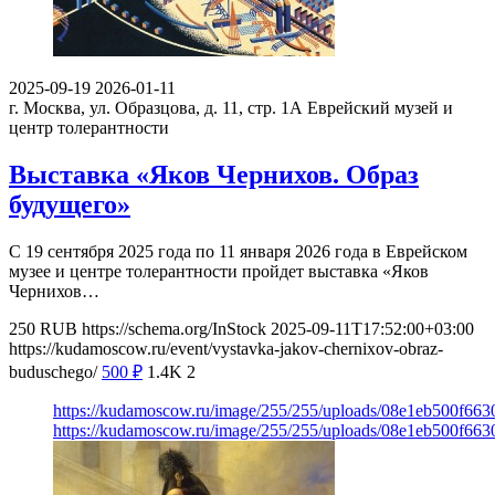
2025-09-19
2026-01-11
г. Москва, ул. Образцова, д. 11, стр. 1А
Еврейский музей и
центр толерантности
Выставка «Яков Чернихов. Образ
будущего»
С 19 сентября 2025 года по 11 января 2026 года в Еврейском
музее и центре толерантности пройдет выставка «Яков
Чернихов…
250
RUB
https://schema.org/InStock
2025-09-11T17:52:00+03:00
https://kudamoscow.ru/event/vystavka-jakov-chernixov-obraz-
buduschego/
500
₽
1.4K
2
https://kudamoscow.ru/image/255/255/uploads/08e1eb500f6
https://kudamoscow.ru/image/255/255/uploads/08e1eb500f6