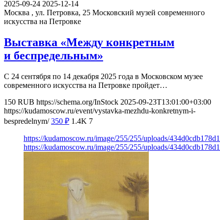
2025-09-24
2025-12-14
Москва , ул. Петровка, 25
Московский музей современного
искусства на Петровке
Выставка «Между конкретным
и беспредельным»
С 24 сентября по 14 декабря 2025 года в Московском музее
современного искусства на Петровке пройдет…
150
RUB
https://schema.org/InStock
2025-09-23T13:01:00+03:00
https://kudamoscow.ru/event/vystavka-mezhdu-konkretnym-i-
bespredelnym/
350
₽
1.4K
7
https://kudamoscow.ru/image/255/255/uploads/434d0cdb178
https://kudamoscow.ru/image/255/255/uploads/434d0cdb178