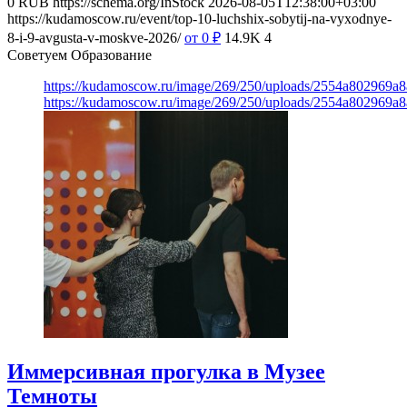
0
RUB
https://schema.org/InStock
2026-08-05T12:38:00+03:00
https://kudamoscow.ru/event/top-10-luchshix-sobytij-na-vyxodnye-
8-i-9-avgusta-v-moskve-2026/
от 0
₽
14.9K
4
Советуем Образование
https://kudamoscow.ru/image/269/250/uploads/2554a802969
https://kudamoscow.ru/image/269/250/uploads/2554a802969
Иммерсивная прогулка в Музее
Темноты