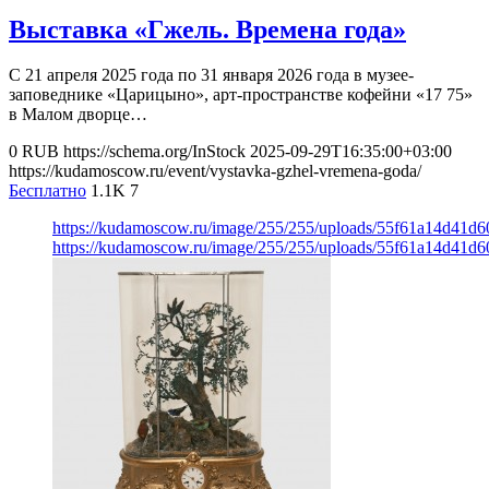
Выставка «Гжель. Времена года»
С 21 апреля 2025 года по 31 января 2026 года в музее-
заповеднике «Царицыно», арт-пространстве кофейни «17 75»
в Малом дворце…
0
RUB
https://schema.org/InStock
2025-09-29T16:35:00+03:00
https://kudamoscow.ru/event/vystavka-gzhel-vremena-goda/
Бесплатно
1.1K
7
https://kudamoscow.ru/image/255/255/uploads/55f61a14d41
https://kudamoscow.ru/image/255/255/uploads/55f61a14d41