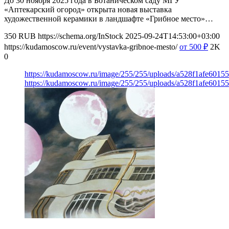
До 30 ноября 2025 года в Ботаническом саду МГУ
«Аптекарский огород» открыта новая выставка
художественной керамики в ландшафте «Грибное место»…
350
RUB
https://schema.org/InStock
2025-09-24T14:53:00+03:00
https://kudamoscow.ru/event/vystavka-gribnoe-mesto/
от 500
₽
2K
0
https://kudamoscow.ru/image/255/255/uploads/a528f1afe601
https://kudamoscow.ru/image/255/255/uploads/a528f1afe601