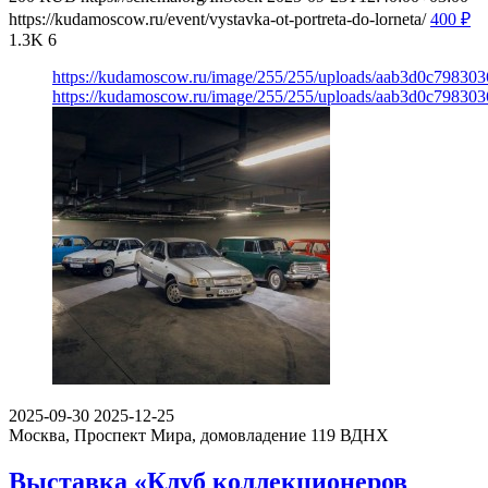
https://kudamoscow.ru/event/vystavka-ot-portreta-do-lorneta/
400
₽
1.3K
6
https://kudamoscow.ru/image/255/255/uploads/aab3d0c798303
https://kudamoscow.ru/image/255/255/uploads/aab3d0c798303
2025-09-30
2025-12-25
Москва, Проспект Мира, домовладение 119
ВДНХ
Выставка «Клуб коллекционеров