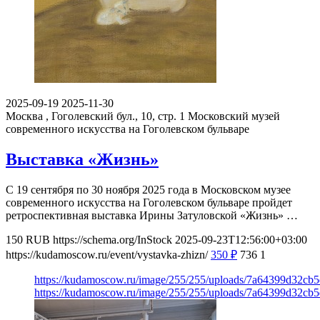
2025-09-19
2025-11-30
Москва , Гоголевский бул., 10, стр. 1
Московский музей
современного искусства на Гоголевском бульваре
Выставка «Жизнь»
С 19 сентября по 30 ноября 2025 года в Московском музее
современного искусства на Гоголевском бульваре пройдет
ретроспективная выставка Ирины Затуловской «Жизнь» …
150
RUB
https://schema.org/InStock
2025-09-23T12:56:00+03:00
https://kudamoscow.ru/event/vystavka-zhizn/
350
₽
736
1
https://kudamoscow.ru/image/255/255/uploads/7a64399d32cb
https://kudamoscow.ru/image/255/255/uploads/7a64399d32cb