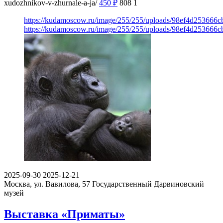
xudozhnikov-v-zhurnale-a-ja/
450
₽
808
1
https://kudamoscow.ru/image/255/255/uploads/98ef4d253666
https://kudamoscow.ru/image/255/255/uploads/98ef4d253666
2025-09-30
2025-12-21
Москва, ул. Вавилова, 57
Государственный Дарвиновский
музей
Выставка «Приматы»