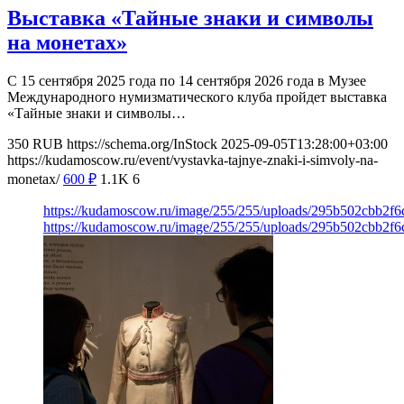
Выставка «Тайные знаки и символы
на монетах»
С 15 сентября 2025 года по 14 сентября 2026 года в Музее
Международного нумизматического клуба пройдет выставка
«Тайные знаки и символы…
350
RUB
https://schema.org/InStock
2025-09-05T13:28:00+03:00
https://kudamoscow.ru/event/vystavka-tajnye-znaki-i-simvoly-na-
monetax/
600
₽
1.1K
6
https://kudamoscow.ru/image/255/255/uploads/295b502cbb2f
https://kudamoscow.ru/image/255/255/uploads/295b502cbb2f