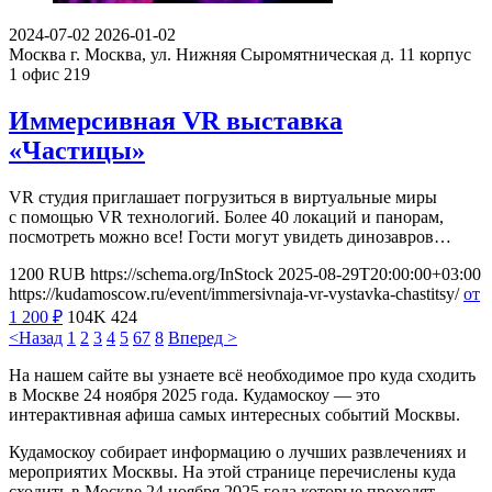
2024-07-02
2026-01-02
Москва
г. Москва, ул. Нижняя Сыромятническая д. 11 корпус
1 офис 219
Иммерсивная VR выставка
«Частицы»
VR студия приглашает погрузиться в виртуальные миры
с помощью VR технологий. Более 40 локаций и панорам,
посмотреть можно все! Гости могут увидеть динозавров…
1200
RUB
https://schema.org/InStock
2025-08-29T20:00:00+03:00
https://kudamoscow.ru/event/immersivnaja-vr-vystavka-chastitsy/
от
1 200
₽
104K
424
<Назад
1
2
3
4
5
6
7
8
Вперед >
На нашем сайте вы узнаете всё необходимое про куда сходить
в Москве 24 ноября 2025 года. Кудамоскоу — это
интерактивная афиша самых интересных событий Москвы.
Кудамоскоу собирает информацию о лучших развлечениях и
мероприятих Москвы. На этой странице перечислены куда
сходить в Москве 24 ноября 2025 года которые проходят