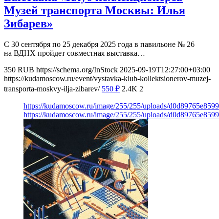
Музей транспорта Москвы: Илья
Зибарев»
С 30 сентября по 25 декабря 2025 года в павильоне № 26
на ВДНХ пройдет совместная выставка…
350
RUB
https://schema.org/InStock
2025-09-19T12:27:00+03:00
https://kudamoscow.ru/event/vystavka-klub-kollektsionerov-muzej-
transporta-moskvy-ilja-zibarev/
550
₽
2.4K
2
https://kudamoscow.ru/image/255/255/uploads/d0d89765e859
https://kudamoscow.ru/image/255/255/uploads/d0d89765e859