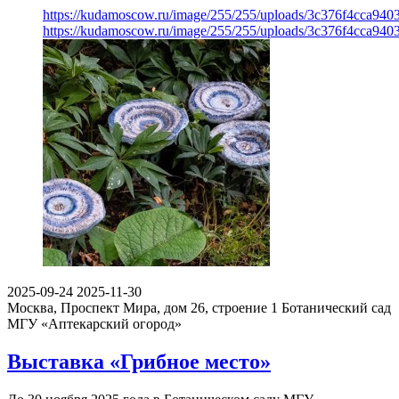
https://kudamoscow.ru/image/255/255/uploads/3c376f4cca94
https://kudamoscow.ru/image/255/255/uploads/3c376f4cca94
2025-09-24
2025-11-30
Москва, Проспект Мира, дом 26, строение 1
Ботанический сад
МГУ «Аптекарский огород»
Выставка «Грибное место»