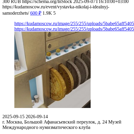
300
RUB
https://schema.org/InStock
2025-09-07T16:10:00+03:00
https://kudamoscow.ru/event/vystavka-nikolaj-i-idealnyj-
samoderzhets/
600
₽
1.9K
5
https://kudamoscow.ru/image/255/255/uploads/5babe65aff54
https://kudamoscow.ru/image/255/255/uploads/5babe65aff54
2025-09-15
2026-09-14
г. Москва, Большой Афанасьевский переулок, д. 24
Музей
Международного нумизматического клуба