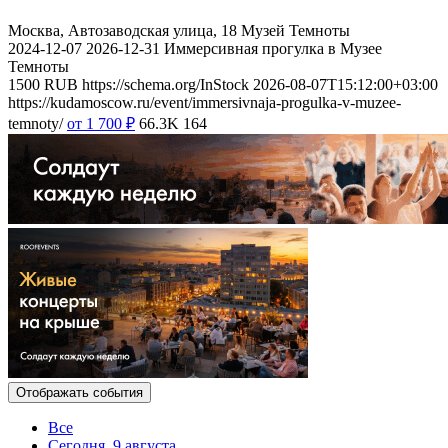
Москва, Автозаводская улица, 18
Музей Темноты
2024-12-07
2026-12-31
Иммерсивная прогулка в Музее
Темноты
1500
RUB
https://schema.org/InStock
2026-08-07T15:12:00+03:00
https://kudamoscow.ru/event/immersivnaja-progulka-v-muzee-
temnoty/
от 1 700
₽
66.3K
164
Отображать события
Все
Сегодня, 9 августа