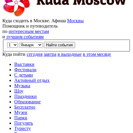
Куда сходить в Москве. Афиша
Москвы
Помощник и путеводитель
по
интересным местам
и
лучшим событиям
Куда пойти
сегодня
завтра
в выходные
в этом месяце
Выставки
Фестивали
С детьми
Активный отдых
Музыка
Шоу
Праздники
Образование
Бесплатно
Музеи
Парки
Погулять
Туристу