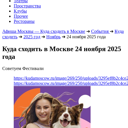
Театры
Пространства
Клубы
Прочее
Рестораны
Афиша Москвы — Куда сходить в Москве
➔
События
➔
Куда
сходить
➔
2025 год
➔
Ноябрь
➔
24 ноября 2025 года
Куда сходить в Москве 24 ноября 2025
года
Советуем Фестивали
https://kudamoscow.ru/image/269/250/uploads/3295ef8b2c4ce
https://kudamoscow.ru/image/269/250/uploads/3295ef8b2c4ce