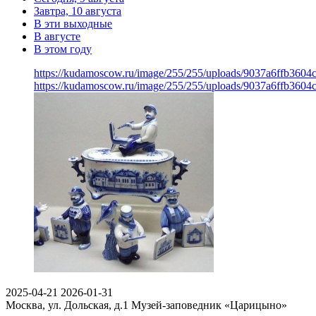
Завтра, 10 августа
В эти выходные
В августе
В этом году
https://kudamoscow.ru/image/255/255/uploads/9037a6ffb360
https://kudamoscow.ru/image/255/255/uploads/9037a6ffb360
2025-04-21
2026-01-31
Москва, ул. Дольская, д.1
Музей-заповедник «Царицыно»