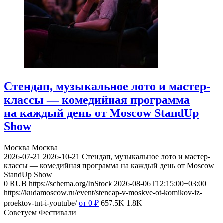
Стендап, музыкальное лото и мастер-
классы — комедийная программа
на каждый день от Moscow StandUp
Show
Москва
Москва
2026-07-21
2026-10-21
Стендап, музыкальное лото и мастер-
классы — комедийная программа на каждый день от Moscow
StandUp Show
0
RUB
https://schema.org/InStock
2026-08-06T12:15:00+03:00
https://kudamoscow.ru/event/stendap-v-moskve-ot-komikov-iz-
proektov-tnt-i-youtube/
от 0
₽
657.5K
1.8K
Советуем Фестивали