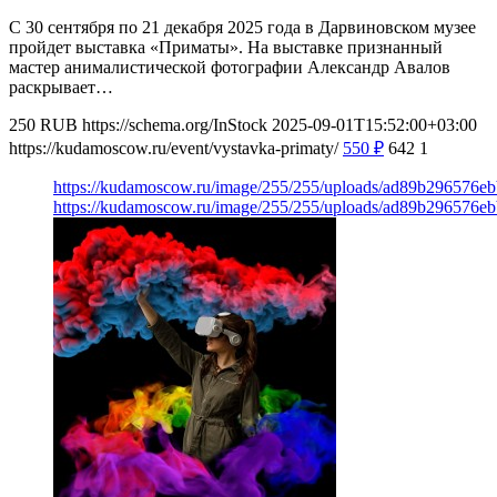
С 30 сентября по 21 декабря 2025 года в Дарвиновском музее
пройдет выставка «Приматы». На выставке признанный
мастер анималистической фотографии Александр Авалов
раскрывает…
250
RUB
https://schema.org/InStock
2025-09-01T15:52:00+03:00
https://kudamoscow.ru/event/vystavka-primaty/
550
₽
642
1
https://kudamoscow.ru/image/255/255/uploads/ad89b296576e
https://kudamoscow.ru/image/255/255/uploads/ad89b296576e