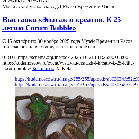
2025-10-14
2025-11-30
Москва, ул.Русаковская, д.1
Музей Времени и Часов
Выставка «Эпатаж и креатив. К 25-
летию Corum Bubble»
С 15 октября по 30 ноября 2025 года Музей Времени и Часов
приглашает на выставку «Эпатаж и креатив.
0
RUB
https://schema.org/InStock
2025-10-21T11:25:00+03:00
https://kudamoscow.ru/event/vystavka-epatazh-i-kreativ-k-25-letiju-
corum-bubble/
Бесплатно
2.5K
42
https://kudamoscow.ru/image/255/255/uploads/ab03034fe52e
https://kudamoscow.ru/image/255/255/uploads/ab03034fe52e