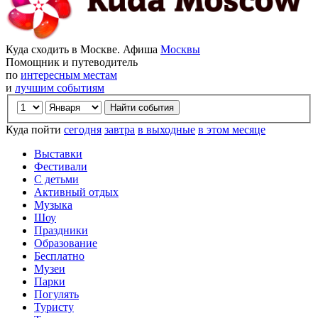
Куда сходить в Москве. Афиша
Москвы
Помощник и путеводитель
по
интересным местам
и
лучшим событиям
Куда пойти
сегодня
завтра
в выходные
в этом месяце
Выставки
Фестивали
С детьми
Активный отдых
Музыка
Шоу
Праздники
Образование
Бесплатно
Музеи
Парки
Погулять
Туристу