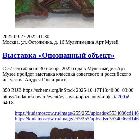
2025-09-27
2025-11-30
Москва, ул. Остоженка, д. 16
Мультимедиа Арт Музей
Выставка «Опознанный объект»
С 27 сентября по 30 ноября 2025 года в Мультимедиа Арт
Музее пройдет выставка классика советского и российского
искусства Андрея Гросицкого…
350
RUB
https://schema.org/InStock
2025-10-17T13:48:00+03:00
https://kudamoscow.ru/event/vystavka-opoznannyj-objekt/
700
₽
640
8
https://kudamoscow.ru/image/255/255/uploads/c5534036cd14
https://kudamoscow.ru/image/255/255/uploads/c5534036cd14