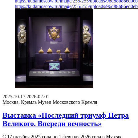
https://kudamoscow.ru/image/255/255/uploads/96d88b86ed0e
https://kudamoscow.ru/image/255/255/uploads/96d88b86ed0e
2025-10-17
2026-02-01
Москва, Кремль
Музеи Московского Кремля
Выставка «Последний триумф Петра
Великого. Впереди вечность»
С 17 октября 2025 года по 1 февраля 2026 года в Музеях