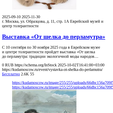
2025-09-10
2025-11-30
г. Москва, ул. Образцова, д. 11, стр. 1А
Еврейский музей и
центр толерантности
Выставка «От шелка до перламутра»
С 10 сентября по 30 ноября 2025 года в Еврейском музее
и центре толерантности пройдет выставка «От шелка
до перламутра: традиции экологичной моды народов…
0
RUB
https://schema.org/InStock
2025-10-02T16:41:00+03:00
https://kudamoscow.ru/event/vystavka-ot-shelka-do-perlamutra/
Бесплатно
2.6K
55
https://kudamoscow.ru/image/255/255/uploads/66dbc156a709
https://kudamoscow.ru/image/255/255/uploads/66dbc156a709