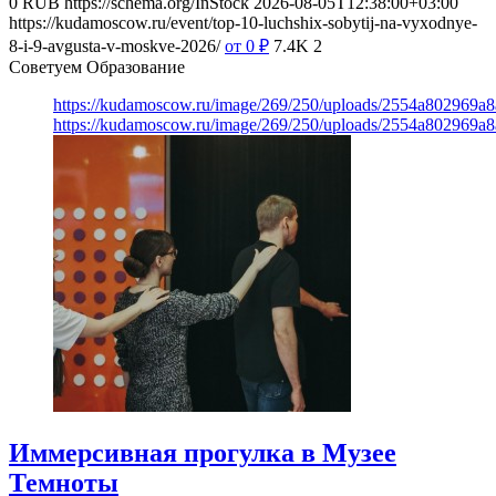
0
RUB
https://schema.org/InStock
2026-08-05T12:38:00+03:00
https://kudamoscow.ru/event/top-10-luchshix-sobytij-na-vyxodnye-
8-i-9-avgusta-v-moskve-2026/
от 0
₽
7.4K
2
Советуем Образование
https://kudamoscow.ru/image/269/250/uploads/2554a802969
https://kudamoscow.ru/image/269/250/uploads/2554a802969
Иммерсивная прогулка в Музее
Темноты