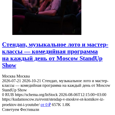
Стендап, музыкальное лото и мастер-
классы — комедийная программа
на каждый день от Moscow StandUp
Show
Москва
Москва
2026-07-21
2026-10-21
Стендап, музыкальное лото и мастер-
классы — комедийная программа на каждый день от Moscow
StandUp Show
0
RUB
https://schema.org/InStock
2026-08-06T12:15:00+03:00
https://kudamoscow.ru/event/stendap-v-moskve-ot-komikov-iz-
proektov-tnt-i-youtube/
от 0
₽
657K
1.8K
Советуем Фестивали