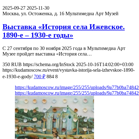
2025-09-27
2025-11-30
Москва, ул. Остоженка, д. 16
Мультимедиа Арт Музей
Выставка «История села Ижевское.
1890-е – 1930-е годы»
С 27 сентября по 30 ноября 2025 года в Мультимедиа Арт
Музее пройдет выставка «История села…
350
RUB
https://schema.org/InStock
2025-10-16T14:02:00+03:00
https://kudamoscow.ru/event/vystavka-istorija-sela-izhevskoe-1890-
e-1930-e-gody/
700
₽
884
8
https://kudamoscow.ru/image/255/255/uploads/9a77b0ba7484
https://kudamoscow.ru/image/255/255/uploads/9a77b0ba7484