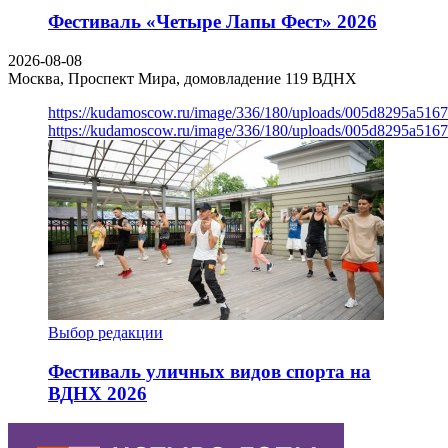
Фестиваль «Четыре Лапы Фест» 2026
2026-08-08
Москва, Проспект Мира, домовладение 119
ВДНХ
https://kudamoscow.ru/image/336/180/uploads/005d8295a516
https://kudamoscow.ru/image/336/180/uploads/005d8295a516
Выбор редакции
Фестиваль уличных видов спорта на
ВДНХ 2026