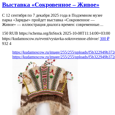
Выставка «Сокровенное – Живое»
С 12 сентября по 7 декабря 2025 года в Подземном музее
парка «Зарядье» пройдет выставка «Сокровенное —
Живое» — иллюстрация диалога времен: современные…
150
RUB
https://schema.org/InStock
2025-10-08T11:14:00+03:00
https://kudamoscow.ru/event/vystavka-sokrovennoe-zhivoe/
300
₽
932
4
https://kudamoscow.ru/image/255/255/uploads/f5b322949b37
https://kudamoscow.ru/image/255/255/uploads/f5b322949b37