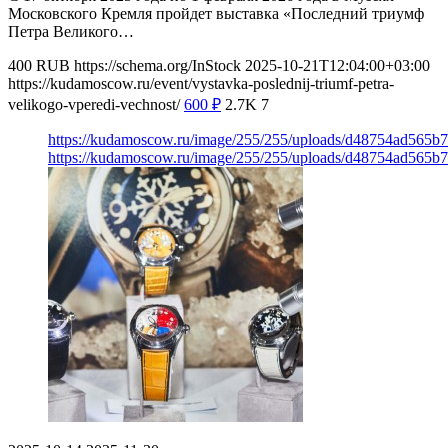
Московского Кремля пройдет выставка «Последний триумф
Петра Великого…
400
RUB
https://schema.org/InStock
2025-10-21T12:04:00+03:00
https://kudamoscow.ru/event/vystavka-poslednij-triumf-petra-
velikogo-vperedi-vechnost/
600
₽
2.7K
7
https://kudamoscow.ru/image/255/255/uploads/d48754ad565b
https://kudamoscow.ru/image/255/255/uploads/d48754ad565b