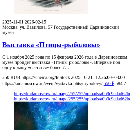
2025-11-01
2026-02-15
Москва, ул. Вавилова, 57
Государственный Дарвиновский
музей
Выставка «Птицы-рыболовы»
С 1 ноября 2025 года по 15 февраля 2026 года в Дарвиновском
музее пройдет выставка «Птицы-рыболовы». Впервые под
одну крышу «слетятся» более 7…
250
RUB
https://schema.org/InStock
2025-10-21T12:26:00+03:00
https://kudamoscow.ru/event/vystavka-ptitsy-rybolovy/
550
₽
584
7
https://kudamoscow.ru/image/255/255/uploads/a0b9c9cdad62
https://kudamoscow.ru/image/255/255/uploads/a0b9c9cdad62