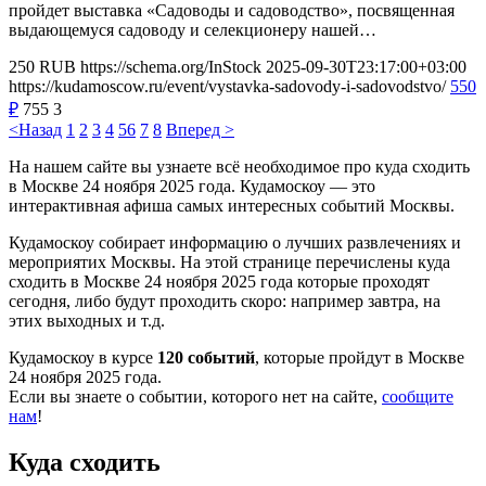
пройдет выставка «Садоводы и садоводство», посвященная
выдающемуся садоводу и селекционеру нашей…
250
RUB
https://schema.org/InStock
2025-09-30T23:17:00+03:00
https://kudamoscow.ru/event/vystavka-sadovody-i-sadovodstvo/
550
₽
755
3
<Назад
1
2
3
4
5
6
7
8
Вперед >
На нашем сайте вы узнаете всё необходимое про куда сходить
в Москве 24 ноября 2025 года. Кудамоскоу — это
интерактивная афиша самых интересных событий Москвы.
Кудамоскоу собирает информацию о лучших развлечениях и
мероприятих Москвы. На этой странице перечислены куда
сходить в Москве 24 ноября 2025 года которые проходят
сегодня, либо будут проходить скоро: например завтра, на
этих выходных и т.д.
Кудамоскоу в курсе
120 событий
, которые пройдут в Москве
24 ноября 2025 года.
Если вы знаете о событии, которого нет на сайте,
сообщите
нам
!
Куда сходить