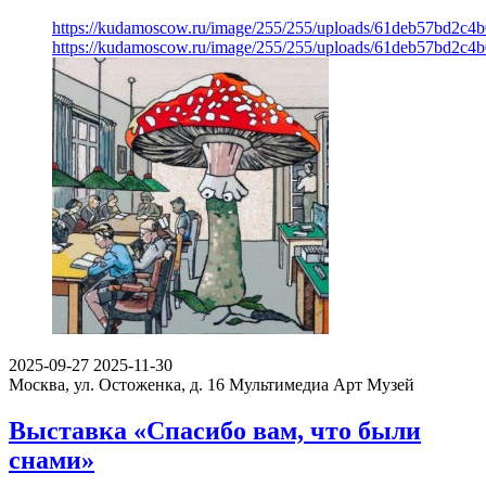
https://kudamoscow.ru/image/255/255/uploads/61deb57bd2c4
https://kudamoscow.ru/image/255/255/uploads/61deb57bd2c4
2025-09-27
2025-11-30
Москва, ул. Остоженка, д. 16
Мультимедиа Арт Музей
Выставка «Спасибо вам, что были
снами»