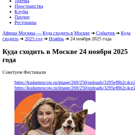
Театры
Пространства
Клубы
Прочее
Рестораны
Афиша Москвы — Куда сходить в Москве
➔
События
➔
Куда
сходить
➔
2025 год
➔
Ноябрь
➔
24 ноября 2025 года
Куда сходить в Москве 24 ноября 2025
года
Советуем Фестивали
https://kudamoscow.ru/image/269/250/uploads/3295ef8b2c4ce
https://kudamoscow.ru/image/269/250/uploads/3295ef8b2c4ce