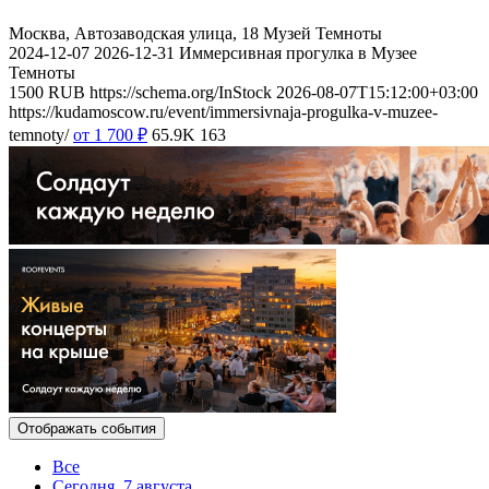
Москва, Автозаводская улица, 18
Музей Темноты
2024-12-07
2026-12-31
Иммерсивная прогулка в Музее
Темноты
1500
RUB
https://schema.org/InStock
2026-08-07T15:12:00+03:00
https://kudamoscow.ru/event/immersivnaja-progulka-v-muzee-
temnoty/
от 1 700
₽
65.9K
163
Отображать события
Все
Сегодня, 7 августа