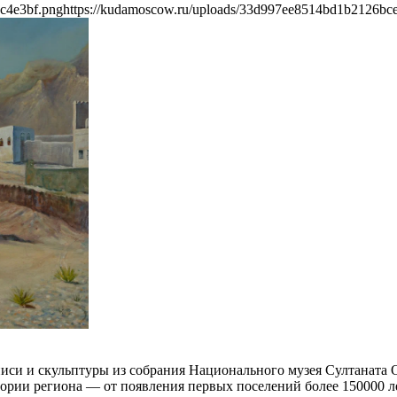
c4e3bf.png
https://kudamoscow.ru/uploads/33d997ee8514bd1b2126bc
иси и скульптуры из собрания Национального музея Султаната О
ории региона — от появления первых поселений более 150000 л