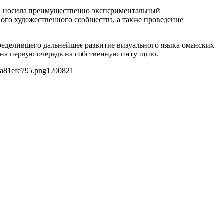
ка носила преимущественно экспериментальный
ого художественного сообщества, а также проведение
ределившего дальнейшее развитие визуального языка оманских
 на первую очередь на собственную интуицию.
7a81efe795.png
1200
821