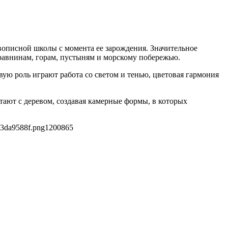
вописной школы с момента ее зарождения. Значительное
авнинам, горам, пустыням и морскому побережью.
ую роль играют работа со светом и тенью, цветовая гармония
тают с деревом, создавая камерные формы, в которых
c3da9588f.png
1200
865