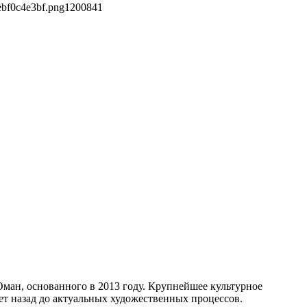
ebf0c4e3bf.png
1200
841
ман, основанного в 2013 году. Крупнейшее культурное
ет назад до актуальных художественных процессов.