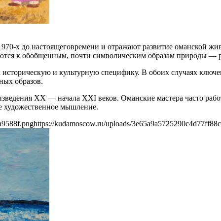
1970-х до настоящеговремени и отражают развитие оманской жи
ются к обобщенным, почти символическим образам природы — р
 историческую и культурную специфику. В обоих случаях ключев
ных образов.
изведения XX — начала XXI веков. Оманские мастера часто рабо
е художественное мышление.
a9588f.png
https://kudamoscow.ru/uploads/3e65a9a5725290c4d77ff88