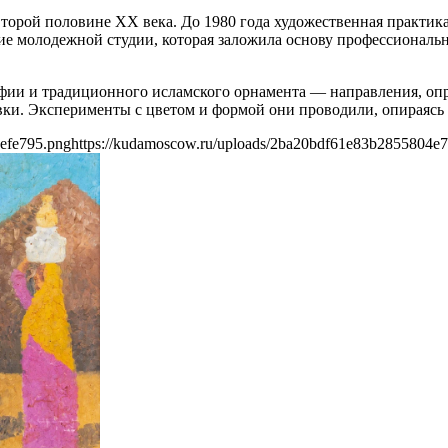
 второй половине XX века. До 1980 года художественная практи
е молодежной студии, которая заложила основу профессиональн
афии и традиционного исламского орнамента — направления, оп
вки. Эксперименты с цветом и формой они проводили, опираясь
efe795.png
https://kudamoscow.ru/uploads/2ba20bdf61e83b2855804e