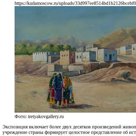
https://kudamoscow.ru/uploads/33d997ee8514bd1b2126bcebf0
Фото: tretyakovgallery.ru
Экспозиция включает более двух десятков произведений живоп
учреждение страны формирует целостное представление об ист