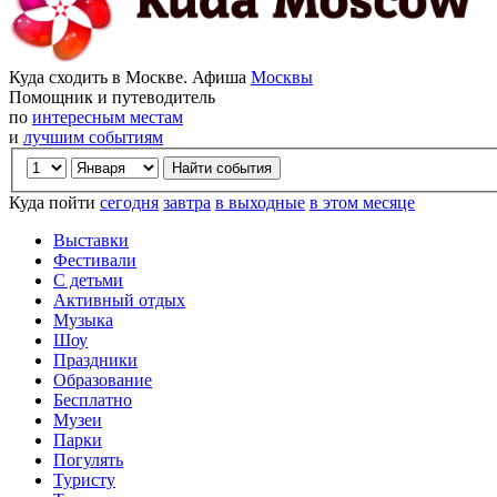
Куда сходить в Москве. Афиша
Москвы
Помощник и путеводитель
по
интересным местам
и
лучшим событиям
Куда пойти
сегодня
завтра
в выходные
в этом месяце
Выставки
Фестивали
С детьми
Активный отдых
Музыка
Шоу
Праздники
Образование
Бесплатно
Музеи
Парки
Погулять
Туристу