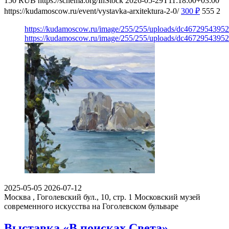
150
RUB
https://schema.org/InStock
2026-05-29T11:18:00+03:00
https://kudamoscow.ru/event/vystavka-arxitektura-2-0/
300
₽
555
2
https://kudamoscow.ru/image/255/255/uploads/dc467295439
https://kudamoscow.ru/image/255/255/uploads/dc467295439
2025-05-05
2026-07-12
Москва , Гоголевский бул., 10, стр. 1
Московский музей
современного искусства на Гоголевском бульваре
Выставка «В поисках Света»