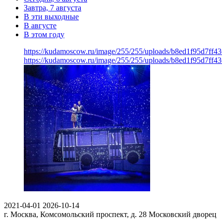
Завтра, 7 августа
В эти выходные
В августе
В этом году
https://kudamoscow.ru/image/255/255/uploads/b8ed1f95d7ff
https://kudamoscow.ru/image/255/255/uploads/b8ed1f95d7ff
2021-04-01
2026-10-14
г. Москва, Комсомольский проспект, д. 28
Московский дворец