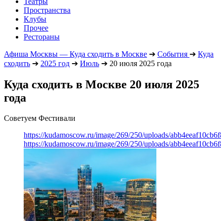
Театры
Пространства
Клубы
Прочее
Рестораны
Афиша Москвы — Куда сходить в Москве
➔
События
➔
Куда
сходить
➔
2025 год
➔
Июль
➔
20 июля 2025 года
Куда сходить в Москве 20 июля 2025
года
Советуем Фестивали
https://kudamoscow.ru/image/269/250/uploads/abb4eeaf10cb
https://kudamoscow.ru/image/269/250/uploads/abb4eeaf10cb