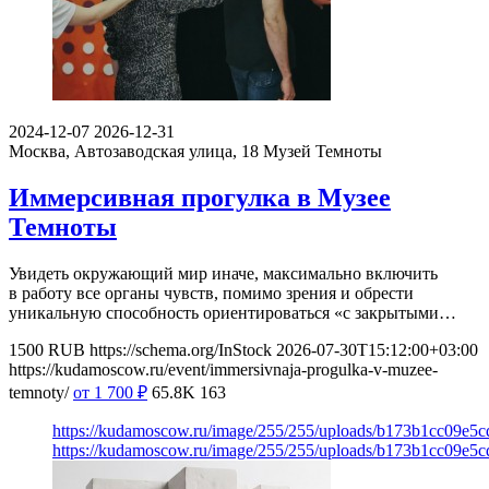
2024-12-07
2026-12-31
Москва, Автозаводская улица, 18
Музей Темноты
Иммерсивная прогулка в Музее
Темноты
Увидеть окружающий мир иначе, максимально включить
в работу все органы чувств, помимо зрения и обрести
уникальную способность ориентироваться «с закрытыми…
1500
RUB
https://schema.org/InStock
2026-07-30T15:12:00+03:00
https://kudamoscow.ru/event/immersivnaja-progulka-v-muzee-
temnoty/
от 1 700
₽
65.8K
163
https://kudamoscow.ru/image/255/255/uploads/b173b1cc09e5
https://kudamoscow.ru/image/255/255/uploads/b173b1cc09e5