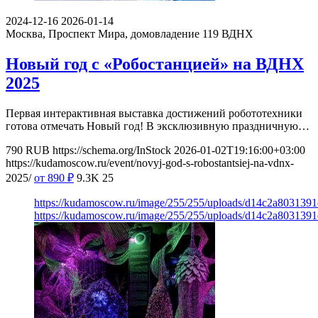
2024-12-16
2026-01-14
Москва, Проспект Мира, домовладение 119
ВДНХ
Новый год с «Робостанцией» на ВДНХ
2025
Первая интерактивная выставка достижений робототехники
готова отмечать Новый год! В эксклюзивную праздничную…
790
RUB
https://schema.org/InStock
2026-01-02T19:16:00+03:00
https://kudamoscow.ru/event/novyj-god-s-robostantsiej-na-vdnx-
2025/
от 890
₽
9.3K
25
https://kudamoscow.ru/image/255/255/uploads/d14c2a803139
https://kudamoscow.ru/image/255/255/uploads/d14c2a803139