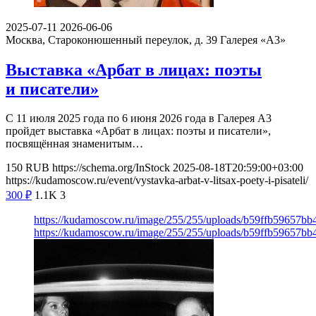
2025-07-11
2026-06-06
Москва, Староконюшенный переулок, д. 39
Галерея «А3»
Выставка «Арбат в лицах: поэты
и писатели»
С 11 июля 2025 года по 6 июня 2026 года в Галерея А3
пройдет выставка «Арбат в лицах: поэты и писатели»,
посвящённая знаменитым…
150
RUB
https://schema.org/InStock
2025-08-18T20:59:00+03:00
https://kudamoscow.ru/event/vystavka-arbat-v-litsax-poety-i-pisateli/
300
₽
1.1K
3
https://kudamoscow.ru/image/255/255/uploads/b59ffb59657b
https://kudamoscow.ru/image/255/255/uploads/b59ffb59657b