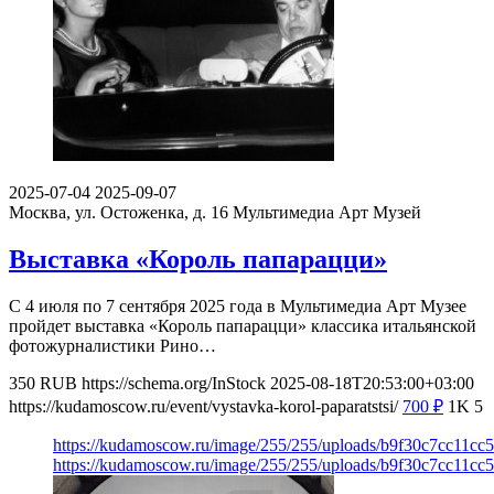
2025-07-04
2025-09-07
Москва, ул. Остоженка, д. 16
Мультимедиа Арт Музей
Выставка «Король папарацци»
С 4 июля по 7 сентября 2025 года в Мультимедиа Арт Музее
пройдет выставка «Король папарацци» классика итальянской
фотожурналистики Рино…
350
RUB
https://schema.org/InStock
2025-08-18T20:53:00+03:00
https://kudamoscow.ru/event/vystavka-korol-paparatstsi/
700
₽
1K
5
https://kudamoscow.ru/image/255/255/uploads/b9f30c7cc11c
https://kudamoscow.ru/image/255/255/uploads/b9f30c7cc11c