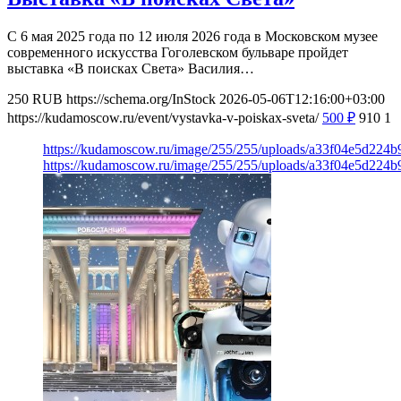
С 6 мая 2025 года по 12 июля 2026 года в Московском музее
современного искусства Гоголевском бульваре пройдет
выставка «В поисках Света» Василия…
250
RUB
https://schema.org/InStock
2026-05-06T12:16:00+03:00
https://kudamoscow.ru/event/vystavka-v-poiskax-sveta/
500
₽
910
1
https://kudamoscow.ru/image/255/255/uploads/a33f04e5d224
https://kudamoscow.ru/image/255/255/uploads/a33f04e5d224