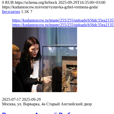
0
RUB
https://schema.org/InStock
2025-09-29T16:35:00+03:00
https://kudamoscow.ru/event/vystavka-gzhel-vremena-goda/
Бесплатно
1.1K
7
https://kudamoscow.ru/image/255/255/uploads/b56dc35ea213
https://kudamoscow.ru/image/255/255/uploads/b56dc35ea213
2025-07-17
2025-09-29
Москва, ул. Варварка, 4а
Старый Английский двор