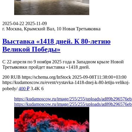
2025-04-22
2025-11-09
г. Москва, Крымский Вал, 10
Новая Третьяковка
Выставка «1418 дней. К 80-летию
Великой Победы»
С 22 апреля по 9 ноября 2025 года в Западном крыле Новой
Третьяковки пройдет выставка «1418 дней.
200
RUB
https://schema.org/InStock
2025-09-08T11:38:00+03:00
https://kudamoscow.ru/event/vystavka-1418-dnej-k-80-letiju-velikoj-
pobedy/
400
₽
3.4K
6
https://kudamoscow.ru/image/255/255/uploads/ad89b296576e
https://kudamoscow.ru/image/255/255/uploads/ad89b296576e