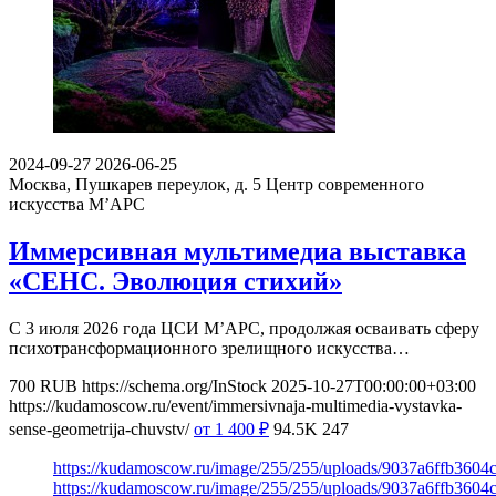
2024-09-27
2026-06-25
Москва, Пушкарев переулок, д. 5
Центр современного
искусства М’АРС
Иммерсивная мультимедиа выставка
«СЕНС. Эволюция стихий»
С 3 июля 2026 года ЦСИ М’АРС, продолжая осваивать сферу
психотрансформационного зрелищного искусства…
700
RUB
https://schema.org/InStock
2025-10-27T00:00:00+03:00
https://kudamoscow.ru/event/immersivnaja-multimedia-vystavka-
sense-geometrija-chuvstv/
от 1 400
₽
94.5K
247
https://kudamoscow.ru/image/255/255/uploads/9037a6ffb360
https://kudamoscow.ru/image/255/255/uploads/9037a6ffb360