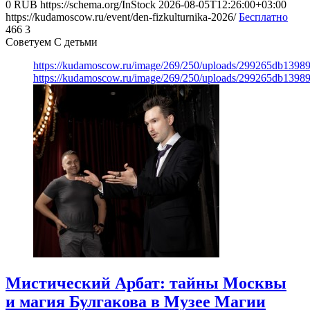
0
RUB
https://schema.org/InStock
2026-08-05T12:26:00+03:00
https://kudamoscow.ru/event/den-fizkulturnika-2026/
Бесплатно
466
3
Советуем С детьми
https://kudamoscow.ru/image/269/250/uploads/299265db139
https://kudamoscow.ru/image/269/250/uploads/299265db139
Мистический Арбат: тайны Москвы
и магия Булгакова в Музее Магии