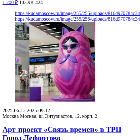
1 200
₽
103.9K
424
https://kudamoscow.ru/image/255/255/uploads/816d970784c
https://kudamoscow.ru/image/255/255/uploads/816d970784c
2025-06-12
2025-09-12
Москва
Москва, ш. Энтузиастов, 12, корп. 2
Арт-проект «Связь времен» в ТРЦ
Город Лефортово