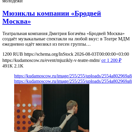
молодежи
Мюзиклы компании «Бродвей
Москва»
Театральная компания Дмитрия Богачёва «Бродвей Москва»
создаёт музыкальные спектакли на любой вкус: в Театре МДМ
ежедневно идёт мюзикл из песен группы…
1200
RUB
https://schema.org/InStock
2026-08-03T00:00:00+03:00
https://kudamoscow.ru/event/mjuzikly-v-teatre-mdm/
от 1 200
₽
491K
2.1K
https://kudamoscow.ru/image/255/255/uploads/2554a802969
https://kudamoscow.ru/image/255/255/uploads/2554a802969