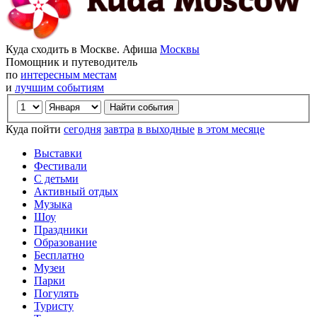
Куда сходить в Москве. Афиша
Москвы
Помощник и путеводитель
по
интересным местам
и
лучшим событиям
Куда пойти
сегодня
завтра
в выходные
в этом месяце
Выставки
Фестивали
С детьми
Активный отдых
Музыка
Шоу
Праздники
Образование
Бесплатно
Музеи
Парки
Погулять
Туристу