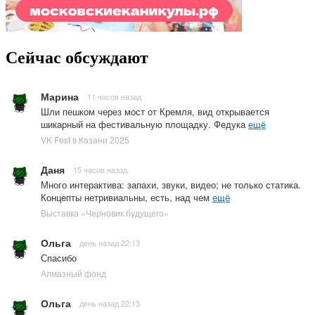
Сейчас обсуждают
Марина
11 часов назад
Шли пешком через мост от Кремля, вид открывается
шикарный на фестивальную площадку. Федука
ещё
VK Fest в Казани 2025
Даня
15 часов назад
Много интерактива: запахи, звуки, видео; не только статика.
Концепты нетривиальны, есть, над чем
ещё
Выставка «Черновик будущего»
Ольга
день назад 22:13
Спасибо
Алмазный фонд
Ольга
день назад 22:13