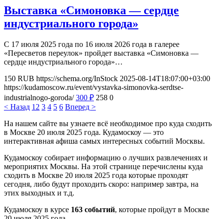
Выставка «Симоновка — сердце
индустриального города»
С 17 июля 2025 года по 16 июля 2026 года в галерее
«Пересветов переулок» пройдет выставка «Симоновка —
сердце индустриального города»…
150
RUB
https://schema.org/InStock
2025-08-14T18:07:00+03:00
https://kudamoscow.ru/event/vystavka-simonovka-serdtse-
industrialnogo-goroda/
300
₽
258
0
< Назад
1
2
3
4
5
6
Вперед >
На нашем сайте вы узнаете всё необходимое про куда сходить
в Москве 20 июля 2025 года. Кудамоскоу — это
интерактивная афиша самых интересных событий Москвы.
Кудамоскоу собирает информацию о лучших развлечениях и
мероприятих Москвы. На этой странице перечислены куда
сходить в Москве 20 июля 2025 года которые проходят
сегодня, либо будут проходить скоро: например завтра, на
этих выходных и т.д.
Кудамоскоу в курсе
163 событий
, которые пройдут в Москве
20 июля 2025 года.