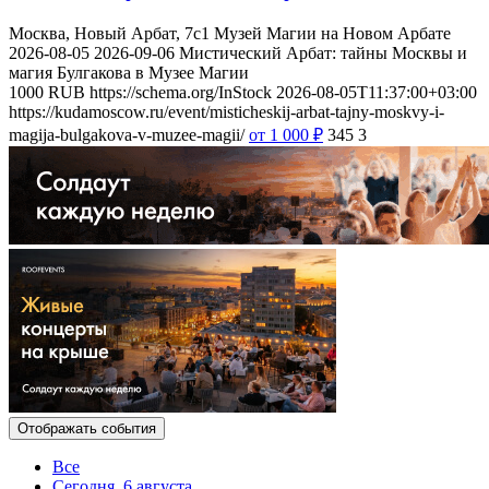
Москва, Новый Арбат, 7с1
Музей Магии на Новом Арбате
2026-08-05
2026-09-06
Мистический Арбат: тайны Москвы и
магия Булгакова в Музее Магии
1000
RUB
https://schema.org/InStock
2026-08-05T11:37:00+03:00
https://kudamoscow.ru/event/misticheskij-arbat-tajny-moskvy-i-
magija-bulgakova-v-muzee-magii/
от 1 000
₽
345
3
Отображать события
Все
Сегодня, 6 августа