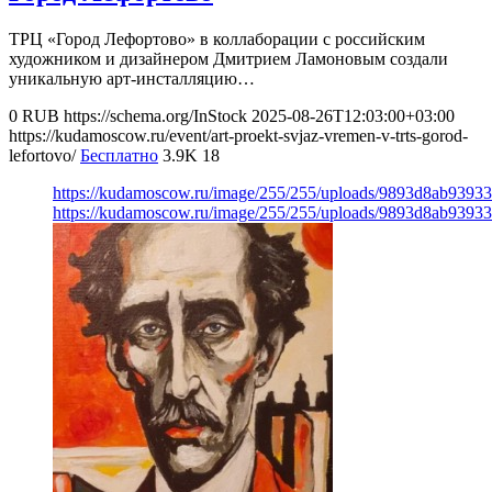
ТРЦ «Город Лефортово» в коллаборации с российским
художником и дизайнером Дмитрием Ламоновым создали
уникальную арт-инсталляцию…
0
RUB
https://schema.org/InStock
2025-08-26T12:03:00+03:00
https://kudamoscow.ru/event/art-proekt-svjaz-vremen-v-trts-gorod-
lefortovo/
Бесплатно
3.9K
18
https://kudamoscow.ru/image/255/255/uploads/9893d8ab9393
https://kudamoscow.ru/image/255/255/uploads/9893d8ab9393