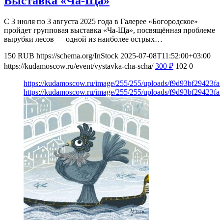
Выставка «Ча-Ща»
С 3 июля по 3 августа 2025 года в Галерее «Богородское»
пройдет групповая выставка «Ча-Ща», посвящённая проблеме
вырубки лесов — одной из наиболее острых…
150
RUB
https://schema.org/InStock
2025-07-08T11:52:00+03:00
https://kudamoscow.ru/event/vystavka-cha-scha/
300
₽
102
0
https://kudamoscow.ru/image/255/255/uploads/f9d93bf29423
https://kudamoscow.ru/image/255/255/uploads/f9d93bf29423