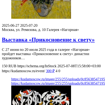
2025-06-27
2025-07-20
Москва, ул. Ремизова, д. 10
Галерея «Нагорная»
Выставка «Прикосновение к свету»
С 27 июня по 20 июля 2025 года в галерее «Нагорная»
пройдет выставка «Прикосновение к свету» династии
художников…
150
RUB
https://schema.org/InStock
2025-07-08T15:58:00+03:00
https://kudamoscow.ru/event/
300
₽
4
0
https://kudamoscow.ru/image/255/255/uploads/0c856385471
https://kudamoscow.ru/image/255/255/uploads/0c856385471