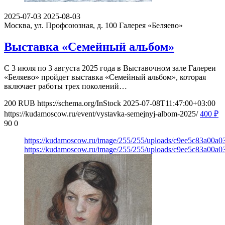
2025-07-03
2025-08-03
Москва, ул. Профсоюзная, д. 100
Галерея «Беляево»
Выставка «Семейный альбом»
С 3 июля по 3 августа 2025 года в Выставочном зале Галереи
«Беляево» пройдет выставка «Семейный альбом», которая
включает работы трех поколений…
200
RUB
https://schema.org/InStock
2025-07-08T11:47:00+03:00
https://kudamoscow.ru/event/vystavka-semejnyj-albom-2025/
400
₽
90
0
https://kudamoscow.ru/image/255/255/uploads/c9ee5c83a00a
https://kudamoscow.ru/image/255/255/uploads/c9ee5c83a00a