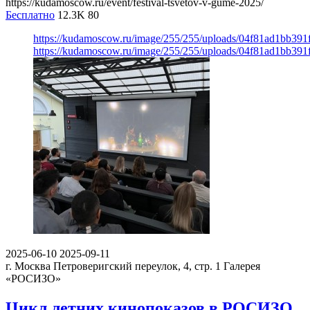
https://kudamoscow.ru/event/festival-tsvetov-v-gume-2025/
Бесплатно
12.3K
80
https://kudamoscow.ru/image/255/255/uploads/04f81ad1bb39
https://kudamoscow.ru/image/255/255/uploads/04f81ad1bb39
2025-06-10
2025-09-11
г. Москва Петроверигский переулок, 4, стр. 1
Галерея
«РОСИЗО»
Цикл летних кинопоказов в РОСИЗО