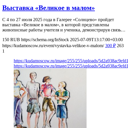
Выставка «Великое в малом»
С 4 по 27 июля 2025 года в Галерее «Солнцево» пройдет
выставка «Великое в малом», в которой представлены
живописные работы учителя и ученика, демонстрируя связь…
150
RUB
https://schema.org/InStock
2025-07-09T13:17:00+03:00
https://kudamoscow.ru/event/vystavka-velikoe-v-malom/
300
₽
263
1
https://kudamoscow.ru/image/255/255/uploads/5d2a938ac9ef
https://kudamoscow.ru/image/255/255/uploads/5d2a938ac9ef