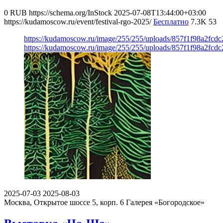
0
RUB
https://schema.org/InStock
2025-07-08T13:44:00+03:00
https://kudamoscow.ru/event/festival-rgo-2025/
Бесплатно
7.3K
53
https://kudamoscow.ru/image/255/255/uploads/857f1f98a2fcd
https://kudamoscow.ru/image/255/255/uploads/857f1f98a2fcd
2025-07-03
2025-08-03
Москва, Открытое шоссе 5, корп. 6
Галерея «Богородское»