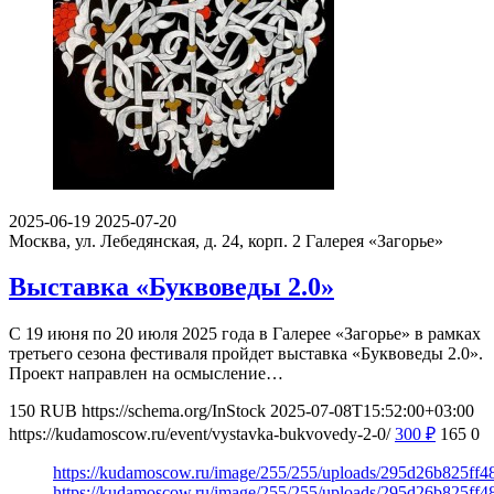
2025-06-19
2025-07-20
Москва, ул. Лебедянская, д. 24, корп. 2
Галерея «Загорье»
Выставка «Буквоведы 2.0»
С 19 июня по 20 июля 2025 года в Галерее «Загорье» в рамках
третьего сезона фестиваля пройдет выставка «Буквоведы 2.0».
Проект направлен на осмысление…
150
RUB
https://schema.org/InStock
2025-07-08T15:52:00+03:00
https://kudamoscow.ru/event/vystavka-bukvovedy-2-0/
300
₽
165
0
https://kudamoscow.ru/image/255/255/uploads/295d26b825ff
https://kudamoscow.ru/image/255/255/uploads/295d26b825ff