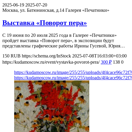
2025-06-19
2025-07-20
Москва, ул. Батюнинская, д.14
Галерея «Печатники»
Выставка «Поворот пера»
С 19 июня по 20 июля 2025 года в Галерее «Печатники»
пройдет выставка «Поворот пера», в экспозиции будут
представлены графические работы Ирины Гусевой, Юрия…
150
RUB
https://schema.org/InStock
2025-07-08T16:03:00+03:00
https://kudamoscow.ru/event/vystavka-povorot-pera/
300
₽
138
0
https://kudamoscow.ru/image/255/255/uploads/4f4cace96c72f
https://kudamoscow.ru/image/255/255/uploads/4f4cace96c72f