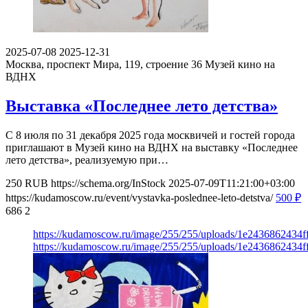
2025-07-08
2025-12-31
Москва, проспект Мира, 119, строение 36
Музей кино на
ВДНХ
Выставка «Последнее лето детства»
С 8 июля по 31 декабря 2025 года москвичей и гостей города
приглашают в Музей кино на ВДНХ на выставку «Последнее
лето детства», реализуемую при…
250
RUB
https://schema.org/InStock
2025-07-09T11:21:00+03:00
https://kudamoscow.ru/event/vystavka-poslednee-leto-detstva/
500
₽
686
2
https://kudamoscow.ru/image/255/255/uploads/1e2436862434
https://kudamoscow.ru/image/255/255/uploads/1e2436862434