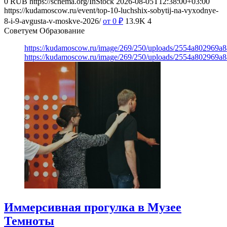
0
RUB
https://schema.org/InStock
2026-08-05T12:38:00+03:00
https://kudamoscow.ru/event/top-10-luchshix-sobytij-na-vyxodnye-
8-i-9-avgusta-v-moskve-2026/
от 0
₽
13.9K
4
Советуем Образование
https://kudamoscow.ru/image/269/250/uploads/2554a802969
https://kudamoscow.ru/image/269/250/uploads/2554a802969
Иммерсивная прогулка в Музее
Темноты