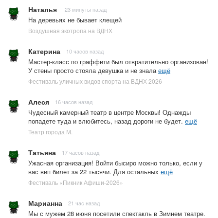
Наталья
23 минуты назад
На деревьях не бывает клещей
Воздушная экотропа на ВДНХ
Катерина
10 часов назад
Мастер-класс по граффити был отвратительно организован!
У стены просто стояла девушка и не знала
ещё
Фестиваль уличных видов спорта на ВДНХ 2026
Алеся
16 часов назад
Чудесный камерный театр в центре Москвы! Однажды
попадете туда и влюбитесь, назад дороги не будет.
ещё
Театр города М.
Татьяна
17 часов назад
Ужасная организация! Войти бысиро можно только, если у
вас вип билет за 22 тысячи. Для остальных
ещё
Фестиваль «Пикник Афиши-2026»
Марианна
21 час назад
Мы с мужем 28 июня посетили спектакль в Зимнем театре.