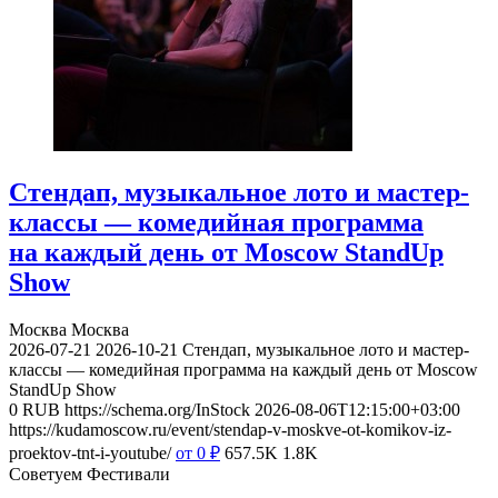
Стендап, музыкальное лото и мастер-
классы — комедийная программа
на каждый день от Moscow StandUp
Show
Москва
Москва
2026-07-21
2026-10-21
Стендап, музыкальное лото и мастер-
классы — комедийная программа на каждый день от Moscow
StandUp Show
0
RUB
https://schema.org/InStock
2026-08-06T12:15:00+03:00
https://kudamoscow.ru/event/stendap-v-moskve-ot-komikov-iz-
proektov-tnt-i-youtube/
от 0
₽
657.5K
1.8K
Советуем Фестивали