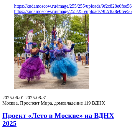
https://kudamoscow.ru/image/255/255/uploads/9f2c828e0fee5
https://kudamoscow.ru/image/255/255/uploads/9f2c828e0fee5
2025-06-01
2025-08-31
Москва, Проспект Мира, домовладение 119
ВДНХ
Проект «Лето в Москве» на ВДНХ
2025