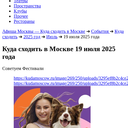
Театры
Пространства
Клубы
Прочее
Рестораны
Афиша Москвы — Куда сходить в Москве
➔
События
➔
Куда
сходить
➔
2025 год
➔
Июль
➔
19 июля 2025 года
Куда сходить в Москве 19 июля 2025
года
Советуем Фестивали
https://kudamoscow.ru/image/269/250/uploads/3295ef8b2c4ce
https://kudamoscow.ru/image/269/250/uploads/3295ef8b2c4ce