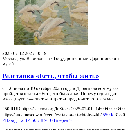
2025-07-12
2025-10-19
Москва, ул. Вавилова, 57
Государственный Дарвиновский
музей
Выставка «Есть, чтобы жить»
С 12 июля по 19 октября 2025 года в Дарвиновском музее
пройдет выставка «Есть, чтобы жить». Почему одни едят
мясо, другие — листья, а третьи предпочитают свежую…
250
RUB
https://schema.org/InStock
2025-07-01T14:09:00+03:00
https://kudamoscow.ru/event/vystavka-est-chtoby-zhit/
550
₽
318
0
<Назад
1
2
3
4
5
6
7
8
9
10
Вперед >