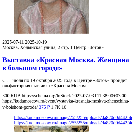
2025-07-11
2025-10-19
Москва, Ходынская улица, 2 стр. 1
Центр «Зотов»
Выставка «Красная Москва. Женщина
в большом городе»
С 11 июля по 19 октября 2025 года в Центре «Зотов» пройдет
ольфакторная выставка «Красная Москва.
300
RUB
https://schema.org/InStock
2025-07-03T11:38:00+03:00
https://kudamoscow.ru/event/vystavka-krasnaja-moskva-zhenschina-
v-bolshom-gorode/
375
₽
1.7K
10
https://kudamoscow.ru/image/255/255/uploads/da820d0d442
https://kudamoscow.ru/image/255/255/uploads/da820d0d442