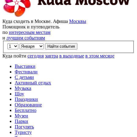
Куда сходить в Москве. Афиша
Москвы
Помощник и путеводитель
по
интересным местам
и
лучшим событиям
Куда пойти
сегодня
завтра
в выходные
в этом месяце
Выставки
Фестивали
С детьми
Активный отдых
Музыка
Шоу
Праздники
Образование
Бесплатно
Музеи
Парки
Погулять
Туристу