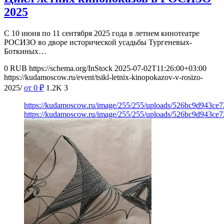
2025
С 10 июня по 11 сентября 2025 года в летнем кинотеатре
РОСИЗО во дворе исторической усадьбы Тургеневых-
Боткиных…
0
RUB
https://schema.org/InStock
2025-07-02T11:26:00+03:00
https://kudamoscow.ru/event/tsikl-letnix-kinopokazov-v-rosizo-
2025/
от 0
₽
1.2K
3
https://kudamoscow.ru/image/255/255/uploads/526bc9d943ce
https://kudamoscow.ru/image/255/255/uploads/526bc9d943ce