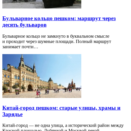
Бульварное кольцо пешком: маршрут через
десять бульваров
Бульварное кольцо не замкнуто в буквальном смысле
и проходит через шумные площади. Полный маршрут
занимает почти…
Китай-город пешком: старые улицы, храмы и
Зарядье
Китай-город — не одна улица, а исторический район между
Красной площадью, Лубянкой и Москвой-рекой.