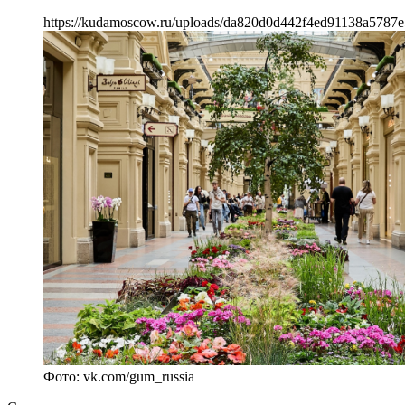
https://kudamoscow.ru/uploads/da820d0d442f4ed91138a5787
Фото: vk.com/gum_russia