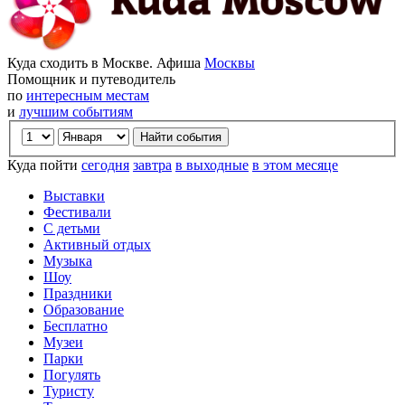
Куда сходить в Москве. Афиша
Москвы
Помощник и путеводитель
по
интересным местам
и
лучшим событиям
Куда пойти
сегодня
завтра
в выходные
в этом месяце
Выставки
Фестивали
С детьми
Активный отдых
Музыка
Шоу
Праздники
Образование
Бесплатно
Музеи
Парки
Погулять
Туристу