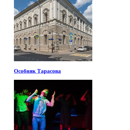
Особняк Тарасова