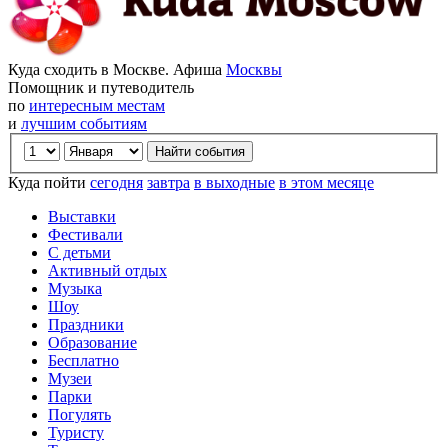
Куда сходить в Москве. Афиша
Москвы
Помощник и путеводитель
по
интересным местам
и
лучшим событиям
Куда пойти
сегодня
завтра
в выходные
в этом месяце
Выставки
Фестивали
С детьми
Активный отдых
Музыка
Шоу
Праздники
Образование
Бесплатно
Музеи
Парки
Погулять
Туристу