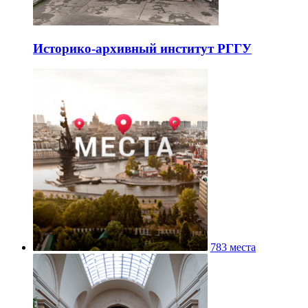
Историко-архивный институт РГГУ
783 места