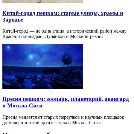
Китай-город пешком: старые улицы, храмы и
Зарядье
Китай-город — не одна улица, а исторический район между
Красной площадью, Лубянкой и Москвой-рекой.
Пресня пешком: зоопарк, планетарий, авангард
и Москва-Сити
Пресня меняется от старых переулков и научных площадок
до модернистской архитектуры и Москва-Сити.