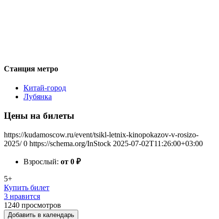
Станция метро
Китай-город
Лубянка
Цены на билеты
https://kudamoscow.ru/event/tsikl-letnix-kinopokazov-v-rosizo-
2025/
0
https://schema.org/InStock
2025-07-02T11:26:00+03:00
Взрослый:
от 0
₽
5+
Купить билет
3 нравится
1240
просмотров
Добавить в календарь