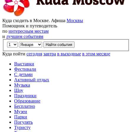
Куда сходить в Москве. Афиша
Москвы
Помощник и путеводитель
по
интересным местам
и
лучшим событиям
Куда пойти
сегодня
завтра
в выходные
в этом месяце
Выставки
Фестивали
С детьми
Активный отдых
Музыка
Шоу
Праздники
Образование
Бесплатно
Музеи
Парки
Погулять
Туристу