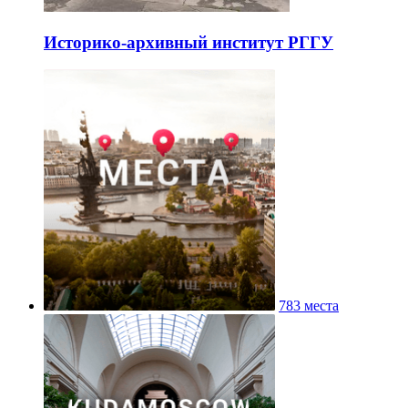
Историко-архивный институт РГГУ
783 места