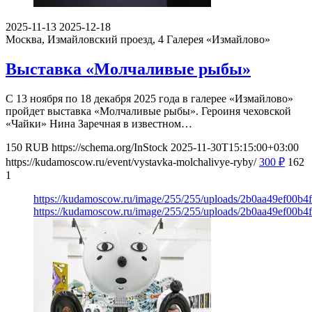
2025-11-13
2025-12-18
Москва, Измайловский проезд, 4
Галерея «Измайлово»
Выставка «Молчаливые рыбы»
С 13 ноября по 18 декабря 2025 года в галерее «Измайлово»
пройдет выставка «Молчаливые рыбы». Героиня чеховской
«Чайки» Нина Заречная в известном…
150
RUB
https://schema.org/InStock
2025-11-30T15:15:00+03:00
https://kudamoscow.ru/event/vystavka-molchalivye-ryby/
300
₽
162
1
https://kudamoscow.ru/image/255/255/uploads/2b0aa49ef00b4
https://kudamoscow.ru/image/255/255/uploads/2b0aa49ef00b4