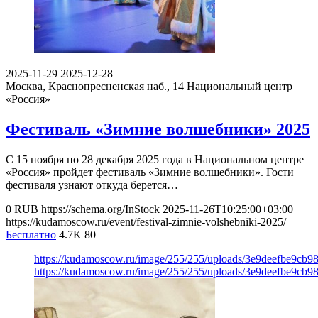
2025-11-29
2025-12-28
Москва, Краснопресненская наб., 14
Национальный центр
«Россия»
Фестиваль «Зимние волшебники» 2025
С 15 ноября по 28 декабря 2025 года в Национальном центре
«Россия» пройдет фестиваль «Зимние волшебники». Гости
фестиваля узнают откуда берется…
0
RUB
https://schema.org/InStock
2025-11-26T10:25:00+03:00
https://kudamoscow.ru/event/festival-zimnie-volshebniki-2025/
Бесплатно
4.7K
80
https://kudamoscow.ru/image/255/255/uploads/3e9deefbe9cb
https://kudamoscow.ru/image/255/255/uploads/3e9deefbe9cb