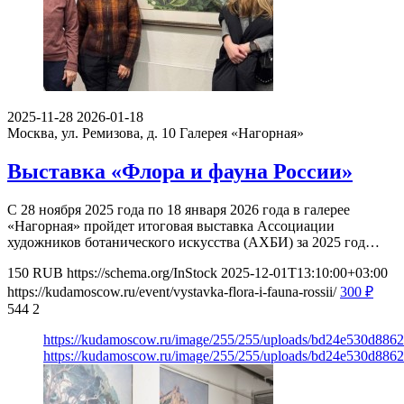
2025-11-28
2026-01-18
Москва, ул. Ремизова, д. 10
Галерея «Нагорная»
Выставка «Флора и фауна России»
С 28 ноября 2025 года по 18 января 2026 года в галерее
«Нагорная» пройдет итоговая выставка Ассоциации
художников ботанического искусства (АХБИ) за 2025 год…
150
RUB
https://schema.org/InStock
2025-12-01T13:10:00+03:00
https://kudamoscow.ru/event/vystavka-flora-i-fauna-rossii/
300
₽
544
2
https://kudamoscow.ru/image/255/255/uploads/bd24e530d886
https://kudamoscow.ru/image/255/255/uploads/bd24e530d886