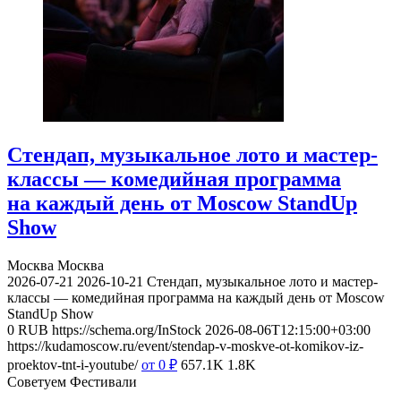
Стендап, музыкальное лото и мастер-
классы — комедийная программа
на каждый день от Moscow StandUp
Show
Москва
Москва
2026-07-21
2026-10-21
Стендап, музыкальное лото и мастер-
классы — комедийная программа на каждый день от Moscow
StandUp Show
0
RUB
https://schema.org/InStock
2026-08-06T12:15:00+03:00
https://kudamoscow.ru/event/stendap-v-moskve-ot-komikov-iz-
proektov-tnt-i-youtube/
от 0
₽
657.1K
1.8K
Советуем Фестивали