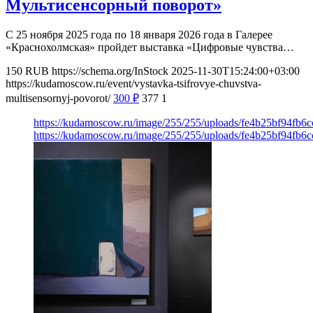
Мультисенсорный поворот»
С 25 ноября 2025 года по 18 января 2026 года в Галерее
«Краснохолмская» пройдет выставка «Цифровые чувства…
150
RUB
https://schema.org/InStock
2025-11-30T15:24:00+03:00
https://kudamoscow.ru/event/vystavka-tsifrovye-chuvstva-
multisensornyj-povorot/
300
₽
377
1
https://kudamoscow.ru/image/255/255/uploads/fe4b25bf94fb
https://kudamoscow.ru/image/255/255/uploads/fe4b25bf94fb