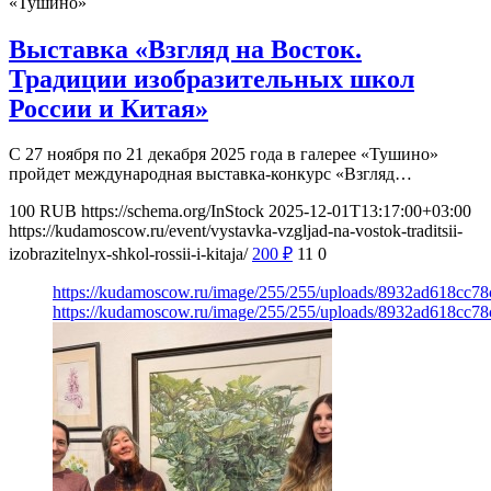
«Тушино»
Выставка «Взгляд на Восток.
Традиции изобразительных школ
России и Китая»
С 27 ноября по 21 декабря 2025 года в галерее «Тушино»
пройдет международная выставка-конкурс «Взгляд…
100
RUB
https://schema.org/InStock
2025-12-01T13:17:00+03:00
https://kudamoscow.ru/event/vystavka-vzgljad-na-vostok-traditsii-
izobrazitelnyx-shkol-rossii-i-kitaja/
200
₽
11
0
https://kudamoscow.ru/image/255/255/uploads/8932ad618cc7
https://kudamoscow.ru/image/255/255/uploads/8932ad618cc7