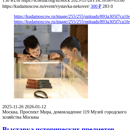
150
RUB
https://schema.org/InStock
2025-11-28T14:59:00+03:00
https://kudamoscow.ru/event/vystavka-nekover/
300
₽
283
0
https://kudamoscow.ru/image/255/255/uploads/893a305f7ca1f
https://kudamoscow.ru/image/255/255/uploads/893a305f7ca1f
2025-11-26
2026-01-12
Москва, Проспект Мира, домовладение 119
Музей городского
хозяйства Москвы
Выставка исторических предметов