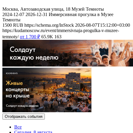
Москва, Автозаводская улица, 18
Музей Темноты
2024-12-07
2026-12-31
Иммерсивная прогулка в Музее
Темноты
1500
RUB
https://schema.org/InStock
2026-08-07T15:12:00+03:00
https://kudamoscow.ru/event/immersivnaja-progulka-v-muzee-
temnoty/
от 1 700
₽
65.9K
163
Отображать события
Все
Сегодня, 8 августа