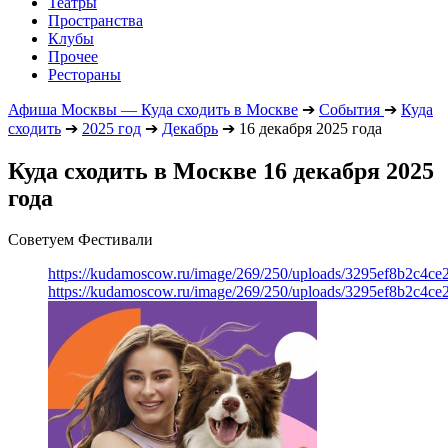
Театры
Пространства
Клубы
Прочее
Рестораны
Афиша Москвы — Куда сходить в Москве
➔
События
➔
Куда
сходить
➔
2025 год
➔
Декабрь
➔
16 декабря 2025 года
Куда сходить в Москве 16 декабря 2025
года
Советуем Фестивали
https://kudamoscow.ru/image/269/250/uploads/3295ef8b2c4ce
https://kudamoscow.ru/image/269/250/uploads/3295ef8b2c4ce