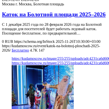
Москва
г. Москва, Болотная площадь
Каток на Болотной площади 2025–2026
С 1 декабря 2025 года по 28 февраля 2026 года на Болотной
площади для посетителей будет работать ледовый каток.
Посещение бесплатное, по предварительной…
0
RUB
https://schema.org/InStock
2025-11-26T10:30:00+03:00
https://kudamoscow.ru/event/katok-na-bolotnoj-ploschadi-2025-
2026/
Бесплатно
4.7K
147
https://kudamoscow.ru/image/255/255/uploads/adc4231ca6d6
https://kudamoscow.ru/image/255/255/uploads/adc4231ca6d6