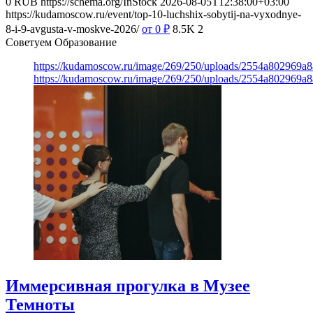
0
RUB
https://schema.org/InStock
2026-08-05T12:38:00+03:00
https://kudamoscow.ru/event/top-10-luchshix-sobytij-na-vyxodnye-
8-i-9-avgusta-v-moskve-2026/
от 0
₽
8.5K
2
Советуем Образование
https://kudamoscow.ru/image/269/250/uploads/2554a802969
https://kudamoscow.ru/image/269/250/uploads/2554a802969
Иммерсивная прогулка в Музее
Темноты