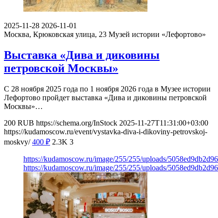
2025-11-28
2026-11-01
Москва, Крюковская улица, 23
Музей истории «Лефортово»
Выставка «Дива и диковины
петровской Москвы»
С 28 ноября 2025 года по 1 ноября 2026 года в Музее истории
Лефортово пройдет выставка «Дива и диковины петровской
Москвы»…
200
RUB
https://schema.org/InStock
2025-11-27T11:31:00+03:00
https://kudamoscow.ru/event/vystavka-diva-i-dikoviny-petrovskoj-
moskvy/
400
₽
2.3K
3
https://kudamoscow.ru/image/255/255/uploads/5058ed9db2d9
https://kudamoscow.ru/image/255/255/uploads/5058ed9db2d9