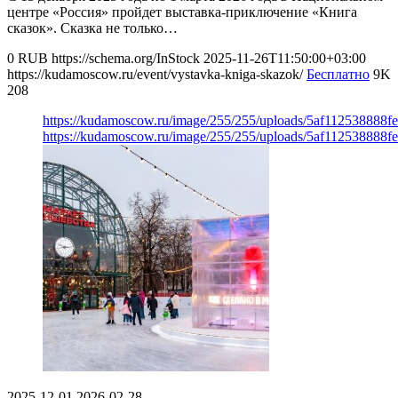
центре «Россия» пройдет выставка-приключение «Книга
сказок». Сказка не только…
0
RUB
https://schema.org/InStock
2025-11-26T11:50:00+03:00
https://kudamoscow.ru/event/vystavka-kniga-skazok/
Бесплатно
9K
208
https://kudamoscow.ru/image/255/255/uploads/5af112538888
https://kudamoscow.ru/image/255/255/uploads/5af112538888
2025-12-01
2026-02-28