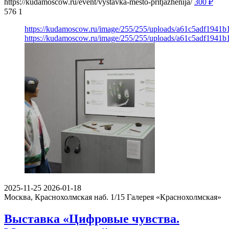
https://kudamoscow.ru/event/vystavka-mesto-pritjazhenija/
300
₽
576
1
https://kudamoscow.ru/image/255/255/uploads/a61c5adf1941
https://kudamoscow.ru/image/255/255/uploads/a61c5adf1941
2025-11-25
2026-01-18
Москва, Краснохолмская наб. 1/15
Галерея «Краснохолмская»
Выставка «Цифровые чувства.