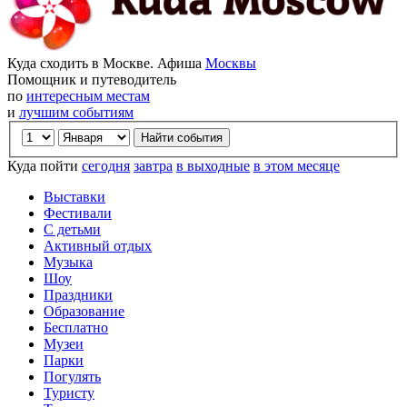
Куда сходить в Москве. Афиша
Москвы
Помощник и путеводитель
по
интересным местам
и
лучшим событиям
Куда пойти
сегодня
завтра
в выходные
в этом месяце
Выставки
Фестивали
С детьми
Активный отдых
Музыка
Шоу
Праздники
Образование
Бесплатно
Музеи
Парки
Погулять
Туристу