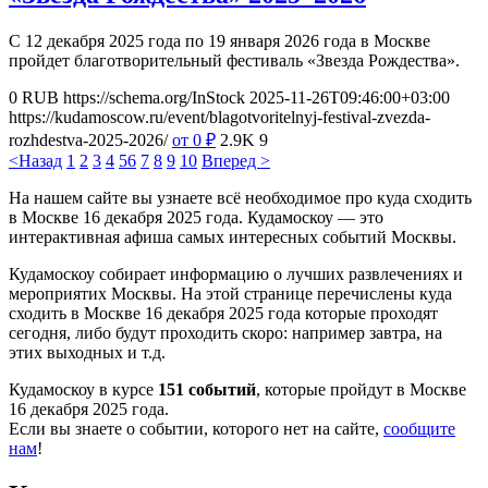
С 12 декабря 2025 года по 19 января 2026 года в Москве
пройдет благотворительный фестиваль «Звезда Рождества».
0
RUB
https://schema.org/InStock
2025-11-26T09:46:00+03:00
https://kudamoscow.ru/event/blagotvoritelnyj-festival-zvezda-
rozhdestva-2025-2026/
от 0
₽
2.9K
9
<Назад
1
2
3
4
5
6
7
8
9
10
Вперед >
На нашем сайте вы узнаете всё необходимое про куда сходить
в Москве 16 декабря 2025 года. Кудамоскоу — это
интерактивная афиша самых интересных событий Москвы.
Кудамоскоу собирает информацию о лучших развлечениях и
мероприятих Москвы. На этой странице перечислены куда
сходить в Москве 16 декабря 2025 года которые проходят
сегодня, либо будут проходить скоро: например завтра, на
этих выходных и т.д.
Кудамоскоу в курсе
151 событий
, которые пройдут в Москве
16 декабря 2025 года.
Если вы знаете о событии, которого нет на сайте,
сообщите
нам
!