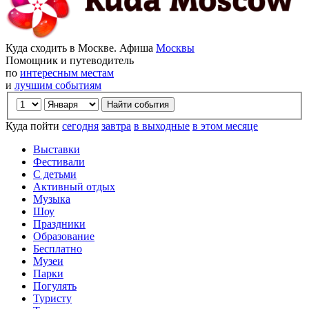
Куда сходить в Москве. Афиша
Москвы
Помощник и путеводитель
по
интересным местам
и
лучшим событиям
Куда пойти
сегодня
завтра
в выходные
в этом месяце
Выставки
Фестивали
С детьми
Активный отдых
Музыка
Шоу
Праздники
Образование
Бесплатно
Музеи
Парки
Погулять
Туристу