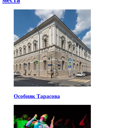
Особняк Тарасова