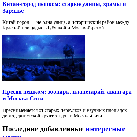
Китай-город пешком: старые улицы, храмы и
Зарядье
Китай-город — не одна улица, а исторический район между
Красной площадью, Лубянкой и Москвой-рекой.
Пресня пешком: зоопарк, планетарий, авангард
и Москва-Сити
Пресня меняется от старых переулков и научных площадок
до модернистской архитектуры и Москва-Сити.
Последние добавленные
интересные
места