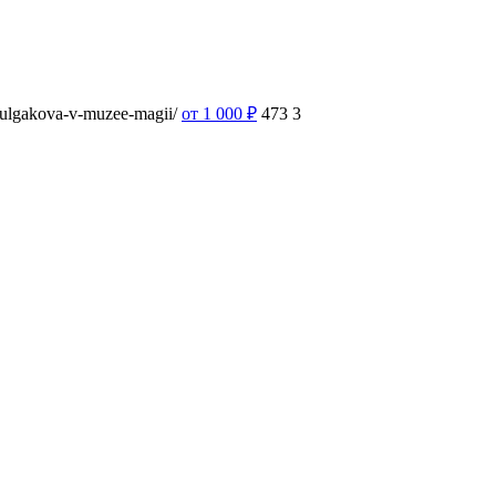
-bulgakova-v-muzee-magii/
от 1 000
₽
473
3