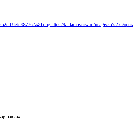
b252dd3fefd987767a40.png
https://kudamoscow.ru/image/255/255/up
Варшавка»