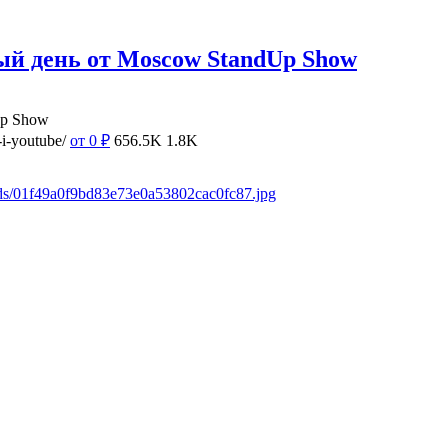
ый день от Moscow StandUp Show
Up Show
i-youtube/
от 0
₽
656.5K
1.8K
ads/01f49a0f9bd83e73e0a53802cac0fc87.jpg