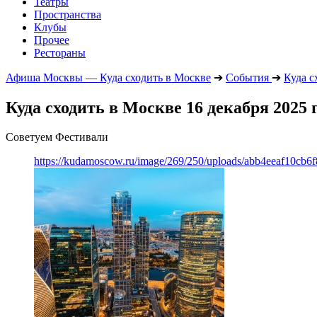
Театры
Пространства
Клубы
Прочее
Рестораны
Афиша Москвы — Куда сходить в Москве
➔
События
➔
Куда с
Куда сходить в Москве 16 декабря 2025 
Советуем Фестивали
https://kudamoscow.ru/image/269/250/uploads/abb4eeaf10cb