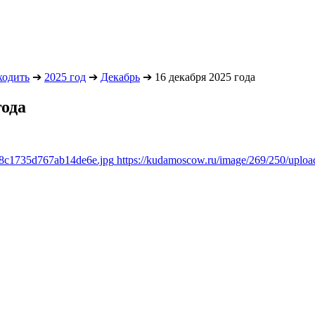
ходить
➔
2025 год
➔
Декабрь
➔
16 декабря 2025 года
года
6f8c1735d767ab14de6e.jpg
https://kudamoscow.ru/image/269/250/uplo