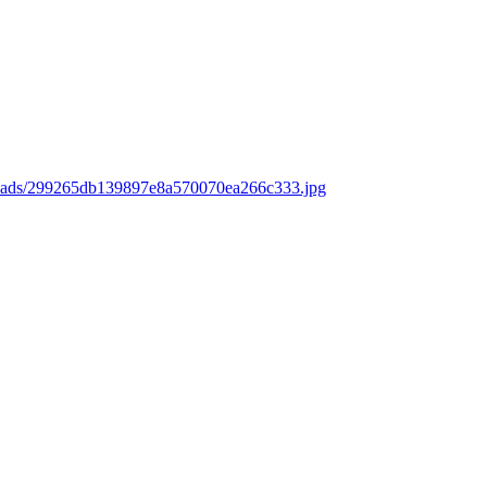
loads/299265db139897e8a570070ea266c333.jpg