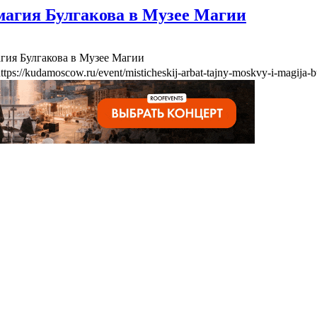
агия Булгакова в Музее Магии
гия Булгакова в Музее Магии
ttps://kudamoscow.ru/event/misticheskij-arbat-tajny-moskvy-i-magija