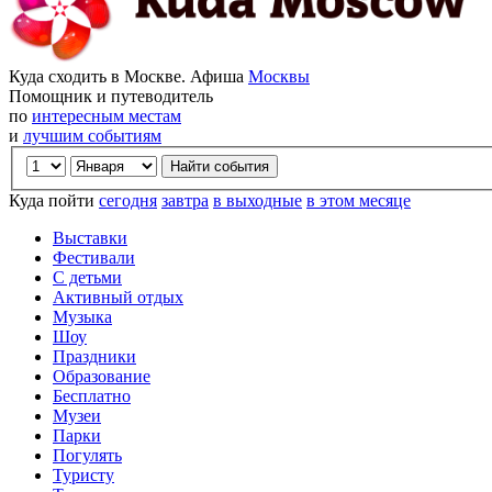
Куда сходить в Москве. Афиша
Москвы
Помощник и путеводитель
по
интересным местам
и
лучшим событиям
Куда пойти
сегодня
завтра
в выходные
в этом месяце
Выставки
Фестивали
С детьми
Активный отдых
Музыка
Шоу
Праздники
Образование
Бесплатно
Музеи
Парки
Погулять
Туристу