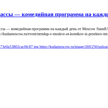
лассы — комедийная программа на кажд
ассы — комедийная программа на каждый день от Moscow Stand
s://kudamoscow.ru/event/stendap-v-moskve-ot-komikov-iz-proektov-tnt-
e73e0a53802cac0fc87.jpg
https://kudamoscow.ru/image/269/250/uplo