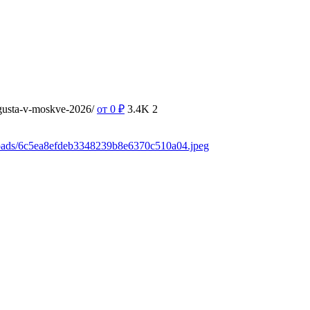
vgusta-v-moskve-2026/
от 0
₽
3.4K
2
loads/6c5ea8efdeb3348239b8e6370c510a04.jpeg