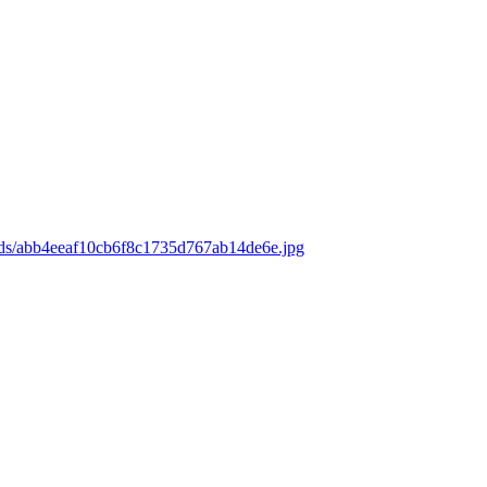
ads/abb4eeaf10cb6f8c1735d767ab14de6e.jpg