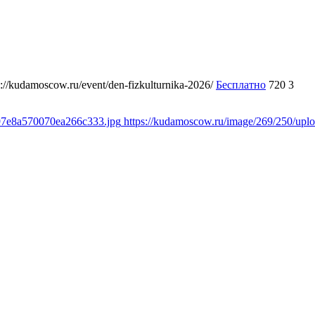
s://kudamoscow.ru/event/den-fizkulturnika-2026/
Бесплатно
720
3
897e8a570070ea266c333.jpg
https://kudamoscow.ru/image/269/250/up