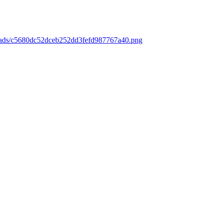
loads/c5680dc52dceb252dd3fefd987767a40.png