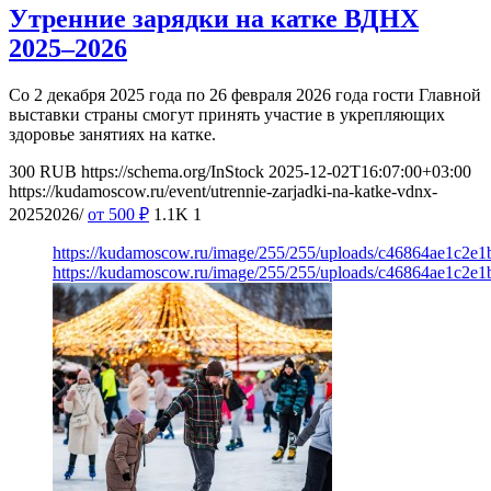
Утренние зарядки на катке ВДНХ
2025–2026
Со 2 декабря 2025 года по 26 февраля 2026 года гости Главной
выставки страны смогут принять участие в укрепляющих
здоровье занятиях на катке.
300
RUB
https://schema.org/InStock
2025-12-02T16:07:00+03:00
https://kudamoscow.ru/event/utrennie-zarjadki-na-katke-vdnx-
20252026/
от 500
₽
1.1K
1
https://kudamoscow.ru/image/255/255/uploads/c46864ae1c2e
https://kudamoscow.ru/image/255/255/uploads/c46864ae1c2e