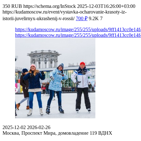
350
RUB
https://schema.org/InStock
2025-12-03T16:26:00+03:00
https://kudamoscow.ru/event/vystavka-ocharovanie-krasoty-iz-
istorii-juvelirnyx-ukrashenij-v-rossii/
700
₽
9.2K
7
https://kudamoscow.ru/image/255/255/uploads/9ff1413cc0e1
https://kudamoscow.ru/image/255/255/uploads/9ff1413cc0e1
2025-12-02
2026-02-26
Москва, Проспект Мира, домовладение 119
ВДНХ