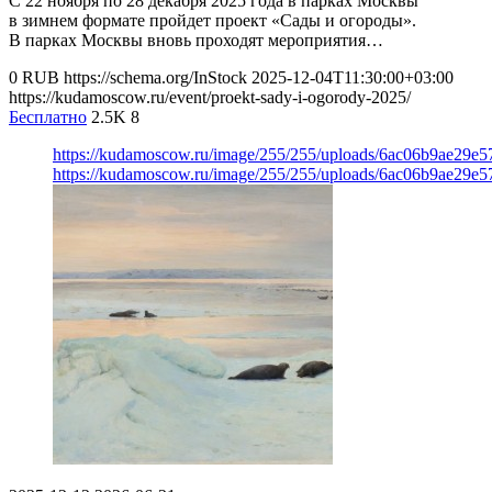
С 22 ноября по 28 декабря 2025 года в парках Москвы
в зимнем формате пройдет проект «Сады и огороды».
В парках Москвы вновь проходят мероприятия…
0
RUB
https://schema.org/InStock
2025-12-04T11:30:00+03:00
https://kudamoscow.ru/event/proekt-sady-i-ogorody-2025/
Бесплатно
2.5K
8
https://kudamoscow.ru/image/255/255/uploads/6ac06b9ae29e
https://kudamoscow.ru/image/255/255/uploads/6ac06b9ae29e