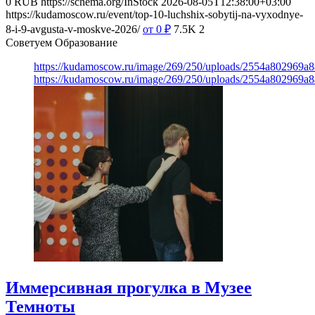
0
RUB
https://schema.org/InStock
2026-08-05T12:38:00+03:00
https://kudamoscow.ru/event/top-10-luchshix-sobytij-na-vyxodnye-
8-i-9-avgusta-v-moskve-2026/
от 0
₽
7.5K
2
Советуем Образование
https://kudamoscow.ru/image/269/250/uploads/2554a802969
https://kudamoscow.ru/image/269/250/uploads/2554a802969
Иммерсивная прогулка в Музее
Темноты