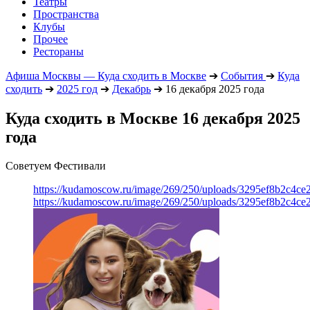
Театры
Пространства
Клубы
Прочее
Рестораны
Афиша Москвы — Куда сходить в Москве
➔
События
➔
Куда
сходить
➔
2025 год
➔
Декабрь
➔
16 декабря 2025 года
Куда сходить в Москве 16 декабря 2025
года
Советуем Фестивали
https://kudamoscow.ru/image/269/250/uploads/3295ef8b2c4ce
https://kudamoscow.ru/image/269/250/uploads/3295ef8b2c4ce