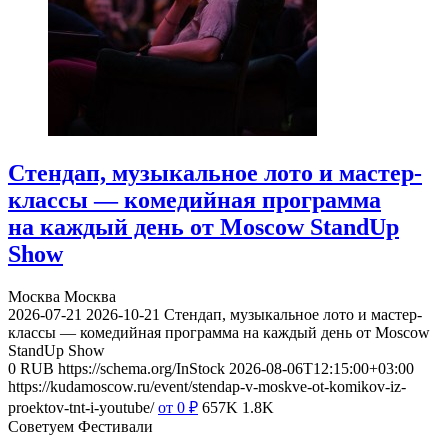
Стендап, музыкальное лото и мастер-
классы — комедийная программа
на каждый день от Moscow StandUp
Show
Москва
Москва
2026-07-21
2026-10-21
Стендап, музыкальное лото и мастер-
классы — комедийная программа на каждый день от Moscow
StandUp Show
0
RUB
https://schema.org/InStock
2026-08-06T12:15:00+03:00
https://kudamoscow.ru/event/stendap-v-moskve-ot-komikov-iz-
proektov-tnt-i-youtube/
от 0
₽
657K
1.8K
Советуем Фестивали