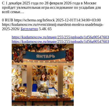
С 1 декабря 2025 года по 28 февраля 2026 года в Москве
пройдет увлекательная игра-исследование по усадьбам для
всей семьи…
0
RUB
https://schema.org/InStock
2025-12-01T14:34:00+03:00
https://kudamoscow.ru/event/zimnij-marshrut-moskva-usadebnaja-
2025-2026/
Бесплатно
5.4K
65
https://kudamoscow.ru/image/255/255/uploads/1d56a9054760
https://kudamoscow.ru/image/255/255/uploads/1d56a9054760