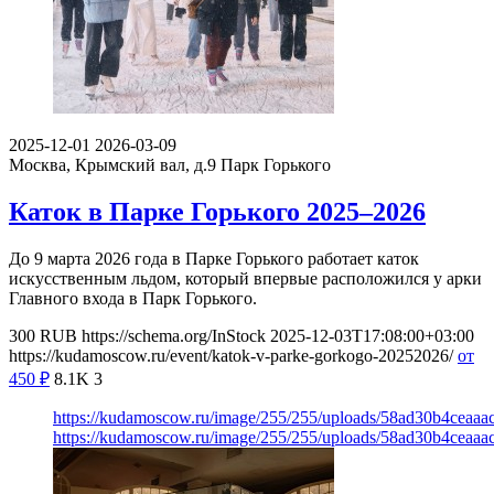
2025-12-01
2026-03-09
Москва, Крымский вал, д.9
Парк Горького
Каток в Парке Горького 2025–2026
До 9 марта 2026 года в Парке Горького работает каток
искусственным льдом, который впервые расположился у арки
Главного входа в Парк Горького.
300
RUB
https://schema.org/InStock
2025-12-03T17:08:00+03:00
https://kudamoscow.ru/event/katok-v-parke-gorkogo-20252026/
от
450
₽
8.1K
3
https://kudamoscow.ru/image/255/255/uploads/58ad30b4ceaa
https://kudamoscow.ru/image/255/255/uploads/58ad30b4ceaa