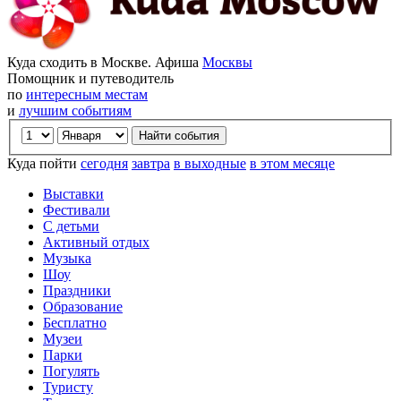
Куда сходить в Москве. Афиша
Москвы
Помощник и путеводитель
по
интересным местам
и
лучшим событиям
Куда пойти
сегодня
завтра
в выходные
в этом месяце
Выставки
Фестивали
С детьми
Активный отдых
Музыка
Шоу
Праздники
Образование
Бесплатно
Музеи
Парки
Погулять
Туристу