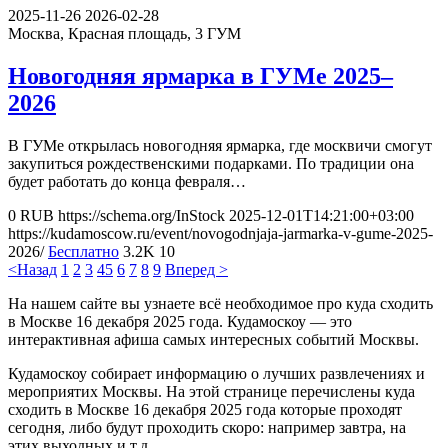
2025-11-26
2026-02-28
Москва, Красная площадь, 3
ГУМ
Новогодняя ярмарка в ГУМе 2025–
2026
В ГУМе открылась новогодняя ярмарка, где москвичи смогут
закупиться рождественскими подарками. По традиции она
будет работать до конца февраля…
0
RUB
https://schema.org/InStock
2025-12-01T14:21:00+03:00
https://kudamoscow.ru/event/novogodnjaja-jarmarka-v-gume-2025-
2026/
Бесплатно
3.2K
10
<Назад
1
2
3
4
5
6
7
8
9
Вперед >
На нашем сайте вы узнаете всё необходимое про куда сходить
в Москве 16 декабря 2025 года. Кудамоскоу — это
интерактивная афиша самых интересных событий Москвы.
Кудамоскоу собирает информацию о лучших развлечениях и
мероприятих Москвы. На этой странице перечислены куда
сходить в Москве 16 декабря 2025 года которые проходят
сегодня, либо будут проходить скоро: например завтра, на
этих выходных и т.д.