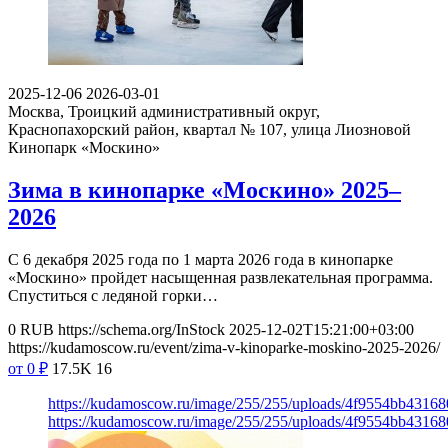
2025-12-06
2026-03-01
Москва, Троицкий административный округ,
Краснопахорский район, квартал № 107, улица Лиозновой
Кинопарк «Москино»
Зима в кинопарке «Москино» 2025–
2026
С 6 декабря 2025 года по 1 марта 2026 года в кинопарке
«Москино» пройдет насыщенная развлекательная программа.
Спуститься с ледяной горки…
0
RUB
https://schema.org/InStock
2025-12-02T15:21:00+03:00
https://kudamoscow.ru/event/zima-v-kinoparke-moskino-2025-2026/
от 0
₽
17.5K
16
https://kudamoscow.ru/image/255/255/uploads/4f9554bb43168
https://kudamoscow.ru/image/255/255/uploads/4f9554bb43168