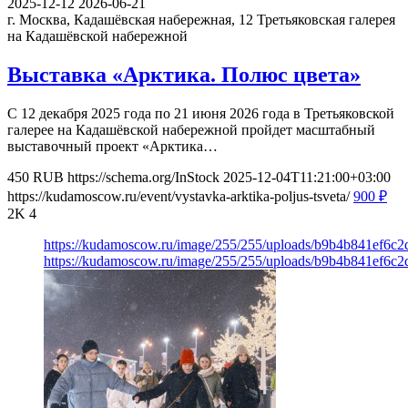
2025-12-12
2026-06-21
г. Москва, Кадашёвская набережная, 12
Третьяковская галерея
на Кадашёвской набережной
Выставка «Арктика. Полюс цвета»
С 12 декабря 2025 года по 21 июня 2026 года в Третьяковской
галерее на Кадашёвской набережной пройдет масштабный
выставочный проект «Арктика…
450
RUB
https://schema.org/InStock
2025-12-04T11:21:00+03:00
https://kudamoscow.ru/event/vystavka-arktika-poljus-tsveta/
900
₽
2K
4
https://kudamoscow.ru/image/255/255/uploads/b9b4b841ef6c
https://kudamoscow.ru/image/255/255/uploads/b9b4b841ef6c