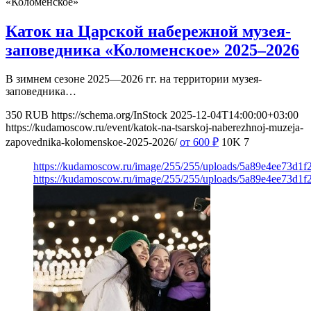
«Коломенское»
Каток на Царской набережной музея-
заповедника «Коломенское» 2025–2026
В зимнем сезоне 2025—2026 гг. на территории музея-
заповедника…
350
RUB
https://schema.org/InStock
2025-12-04T14:00:00+03:00
https://kudamoscow.ru/event/katok-na-tsarskoj-naberezhnoj-muzeja-
zapovednika-kolomenskoe-2025-2026/
от 600
₽
10K
7
https://kudamoscow.ru/image/255/255/uploads/5a89e4ee73d1f
https://kudamoscow.ru/image/255/255/uploads/5a89e4ee73d1f