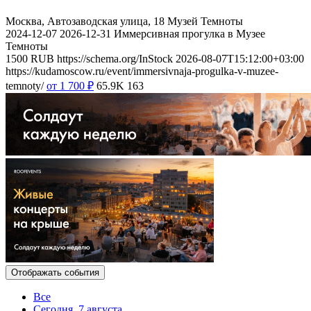
Москва, Автозаводская улица, 18
Музей Темноты
2024-12-07
2026-12-31
Иммерсивная прогулка в Музее
Темноты
1500
RUB
https://schema.org/InStock
2026-08-07T15:12:00+03:00
https://kudamoscow.ru/event/immersivnaja-progulka-v-muzee-
temnoty/
от 1 700
₽
65.9K
163
Отображать события
Все
Сегодня, 7 августа