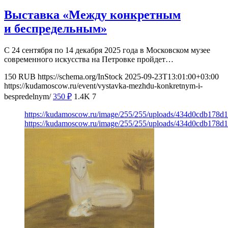
Выставка «Между конкретным
и беспредельным»
С 24 сентября по 14 декабря 2025 года в Московском музее
современного искусства на Петровке пройдет…
150
RUB
https://schema.org/InStock
2025-09-23T13:01:00+03:00
https://kudamoscow.ru/event/vystavka-mezhdu-konkretnym-i-
bespredelnym/
350
₽
1.4K
7
https://kudamoscow.ru/image/255/255/uploads/434d0cdb178
https://kudamoscow.ru/image/255/255/uploads/434d0cdb178