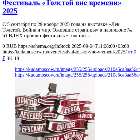
Фестиваль «Толстой вне времени»
2025
С 5 сентября по 29 ноября 2025 года на выставке «Лев
Толстой. Война и мир. Ожившие страницы» в павильоне №
61 ВДНХ пройдет фестиваль «Толстой…
0
RUB
https://schema.org/InStock
2025-09-04T11:08:00+03:00
https://kudamoscow.ru/event/festival-tolstoj-vne-vremeni-2025/
от 0
₽
3K
18
https://kudamoscow.ru/image/255/255/uploads/210e5ca3aa56
https://kudamoscow.ru/image/255/255/uploads/210e5ca3aa56