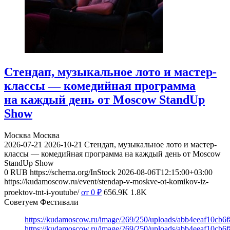
Стендап, музыкальное лото и мастер-
классы — комедийная программа
на каждый день от Moscow StandUp
Show
Москва
Москва
2026-07-21
2026-10-21
Стендап, музыкальное лото и мастер-
классы — комедийная программа на каждый день от Moscow
StandUp Show
0
RUB
https://schema.org/InStock
2026-08-06T12:15:00+03:00
https://kudamoscow.ru/event/stendap-v-moskve-ot-komikov-iz-
proektov-tnt-i-youtube/
от 0
₽
656.9K
1.8K
Советуем Фестивали
https://kudamoscow.ru/image/269/250/uploads/abb4eeaf10cb
https://kudamoscow.ru/image/269/250/uploads/abb4eeaf10cb