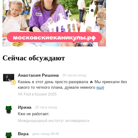
Сейчас обсуждают
Анастасия Ришина
20 часов назад
Казань в этот день просто разорвала 🔥 Мы приехали без
какого то четкого плана, думали немного
ещё
VK Fest в Казани 2025
Ирина
22 часа назад
Кже не работает.
Международный институт антиквариата
Вера
день назад 08:48