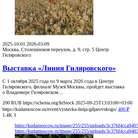
2025-10-01
2026-03-09
Москва, Столешников переулок, д. 9, стр. 5
Центр
Гиляровского
Выставка «Линия Гиляровского»
С 1 октября 2025 года по 9 марта 2026 года в Центре
Гиляровского, филиале Музея Москвы, пройдет выставка
о Владимире Гиляровском…
200
RUB
https://schema.org/InStock
2025-09-25T13:03:00+03:00
https://kudamoscow.ru/event/vystavka-linija-giljarovskogo/
400
₽
1.4K
3
https://kudamoscow.ru/image/255/255/uploads/3c376f4cca94
https://kudamoscow.ru/image/255/255/uploads/3c376f4cca94