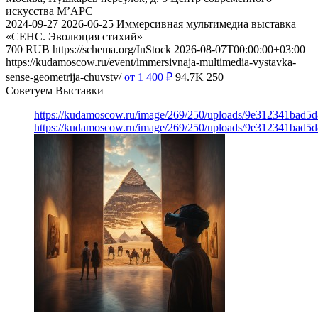
искусства М’АРС
2024-09-27
2026-06-25
Иммерсивная мультимедиа выставка
«СЕНС. Эволюция стихий»
700
RUB
https://schema.org/InStock
2026-08-07T00:00:00+03:00
https://kudamoscow.ru/event/immersivnaja-multimedia-vystavka-
sense-geometrija-chuvstv/
от 1 400
₽
94.7K
250
Советуем Выставки
https://kudamoscow.ru/image/269/250/uploads/9e312341bad5
https://kudamoscow.ru/image/269/250/uploads/9e312341bad5