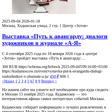
2025-09-04
2026-01-18
Москва, Ходынская улица, 2 стр. 1
Центр «Зотов»
Выставка «Путь к авангарду: диалоги
художников в журнале «А-Я»
С 4 сентября 2025 года по 18 января 2026 года в центре
«Зотов» пройдет выставка «Путь к авангарду:…
300
RUB
https://schema.org/InStock
2025-09-04T09:16:00+03:00
https://kudamoscow.ru/event/vystavka-put-k-avangardu-dialogi-
xudozhnikov-v-zhurnale-a-ja/
450
₽
806
1
<Назад
1
2
3
4
5
6
7
8
9
Вперед >
На нашем сайте вы узнаете всё необходимое про куда сходить
в Москве 15 ноября 2025 года. Кудамоскоу — это
интерактивная афиша самых интересных событий Москвы.
Кудамоскоу собирает информацию о лучших развлечениях и
мероприятих Москвы. На этой странице перечислены куда