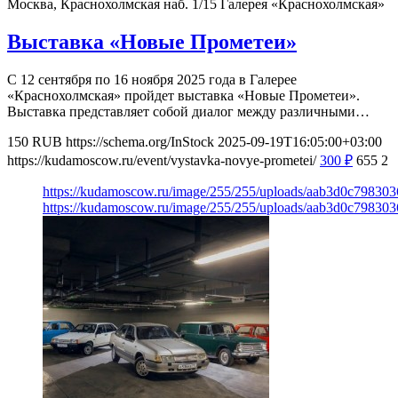
Москва, Краснохолмская наб. 1/15
Галерея «Краснохолмская»
Выставка «Новые Прометеи»
С 12 сентября по 16 ноября 2025 года в Галерее
«Краснохолмская» пройдет выставка «Новые Прометеи».
Выставка представляет собой диалог между различными…
150
RUB
https://schema.org/InStock
2025-09-19T16:05:00+03:00
https://kudamoscow.ru/event/vystavka-novye-prometei/
300
₽
655
2
https://kudamoscow.ru/image/255/255/uploads/aab3d0c798303
https://kudamoscow.ru/image/255/255/uploads/aab3d0c798303