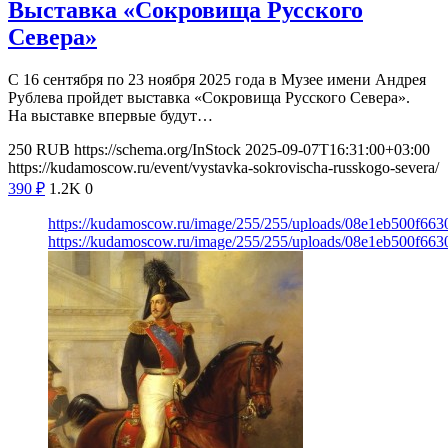
Выставка «Сокровища Русского
Севера»
С 16 сентября по 23 ноября 2025 года в Музее имени Андрея
Рублева пройдет выставка «Сокровища Русского Севера».
На выставке впервые будут…
250
RUB
https://schema.org/InStock
2025-09-07T16:31:00+03:00
https://kudamoscow.ru/event/vystavka-sokrovischa-russkogo-severa/
390
₽
1.2K
0
https://kudamoscow.ru/image/255/255/uploads/08e1eb500f6
https://kudamoscow.ru/image/255/255/uploads/08e1eb500f6