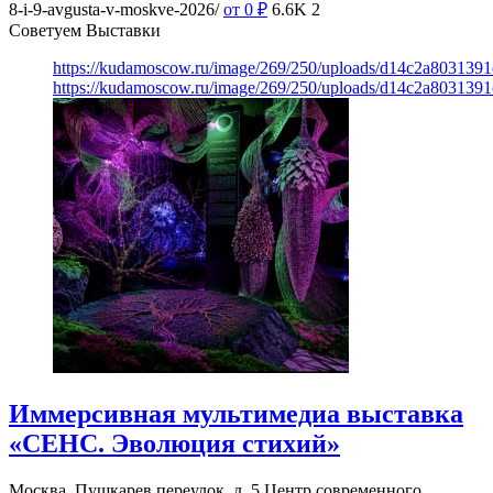
8-i-9-avgusta-v-moskve-2026/
от 0
₽
6.6K
2
Советуем Выставки
https://kudamoscow.ru/image/269/250/uploads/d14c2a803139
https://kudamoscow.ru/image/269/250/uploads/d14c2a803139
Иммерсивная мультимедиа выставка
«СЕНС. Эволюция стихий»
Москва, Пушкарев переулок, д. 5
Центр современного