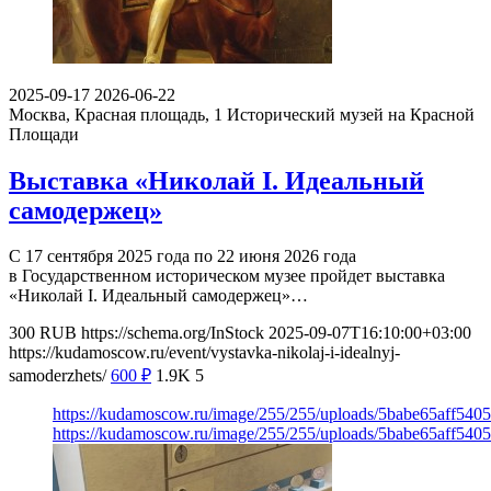
2025-09-17
2026-06-22
Москва, Красная площадь, 1
Исторический музей на Красной
Площади
Выставка «Николай I. Идеальный
самодержец»
С 17 сентября 2025 года по 22 июня 2026 года
в Государственном историческом музее пройдет выставка
«Николай I. Идеальный самодержец»…
300
RUB
https://schema.org/InStock
2025-09-07T16:10:00+03:00
https://kudamoscow.ru/event/vystavka-nikolaj-i-idealnyj-
samoderzhets/
600
₽
1.9K
5
https://kudamoscow.ru/image/255/255/uploads/5babe65aff54
https://kudamoscow.ru/image/255/255/uploads/5babe65aff54