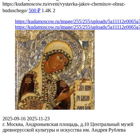
https://kudamoscow.ru/event/vystavka-jakov-chernixov-obraz-
buduschego/
500
₽
1.4K
2
https://kudamoscow.ru/image/255/255/uploads/5a11112e0065a
https://kudamoscow.ru/image/255/255/uploads/5a11112e0065a
2025-09-16
2025-11-23
г. Москва, Андроньевская площадь, д.10
Центральный музей
древнерусской культуры и искусства им. Андрея Рублева