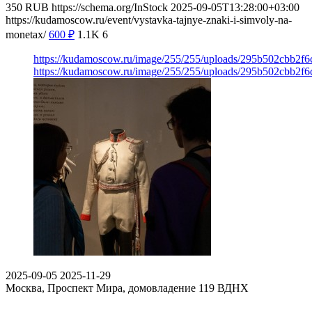
350
RUB
https://schema.org/InStock
2025-09-05T13:28:00+03:00
https://kudamoscow.ru/event/vystavka-tajnye-znaki-i-simvoly-na-
monetax/
600
₽
1.1K
6
https://kudamoscow.ru/image/255/255/uploads/295b502cbb2f
https://kudamoscow.ru/image/255/255/uploads/295b502cbb2f
2025-09-05
2025-11-29
Москва, Проспект Мира, домовладение 119
ВДНХ