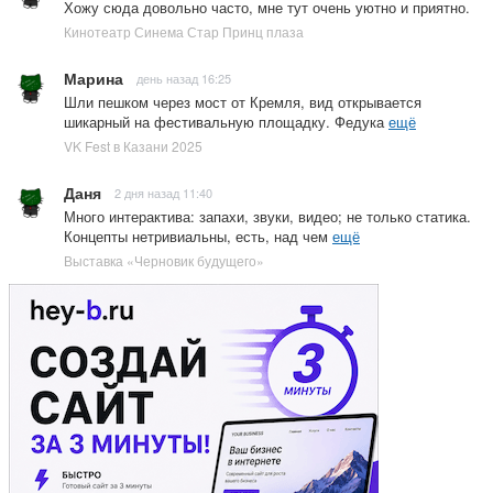
Хожу сюда довольно часто, мне тут очень уютно и приятно.
Кинотеатр Синема Стар Принц плаза
Марина
день назад 16:25
Шли пешком через мост от Кремля, вид открывается
шикарный на фестивальную площадку. Федука
ещё
VK Fest в Казани 2025
Даня
2 дня назад 11:40
Много интерактива: запахи, звуки, видео; не только статика.
Концепты нетривиальны, есть, над чем
ещё
Выставка «Черновик будущего»