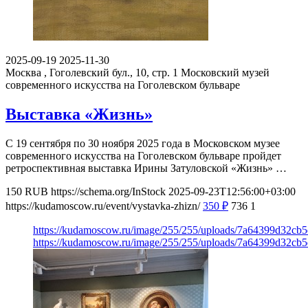
2025-09-19
2025-11-30
Москва , Гоголевский бул., 10, стр. 1
Московский музей
современного искусства на Гоголевском бульваре
Выставка «Жизнь»
С 19 сентября по 30 ноября 2025 года в Московском музее
современного искусства на Гоголевском бульваре пройдет
ретроспективная выставка Ирины Затуловской «Жизнь» …
150
RUB
https://schema.org/InStock
2025-09-23T12:56:00+03:00
https://kudamoscow.ru/event/vystavka-zhizn/
350
₽
736
1
https://kudamoscow.ru/image/255/255/uploads/7a64399d32cb
https://kudamoscow.ru/image/255/255/uploads/7a64399d32cb