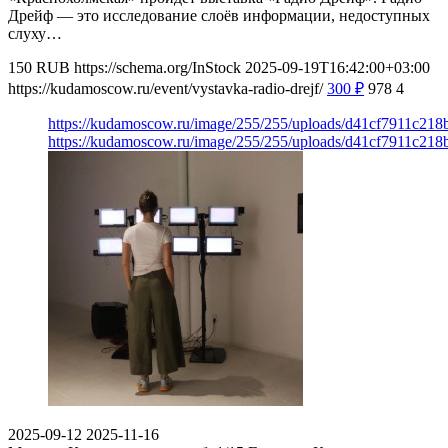
Дрейф — это исследование слоёв информации, недоступных
слуху…
150
RUB
https://schema.org/InStock
2025-09-19T16:42:00+03:00
https://kudamoscow.ru/event/vystavka-radio-drejf/
300
₽
978
4
https://kudamoscow.ru/image/255/255/uploads/d41cf7911c21
https://kudamoscow.ru/image/255/255/uploads/d41cf7911c21
2025-09-12
2025-11-16