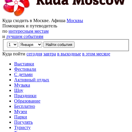
Куда сходить в Москве. Афиша
Москвы
Помощник и путеводитель
по
интересным местам
и
лучшим событиям
Куда пойти
сегодня
завтра
в выходные
в этом месяце
Выставки
Фестивали
С детьми
Активный отдых
Музыка
Шоу
Праздники
Образование
Бесплатно
Музеи
Парки
Погулять
Туристу