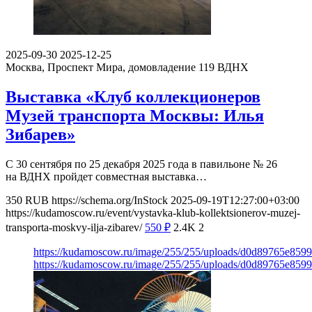
2025-09-30
2025-12-25
Москва, Проспект Мира, домовладение 119
ВДНХ
Выставка «Клуб коллекционеров
Музей транспорта Москвы: Илья
Зибарев»
С 30 сентября по 25 декабря 2025 года в павильоне № 26
на ВДНХ пройдет совместная выставка…
350
RUB
https://schema.org/InStock
2025-09-19T12:27:00+03:00
https://kudamoscow.ru/event/vystavka-klub-kollektsionerov-muzej-
transporta-moskvy-ilja-zibarev/
550
₽
2.4K
2
https://kudamoscow.ru/image/255/255/uploads/d0d89765e859
https://kudamoscow.ru/image/255/255/uploads/d0d89765e859