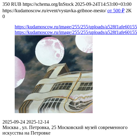
350
RUB
https://schema.org/InStock
2025-09-24T14:53:00+03:00
https://kudamoscow.ru/event/vystavka-gribnoe-mesto/
от 500
₽
2K
0
https://kudamoscow.ru/image/255/255/uploads/a528f1afe601
https://kudamoscow.ru/image/255/255/uploads/a528f1afe601
2025-09-24
2025-12-14
Москва , ул. Петровка, 25
Московский музей современного
искусства на Петровке