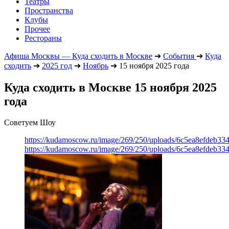
Театры
Пространства
Клубы
Прочее
Рестораны
Афиша Москвы — Куда сходить в Москве
➔
События
➔
Куда
сходить
➔
2025 год
➔
Ноябрь
➔
15 ноября 2025 года
Куда сходить в Москве 15 ноября 2025
года
Советуем Шоу
https://kudamoscow.ru/image/269/250/uploads/6c5ea8efdeb3
https://kudamoscow.ru/image/269/250/uploads/6c5ea8efdeb3