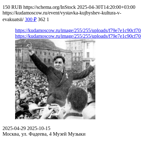
150
RUB
https://schema.org/InStock
2025-04-30T14:20:00+03:00
https://kudamoscow.ru/event/vystavka-kujbyshev-kultura-v-
evakuatsii/
300
₽
362
1
https://kudamoscow.ru/image/255/255/uploads/f79e7e1c90cf
https://kudamoscow.ru/image/255/255/uploads/f79e7e1c90cf
2025-04-29
2025-10-15
Москва, ул. Фадеева, 4
Музей Музыки