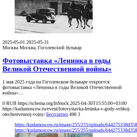
2025-05-01
2025-05-31
Москва
Москва, Гоголевский бульвар
Фотовыставка «Ленинка в годы
Великой Отечественной войны»
1 мая 2025 года на Гоголевском бульваре откроется
фотовыставка «Ленинка в годы Великой Отечественной
войны»…
0
RUB
https://schema.org/InStock
2025-04-30T15:55:00+03:00
https://kudamoscow.ru/event/fotovystavka-leninka-v-gody-velikoj-
otechestvennoj-vojny/
Бесплатно
498
3
https://kudamoscow.ru/image/255/255/uploads/644275338d3
https://kudamoscow.ru/image/255/255/uploads/644275338d3