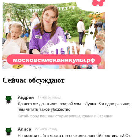
Сейчас обсуждают
Андрей
17 часов назад
До чего же докатился родной язык. Лучше б я сдох раньше,
чем читать такое убожество
Китай-город пешком: старые улицы, храмы и Зарядье
Алиса
22 часа назад
Не смогли найти место где проходит данный фестиваль! От