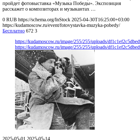
пройдет фотовыставка «Музыка Победы». Экспозиция
расскажет о композиторах и музыкантах …
0
RUB
https://schema.org/InStock
2025-04-30T16:25:00+03:00
https://kudamoscow.ru/event/fotovystavka-muzyka-pobedy/
Бесплатно
672
3
https://kudamoscow.ru/image/255/255/uploads/df1c1ef2c5db
https://kudamoscow.ru/image/255/255/uploads/df1c1ef2c5db
2025-05-01
2025-05-14