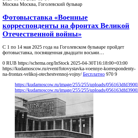
Москва
Москва, Гоголевский бульвар
Фотовыставка «Военные
корреспонденты на фронтах Великой
Отечественной войны»
С 1 по 14 мая 2025 года на Гоголевском бульваре пройдет
фотовыставка, посвященная двадцати восьми…
0
RUB
https://schema.org/InStock
2025-04-30T16:18:00+03:00
https://kudamoscow.ru/event/fotovystavka-voennye-korrespondenty-
na-frontax-velikoj-otechestvennoj-vojny/
Бесплатно
970
9
https://kudamoscow.ru/image/255/255/uploads/056163dfd390
https://kudamoscow.ru/image/255/255/uploads/056163dfd390