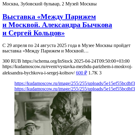
Москва, Зубовский бульвар, 2
Музей Москвы
Выставка «Между Парижем
и Москвой. Александра Бычкова
и Сергей Кольцов»
С 29 апреля по 24 августа 2025 года в Музее Москвы пройдет
выставка «Между Парижем и Москвой…
300
RUB
https://schema.org/InStock
2025-04-24T09:50:00+03:00
https://kudamoscow.ru/event/vystavka-mezhdu-parizhem-i-moskvoj-
aleksandra-bychkova-i-sergej-koltsov/
600
₽
1.7K
3
https://kudamoscow.ru/image/255/255/uploads/5e15ef55bcdb
https://kudamoscow.ru/image/255/255/uploads/5e15ef55bcdb