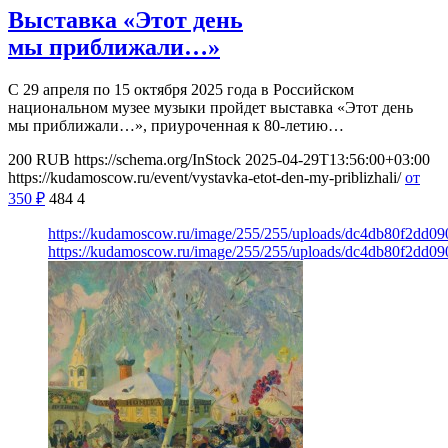
Выставка «Этот день
мы приближали…»
С 29 апреля по 15 октября 2025 года в Российском
национальном музее музыки пройдет выставка «Этот день
мы приближали…», приуроченная к 80-летию…
200
RUB
https://schema.org/InStock
2025-04-29T13:56:00+03:00
https://kudamoscow.ru/event/vystavka-etot-den-my-priblizhali/
от
350
₽
484
4
https://kudamoscow.ru/image/255/255/uploads/dc4db80f2dd0
https://kudamoscow.ru/image/255/255/uploads/dc4db80f2dd0