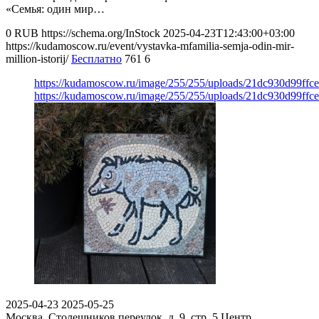
«Семья: один мир…
0
RUB
https://schema.org/InStock
2025-04-23T12:43:00+03:00
https://kudamoscow.ru/event/vystavka-mfamilia-semja-odin-mir-
million-istorij/
Бесплатно
761
6
https://kudamoscow.ru/image/255/255/uploads/21dc930d99ff
https://kudamoscow.ru/image/255/255/uploads/21dc930d99ff
2025-04-23
2025-05-25
Москва, Столешников переулок, д. 9, стр. 5
Центр