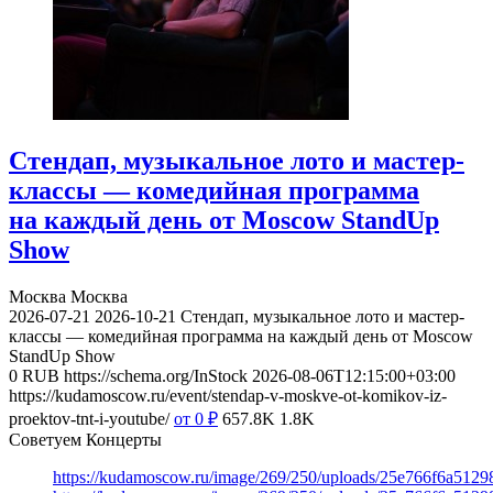
Стендап, музыкальное лото и мастер-
классы — комедийная программа
на каждый день от Moscow StandUp
Show
Москва
Москва
2026-07-21
2026-10-21
Стендап, музыкальное лото и мастер-
классы — комедийная программа на каждый день от Moscow
StandUp Show
0
RUB
https://schema.org/InStock
2026-08-06T12:15:00+03:00
https://kudamoscow.ru/event/stendap-v-moskve-ot-komikov-iz-
proektov-tnt-i-youtube/
от 0
₽
657.8K
1.8K
Советуем Концерты
https://kudamoscow.ru/image/269/250/uploads/25e766f6a512