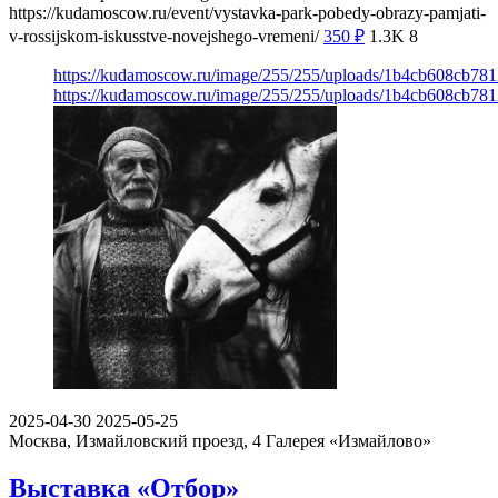
https://kudamoscow.ru/event/vystavka-park-pobedy-obrazy-pamjati-
v-rossijskom-iskusstve-novejshego-vremeni/
350
₽
1.3K
8
https://kudamoscow.ru/image/255/255/uploads/1b4cb608cb78
https://kudamoscow.ru/image/255/255/uploads/1b4cb608cb78
2025-04-30
2025-05-25
Москва, Измайловский проезд, 4
Галерея «Измайлово»
Выставка «Отбор»