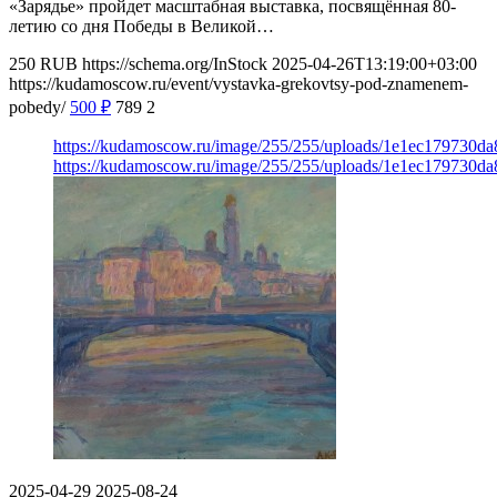
«Зарядье» пройдет масштабная выставка, посвящённая 80-
летию со дня Победы в Великой…
250
RUB
https://schema.org/InStock
2025-04-26T13:19:00+03:00
https://kudamoscow.ru/event/vystavka-grekovtsy-pod-znamenem-
pobedy/
500
₽
789
2
https://kudamoscow.ru/image/255/255/uploads/1e1ec179730d
https://kudamoscow.ru/image/255/255/uploads/1e1ec179730d
2025-04-29
2025-08-24