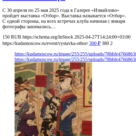
С 30 апреля по 25 мая 2025 года в Галерее «Измайлово»
пройдет выставка «Отбор». Выставка называется «Отбор».
С одной стороны, на всех встречах клуба начиная с января
фотографы занимались…
150
RUB
https://schema.org/InStock
2025-04-27T14:24:00+03:00
https://kudamoscow.ru/event/vystavka-otbor/
300
₽
380
2
https://kudamoscow.ru/image/255/255/uploads/78bbfe476686
https://kudamoscow.ru/image/255/255/uploads/78bbfe476686