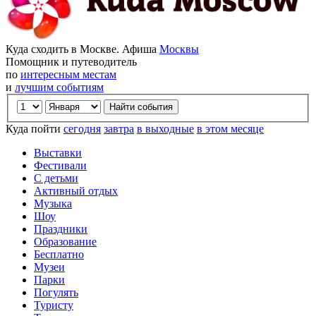
Куда сходить в Москве. Афиша
Москвы
Помощник и путеводитель
по
интересным местам
и
лучшим событиям
Куда пойти
сегодня
завтра
в выходные
в этом месяце
Выставки
Фестивали
С детьми
Активный отдых
Музыка
Шоу
Праздники
Образование
Бесплатно
Музеи
Парки
Погулять
Туристу