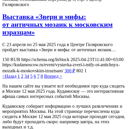
Гиляровского
Выставка «Звери и мифы:
от античных мозаик к московским
изразцам»
С 23 апреля по 25 мая 2025 года в Центре Гиляровского
пройдет выставка «Звери и мифы: от античных мозаик…
150
RUB
https://schema.org/InStock
2025-04-23T11:41:00+03:00
https://kudamoscow.ru/event/vystavka-zveri-i-mify-ot-antichnyx-
mozaik-k-moskovskim-izraztsam/
300
₽
802
1
<Назад
1
2
3
4
5
6
7
8
Вперед >
На нашем сайте вы узнаете всё необходимое про куда сходить
в Москве 12 мая 2025 года. Кудамоскоу — это интерактивная
афиша самых интересных событий Москвы.
Кудамоскоу собирает информацию о лучших развлечениях и
мероприятих Москвы. На этой странице перечислены куда
сходить в Москве 12 мая 2025 года которые проходят сегодня,
либо будут проходить скоро: например завтра, на этих
выходных и т.д.