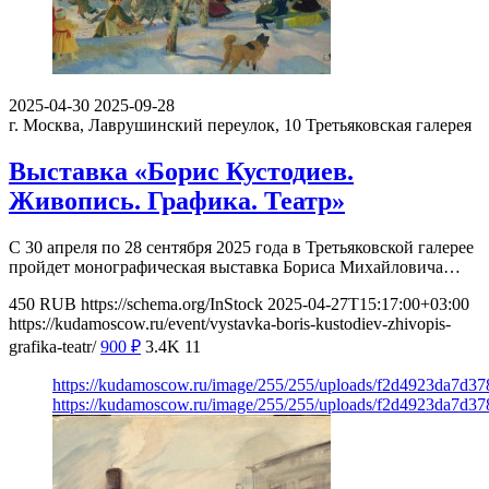
2025-04-30
2025-09-28
г. Москва, Лаврушинский переулок, 10
Третьяковская галерея
Выставка «Борис Кустодиев.
Живопись. Графика. Театр»
С 30 апреля по 28 сентября 2025 года в Третьяковской галерее
пройдет монографическая выставка Бориса Михайловича…
450
RUB
https://schema.org/InStock
2025-04-27T15:17:00+03:00
https://kudamoscow.ru/event/vystavka-boris-kustodiev-zhivopis-
grafika-teatr/
900
₽
3.4K
11
https://kudamoscow.ru/image/255/255/uploads/f2d4923da7d3
https://kudamoscow.ru/image/255/255/uploads/f2d4923da7d3