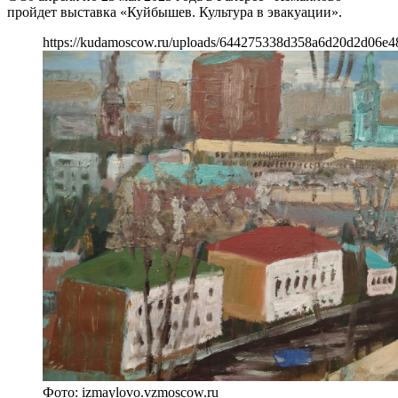
пройдет выставка «Куйбышев. Культура в эвакуации».
https://kudamoscow.ru/uploads/644275338d358a6d20d2d06e4
Фото: izmaylovo.vzmoscow.ru