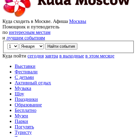
Куда сходить в Москве. Афиша
Москвы
Помощник и путеводитель
по
интересным местам
и
лучшим событиям
Куда пойти
сегодня
завтра
в выходные
в этом месяце
Выставки
Фестивали
С детьми
Активный отдых
Музыка
Шоу
Праздники
Образование
Бесплатно
Музеи
Парки
Погулять
Туристу