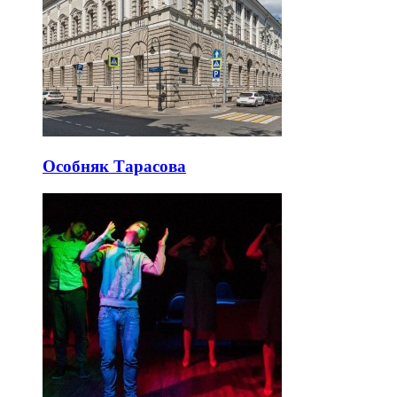
Особняк Тарасова