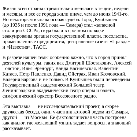
Жизнь всей страны стремительно менялась в те дни, недели
и месяцы, и все ее города жили иначе, чем до июня 1941-го.
Но некоторым выпала особая судьба. Город Куйбышев
(до 1935 и после 1991 года — Самара) стал «запасной
столицей СССР», сюда были в срочном порядке
эвакуированы органы государственной власти, посольства,
промышленные предприятия, центральные газеты «Правда»
и «Известия», ТАСС.
В разрезе нашей темы особенно важно, что в город принял
деятелей культуры, таких как Дмитрий Шостакович, Алексей
Толстой, Илья Эренбург, Ванда Василевская, Валентин
Катаев, Петр Павленко, Давид Ойстрах, Иван Козловский,
Валерия Барсова и не только. В Куйбышев были переведены
Государственный академический Большой театр,
Ленинградский академический театр оперы и балета,
симфонический оркестр Всесоюзного радио.
Эта выставка — не исследовательский проект, а скорее
дружеская беседа, один участник которой родом из Самары,
другой — из Москвы. Ее фактологическая часть построена
как диалог, где желающий узнать задает вопросы, а знающий
рассказывает.