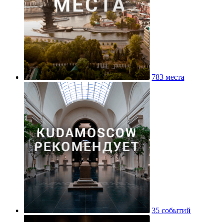
783 места
35 событий