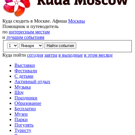
Куда сходить в Москве. Афиша
Москвы
Помощник и путеводитель
по
интересным местам
и
лучшим событиям
Куда пойти
сегодня
завтра
в выходные
в этом месяце
Выставки
Фестивали
С детьми
Активный отдых
Музыка
Шоу
Праздники
Образование
Бесплатно
Музеи
Парки
Погулять
Туристу