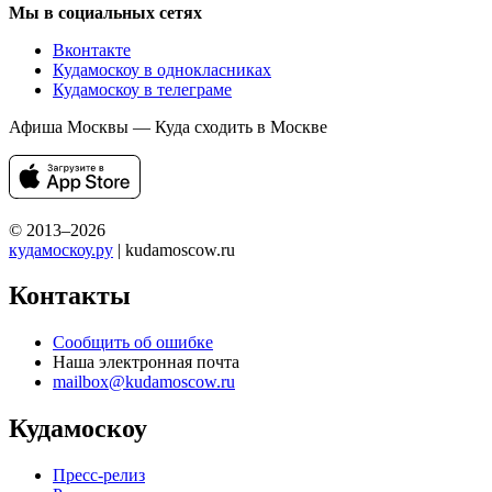
Мы в социальных сетях
Вконтакте
Кудамоскоу в однокласниках
Кудамоскоу в телеграме
Афиша Москвы — Куда сходить в Москве
© 2013–2026
кудамоскоу.ру
| kudamoscow.ru
Контакты
Сообщить об ошибке
Наша электронная почта
mailbox@kudamoscow.ru
Кудамоскоу
Пресс-релиз