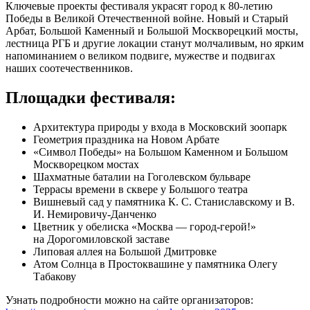
Ключевые проекты фестиваля украсят город к 80-летию
Победы в Великой Отечественной войне. Новый и Старый
Арбат, Большой Каменный и Большой Москворецкий мосты,
лестница РГБ и другие локации станут молчаливым, но ярким
напоминанием о великом подвиге, мужестве и подвигах
наших соотечественников.
Площадки фестиваля:
Архитектура природы у входа в Московский зоопарк
Геометрия праздника на Новом Арбате
«Символ Победы» на Большом Каменном и Большом
Москворецком мостах
Шахматные баталии на Гоголевском бульваре
Террасы времени в сквере у Большого театра
Вишневый сад у памятника К. С. Станиславскому и В.
И. Немировичу-Данченко
Цветник у обелиска «Москва — город-герой!»
на Дорогомиловской заставе
Липовая аллея на Большой Дмитровке
Атом Солнца в Простоквашине у памятника Олегу
Табакову
Узнать подробности можно на сайте организаторов: