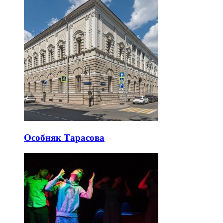
Особняк Тарасова