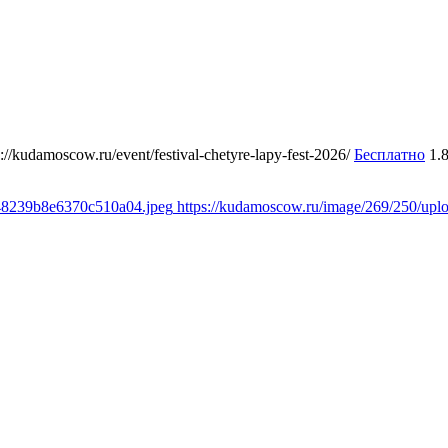
s://kudamoscow.ru/event/festival-chetyre-lapy-fest-2026/
Бесплатно
1.
348239b8e6370c510a04.jpeg
https://kudamoscow.ru/image/269/250/up