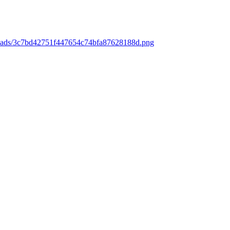
loads/3c7bd42751f447654c74bfa87628188d.png