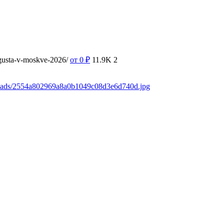
vgusta-v-moskve-2026/
от 0
₽
11.9K
2
loads/2554a802969a8a0b1049c08d3e6d740d.jpg