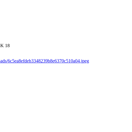
8K
18
loads/6c5ea8efdeb3348239b8e6370c510a04.jpeg