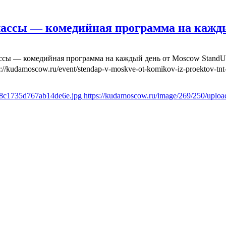
лассы — комедийная программа на кажд
ассы — комедийная программа на каждый день от Moscow Stand
s://kudamoscow.ru/event/stendap-v-moskve-ot-komikov-iz-proektov-tnt-
6f8c1735d767ab14de6e.jpg
https://kudamoscow.ru/image/269/250/uplo