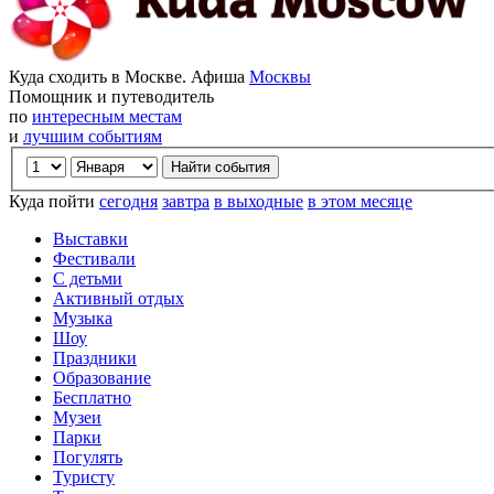
Куда сходить в Москве. Афиша
Москвы
Помощник и путеводитель
по
интересным местам
и
лучшим событиям
Куда пойти
сегодня
завтра
в выходные
в этом месяце
Выставки
Фестивали
С детьми
Активный отдых
Музыка
Шоу
Праздники
Образование
Бесплатно
Музеи
Парки
Погулять
Туристу