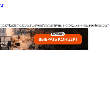
ты
https://kudamoscow.ru/event/immersivnaja-progulka-v-muzee-temnoty/