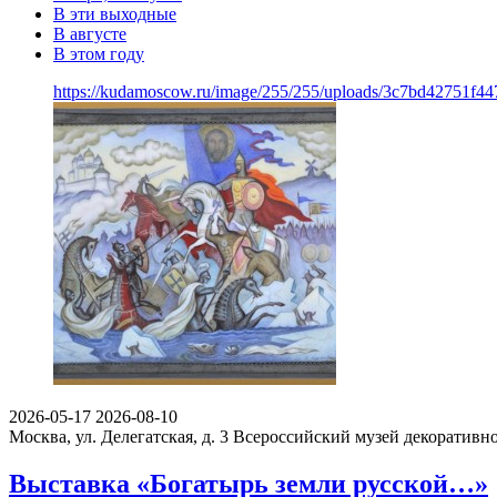
В эти выходные
В августе
В этом году
https://kudamoscow.ru/image/255/255/uploads/3c7bd42751f
2026-05-17
2026-08-10
Москва, ул. Делегатская, д. 3
Всероссийский музей декоративно
Выставка «Богатырь земли русской…»