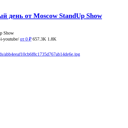
ый день от Moscow StandUp Show
Up Show
i-youtube/
от 0
₽
657.3K
1.8K
ads/abb4eeaf10cb6f8c1735d767ab14de6e.jpg