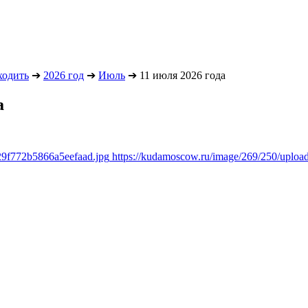
ходить
➔
2026 год
➔
Июль
➔
11 июля 2026 года
а
29f772b5866a5eefaad.jpg
https://kudamoscow.ru/image/269/250/uplo