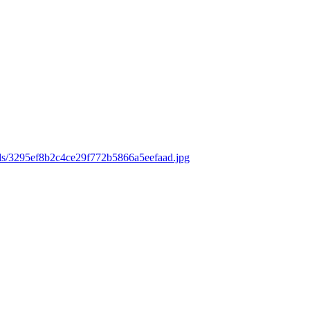
ads/3295ef8b2c4ce29f772b5866a5eefaad.jpg