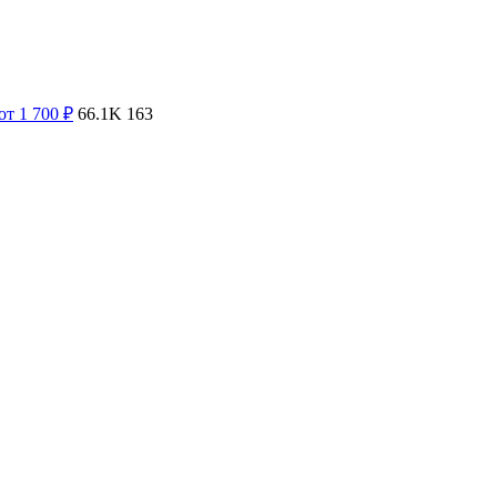
от 1 700
₽
66.1K
163