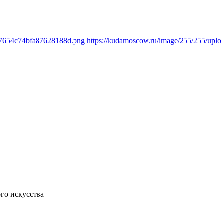
447654c74bfa87628188d.png
https://kudamoscow.ru/image/255/255/up
го искусства