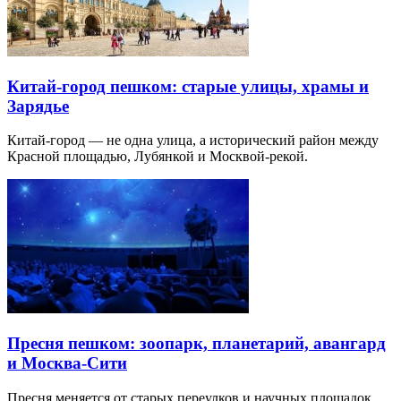
Китай-город пешком: старые улицы, храмы и
Зарядье
Китай-город — не одна улица, а исторический район между
Красной площадью, Лубянкой и Москвой-рекой.
Пресня пешком: зоопарк, планетарий, авангард
и Москва-Сити
Пресня меняется от старых переулков и научных площадок