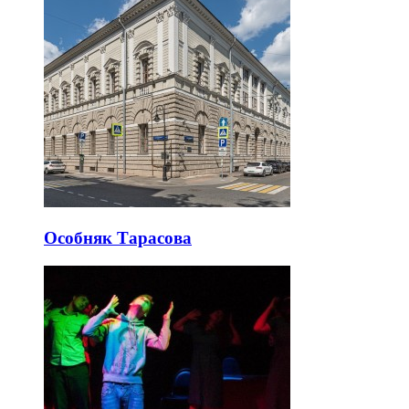
Особняк Тарасова