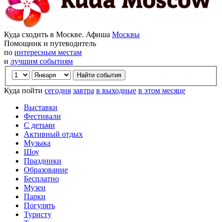
Куда сходить в Москве. Афиша
Москвы
Помощник и путеводитель
по
интересным местам
и
лучшим событиям
Куда пойти
сегодня
завтра
в выходные
в этом месяце
Выставки
Фестивали
С детьми
Активный отдых
Музыка
Шоу
Праздники
Образование
Бесплатно
Музеи
Парки
Погулять
Туристу