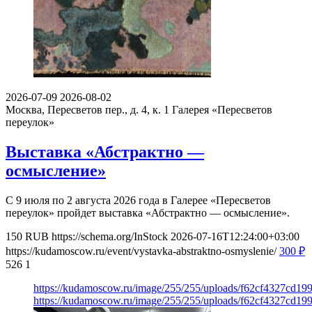
2026-07-09
2026-08-02
Москва, Пересветов пер., д. 4, к. 1
Галерея «Пересветов
переулок»
Выставка «Абстрактно —
осмысление»
С 9 июля по 2 августа 2026 года в Галерее «Пересветов
переулок» пройдет выставка «Абстрактно — осмысление».
150
RUB
https://schema.org/InStock
2026-07-16T12:24:00+03:00
https://kudamoscow.ru/event/vystavka-abstraktno-osmyslenie/
300
₽
526
1
https://kudamoscow.ru/image/255/255/uploads/f62cf4327cd1
https://kudamoscow.ru/image/255/255/uploads/f62cf4327cd1