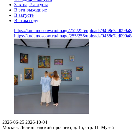
Завтра, 7 августа
В эти выходные
В августе
В этом году
https://kudamoscow.ru/image/255/255/uploads/9458e7ad099a
https://kudamoscow.ru/image/255/255/uploads/9458e7ad099a
2026-06-25
2026-10-04
Москва, Ленинградский проспект, д. 15, стр. 11
Музей