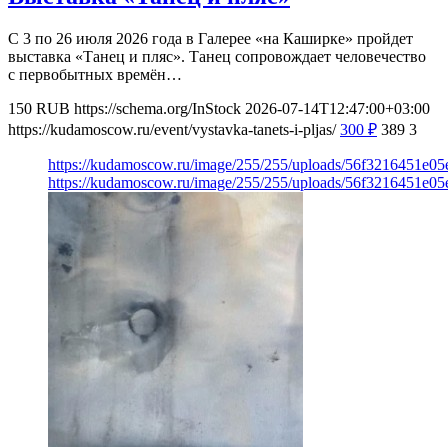
С 3 по 26 июля 2026 года в Галерее «на Каширке» пройдет
выставка «Танец и пляс». Танец сопровождает человечество
с первобытных времён…
150
RUB
https://schema.org/InStock
2026-07-14T12:47:00+03:00
https://kudamoscow.ru/event/vystavka-tanets-i-pljas/
300
₽
389
3
https://kudamoscow.ru/image/255/255/uploads/56f3216451e0
https://kudamoscow.ru/image/255/255/uploads/56f3216451e0