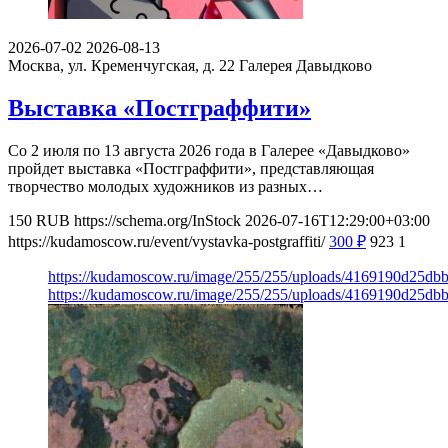
2026-07-02
2026-08-13
Москва, ул. Кременчугская, д. 22
Галерея Давыдково
Выставка «Постграффити»
Со 2 июля по 13 августа 2026 года в Галерее «Давыдково»
пройдет выставка «Постграффити», представляющая
творчество молодых художников из разных…
150
RUB
https://schema.org/InStock
2026-07-16T12:29:00+03:00
https://kudamoscow.ru/event/vystavka-postgraffiti/
300
₽
923
1
https://kudamoscow.ru/image/255/255/uploads/4169190d25d
https://kudamoscow.ru/image/255/255/uploads/4169190d25d