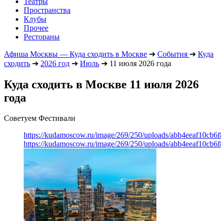
Театры
Пространства
Клубы
Прочее
Рестораны
Афиша Москвы — Куда сходить в Москве
➔
События
➔
Куда
сходить
➔
2026 год
➔
Июль
➔
11 июля 2026 года
Куда сходить в Москве 11 июля 2026
года
Советуем Фестивали
https://kudamoscow.ru/image/269/250/uploads/abb4eeaf10cb
https://kudamoscow.ru/image/269/250/uploads/abb4eeaf10cb