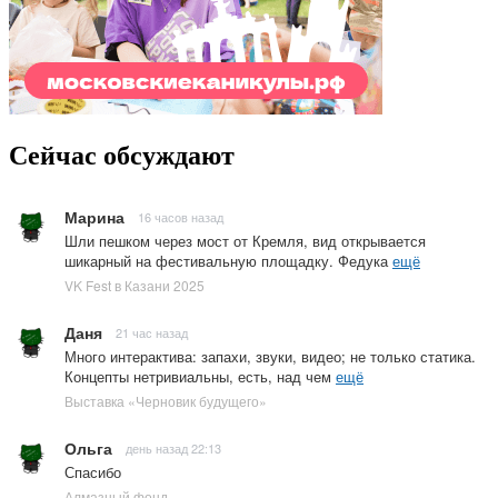
Сейчас обсуждают
Марина
16 часов назад
Шли пешком через мост от Кремля, вид открывается
шикарный на фестивальную площадку. Федука
ещё
VK Fest в Казани 2025
Даня
21 час назад
Много интерактива: запахи, звуки, видео; не только статика.
Концепты нетривиальны, есть, над чем
ещё
Выставка «Черновик будущего»
Ольга
день назад 22:13
Спасибо
Алмазный фонд