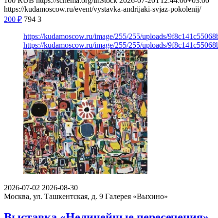
100
RUB
https://schema.org/InStock
2026-07-20T12:44:00+03:00
https://kudamoscow.ru/event/vystavka-andrijaki-svjaz-pokolenij/
200
₽
794
3
https://kudamoscow.ru/image/255/255/uploads/9f8c141c5506
https://kudamoscow.ru/image/255/255/uploads/9f8c141c5506
2026-07-02
2026-08-30
Москва, ул. Ташкентская, д. 9
Галерея «Выхино»
Выставка «Нелинейные пересечения»