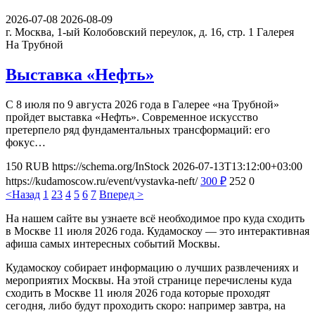
2026-07-08
2026-08-09
г. Москва, 1-ый Колобовский переулок, д. 16, стр. 1
Галерея
На Трубной
Выставка «Нефть»
С 8 июля по 9 августа 2026 года в Галерее «на Трубной»
пройдет выставка «Нефть». Современное искусство
претерпело ряд фундаментальных трансформаций: его
фокус…
150
RUB
https://schema.org/InStock
2026-07-13T13:12:00+03:00
https://kudamoscow.ru/event/vystavka-neft/
300
₽
252
0
<Назад
1
2
3
4
5
6
7
Вперед >
На нашем сайте вы узнаете всё необходимое про куда сходить
в Москве 11 июля 2026 года. Кудамоскоу — это интерактивная
афиша самых интересных событий Москвы.
Кудамоскоу собирает информацию о лучших развлечениях и
мероприятих Москвы. На этой странице перечислены куда
сходить в Москве 11 июля 2026 года которые проходят
сегодня, либо будут проходить скоро: например завтра, на