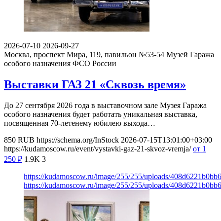
2026-07-10
2026-09-27
Москва, проспект Мира, 119, павильон №53-54
Музей Гаража
особого назначения ФСО России
Выставки ГАЗ 21 «Сквозь время»
До 27 сентября 2026 года в выставочном зале Музея Гаража
особого назначения будет работать уникальная выставка,
посвященная 70-летенему юбилею выхода…
850
RUB
https://schema.org/InStock
2026-07-15T13:01:00+03:00
https://kudamoscow.ru/event/vystavki-gaz-21-skvoz-vremja/
от 1
250
₽
1.9K
3
https://kudamoscow.ru/image/255/255/uploads/408d6221b0b
https://kudamoscow.ru/image/255/255/uploads/408d6221b0b