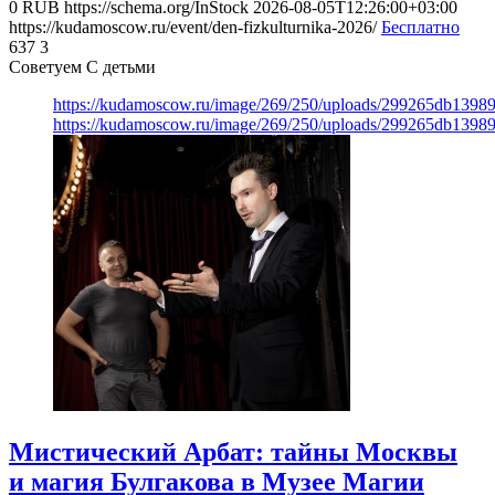
0
RUB
https://schema.org/InStock
2026-08-05T12:26:00+03:00
https://kudamoscow.ru/event/den-fizkulturnika-2026/
Бесплатно
637
3
Советуем С детьми
https://kudamoscow.ru/image/269/250/uploads/299265db139
https://kudamoscow.ru/image/269/250/uploads/299265db139
Мистический Арбат: тайны Москвы
и магия Булгакова в Музее Магии