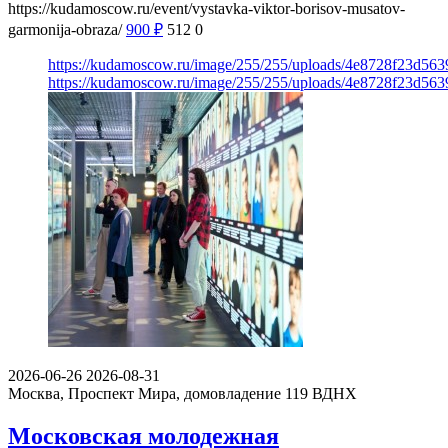
https://kudamoscow.ru/event/vystavka-viktor-borisov-musatov-
garmonija-obraza/
900
₽
512
0
https://kudamoscow.ru/image/255/255/uploads/4e8728f23d56
https://kudamoscow.ru/image/255/255/uploads/4e8728f23d56
2026-06-26
2026-08-31
Москва, Проспект Мира, домовладение 119
ВДНХ
Московская молодежная