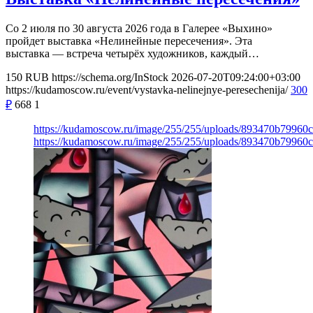
Со 2 июля по 30 августа 2026 года в Галерее «Выхино»
пройдет выставка «Нелинейные пересечения». Эта
выставка — встреча четырёх художников, каждый…
150
RUB
https://schema.org/InStock
2026-07-20T09:24:00+03:00
https://kudamoscow.ru/event/vystavka-nelinejnye-peresechenija/
300
₽
668
1
https://kudamoscow.ru/image/255/255/uploads/893470b79960
https://kudamoscow.ru/image/255/255/uploads/893470b79960