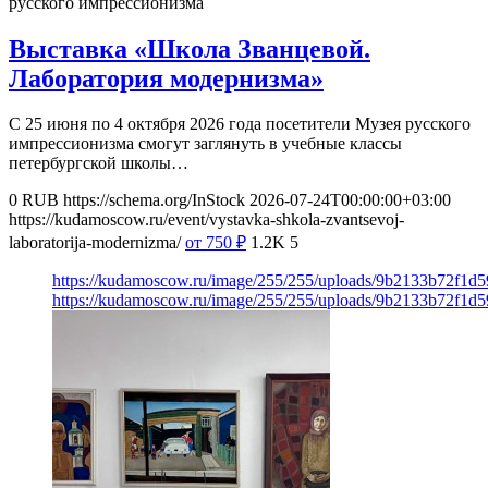
русского импрессионизма
Выставка «Школа Званцевой.
Лаборатория модернизма»
С 25 июня по 4 октября 2026 года посетители Музея русского
импрессионизма смогут заглянуть в учебные классы
петербургской школы…
0
RUB
https://schema.org/InStock
2026-07-24T00:00:00+03:00
https://kudamoscow.ru/event/vystavka-shkola-zvantsevoj-
laboratorija-modernizma/
от 750
₽
1.2K
5
https://kudamoscow.ru/image/255/255/uploads/9b2133b72f1d
https://kudamoscow.ru/image/255/255/uploads/9b2133b72f1d