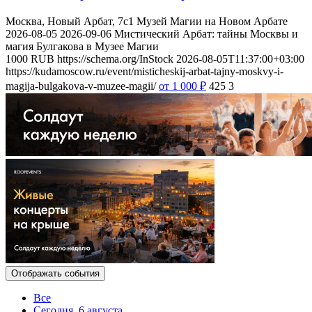
Москва, Новый Арбат, 7с1
Музей Магии на Новом Арбате
2026-08-05
2026-09-06
Мистический Арбат: тайны Москвы и
магия Булгакова в Музее Магии
1000
RUB
https://schema.org/InStock
2026-08-05T11:37:00+03:00
https://kudamoscow.ru/event/misticheskij-arbat-tajny-moskvy-i-
magija-bulgakova-v-muzee-magii/
от 1 000
₽
425
3
Отображать события
Все
Сегодня, 6 августа