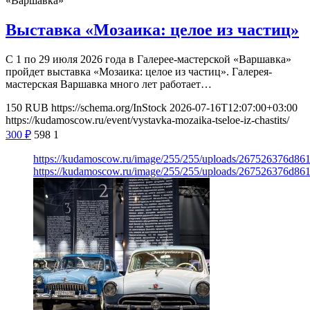
«Варшавка»
Выставка «Мозаика: целое из частиц»
С 1 по 29 июля 2026 года в Галерее-мастерской «Варшавка»
пройдет выставка «Мозаика: целое из частиц». Галерея-
мастерская Варшавка много лет работает…
150
RUB
https://schema.org/InStock
2026-07-16T12:07:00+03:00
https://kudamoscow.ru/event/vystavka-mozaika-tseloe-iz-chastits/
300
₽
598
1
https://kudamoscow.ru/image/255/255/uploads/267526376d8
https://kudamoscow.ru/image/255/255/uploads/267526376d8