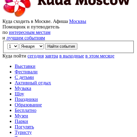
Куда сходить в Москве. Афиша
Москвы
Помощник и путеводитель
по
интересным местам
и
лучшим событиям
Куда пойти
сегодня
завтра
в выходные
в этом месяце
Выставки
Фестивали
С детьми
Активный отдых
Музыка
Шоу
Праздники
Образование
Бесплатно
Музеи
Парки
Погулять
Туристу