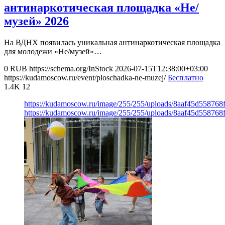
антинаркотическая площадка «Не/
музей» 2026
На ВДНХ появилась уникальная антинаркотическая площадка
для молодежи «Не/музей»…
0
RUB
https://schema.org/InStock
2026-07-15T12:38:00+03:00
https://kudamoscow.ru/event/ploschadka-ne-muzej/
Бесплатно
1.4K
12
https://kudamoscow.ru/image/255/255/uploads/8aaf45d55876
https://kudamoscow.ru/image/255/255/uploads/8aaf45d55876