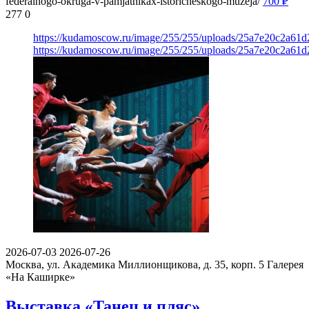
federalnogo-okruga-v-pamjatnikax-istoricheskogo-muzeja/
700
₽
277
0
https://kudamoscow.ru/image/255/255/uploads/25a7e20c2a61
https://kudamoscow.ru/image/255/255/uploads/25a7e20c2a61
2026-07-03
2026-07-26
Москва, ул. Академика Миллионщикова, д. 35, корп. 5
Галерея
«На Каширке»
Выставка «Танец и пляс»