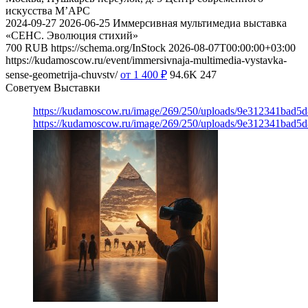
искусства М’АРС
2024-09-27
2026-06-25
Иммерсивная мультимедиа выставка
«СЕНС. Эволюция стихий»
700
RUB
https://schema.org/InStock
2026-08-07T00:00:00+03:00
https://kudamoscow.ru/event/immersivnaja-multimedia-vystavka-
sense-geometrija-chuvstv/
от 1 400
₽
94.6K
247
Советуем Выставки
https://kudamoscow.ru/image/269/250/uploads/9e312341bad5
https://kudamoscow.ru/image/269/250/uploads/9e312341bad5