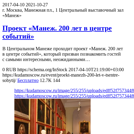
2017-04-10
2021-10-27
г. Москва, Манежная пл., 1
Центральный выставочный зал
«Манеж»
Проект «Манеж. 200 лет в центре
событий»
В Центральном Манеже проходит проект «Манеж. 200 лет
в центре событий», который призван познакомить гостей
с самыми интересными, неожиданными…
0
RUB
https://schema.org/InStock
2017-04-10T21:19:00+03:00
https://kudamoscow.ru/event/proekt-manezh-200-let-v-tsentre-
sobytij/
Бесплатно
12.7K
144
https://kudamoscow.ru/image/255/255/uploads/edff52f757344
https://kudamoscow.ru/image/255/255/uploads/edff52f757344