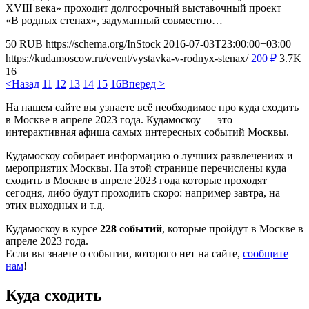
XVIII века» проходит долгосрочный выставочный проект
«В родных стенах», задуманный совместно…
50
RUB
https://schema.org/InStock
2016-07-03T23:00:00+03:00
https://kudamoscow.ru/event/vystavka-v-rodnyx-stenax/
200
₽
3.7K
16
<Назад
11
12
13
14
15
16
Вперед >
На нашем сайте вы узнаете всё необходимое про куда сходить
в Москве в апреле 2023 года. Кудамоскоу — это
интерактивная афиша самых интересных событий Москвы.
Кудамоскоу собирает информацию о лучших развлечениях и
мероприятих Москвы. На этой странице перечислены куда
сходить в Москве в апреле 2023 года которые проходят
сегодня, либо будут проходить скоро: например завтра, на
этих выходных и т.д.
Кудамоскоу в курсе
228 событий
, которые пройдут в Москве в
апреле 2023 года.
Если вы знаете о событии, которого нет на сайте,
сообщите
нам
!
Куда сходить