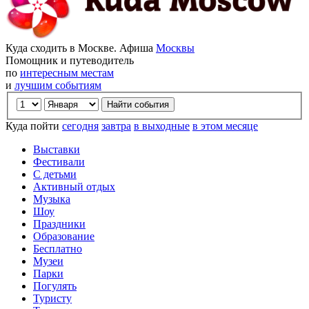
Куда сходить в Москве. Афиша
Москвы
Помощник и путеводитель
по
интересным местам
и
лучшим событиям
Куда пойти
сегодня
завтра
в выходные
в этом месяце
Выставки
Фестивали
С детьми
Активный отдых
Музыка
Шоу
Праздники
Образование
Бесплатно
Музеи
Парки
Погулять
Туристу