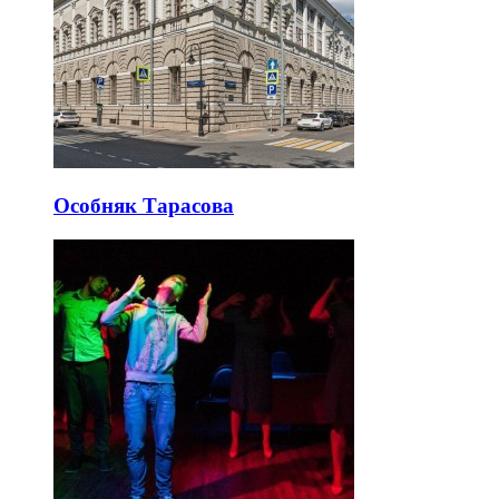
Особняк Тарасова