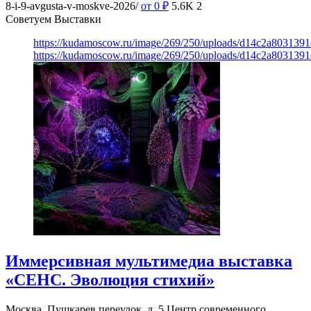
8-i-9-avgusta-v-moskve-2026/
от 0
₽
5.6K
2
Советуем Выставки
https://kudamoscow.ru/image/269/250/uploads/d14c2a803139
https://kudamoscow.ru/image/269/250/uploads/d14c2a803139
Иммерсивная мультимедиа выставка
«СЕНС. Эволюция стихий»
Москва, Пушкарев переулок, д. 5
Центр современного