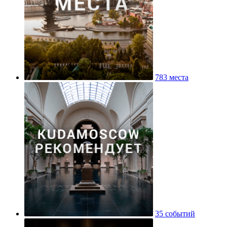
783 места
35 событий