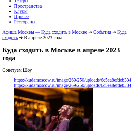
Театры
Пространства
Клубы
Прочее
Рестораны
Афиша Москвы — Куда сходить в Москве
➔
События
➔
Куда
сходить
➔
В апреле 2023 года
Куда сходить в Москве в апреле 2023
года
Советуем Шоу
https://kudamoscow.ru/image/269/250/uploads/6c5ea8efdeb3
https://kudamoscow.ru/image/269/250/uploads/6c5ea8efdeb3