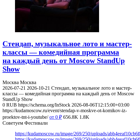
Стендап, музыкальное лото и мастер-
классы — комедийная программа
на каждый день от Moscow StandUp
Show
Москва
Москва
2026-07-21
2026-10-21
Стендап, музыкальное лото и мастер-
классы — комедийная программа на каждый день от Moscow
StandUp Show
0
RUB
https://schema.org/InStock
2026-08-06T12:15:00+03:00
https://kudamoscow.ru/event/stendap-v-moskve-ot-komikov-iz-
proektov-tnt-i-youtube/
от 0
₽
656.8K
1.8K
Советуем Фестивали
https://kudamoscow.ru/image/269/250/uploads/abb4eeaf10cb
https://kudamoscow.ru/image/269/250/uploads/abb4eeaf10cb