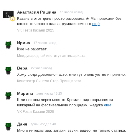
Анастасия Ришина
15 часов назад
Казань в этот день просто разорвала 🔥 Мы приехали без
какого то четкого плана, думали немного
ещё
VK Fest в Казани 2025
Ирина
17 часов назад
Кже не работает.
Международный институт антиквариата
Вера
22 часа назад
Хожу сюда довольно часто, мне тут очень уютно и приятно.
Кинотеатр Синема Стар Принц плаза
Марина
день назад 16:25
Шли пешком через мост от Кремля, вид открывается
шикарный на фестивальную площадку. Федука
ещё
VK Fest в Казани 2025
Даня
день назад 11:40
Много интерактива: запахи, звуки, видео; не только статика.