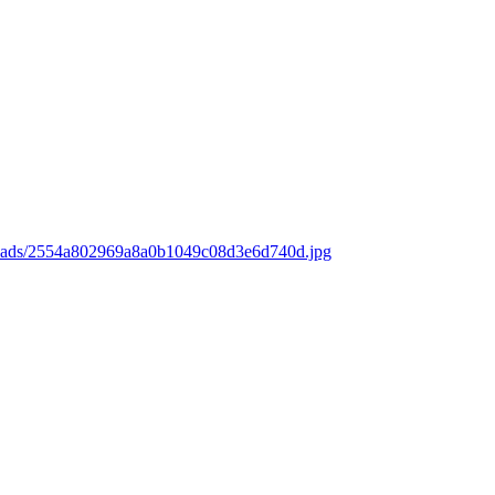
loads/2554a802969a8a0b1049c08d3e6d740d.jpg