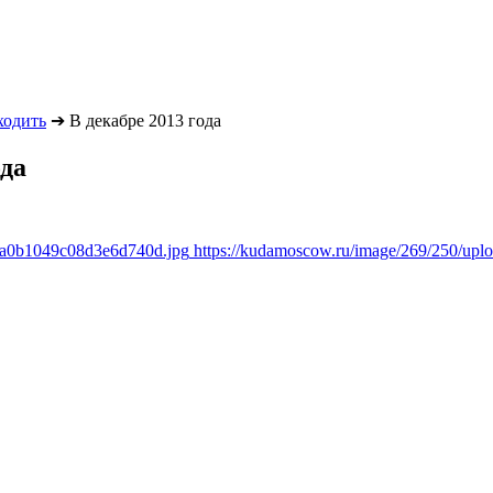
ходить
➔
В декабре 2013 года
ода
a8a0b1049c08d3e6d740d.jpg
https://kudamoscow.ru/image/269/250/up