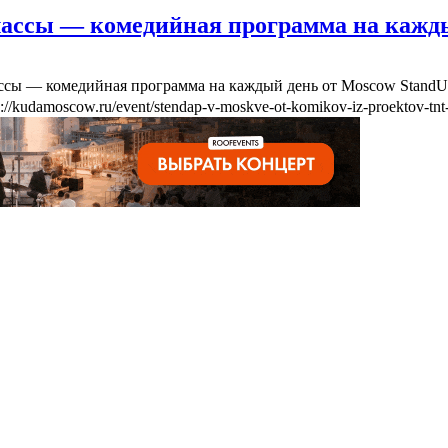
лассы — комедийная программа на кажд
ассы — комедийная программа на каждый день от Moscow Stand
s://kudamoscow.ru/event/stendap-v-moskve-ot-komikov-iz-proektov-tnt-