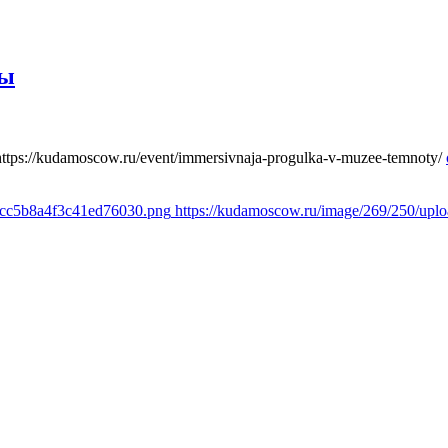
ты
https://kudamoscow.ru/event/immersivnaja-progulka-v-muzee-temnoty/
1cc5b8a4f3c41ed76030.png
https://kudamoscow.ru/image/269/250/up