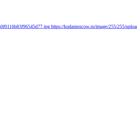
950f0116b83f96545d77.jpg
https://kudamoscow.ru/image/255/255/upl