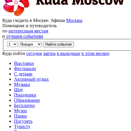
Куда сходить в Москве. Афиша
Москвы
Помощник и путеводитель
по
интересным местам
и
лучшим событиям
Куда пойти
сегодня
завтра
в выходные
в этом месяце
Выставки
Фестивали
С детьми
Активный отдых
Музыка
Шоу
Праздники
Образование
Бесплатно
Музеи
Парки
Погулять
Туристу