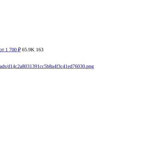
от 1 700
₽
65.9K
163
loads/d14c2a8031391cc5b8a4f3c41ed76030.png