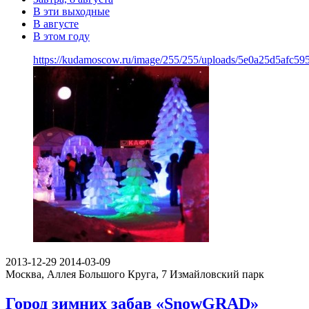
В эти выходные
В августе
В этом году
https://kudamoscow.ru/image/255/255/uploads/5e0a25d5afc5
2013-12-29
2014-03-09
Москва, Аллея Большого Круга, 7
Измайловский парк
Город зимних забав «SnowGRAD»