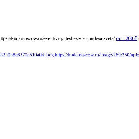
https://kudamoscow.ru/event/vr-puteshestvie-chudesa-sveta/
от 1 200
₽
348239b8e6370c510a04.jpeg
https://kudamoscow.ru/image/269/250/up