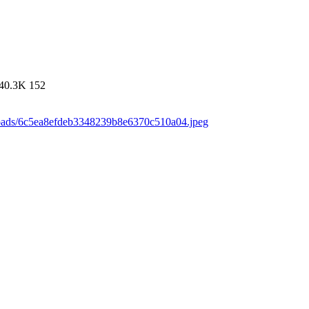
40.3K
152
loads/6c5ea8efdeb3348239b8e6370c510a04.jpeg