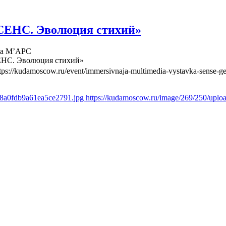
СЕНС. Эволюция стихий»
ва М’АРС
ЕНС. Эволюция стихий»
tps://kudamoscow.ru/event/immersivnaja-multimedia-vystavka-sense-ge
d8a0fdb9a61ea5ce2791.jpg
https://kudamoscow.ru/image/269/250/upl