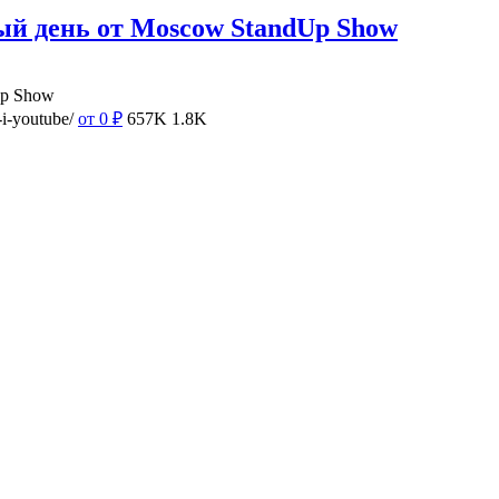
ый день от Moscow StandUp Show
Up Show
i-youtube/
от 0
₽
657K
1.8K