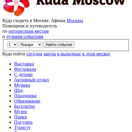
Куда сходить в Москве. Афиша
Москвы
Помощник и путеводитель
по
интересным местам
и
лучшим событиям
Куда пойти
сегодня
завтра
в выходные
в этом месяце
Выставки
Фестивали
С детьми
Активный отдых
Музыка
Шоу
Праздники
Образование
Бесплатно
Музеи
Парки
Погулять
Туристу