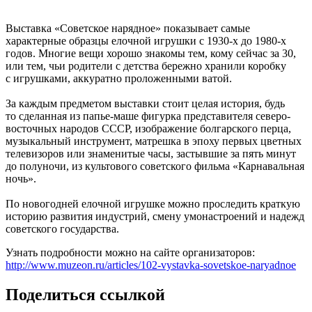
Выставка «Советское нарядное» показывает самые
характерные образцы елочной игрушки с 1930-х до 1980-х
годов. Многие вещи хорошо знакомы тем, кому сейчас за 30,
или тем, чьи родители с детства бережно хранили коробку
с игрушками, аккуратно проложенными ватой.
За каждым предметом выставки стоит целая история, будь
то сделанная из папье-маше фигурка представителя северо-
восточных народов СССР, изображение болгарского перца,
музыкальный инструмент, матрешка в эпоху первых цветных
телевизоров или знаменитые часы, застывшие за пять минут
до полуночи, из культового советского фильма «Карнавальная
ночь».
По новогодней елочной игрушке можно проследить краткую
историю развития индустрий, смену умонастроений и надежд
советского государства.
Узнать подробности можно на сайте организаторов:
http://www.muzeon.ru/articles/102-vystavka-sovetskoe-naryadnoe
Поделиться ссылкой