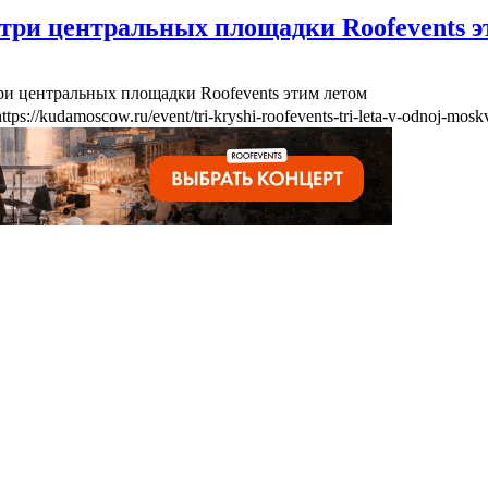
три центральных площадки Roofevents э
ри центральных площадки Roofevents этим летом
https://kudamoscow.ru/event/tri-kryshi-roofevents-tri-leta-v-odnoj-mosk