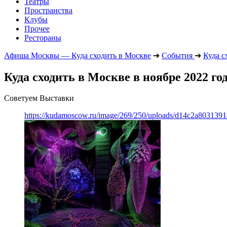
Театры
Пространства
Клубы
Прочее
Рестораны
Афиша Москвы — Куда сходить в Москве
➔
События
➔
Куда с
Куда сходить в Москве в ноябре 2022 го
Советуем Выставки
https://kudamoscow.ru/image/269/250/uploads/d14c2a803139