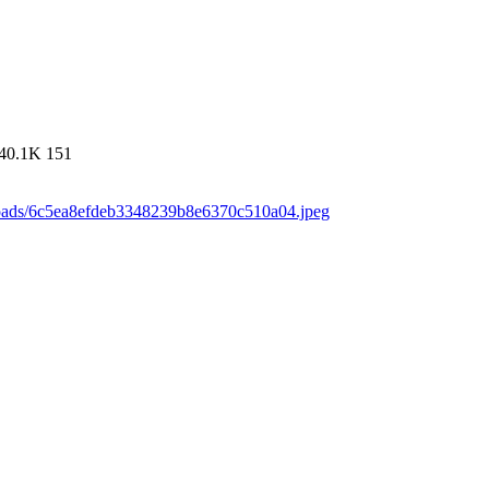
40.1K
151
loads/6c5ea8efdeb3348239b8e6370c510a04.jpeg