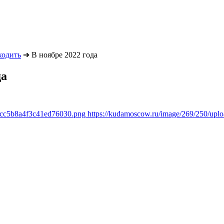
ходить
➔
В ноябре 2022 года
да
1cc5b8a4f3c41ed76030.png
https://kudamoscow.ru/image/269/250/up