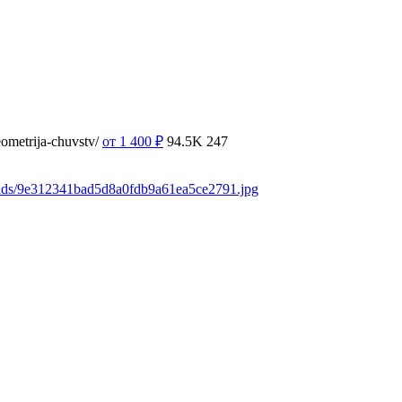
ometrija-chuvstv/
от 1 400
₽
94.5K
247
oads/9e312341bad5d8a0fdb9a61ea5ce2791.jpg