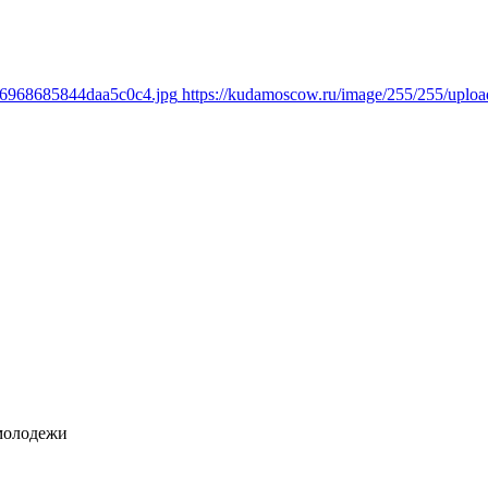
436968685844daa5c0c4.jpg
https://kudamoscow.ru/image/255/255/upl
молодежи