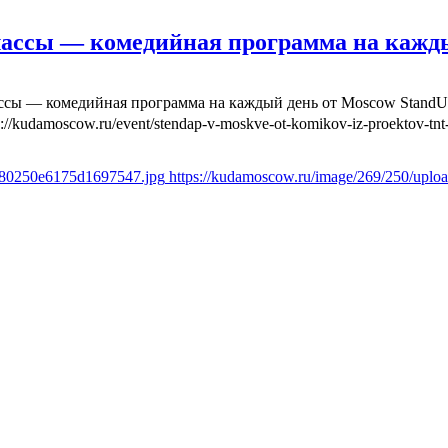
лассы — комедийная программа на кажд
ассы — комедийная программа на каждый день от Moscow Stand
s://kudamoscow.ru/event/stendap-v-moskve-ot-komikov-iz-proektov-tnt-
fd80250e6175d1697547.jpg
https://kudamoscow.ru/image/269/250/upl