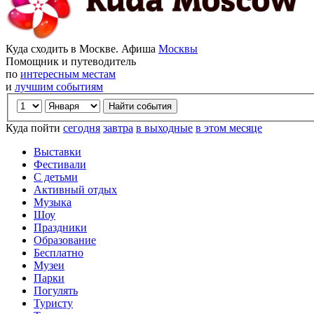
Куда сходить в Москве. Афиша
Москвы
Помощник и путеводитель
по
интересным местам
и
лучшим событиям
Куда пойти
сегодня
завтра
в выходные
в этом месяце
Выставки
Фестивали
С детьми
Активный отдых
Музыка
Шоу
Праздники
Образование
Бесплатно
Музеи
Парки
Погулять
Туристу