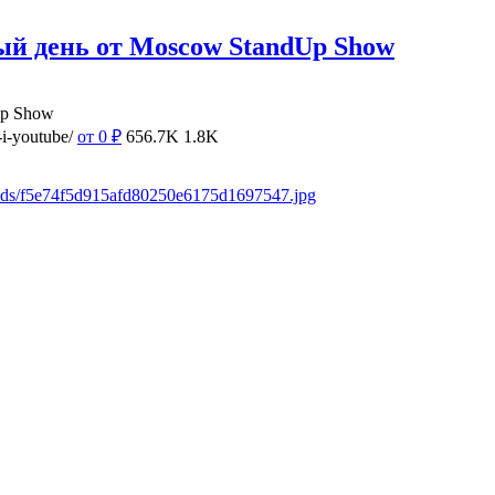
ый день от Moscow StandUp Show
Up Show
i-youtube/
от 0
₽
656.7K
1.8K
oads/f5e74f5d915afd80250e6175d1697547.jpg