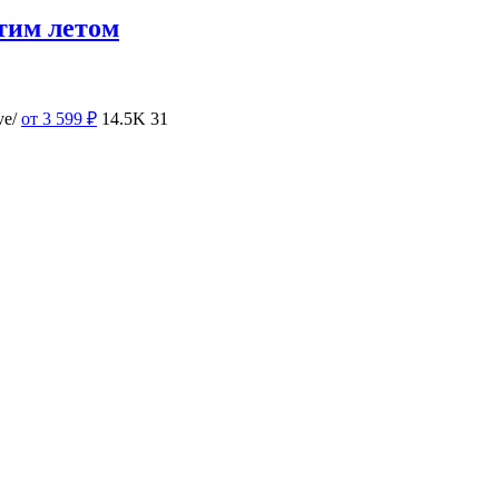
тим летом
ve/
от 3 599
₽
14.5K
31