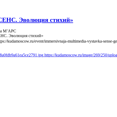
СЕНС. Эволюция стихий»
ва М’АРС
ЕНС. Эволюция стихий»
tps://kudamoscow.ru/event/immersivnaja-multimedia-vystavka-sense-ge
d8a0fdb9a61ea5ce2791.jpg
https://kudamoscow.ru/image/269/250/upl