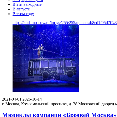
В эти выходные
В августе
В этом году
https://kudamoscow.ru/image/255/255/uploads/b8ed1f95d7ff
2021-04-01
2026-10-14
г. Москва, Комсомольский проспект, д. 28
Московский дворец 
Мюзиклы компании «Бродвей Москва»