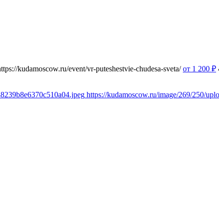
https://kudamoscow.ru/event/vr-puteshestvie-chudesa-sveta/
от 1 200
₽
348239b8e6370c510a04.jpeg
https://kudamoscow.ru/image/269/250/up