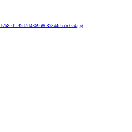
oads/b8ed1f95d7ff436968685844daa5c0c4.jpg