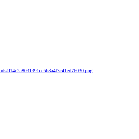
loads/d14c2a8031391cc5b8a4f3c41ed76030.png