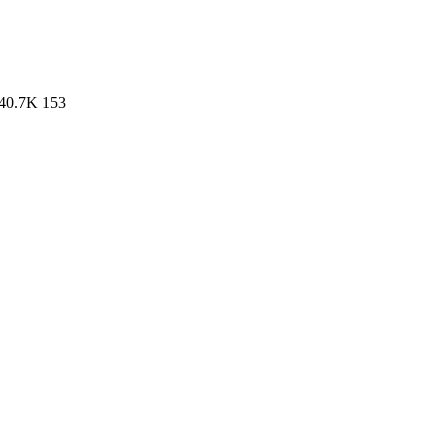
40.7K
153