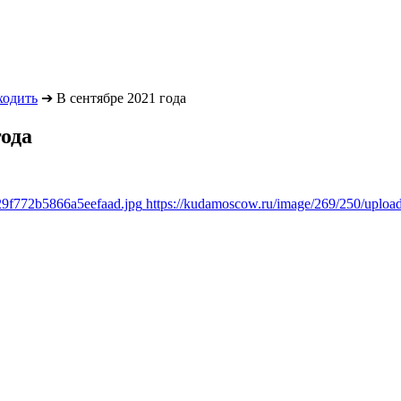
ходить
➔
В сентябре 2021 года
года
29f772b5866a5eefaad.jpg
https://kudamoscow.ru/image/269/250/uplo