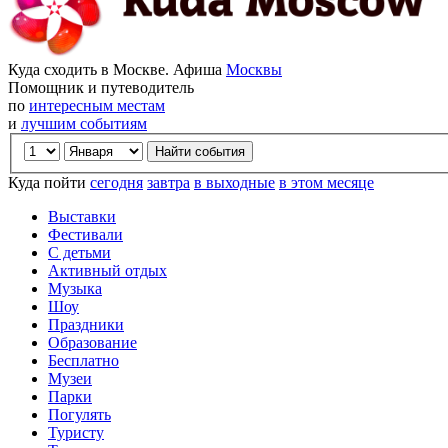
Куда сходить в Москве. Афиша
Москвы
Помощник и путеводитель
по
интересным местам
и
лучшим событиям
Куда пойти
сегодня
завтра
в выходные
в этом месяце
Выставки
Фестивали
С детьми
Активный отдых
Музыка
Шоу
Праздники
Образование
Бесплатно
Музеи
Парки
Погулять
Туристу