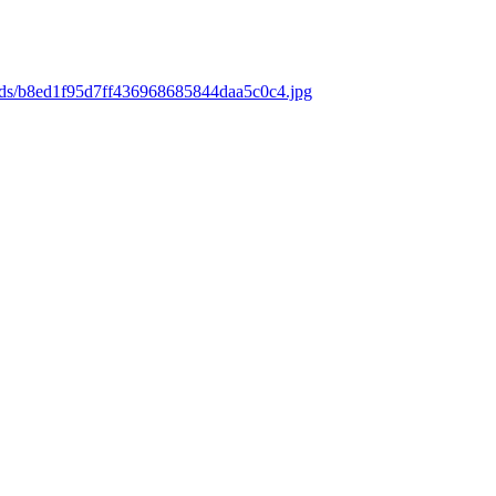
oads/b8ed1f95d7ff436968685844daa5c0c4.jpg