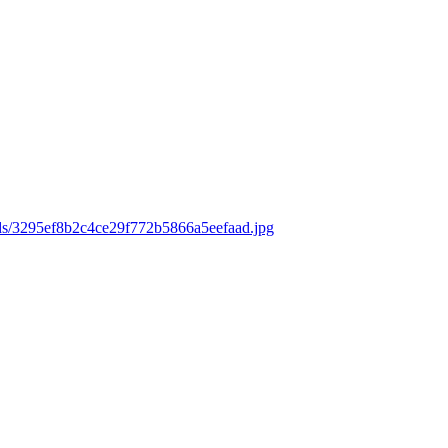
ads/3295ef8b2c4ce29f772b5866a5eefaad.jpg