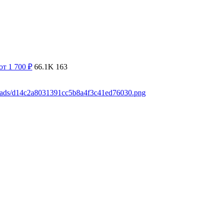
от 1 700
₽
66.1K
163
loads/d14c2a8031391cc5b8a4f3c41ed76030.png