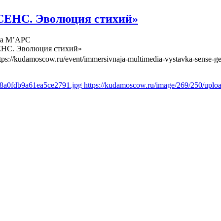
СЕНС. Эволюция стихий»
ва М’АРС
ЕНС. Эволюция стихий»
tps://kudamoscow.ru/event/immersivnaja-multimedia-vystavka-sense-ge
d8a0fdb9a61ea5ce2791.jpg
https://kudamoscow.ru/image/269/250/upl