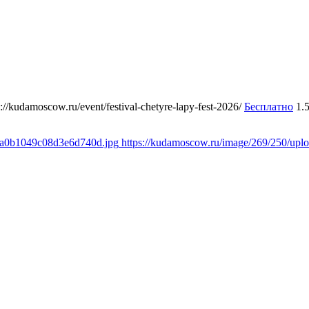
s://kudamoscow.ru/event/festival-chetyre-lapy-fest-2026/
Бесплатно
1.
a8a0b1049c08d3e6d740d.jpg
https://kudamoscow.ru/image/269/250/up