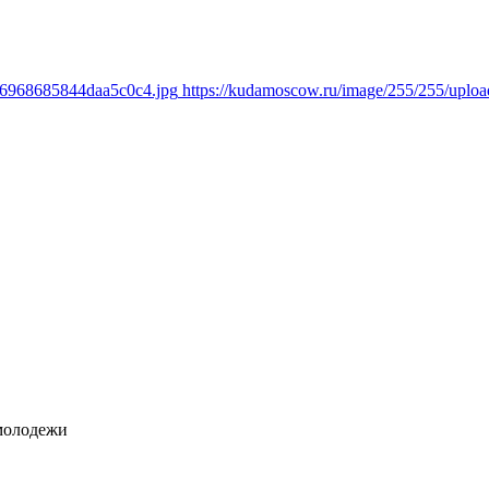
436968685844daa5c0c4.jpg
https://kudamoscow.ru/image/255/255/upl
молодежи