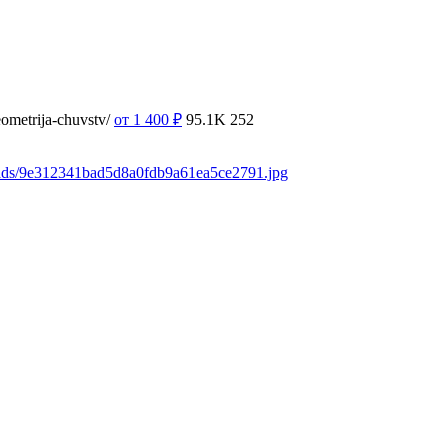
ometrija-chuvstv/
от 1 400
₽
95.1K
252
oads/9e312341bad5d8a0fdb9a61ea5ce2791.jpg