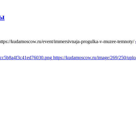
ты
https://kudamoscow.ru/event/immersivnaja-progulka-v-muzee-temnoty/
1cc5b8a4f3c41ed76030.png
https://kudamoscow.ru/image/269/250/up