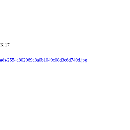
5K
17
loads/2554a802969a8a0b1049c08d3e6d740d.jpg