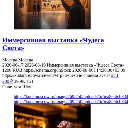
Иммерсивная выставка «Чудеса
Света»
Москва
Москва
2026-06-17
2026-08-19
Иммерсивная выставка «Чудеса Света»
1200
RUB
https://schema.org/InStock
2026-08-06T14:30:00+03:00
https://kudamoscow.ru/event/vr-puteshestvie-chudesa-sveta/
от 1
200
₽
39.9K
151
Советуем Шоу
https://kudamoscow.ru/image/269/250/uploads/6c5ea8efdeb3
https://kudamoscow.ru/image/269/250/uploads/6c5ea8efdeb3