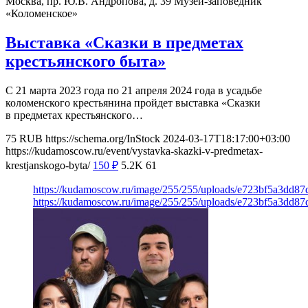
Москва, пр. Ю.В. Андропова, д. 39
Музей-заповедник
«Коломенское»
Выставка «Сказки в предметах
крестьянского быта»
С 21 марта 2023 года по 21 апреля 2024 года в усадьбе
коломенского крестьянина пройдет выставка «Сказки
в предметах крестьянского…
75
RUB
https://schema.org/InStock
2024-03-17T18:17:00+03:00
https://kudamoscow.ru/event/vystavka-skazki-v-predmetax-
krestjanskogo-byta/
150
₽
5.2K
61
https://kudamoscow.ru/image/255/255/uploads/e723bf5a3dd87
https://kudamoscow.ru/image/255/255/uploads/e723bf5a3dd87