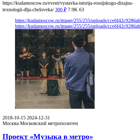
https://kudamoscow.ru/event/vystavka-istorija-rossijskogo-dizajna-
texnologii-dlja-cheloveka/
300
₽
7.9K
63
https://kudamoscow.ru/image/255/255/uploads/cce6f42c9286
https://kudamoscow.ru/image/255/255/uploads/cce6f42c9286
2018-10-15
2024-12-31
Москва
Московский метрополитен
Проект «Музыка в метро»