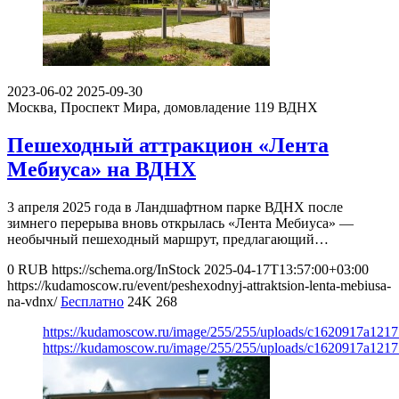
2023-06-02
2025-09-30
Москва, Проспект Мира, домовладение 119
ВДНХ
Пешеходный аттракцион «Лента
Мебиуса» на ВДНХ
3 апреля 2025 года в Ландшафтном парке ВДНХ после
зимнего перерыва вновь открылась «Лента Мебиуса» ―
необычный пешеходный маршрут, предлагающий…
0
RUB
https://schema.org/InStock
2025-04-17T13:57:00+03:00
https://kudamoscow.ru/event/peshexodnyj-attraktsion-lenta-mebiusa-
na-vdnx/
Бесплатно
24K
268
https://kudamoscow.ru/image/255/255/uploads/c1620917a121
https://kudamoscow.ru/image/255/255/uploads/c1620917a121