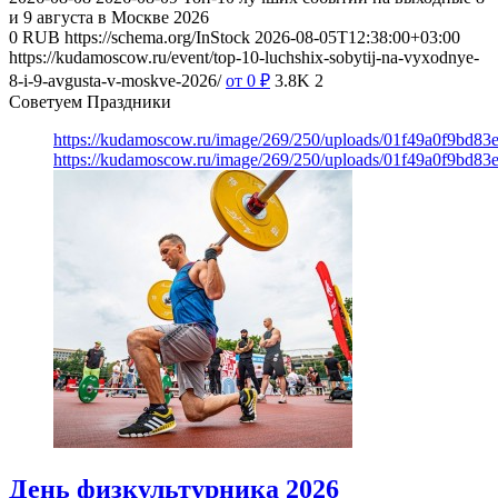
и 9 августа в Москве 2026
0
RUB
https://schema.org/InStock
2026-08-05T12:38:00+03:00
https://kudamoscow.ru/event/top-10-luchshix-sobytij-na-vyxodnye-
8-i-9-avgusta-v-moskve-2026/
от 0
₽
3.8K
2
Советуем Праздники
https://kudamoscow.ru/image/269/250/uploads/01f49a0f9bd83
https://kudamoscow.ru/image/269/250/uploads/01f49a0f9bd83
День физкультурника 2026