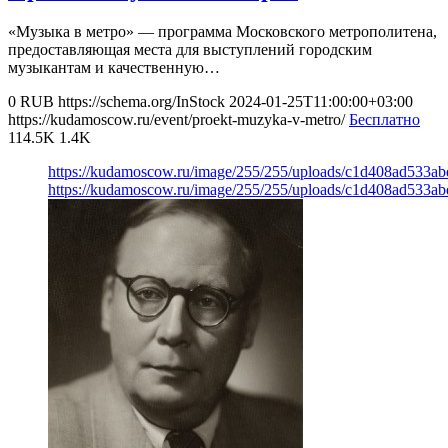
«Музыка в метро» — программа Московского метрополитена,
предоставляющая места для выступлений городским
музыкантам и качественную…
0
RUB
https://schema.org/InStock
2024-01-25T11:00:00+03:00
https://kudamoscow.ru/event/proekt-muzyka-v-metro/
Бесплатно
114.5K
1.4K
https://kudamoscow.ru/image/255/255/uploads/c1d408ad533a
https://kudamoscow.ru/image/255/255/uploads/c1d408ad533a