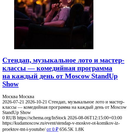
Стендап, музыкальное лото и мастер-
классы — комедийная программа
на каждый день от Moscow StandUp
Show
Москва
Москва
2026-07-21
2026-10-21
Стендап, музыкальное лото и мастер-
классы — комедийная программа на каждый день от Moscow
StandUp Show
0
RUB
https://schema.org/InStock
2026-08-06T12:15:00+03:00
https://kudamoscow.ru/event/stendap-v-moskve-ot-komikov-iz-
proektov-tnt-i-youtube/
от 0
₽
656.5K
1.8K