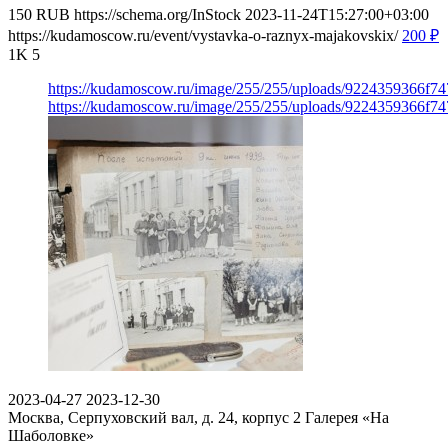
150
RUB
https://schema.org/InStock
2023-11-24T15:27:00+03:00
https://kudamoscow.ru/event/vystavka-o-raznyx-majakovskix/
200
₽
1K
5
https://kudamoscow.ru/image/255/255/uploads/9224359366f
https://kudamoscow.ru/image/255/255/uploads/9224359366f
2023-04-27
2023-12-30
Москва, Серпуховский вал, д. 24, корпус 2
Галерея «На
Шаболовке»