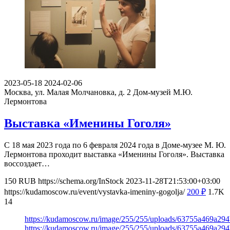
2023-05-18
2024-02-06
Москва, ул. Малая Молчановка, д. 2
Дом-музей М.Ю.
Лермонтова
Выставка «Именины Гоголя»
С 18 мая 2023 года по 6 февраля 2024 года в Доме-музее М. Ю.
Лермонтова проходит выставка «Именины Гоголя». Выставка
воссоздает…
150
RUB
https://schema.org/InStock
2023-11-28T21:53:00+03:00
https://kudamoscow.ru/event/vystavka-imeniny-gogolja/
200
₽
1.7K
14
https://kudamoscow.ru/image/255/255/uploads/63755a469a29
https://kudamoscow.ru/image/255/255/uploads/63755a469a29