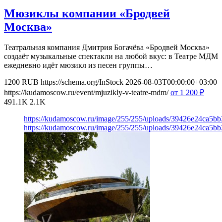
Мюзиклы компании «Бродвей
Москва»
Театральная компания Дмитрия Богачёва «Бродвей Москва»
создаёт музыкальные спектакли на любой вкус: в Театре МДМ
ежедневно идёт мюзикл из песен группы…
1200
RUB
https://schema.org/InStock
2026-08-03T00:00:00+03:00
https://kudamoscow.ru/event/mjuzikly-v-teatre-mdm/
от 1 200
₽
491.1K
2.1K
https://kudamoscow.ru/image/255/255/uploads/39426e24ca5b
https://kudamoscow.ru/image/255/255/uploads/39426e24ca5b