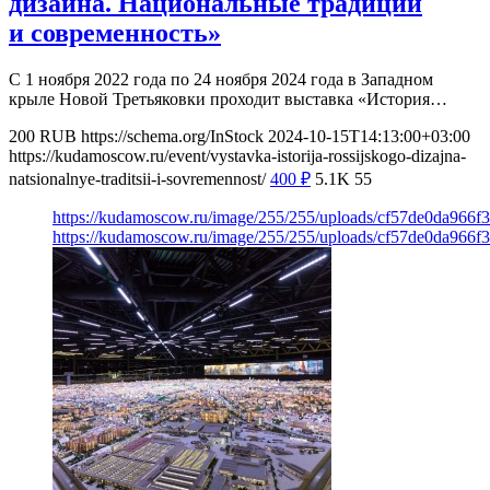
дизайна. Национальные традиции
и современность»
С 1 ноября 2022 года по 24 ноября 2024 года в Западном
крыле Новой Третьяковки проходит выставка «История…
200
RUB
https://schema.org/InStock
2024-10-15T14:13:00+03:00
https://kudamoscow.ru/event/vystavka-istorija-rossijskogo-dizajna-
natsionalnye-traditsii-i-sovremennost/
400
₽
5.1K
55
https://kudamoscow.ru/image/255/255/uploads/cf57de0da966f
https://kudamoscow.ru/image/255/255/uploads/cf57de0da966f