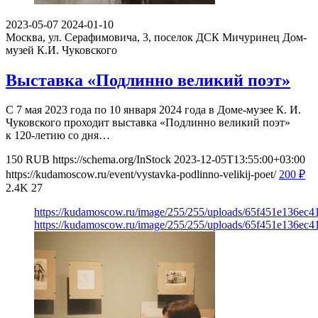
2023-05-07
2024-01-10
Москва, ул. Серафимовича, 3, поселок ДСК Мичуринец
Дом-
музей К.И. Чуковского
Выставка «Подлинно великий поэт»
С 7 мая 2023 года по 10 января 2024 года в Доме-музее К. И.
Чуковского проходит выставка «Подлинно великий поэт»
к 120-летию со дня…
150
RUB
https://schema.org/InStock
2023-12-05T13:55:00+03:00
https://kudamoscow.ru/event/vystavka-podlinno-velikij-poet/
200
₽
2.4K
27
https://kudamoscow.ru/image/255/255/uploads/65f451e136ec
https://kudamoscow.ru/image/255/255/uploads/65f451e136ec