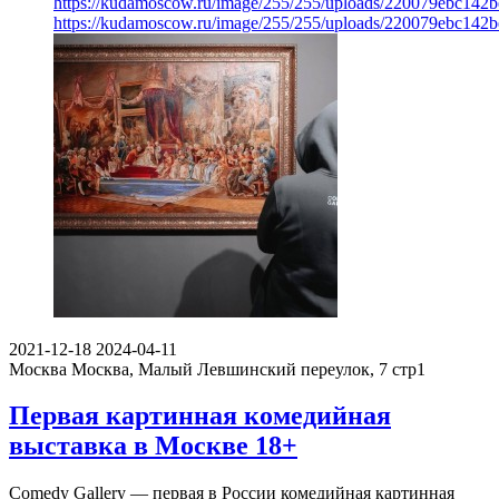
https://kudamoscow.ru/image/255/255/uploads/220079ebc142
https://kudamoscow.ru/image/255/255/uploads/220079ebc142
2021-12-18
2024-04-11
Москва
Москва, Малый Левшинский переулок, 7 стр1
Первая картинная комедийная
выставка в Москве 18+
Comedy Gallery — первая в России комедийная картинная