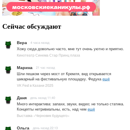
Сейчас обсуждают
Вера
4 часа назад
Хожу сюда довольно часто, мне тут очень уютно и приятно.
Кинотеатр Синема Стар Принц плаза
Марина
21 час назад
Шли пешком через мост от Кремля, вид открывается
шикарный на фестивальную площадку. Федука
ещё
VK Fest в Казани 2025
Даня
день назад 11:40
Много интерактива: запахи, звуки, видео; не только статика.
Концепты нетривиальны, есть, над чем
ещё
Выставка «Черновик будущего»
Ольга
день назад 22:13