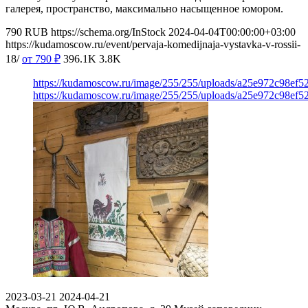
галерея, пространство, максимально насыщенное юмором.
790
RUB
https://schema.org/InStock
2024-04-04T00:00:00+03:00
https://kudamoscow.ru/event/pervaja-komedijnaja-vystavka-v-rossii-
18/
от 790
₽
396.1K
3.8K
https://kudamoscow.ru/image/255/255/uploads/a25e972c98ef5
https://kudamoscow.ru/image/255/255/uploads/a25e972c98ef5
2023-03-21
2024-04-21