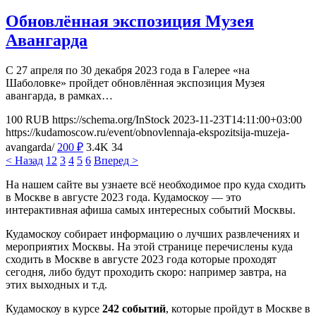
Обновлённая экспозиция Музея
Авангарда
С 27 апреля по 30 декабря 2023 года в Галерее «на
Шаболовке» пройдет обновлённая экспозиция Музея
авангарда, в рамках…
100
RUB
https://schema.org/InStock
2023-11-23T14:11:00+03:00
https://kudamoscow.ru/event/obnovlennaja-ekspozitsija-muzeja-
avangarda/
200
₽
3.4K
34
< Назад
1
2
3
4
5
6
Вперед >
На нашем сайте вы узнаете всё необходимое про куда сходить
в Москве в августе 2023 года. Кудамоскоу — это
интерактивная афиша самых интересных событий Москвы.
Кудамоскоу собирает информацию о лучших развлечениях и
мероприятих Москвы. На этой странице перечислены куда
сходить в Москве в августе 2023 года которые проходят
сегодня, либо будут проходить скоро: например завтра, на
этих выходных и т.д.
Кудамоскоу в курсе
242 событий
, которые пройдут в Москве в