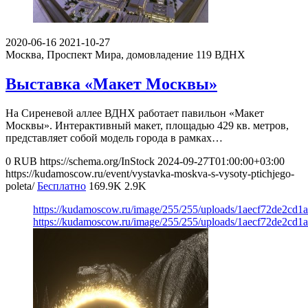
2020-06-16
2021-10-27
Москва, Проспект Мира, домовладение 119
ВДНХ
Выставка «Макет Москвы»
На Сиреневой аллее ВДНХ работает павильон «Макет
Москвы». Интерактивный макет, площадью 429 кв. метров,
представляет собой модель города в рамках…
0
RUB
https://schema.org/InStock
2024-09-27T01:00:00+03:00
https://kudamoscow.ru/event/vystavka-moskva-s-vysoty-ptichjego-
poleta/
Бесплатно
169.9K
2.9K
https://kudamoscow.ru/image/255/255/uploads/1aecf72de2cd1
https://kudamoscow.ru/image/255/255/uploads/1aecf72de2cd1