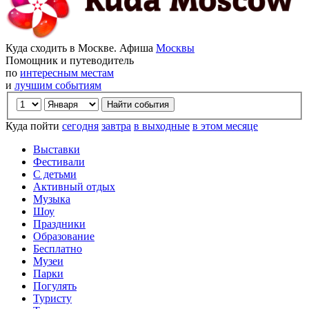
Куда сходить в Москве. Афиша
Москвы
Помощник и путеводитель
по
интересным местам
и
лучшим событиям
Куда пойти
сегодня
завтра
в выходные
в этом месяце
Выставки
Фестивали
С детьми
Активный отдых
Музыка
Шоу
Праздники
Образование
Бесплатно
Музеи
Парки
Погулять
Туристу