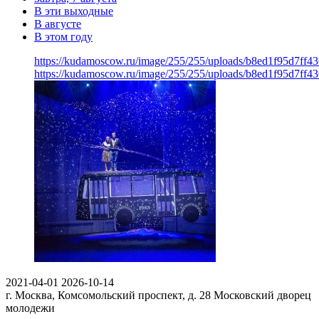
В эти выходные
В августе
В этом году
https://kudamoscow.ru/image/255/255/uploads/b8ed1f95d7ff
https://kudamoscow.ru/image/255/255/uploads/b8ed1f95d7ff
2021-04-01
2026-10-14
г. Москва, Комсомольский проспект, д. 28
Московский дворец
молодежи