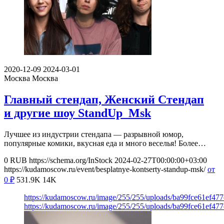
2020-12-09
2024-03-01
Москва
Москва
Главный стендап, Женский Стендап
и другие шоу StandUp_Msk
Лучшее из индустрии стендапа — разрывной юмор,
популярные комики, вкусная еда и много веселья! Более…
0
RUB
https://schema.org/InStock
2024-02-27T00:00:00+03:00
https://kudamoscow.ru/event/besplatnye-kontserty-standup-msk/
от
0
₽
531.9K
14K
https://kudamoscow.ru/image/255/255/uploads/ba99fce61ef47
https://kudamoscow.ru/image/255/255/uploads/ba99fce61ef47