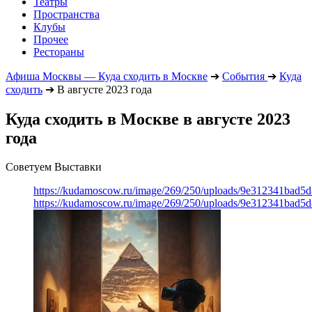
Театры
Пространства
Клубы
Прочее
Рестораны
Афиша Москвы — Куда сходить в Москве
➔
События
➔
Куда
сходить
➔
В августе 2023 года
Куда сходить в Москве в августе 2023
года
Советуем Выставки
https://kudamoscow.ru/image/269/250/uploads/9e312341bad5
https://kudamoscow.ru/image/269/250/uploads/9e312341bad5