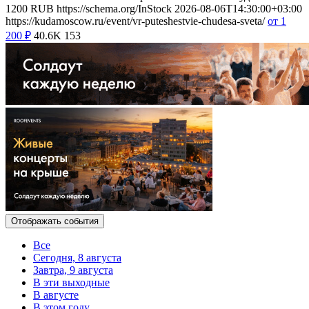
1200
RUB
https://schema.org/InStock
2026-08-06T14:30:00+03:00
https://kudamoscow.ru/event/vr-puteshestvie-chudesa-sveta/
от 1
200
₽
40.6K
153
Отображать события
Все
Сегодня, 8 августа
Завтра, 9 августа
В эти выходные
В августе
В этом году