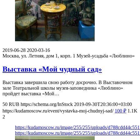
2019-06-28
2020-03-16
Москва, ул. Летняя, дом 1, корп. 1
Музей-усадьба «Люблино»
Выставка «Мой чудный сад»
Выставка завершила свою работу досрочно. В Выставочном
зале Театральной школы музея-заповедника «Люблино»
пройдет выставка «Мой…
50
RUB
https://schema.org/InStock
2019-09-30T20:36:00+03:00
https://kudamoscow.ru/event/vystavka-moj-chudnyj-sad/
100
₽
1.1K
2
https://kudamoscow.ru/image/255/255/uploads/d788cdd44c55
https://kudamoscow.ru/image/255/255/uploads/d788cdd44c55