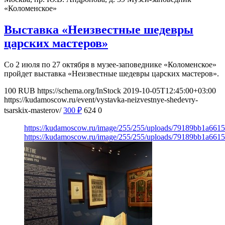
«Коломенское»
Выставка «Неизвестные шедевры
царских мастеров»
Со 2 июля по 27 октября в музее-заповеднике «Коломенское»
пройдет выставка «Неизвестные шедевры царских мастеров».
100
RUB
https://schema.org/InStock
2019-10-05T12:45:00+03:00
https://kudamoscow.ru/event/vystavka-neizvestnye-shedevry-
tsarskix-masterov/
300
₽
624
0
https://kudamoscow.ru/image/255/255/uploads/79189bb1a66
https://kudamoscow.ru/image/255/255/uploads/79189bb1a66