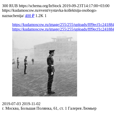
300
RUB
https://schema.org/InStock
2019-09-23T14:17:00+03:00
https://kudamoscow.ru/event/vystavka-kollektsija-osobogo-
naznachenija/
400
₽
1.2K
1
https://kudamoscow.ru/image/255/255/uploads/fff9ecf1c2418
https://kudamoscow.ru/image/255/255/uploads/fff9ecf1c2418
2019-07-03
2019-11-02
г. Москва, Большая Полянка, 61, ст. 1
Галерея Люмьер