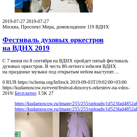
2019-07-27
2019-07-27
Москва, Проспект Мира, домовладение 119
ВДНХ
Фестиваль духовых оркестров
на ВДНХ 2019
С 7 июня по 8 сентября на ВДНХ пройдет пятый фестиваль
духовых оркестров. В честь 80-летнего юбилея ВДНХ
на празднике музыки под открытым небом выступят…
0
RUB
https://schema.org/InStock
2019-09-03T19:02:00+03:00
https://kudamoscow.ru/event/festival-duxovyx-orkestrov-na-vdnx-
2019/
Бесплатно
3.5K
27
https://kudamoscow.ru/image/255/255/uploads/1d523fad4852
https://kudamoscow.ru/image/255/255/uploads/1d523fad4852