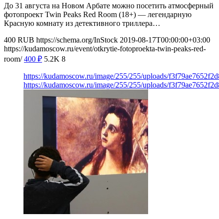
До 31 августа на Новом Арбате можно посетить атмосферный
фотопроект Twin Peaks Red Room (18+) — легендарную
Красную комнату из детективного триллера…
400
RUB
https://schema.org/InStock
2019-08-17T00:00:00+03:00
https://kudamoscow.ru/event/otkrytie-fotoproekta-twin-peaks-red-
room/
400
₽
5.2K
8
https://kudamoscow.ru/image/255/255/uploads/f3f79ae7652f2
https://kudamoscow.ru/image/255/255/uploads/f3f79ae7652f2