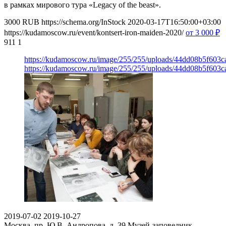
в рамках мирового тура «Legacy of the beast».
3000
RUB
https://schema.org/InStock
2020-03-17T16:50:00+03:00
https://kudamoscow.ru/event/kontsert-iron-maiden-2020/
от 3 000
₽
911
1
https://kudamoscow.ru/image/255/255/uploads/44dd08b5f603
https://kudamoscow.ru/image/255/255/uploads/44dd08b5f603
2019-07-02
2019-10-27
Москва, пр. Ю.В. Андропова, д. 39
Музей-заповедник