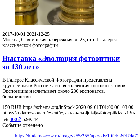
2017-10-01
2021-12-25
Москва, Саввинская набережная, д. 23, стр. 1
Галерея
классической фотографии
Выставка «Эволюция фотооптики
за 130 лет»
В Галерее Классической Фотографии представлена
крупнейшая в России частная коллекция фотообъективов.
Экспозиция насчитывает около 230 экспонатов,
большинство…
150
RUB
https://schema.org/InStock
2020-09-01T01:00:00+03:00
https://kudamoscow.ru/event/vystavka-evoljutsija-fotooptiki-za-130-
let/
300
₽
5.9K
44
Событие отменено
https://kudamoscow.ru/image/255/255/uploads/19fcbb6fd74a