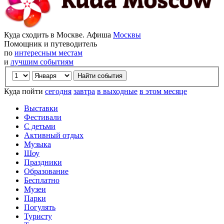
Куда сходить в Москве. Афиша
Москвы
Помощник и путеводитель
по
интересным местам
и
лучшим событиям
Куда пойти
сегодня
завтра
в выходные
в этом месяце
Выставки
Фестивали
С детьми
Активный отдых
Музыка
Шоу
Праздники
Образование
Бесплатно
Музеи
Парки
Погулять
Туристу