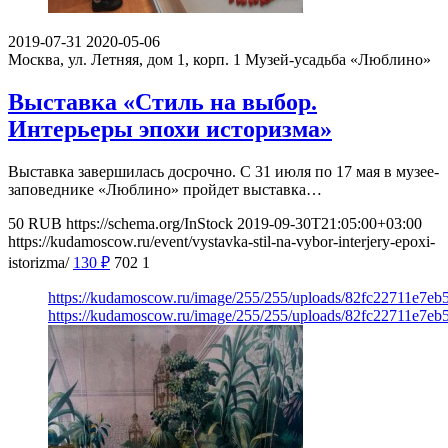
2019-07-31
2020-05-06
Москва, ул. Летняя, дом 1, корп. 1
Музей-усадьба «Люблино»
Выставка «Стиль на выбор.
Интерьеры эпохи историзма»
Выставка завершилась досрочно. С 31 июля по 17 мая в музее-
заповеднике «Люблино» пройдет выставка…
50
RUB
https://schema.org/InStock
2019-09-30T21:05:00+03:00
https://kudamoscow.ru/event/vystavka-stil-na-vybor-interjery-epoxi-
istorizma/
130
₽
702
1
https://kudamoscow.ru/image/255/255/uploads/82fc22711e7e
https://kudamoscow.ru/image/255/255/uploads/82fc22711e7e