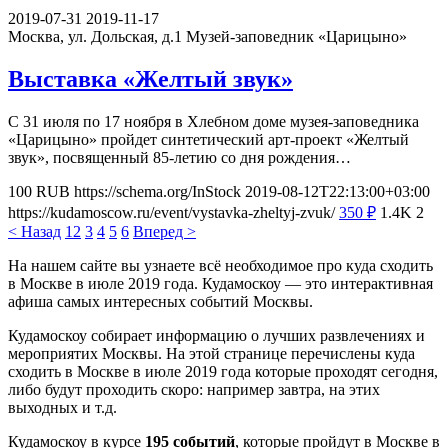
2019-07-31
2019-11-17
Москва, ул. Дольская, д.1
Музей-заповедник «Царицыно»
Выставка «Желтый звук»
С 31 июля по 17 ноября в Хлебном доме музея-заповедника
«Царицыно» пройдет синтетический арт-проект «Желтый
звук», посвященный 85-летию со дня рождения…
100
RUB
https://schema.org/InStock
2019-08-12T22:13:00+03:00
https://kudamoscow.ru/event/vystavka-zheltyj-zvuk/
350
₽
1.4K
2
< Назад
1
2
3
4
5
6
Вперед >
На нашем сайте вы узнаете всё необходимое про куда сходить
в Москве в июле 2019 года. Кудамоскоу — это интерактивная
афиша самых интересных событий Москвы.
Кудамоскоу собирает информацию о лучших развлечениях и
мероприятих Москвы. На этой странице перечислены куда
сходить в Москве в июле 2019 года которые проходят сегодня,
либо будут проходить скоро: например завтра, на этих
выходных и т.д.
Кудамоскоу в курсе
195 событий
, которые пройдут в Москве в