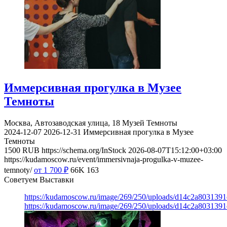
Иммерсивная прогулка в Музее
Темноты
Москва, Автозаводская улица, 18
Музей Темноты
2024-12-07
2026-12-31
Иммерсивная прогулка в Музее
Темноты
1500
RUB
https://schema.org/InStock
2026-08-07T15:12:00+03:00
https://kudamoscow.ru/event/immersivnaja-progulka-v-muzee-
temnoty/
от 1 700
₽
66K
163
Советуем Выставки
https://kudamoscow.ru/image/269/250/uploads/d14c2a803139
https://kudamoscow.ru/image/269/250/uploads/d14c2a803139