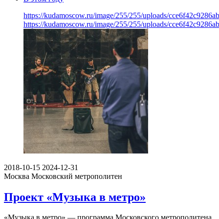
https://kudamoscow.ru/image/255/255/uploads/cce6f42c9286
https://kudamoscow.ru/image/255/255/uploads/cce6f42c9286
2018-10-15
2024-12-31
Москва
Московский метрополитен
Проект «Музыка в метро»
«Музыка в метро» — программа Московского метрополитена,