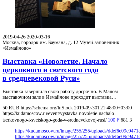
2019-04-26
2020-03-16
Москва, городок им. Баумана, д. 12
Музей-заповедник
«Измайлово»
Выставка «Новолетие. Начало
церковного и светского года
в средневековой Руси»
Выставка завершила свою работу досрочно. В Малом
выставочном зале в Измайлове проходит выставка…
50
RUB
https://schema.org/InStock
2019-09-30T21:48:00+03:00
https://kudamoscow.ru/event/vystavka-novoletie-nachalo-
tserkovnogo-i-svetskogo-goda-v-srednevekovoj-rusi/
100
₽
681
3
https://kudamoscow.ru/image/255/255/uploads/ddef6e09c947
https://kudamoscow.ru/image/255/255/uploads/ddef6e09c947