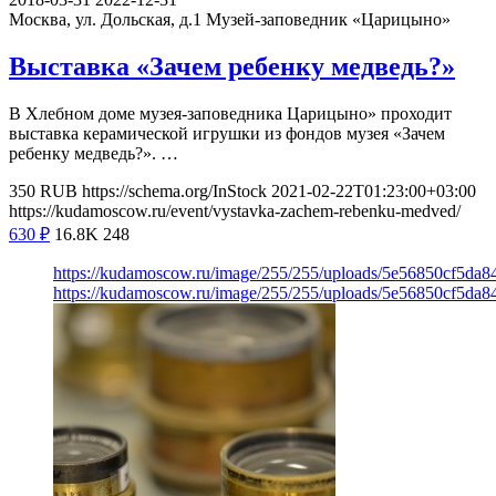
Москва, ул. Дольская, д.1
Музей-заповедник «Царицыно»
Выставка «Зачем ребенку медведь?»
В Хлебном доме музея-заповедника Царицыно» проходит
выставка керамической игрушки из фондов музея «Зачем
ребенку медведь?». …
350
RUB
https://schema.org/InStock
2021-02-22T01:23:00+03:00
https://kudamoscow.ru/event/vystavka-zachem-rebenku-medved/
630
₽
16.8K
248
https://kudamoscow.ru/image/255/255/uploads/5e56850cf5da
https://kudamoscow.ru/image/255/255/uploads/5e56850cf5da