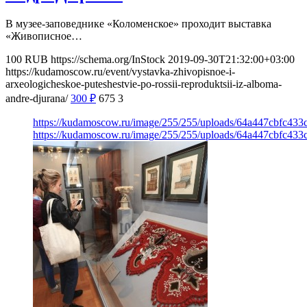
В музее-заповеднике «Коломенское» проходит выставка
«Живописное…
100
RUB
https://schema.org/InStock
2019-09-30T21:32:00+03:00
https://kudamoscow.ru/event/vystavka-zhivopisnoe-i-
arxeologicheskoe-puteshestvie-po-rossii-reproduktsii-iz-alboma-
andre-djurana/
300
₽
675
3
https://kudamoscow.ru/image/255/255/uploads/64a447cbfc43
https://kudamoscow.ru/image/255/255/uploads/64a447cbfc43