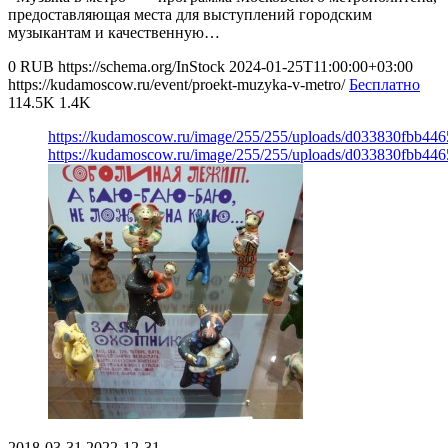
предоставляющая места для выступлений городским
музыкантам и качественную…
0
RUB
https://schema.org/InStock
2024-01-25T11:00:00+03:00
https://kudamoscow.ru/event/proekt-muzyka-v-metro/
Бесплатно
114.5K
1.4K
https://kudamoscow.ru/image/255/255/uploads/d033830fbb44
https://kudamoscow.ru/image/255/255/uploads/d033830fbb44
2018-03-31
2022-12-31