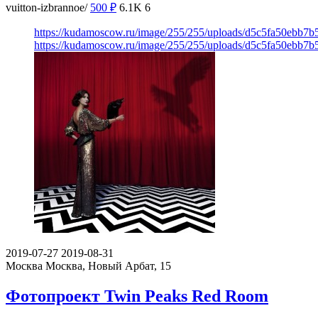
vuitton-izbrannoe/
500
₽
6.1K
6
https://kudamoscow.ru/image/255/255/uploads/d5c5fa50ebb7b
https://kudamoscow.ru/image/255/255/uploads/d5c5fa50ebb7b
2019-07-27
2019-08-31
Москва
Москва, Новый Арбат, 15
Фотопроект Twin Peaks Red Room