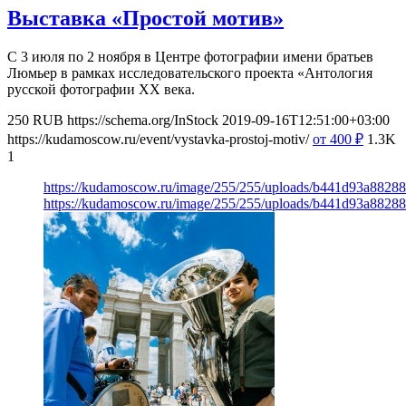
Выставка «Простой мотив»
С 3 июля по 2 ноября в Центре фотографии имени братьев
Люмьер в рамках исследовательского проекта «Антология
русской фотографии ХХ века.
250
RUB
https://schema.org/InStock
2019-09-16T12:51:00+03:00
https://kudamoscow.ru/event/vystavka-prostoj-motiv/
от 400
₽
1.3K
1
https://kudamoscow.ru/image/255/255/uploads/b441d93a8828
https://kudamoscow.ru/image/255/255/uploads/b441d93a8828