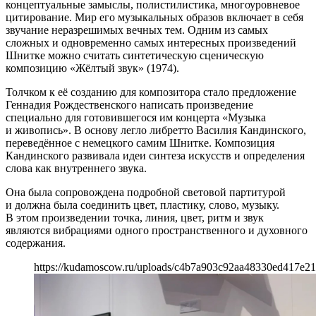
концептуальные замыслы, полистилистика, многоуровневое
цитирование. Мир его музыкальных образов включает в себя
звучание неразрешимых вечных тем. Одним из самых
сложных и одновременно самых интересных произведений
Шнитке можно считать синтетическую сценическую
композицию «Жёлтый звук» (1974).
Толчком к её созданию для композитора стало предложение
Геннадия Рождественского написать произведение
специально для готовившегося им концерта «Музыка
и живопись». В основу легло либретто Василия Кандинского,
переведённое с немецкого самим Шнитке. Композиция
Кандинского развивала идеи синтеза искусств и определения
слова как внутреннего звука.
Она была сопровождена подробной световой партитурой
и должна была соединить цвет, пластику, слово, музыку.
В этом произведении точка, линия, цвет, ритм и звук
являются вибрациями одного пространственного и духовного
содержания.
https://kudamoscow.ru/uploads/c4b7a903c92aa48330ed417e21