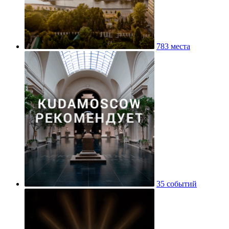
783 места
35 событий