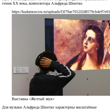
гения ХХ века, композитора Альфреда Шнитке.
https://kudamoscow.ru/uploads/f3f79ae7652f2d8579cb4e97e01
Выставка «Желтый звук»
Для музыки Альфреда Шнитке характерны масштабные