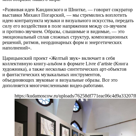
«Развивая идеи Кандинского и Шнитке, — говорит сокуратор
выставки Михаил Погарский, — мы стремились воплотить
идею контрапункта музыки и визуального искусства, передать
силу его воздействия в поле напряжения между со-звучием
и противо-звучием. Образы, слышимые и видимые, — это
эмоциональный сплав сложных структур, композиционных
решений, ритмов, неординарных форм и энергетических
наполнений».
Царицынский проект «Желтый звук» включает в себя
коллективную книгу-альбом в формате Livre d’artiste (Книга
художника), а также несколько синтетических арт-объектов
и фантастических музыкальных инструментов,
объединяющих звуковые и визуальные образы. Все это
дополняется многочисленными видео-работами.
https://kudamoscow.ru/uploads/76258df771eac06c4d9a33207f