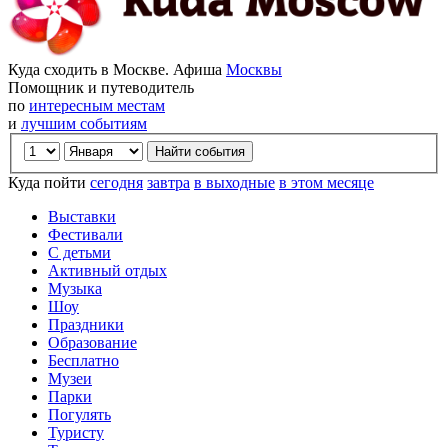
Куда сходить в Москве. Афиша
Москвы
Помощник и путеводитель
по
интересным местам
и
лучшим событиям
Куда пойти
сегодня
завтра
в выходные
в этом месяце
Выставки
Фестивали
С детьми
Активный отдых
Музыка
Шоу
Праздники
Образование
Бесплатно
Музеи
Парки
Погулять
Туристу