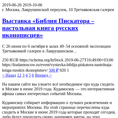
2019-06-26
2019-10-06
г. Москва, Лаврушинский переулок, 10
Третьяковская галерея
Выставка «Библия Пискатора –
настольная книга русских
иконописцев»
С 26 июня по 6 октября в залах 49–54 основной экспозиции
Третьяковкой галереи в Лаврушинском…
250
RUB
https://schema.org/InStock
2019-06-27T16:49:00+03:00
https://kudamoscow.ru/event/vystavka-biblija-piskatora-nastolnaja-
kniga-russkix-ikonopistsev/
500
₽
920
1
< Назад
1
2
3
4
5
6
Вперед >
На нашем сайте вы узнаете всё необходимое про куда сходить
в Москве в июне 2019 года. Кудамоскоу — это интерактивная
афиша самых интересных событий Москвы.
Кудамоскоу собирает информацию о лучших развлечениях и
мероприятих Москвы. На этой странице перечислены куда
сходить в Москве в июне 2019 года которые проходят сегодня,
либо будут проходить скоро: например завтра, на этих