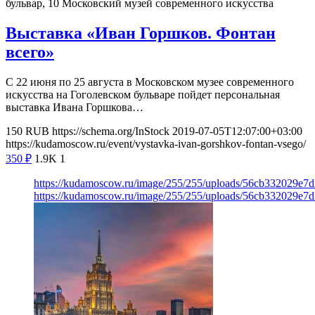
бульвар, 10
Московский музей современного искусства
Выставка «Иван Горшков. Фонтан
всего»
С 22 июня по 25 августа в Московском музее современного
искусства на Гоголевском бульваре пойдет персональная
выставка Ивана Горшкова…
150
RUB
https://schema.org/InStock
2019-07-05T12:07:00+03:00
https://kudamoscow.ru/event/vystavka-ivan-gorshkov-fontan-vsego/
350
₽
1.9K
1
https://kudamoscow.ru/image/255/255/uploads/56cb332029e7
https://kudamoscow.ru/image/255/255/uploads/56cb332029e7