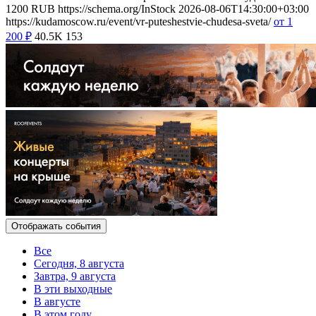
1200
RUB
https://schema.org/InStock
2026-08-06T14:30:00+03:00
https://kudamoscow.ru/event/vr-puteshestvie-chudesa-sveta/
от 1
200
₽
40.5K
153
Отображать события
Все
Сегодня, 8 августа
Завтра, 9 августа
В эти выходные
В августе
В этом году