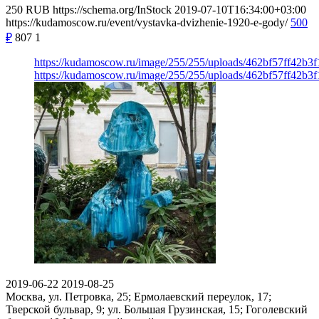
250
RUB
https://schema.org/InStock
2019-07-10T16:34:00+03:00
https://kudamoscow.ru/event/vystavka-dvizhenie-1920-e-gody/
500
₽
807
1
https://kudamoscow.ru/image/255/255/uploads/462bf57ff42b3
https://kudamoscow.ru/image/255/255/uploads/462bf57ff42b3
2019-06-22
2019-08-25
Москва, ул. Петровка, 25; Ермолаевский переулок, 17;
Тверской бульвар, 9; ул. Большая Грузинская, 15; Гоголевский