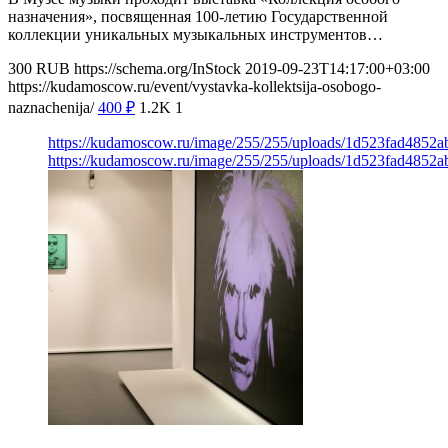
назначения», посвященная 100-летию Государственной
коллекции уникальных музыкальных инструментов…
300
RUB
https://schema.org/InStock
2019-09-23T14:17:00+03:00
https://kudamoscow.ru/event/vystavka-kollektsija-osobogo-
naznachenija/
400
₽
1.2K
1
https://kudamoscow.ru/image/255/255/uploads/1d523fad4852
https://kudamoscow.ru/image/255/255/uploads/1d523fad4852