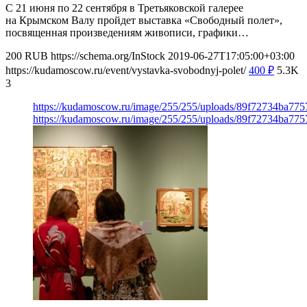
С 21 июня по 22 сентября в Третьяковской галерее
на Крымском Валу пройдет выставка «Свободный полет»,
посвященная произведениям живописи, графики…
200
RUB
https://schema.org/InStock
2019-06-27T17:05:00+03:00
https://kudamoscow.ru/event/vystavka-svobodnyj-polet/
400
₽
5.3K
3
https://kudamoscow.ru/image/255/255/uploads/89f72734ba77
https://kudamoscow.ru/image/255/255/uploads/89f72734ba77