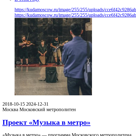
https://kudamoscow.ru/image/255/255/uploads/cce6f42c9286
https://kudamoscow.ru/image/255/255/uploads/cce6f42c9286
2018-10-15
2024-12-31
Москва
Московский метрополитен
Проект «Музыка в метро»
«Музыка в метро» — программа Московского метрополитена,