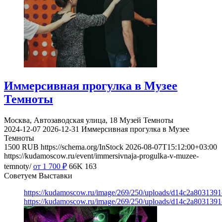
Иммерсивная прогулка в Музее
Темноты
Москва, Автозаводская улица, 18
Музей Темноты
2024-12-07
2026-12-31
Иммерсивная прогулка в Музее
Темноты
1500
RUB
https://schema.org/InStock
2026-08-07T15:12:00+03:00
https://kudamoscow.ru/event/immersivnaja-progulka-v-muzee-
temnoty/
от 1 700
₽
66K
163
Советуем Выставки
https://kudamoscow.ru/image/269/250/uploads/d14c2a803139
https://kudamoscow.ru/image/269/250/uploads/d14c2a803139