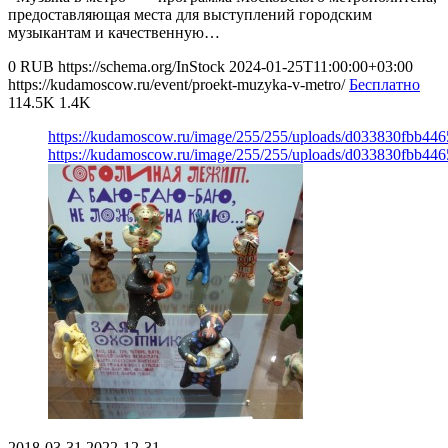
предоставляющая места для выступлений городским
музыкантам и качественную…
0
RUB
https://schema.org/InStock
2024-01-25T11:00:00+03:00
https://kudamoscow.ru/event/proekt-muzyka-v-metro/
Бесплатно
114.5K
1.4K
https://kudamoscow.ru/image/255/255/uploads/d033830fbb44
https://kudamoscow.ru/image/255/255/uploads/d033830fbb44
2018-03-31
2022-12-31