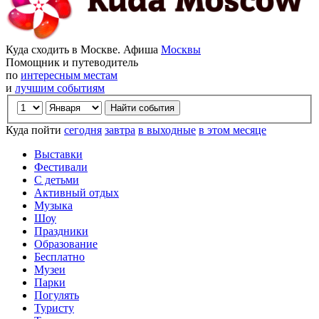
Куда сходить в Москве. Афиша
Москвы
Помощник и путеводитель
по
интересным местам
и
лучшим событиям
Куда пойти
сегодня
завтра
в выходные
в этом месяце
Выставки
Фестивали
С детьми
Активный отдых
Музыка
Шоу
Праздники
Образование
Бесплатно
Музеи
Парки
Погулять
Туристу