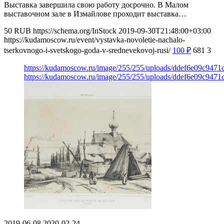
Выставка завершила свою работу досрочно. В Малом
выставочном зале в Измайлове проходит выставка…
50
RUB
https://schema.org/InStock
2019-09-30T21:48:00+03:00
https://kudamoscow.ru/event/vystavka-novoletie-nachalo-
tserkovnogo-i-svetskogo-goda-v-srednevekovoj-rusi/
100
₽
681
3
https://kudamoscow.ru/image/255/255/uploads/ddef6e09c947
https://kudamoscow.ru/image/255/255/uploads/ddef6e09c947
2019-06-08
2020-02-24