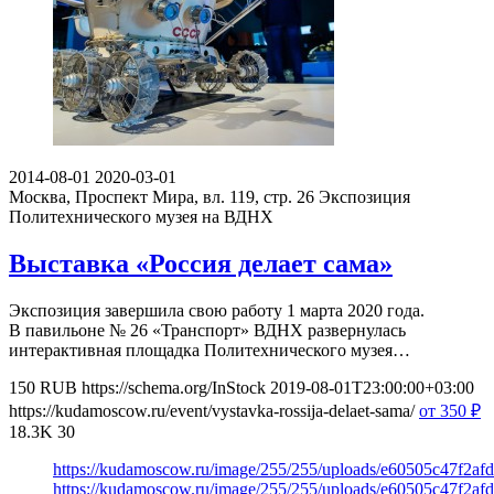
2014-08-01
2020-03-01
Москва, Проспект Мира, вл. 119, стр. 26
Экспозиция
Политехнического музея на ВДНХ
Выставка «Россия делает сама»
Экспозиция завершила свою работу 1 марта 2020 года.
В павильоне № 26 «Транспорт» ВДНХ развернулась
интерактивная площадка Политехнического музея…
150
RUB
https://schema.org/InStock
2019-08-01T23:00:00+03:00
https://kudamoscow.ru/event/vystavka-rossija-delaet-sama/
от 350
₽
18.3K
30
https://kudamoscow.ru/image/255/255/uploads/e60505c47f2a
https://kudamoscow.ru/image/255/255/uploads/e60505c47f2a