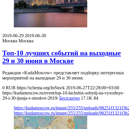
2019-06-29
2019-06-30
Москва
Москва
Топ-10 лучших событий на выходные
29 и 30 июня в Москве
Редакция «KudaMoscow» представляет подборку интересных
мероприятий на выходные 29 и 30 июня.
0
RUB
https://schema.org/InStock
2019-06-27T22:28:00+03:00
https://kudamoscow.ru/event/top-10-luchshix-sobytij-na-vyxodnye-
29-i-30-ijunja-v-moskve-2019/
Бесплатно
17.1K
84
https://kudamoscow.ru/image/255/255/uploads/98251f1321f3
https://kudamoscow.ru/image/255/255/uploads/98251f1321f3