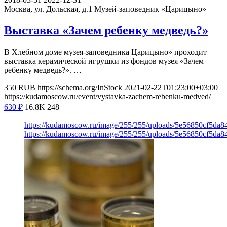
Москва, ул. Дольская, д.1
Музей-заповедник «Царицыно»
Выставка «Зачем ребенку медведь?»
В Хлебном доме музея-заповедника Царицыно» проходит
выставка керамической игрушки из фондов музея «Зачем
ребенку медведь?». …
350
RUB
https://schema.org/InStock
2021-02-22T01:23:00+03:00
https://kudamoscow.ru/event/vystavka-zachem-rebenku-medved/
630
₽
16.8K
248
https://kudamoscow.ru/image/255/255/uploads/5e56850cf5da
https://kudamoscow.ru/image/255/255/uploads/5e56850cf5da