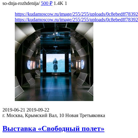
so-dnja-rozhdenija/
500
₽
1.4K
1
https://kudamoscow.ru/image/255/255/uploads/0c8ebedff783
https://kudamoscow.ru/image/255/255/uploads/0c8ebedff783
2019-06-21
2019-09-22
г. Москва, Крымский Вал, 10
Новая Третьяковка
Выставка «Свободный полет»