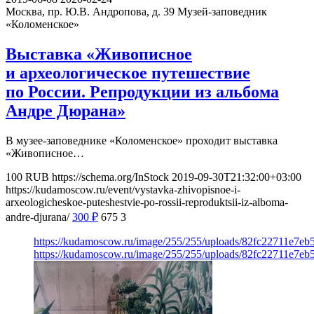
Москва, пр. Ю.В. Андропова, д. 39
Музей-заповедник
«Коломенское»
Выставка «Живописное
и археологическое путешествие
по России. Репродукции из альбома
Андре Дюрана»
В музее-заповеднике «Коломенское» проходит выставка
«Живописное…
100
RUB
https://schema.org/InStock
2019-09-30T21:32:00+03:00
https://kudamoscow.ru/event/vystavka-zhivopisnoe-i-
arxeologicheskoe-puteshestvie-po-rossii-reproduktsii-iz-alboma-
andre-djurana/
300
₽
675
3
https://kudamoscow.ru/image/255/255/uploads/82fc22711e7e
https://kudamoscow.ru/image/255/255/uploads/82fc22711e7e