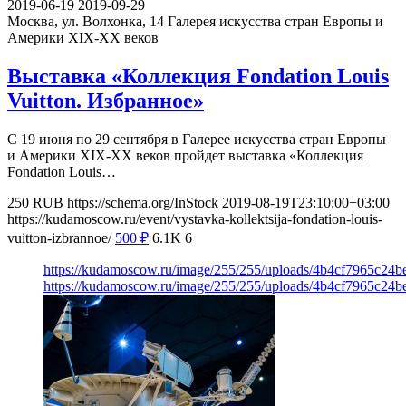
2019-06-19
2019-09-29
Москва, ул. Волхонка, 14
Галерея искусства стран Европы и
Америки XIX-ХХ веков
Выставка «Коллекция Fondation Louis
Vuitton. Избранное»
С 19 июня по 29 сентября в Галерее искусства стран Европы
и Америки XIX-XX веков пройдет выставка «Коллекция
Fondation Louis…
250
RUB
https://schema.org/InStock
2019-08-19T23:10:00+03:00
https://kudamoscow.ru/event/vystavka-kollektsija-fondation-louis-
vuitton-izbrannoe/
500
₽
6.1K
6
https://kudamoscow.ru/image/255/255/uploads/4b4cf7965c24
https://kudamoscow.ru/image/255/255/uploads/4b4cf7965c24