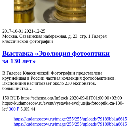
2017-10-01
2021-12-25
Москва, Саввинская набережная, д. 23, стр. 1
Галерея
классической фотографии
Выставка «Эволюция фотооптики
за 130 лет»
В Галерее Классической Фотографии представлена
крупнейшая в России частная коллекция фотообъективов.
Экспозиция насчитывает около 230 экспонатов,
большинство…
150
RUB
https://schema.org/InStock
2020-09-01T01:00:00+03:00
https://kudamoscow.ru/event/vystavka-evoljutsija-fotooptiki-za-130-
let/
300
₽
5.9K
44
https://kudamoscow.ru/image/255/255/uploads/79189bb1a66
https://kudamoscow.ru/image/255/255/uploads/79189bb1a66