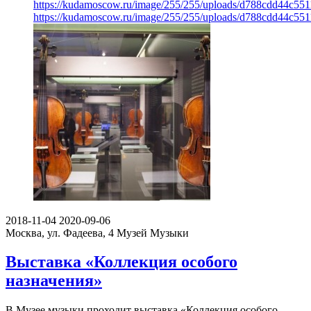
https://kudamoscow.ru/image/255/255/uploads/d788cdd44c55
https://kudamoscow.ru/image/255/255/uploads/d788cdd44c55
2018-11-04
2020-09-06
Москва, ул. Фадеева, 4
Музей Музыки
Выставка «Коллекция особого
назначения»
В Музее музыки проходит выставка «Коллекция особого