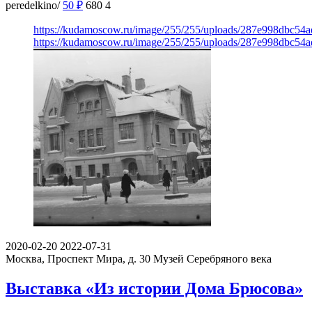
peredelkino/
50
₽
680
4
https://kudamoscow.ru/image/255/255/uploads/287e998dbc54
https://kudamoscow.ru/image/255/255/uploads/287e998dbc54
2020-02-20
2022-07-31
Москва, Проспект Мира, д. 30
Музей Серебряного века
Выставка «Из истории Дома Брюсова»