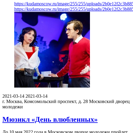
https://kudamoscow.ru/image/255/255/uploads/2b0e12f2c3b8
https://kudamoscow.ru/image/255/255/uploads/2b0e12f2c3b8
2021-03-14
2021-03-14
г. Москва, Комсомольский проспект, д. 28
Московский дворец
молодежи
Мюзикл «День влюбленных»
До 10 мая 2022 года в Московском дворце молодежи пройдет