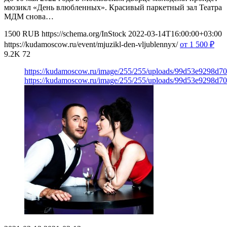
мюзикл «День влюбленных». Красивый паркетный зал Театра
МДМ снова…
1500
RUB
https://schema.org/InStock
2022-03-14T16:00:00+03:00
https://kudamoscow.ru/event/mjuzikl-den-vljublennyx/
от 1 500
₽
9.2K
72
https://kudamoscow.ru/image/255/255/uploads/99d53e9298d7
https://kudamoscow.ru/image/255/255/uploads/99d53e9298d7