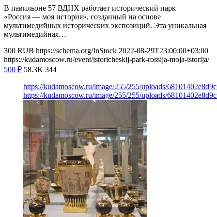
В павильоне 57 ВДНХ работает исторический парк
«Россия — моя история», созданный на основе
мультимедийных исторических экспозиций. Эта уникальная
мультимедийная…
300
RUB
https://schema.org/InStock
2022-08-29T23:00:00+03:00
https://kudamoscow.ru/event/istoricheskij-park-rossija-moja-istorija/
500
₽
58.3K
344
https://kudamoscow.ru/image/255/255/uploads/68101402e8d9
https://kudamoscow.ru/image/255/255/uploads/68101402e8d9