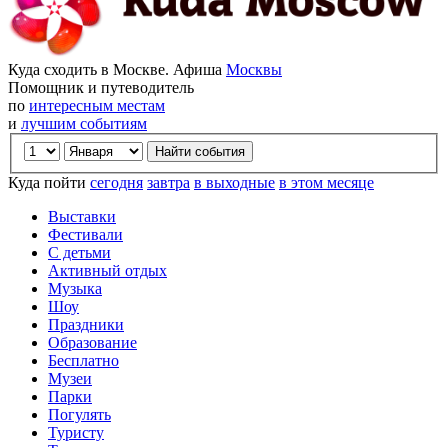
Куда сходить в Москве. Афиша
Москвы
Помощник и путеводитель
по
интересным местам
и
лучшим событиям
Куда пойти
сегодня
завтра
в выходные
в этом месяце
Выставки
Фестивали
С детьми
Активный отдых
Музыка
Шоу
Праздники
Образование
Бесплатно
Музеи
Парки
Погулять
Туристу