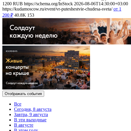
1200
RUB
https://schema.org/InStock
2026-08-06T14:30:00+03:00
https://kudamoscow.ru/event/vr-puteshestvie-chudesa-sveta/
от 1
200
₽
40.8K
153
Отображать события
Все
Сегодня, 8 августа
Завтра, 9 августа
В эти выходные
В августе
В этом году