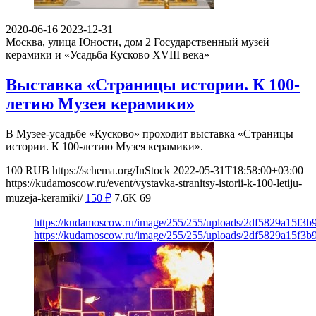
2020-06-16
2023-12-31
Москва, улица Юности, дом 2
Государственный музей
керамики и «Усадьба Кусково XVIII века»
Выставка «Страницы истории. К 100-
летию Музея керамики»
В Музее-усадьбе «Кусково» проходит выставка «Страницы
истории. К 100-летию Музея керамики».
100
RUB
https://schema.org/InStock
2022-05-31T18:58:00+03:00
https://kudamoscow.ru/event/vystavka-stranitsy-istorii-k-100-letiju-
muzeja-keramiki/
150
₽
7.6K
69
https://kudamoscow.ru/image/255/255/uploads/2df5829a15f3
https://kudamoscow.ru/image/255/255/uploads/2df5829a15f3