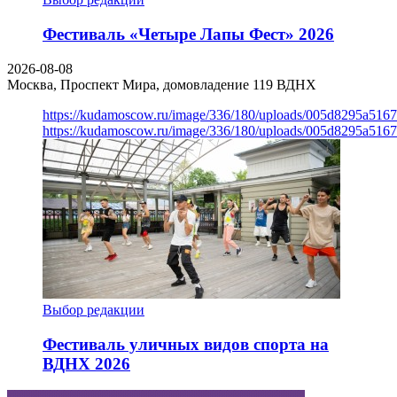
Фестиваль «Четыре Лапы Фест» 2026
2026-08-08
Москва, Проспект Мира, домовладение 119
ВДНХ
https://kudamoscow.ru/image/336/180/uploads/005d8295a516
https://kudamoscow.ru/image/336/180/uploads/005d8295a516
Выбор редакции
Фестиваль уличных видов спорта на
ВДНХ 2026