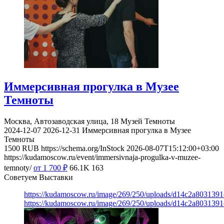
Иммерсивная прогулка в Музее
Темноты
Москва, Автозаводская улица, 18
Музей Темноты
2024-12-07
2026-12-31
Иммерсивная прогулка в Музее
Темноты
1500
RUB
https://schema.org/InStock
2026-08-07T15:12:00+03:00
https://kudamoscow.ru/event/immersivnaja-progulka-v-muzee-
temnoty/
от 1 700
₽
66.1K
163
Советуем Выставки
https://kudamoscow.ru/image/269/250/uploads/d14c2a803139
https://kudamoscow.ru/image/269/250/uploads/d14c2a803139