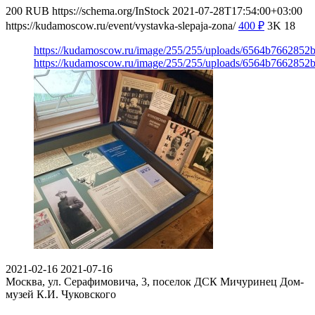
200
RUB
https://schema.org/InStock
2021-07-28T17:54:00+03:00
https://kudamoscow.ru/event/vystavka-slepaja-zona/
400
₽
3K
18
https://kudamoscow.ru/image/255/255/uploads/6564b7662852
https://kudamoscow.ru/image/255/255/uploads/6564b7662852
2021-02-16
2021-07-16
Москва, ул. Серафимовича, 3, поселок ДСК Мичуринец
Дом-
музей К.И. Чуковского