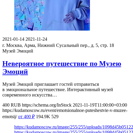
2021-01-14
2021-11-24
г. Москва, Арма, Нижний Сусальный пер., д. 5, стр. 18
Музей Эмоций
Невероятное путешествие по Музею
Эмоций
Музей Эмоций приглашает гостей отправиться
в эмоциональное путешествие. Интерактивный музей
современного искусства…
400
RUB
https://schema.org/InStock
2021-11-19T11:00:00+03:00
https://kudamoscow.ru/event/emotsionalnoe-puteshestvie-v-muzee-
emotsij/
от 400
₽
194.9K
529
https://kudamoscow.ru/image/255/255/uploads/1098d45b0512
https://kudamoscow.ru/image/255/255/uploads/1098d45b0512