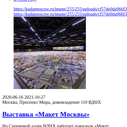
https://kudamoscow.ru/image/255/255/uploads/cf57de0da966f
https://kudamoscow.ru/image/255/255/uploads/cf57de0da966f
2020-06-16
2021-10-27
Москва, Проспект Мира, домовладение 119
ВДНХ
Выставка «Макет Москвы»
На Сиреневой аллее ВДНХ работает павильон «Макет