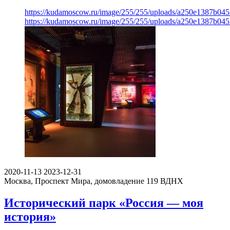
https://kudamoscow.ru/image/255/255/uploads/a250e1387b04
https://kudamoscow.ru/image/255/255/uploads/a250e1387b04
2020-11-13
2023-12-31
Москва, Проспект Мира, домовладение 119
ВДНХ
Исторический парк «Россия — моя
история»