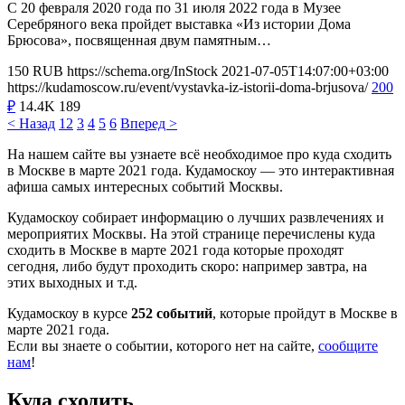
С 20 февраля 2020 года по 31 июля 2022 года в Музее
Серебряного века пройдет выставка «Из истории Дома
Брюсова», посвященная двум памятным…
150
RUB
https://schema.org/InStock
2021-07-05T14:07:00+03:00
https://kudamoscow.ru/event/vystavka-iz-istorii-doma-brjusova/
200
₽
14.4K
189
< Назад
1
2
3
4
5
6
Вперед >
На нашем сайте вы узнаете всё необходимое про куда сходить
в Москве в марте 2021 года. Кудамоскоу — это интерактивная
афиша самых интересных событий Москвы.
Кудамоскоу собирает информацию о лучших развлечениях и
мероприятих Москвы. На этой странице перечислены куда
сходить в Москве в марте 2021 года которые проходят
сегодня, либо будут проходить скоро: например завтра, на
этих выходных и т.д.
Кудамоскоу в курсе
252 событий
, которые пройдут в Москве в
марте 2021 года.
Если вы знаете о событии, которого нет на сайте,
сообщите
нам
!
Куда сходить