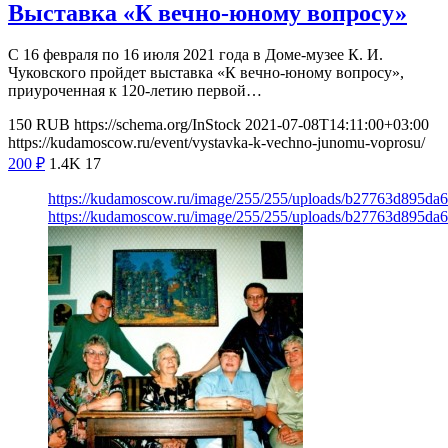
Выставка «К вечно-юному вопросу»
С 16 февраля по 16 июля 2021 года в Доме-музее К. И.
Чуковского пройдет выставка «К вечно-юному вопросу»,
приуроченная к 120-летию первой…
150
RUB
https://schema.org/InStock
2021-07-08T14:11:00+03:00
https://kudamoscow.ru/event/vystavka-k-vechno-junomu-voprosu/
200
₽
1.4K
17
https://kudamoscow.ru/image/255/255/uploads/b27763d895d
https://kudamoscow.ru/image/255/255/uploads/b27763d895d