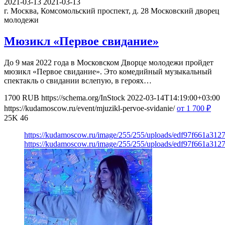
2021-03-13
2021-03-13
г. Москва, Комсомольский проспект, д. 28
Московский дворец
молодежи
Мюзикл «Первое свидание»
До 9 мая 2022 года в Московском Дворце молодежи пройдет
мюзикл «Первое свидание». Это комедийный музыкальный
спектакль о свидании вслепую, в героях…
1700
RUB
https://schema.org/InStock
2022-03-14T14:19:00+03:00
https://kudamoscow.ru/event/mjuzikl-pervoe-svidanie/
от 1 700
₽
25K
46
https://kudamoscow.ru/image/255/255/uploads/edf97f661a31
https://kudamoscow.ru/image/255/255/uploads/edf97f661a31