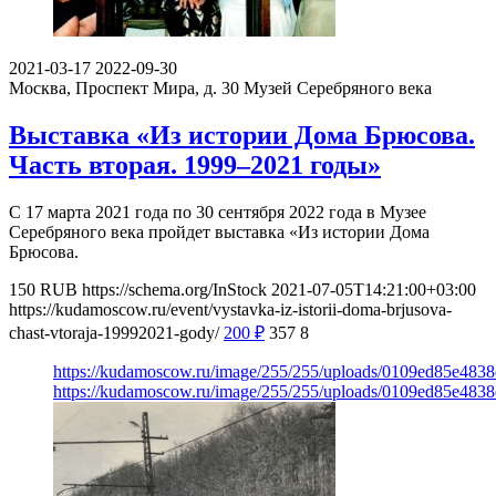
2021-03-17
2022-09-30
Москва, Проспект Мира, д. 30
Музей Серебряного века
Выставка «Из истории Дома Брюсова.
Часть вторая. 1999–2021 годы»
С 17 марта 2021 года по 30 сентября 2022 года в Музее
Серебряного века пройдет выставка «Из истории Дома
Брюсова.
150
RUB
https://schema.org/InStock
2021-07-05T14:21:00+03:00
https://kudamoscow.ru/event/vystavka-iz-istorii-doma-brjusova-
chast-vtoraja-19992021-gody/
200
₽
357
8
https://kudamoscow.ru/image/255/255/uploads/0109ed85e483
https://kudamoscow.ru/image/255/255/uploads/0109ed85e483