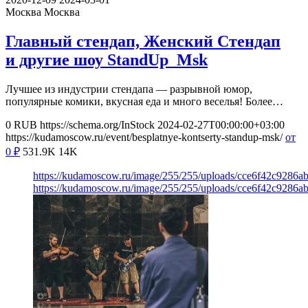
Москва
Москва
Главный стендап, Женский Стендап
и другие шоу StandUp_Msk
Лучшее из индустрии стендапа — разрывной юмор,
популярные комики, вкусная еда и много веселья! Более…
0
RUB
https://schema.org/InStock
2024-02-27T00:00:00+03:00
https://kudamoscow.ru/event/besplatnye-kontserty-standup-msk/
от
0
₽
531.9K
14K
https://kudamoscow.ru/image/255/255/uploads/cce6f42c9286
https://kudamoscow.ru/image/255/255/uploads/cce6f42c9286