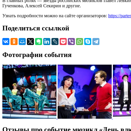
В главных ролях — звезды российских мюзиклов Павел Лёвкин
Гученкова, Алексей Секирин и другие.
Узнать подробности можно на сайте организаторов:
https://part
Поделиться ссылкой
Фотографии события
Отзывы про событие мюзикл «День вл