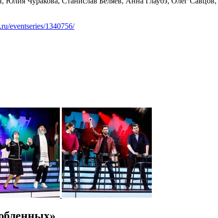
, Юлия Чуракова, Станислав Беляев, Анна Глаубэ, Олег Савцов
er.ru/eventseries/1340756/
юбленных»