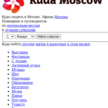
Куда сходить в Москве. Афиша
Москвы
Помощник и путеводитель
по
интересным местам
и
лучшим событиям
Куда пойти
сегодня
завтра
в выходные
в этом месяце
Выставки
Фестивали
С детьми
Активный отдых
Музыка
Шоу
Праздники
Образование
Бесплатно
Музеи
Парки
Погулять
Туристу