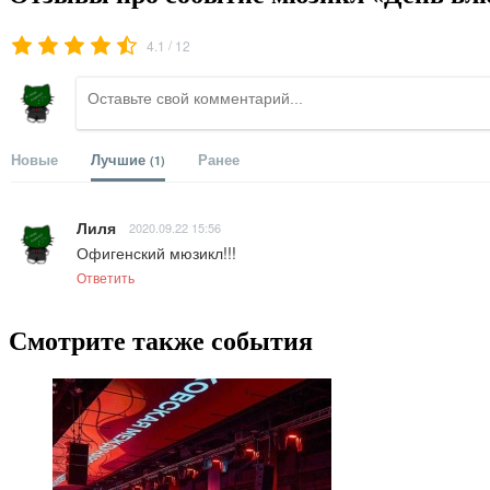
/
4.1
12
Новые
Лучшие
Ранее
(1)
Лиля
2020.09.22 15:56
Офигенский мюзикл!!!
Ответить
Смотрите также события