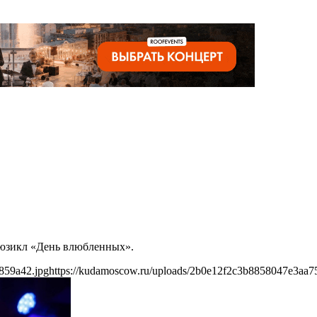
мюзикл «День влюбленных».
859a42.jpg
https://kudamoscow.ru/uploads/2b0e12f2c3b8858047e3aa7