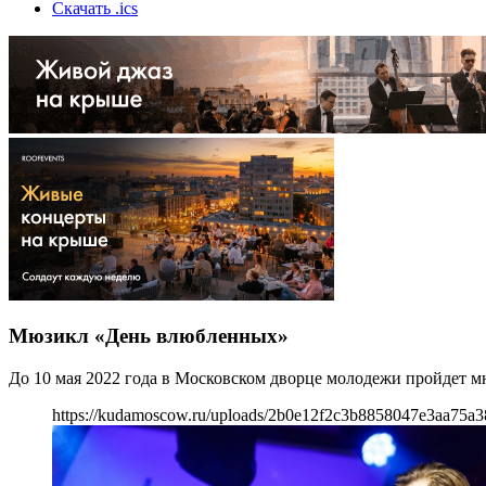
Скачать .ics
Мюзикл «День влюбленных»
До 10 мая 2022 года в Московском дворце молодежи пройдет 
https://kudamoscow.ru/uploads/2b0e12f2c3b8858047e3aa75a3