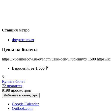
Станция метро
Фрунзенская
Цены на билеты
https://kudamoscow.ru/event/mjuzikl-den-vljublennyx/
1500
https://
Взрослый:
от 1 500
₽
5+
Купить билет
72 нравится
9198
просмотров
Добавить в календарь
Google Calendar
Outlook.com