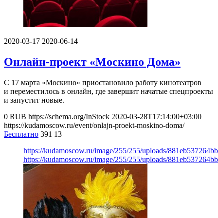
2020-03-17
2020-06-14
Онлайн-проект «Москино Дома»
С 17 марта «Москино» приостановило работу кинотеатров
и переместилось в онлайн, где завершит начатые спецпроекты
и запустит новые.
0
RUB
https://schema.org/InStock
2020-03-28T17:14:00+03:00
https://kudamoscow.ru/event/onlajn-proekt-moskino-doma/
Бесплатно
391
13
https://kudamoscow.ru/image/255/255/uploads/881eb537264b
https://kudamoscow.ru/image/255/255/uploads/881eb537264b