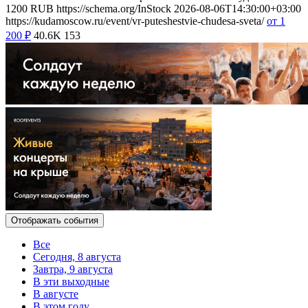
1200
RUB
https://schema.org/InStock
2026-08-06T14:30:00+03:00
https://kudamoscow.ru/event/vr-puteshestvie-chudesa-sveta/
от 1
200
₽
40.6K
153
Отображать события
Все
Сегодня, 8 августа
Завтра, 9 августа
В эти выходные
В августе
В этом году