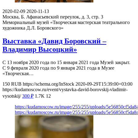
2020-02-09
2020-11-13
Москва, Б. Афанасьевский переулок, д. 3, стр. 3
Мемориальный музей «Творческая мастерская театрального
художника Д.Л. Боровского»
Выставка «Давид Боровский –
Владимир Высоцкий»
С 13 ноября 2020 года по 15 января 2021 года Музей закрыт.
С 9 февраля 2020 года по 9 января 2021 года в Музее
«Творческая…
150
RUB
https://schema.org/InStock
2020-09-29T15:39:00+03:00
https://kudamoscow.ru/event/vystavka-david-borovskij-vladimir-
vysotskij/
300
₽
1.7K
12
https://kudamoscow.ru/image/255/255/uploads/5e56850cf5da
https://kudamoscow.ru/image/255/255/uploads/5e56850cf5da