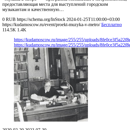
предоставляющая места для выступлений городским
музыкантам и качественную…
0
RUB
https://schema.org/InStock
2024-01-25T11:00:00+03:00
https://kudamoscow.ru/event/proekt-muzyka-v-metro/
Бесплатно
114.5K
1.4K
https://kudamoscow.ru/image/255/255/uploads/8fe0ce3f5a22f
https://kudamoscow.ru/image/255/255/uploads/8fe0ce3f5a22f
2020-02-20
2023-07-30