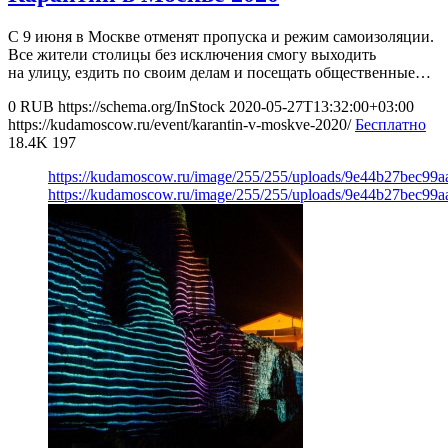
С 9 июня в Москве отменят пропуска и режим самоизоляции.
Все жители столицы без исключения смогу выходить
на улицу, ездить по своим делам и посещать общественные…
0
RUB
https://schema.org/InStock
2020-05-27T13:32:00+03:00
https://kudamoscow.ru/event/karantin-v-moskve-2020/
Бесплатно
18.4K
197
https://kudamoscow.ru/image/255/255/uploads/9e44b27bec99
https://kudamoscow.ru/image/255/255/uploads/9e44b27bec99