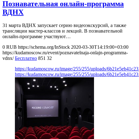
Познавательная онлайн-программа
ВДНХ
31 марта ВДНХ запускает серию видеоэкскурсий, а также
трансляции мастер-классов и лекций. В познавательной
онлайн-программе участвуют…
0
RUB
https://schema.org/InStock
2020-03-30T14:19:00+03:00
https://kudamoscow.ru/event/poznavatelnaja-onlajn-programma-
vdnx/
Бесплатно
851
32
https://kudamoscow.ru/image/255/255/uploads/6b21e5eb41c2
https://kudamoscow.ru/image/255/255/uploads/6b21e5eb41c2