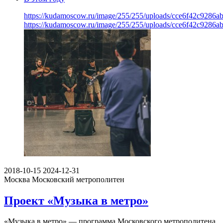
https://kudamoscow.ru/image/255/255/uploads/cce6f42c9286
https://kudamoscow.ru/image/255/255/uploads/cce6f42c9286
2018-10-15
2024-12-31
Москва
Московский метрополитен
Проект «Музыка в метро»
«Музыка в метро» — программа Московского метрополитена,