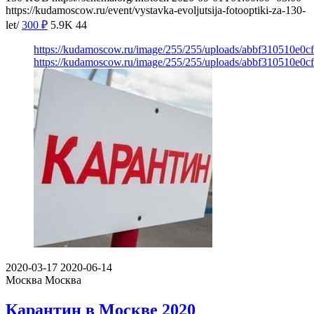
https://kudamoscow.ru/event/vystavka-evoljutsija-fotooptiki-za-130-
let/
300
₽
5.9K
44
https://kudamoscow.ru/image/255/255/uploads/abbf310510e0c
https://kudamoscow.ru/image/255/255/uploads/abbf310510e0c
2020-03-17
2020-06-14
Москва
Москва
Карантин в Москве 2020