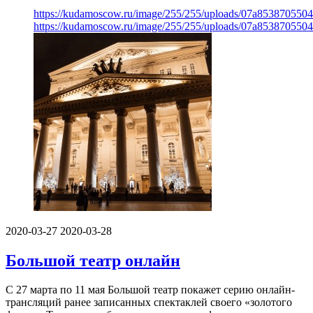
https://kudamoscow.ru/image/255/255/uploads/07a853870550
https://kudamoscow.ru/image/255/255/uploads/07a853870550
2020-03-27
2020-03-28
Большой театр онлайн
С 27 марта по 11 мая Большой театр покажет серию онлайн-
трансляций ранее записанных спектаклей своего «золотого