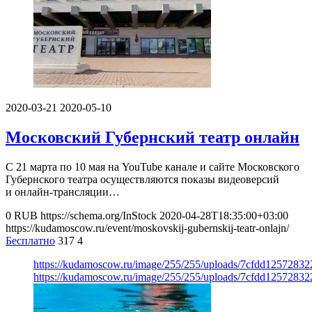
2020-03-21
2020-05-10
Московский Губернский театр онлайн
С 21 марта по 10 мая на YouTube канале и сайте Московского
Губернского театра осуществляются показы видеоверсий
и онлайн-трансляции…
0
RUB
https://schema.org/InStock
2020-04-28T18:35:00+03:00
https://kudamoscow.ru/event/moskovskij-gubernskij-teatr-onlajn/
Бесплатно
317
4
https://kudamoscow.ru/image/255/255/uploads/7cfdd125728
https://kudamoscow.ru/image/255/255/uploads/7cfdd125728