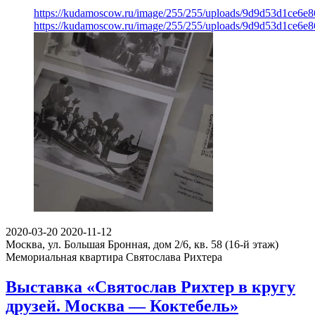
https://kudamoscow.ru/image/255/255/uploads/9d9d53d1ce6
https://kudamoscow.ru/image/255/255/uploads/9d9d53d1ce6
2020-03-20
2020-11-12
Москва, ул. Большая Бронная, дом 2/6, кв. 58 (16-й этаж)
Мемориальная квартира Святослава Рихтера
Выставка «Святослав Рихтер в кругу
друзей. Москва — Коктебель»