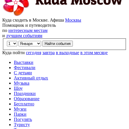
Куда сходить в Москве. Афиша
Москвы
Помощник и путеводитель
по
интересным местам
и
лучшим событиям
Куда пойти
сегодня
завтра
в выходные
в этом месяце
Выставки
Фестивали
С детьми
Активный отдых
Музыка
Шоу
Праздники
Образование
Бесплатно
Музеи
Парки
Погулять
Туристу