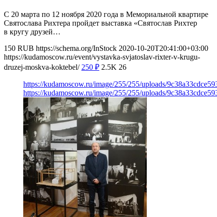
С 20 марта по 12 ноября 2020 года в Мемориальной квартире
Святослава Рихтера пройдет выставка «Святослав Рихтер
в кругу друзей…
150
RUB
https://schema.org/InStock
2020-10-20T20:41:00+03:00
https://kudamoscow.ru/event/vystavka-svjatoslav-rixter-v-krugu-
druzej-moskva-koktebel/
250
₽
2.5K
26
https://kudamoscow.ru/image/255/255/uploads/9c38a33cdce5
https://kudamoscow.ru/image/255/255/uploads/9c38a33cdce5