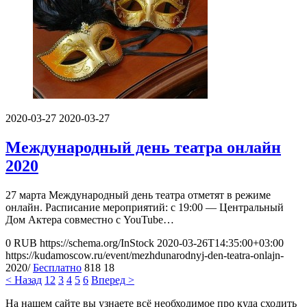
2020-03-27
2020-03-27
Международный день театра онлайн
2020
27 марта Международный день театра отметят в режиме
онлайн. Расписание мероприятий: с 19:00 — Центральный
Дом Актера совместно с YouTube…
0
RUB
https://schema.org/InStock
2020-03-26T14:35:00+03:00
https://kudamoscow.ru/event/mezhdunarodnyj-den-teatra-onlajn-
2020/
Бесплатно
818
18
< Назад
1
2
3
4
5
6
Вперед >
На нашем сайте вы узнаете всё необходимое про куда сходить