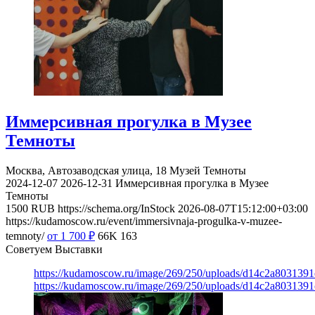
Иммерсивная прогулка в Музее
Темноты
Москва, Автозаводская улица, 18
Музей Темноты
2024-12-07
2026-12-31
Иммерсивная прогулка в Музее
Темноты
1500
RUB
https://schema.org/InStock
2026-08-07T15:12:00+03:00
https://kudamoscow.ru/event/immersivnaja-progulka-v-muzee-
temnoty/
от 1 700
₽
66K
163
Советуем Выставки
https://kudamoscow.ru/image/269/250/uploads/d14c2a803139
https://kudamoscow.ru/image/269/250/uploads/d14c2a803139