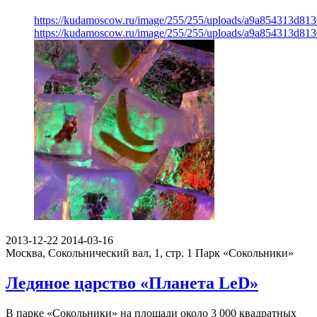
https://kudamoscow.ru/image/255/255/uploads/a9a854313d81
https://kudamoscow.ru/image/255/255/uploads/a9a854313d81
2013-12-22
2014-03-16
Москва, Сокольнический вал, 1, стр. 1
Парк «Сокольники»
Ледяное царство «Планета LeD»
В парке «Сокольники» на площади около 3 000 квадратных