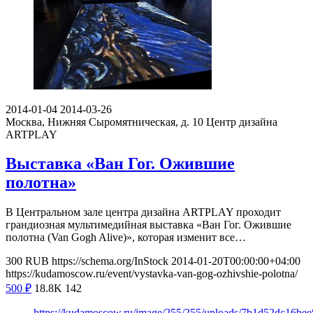
2014-01-04
2014-03-26
Москва, Нижняя Сыромятническая, д. 10
Центр дизайна
ARTPLAY
Выставка «Ван Гог. Ожившие
полотна»
В Центральном зале центра дизайна ARTPLAY проходит
грандиозная мультимедийная выставка «Ван Гог. Ожившие
полотна (Van Gogh Alive)», которая изменит все…
300
RUB
https://schema.org/InStock
2014-01-20T00:00:00+04:00
https://kudamoscow.ru/event/vystavka-van-gog-ozhivshie-polotna/
500
₽
18.8K
142
https://kudamoscow.ru/image/255/255/uploads/7b1d52dc16be