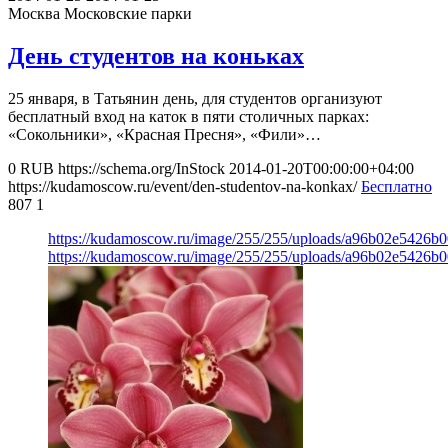
Москва
Московские парки
День студентов на коньках
25 января, в Татьянин день, для студентов организуют
бесплатный вход на каток в пяти столичных парках:
«Сокольники», «Красная Пресня», «Фили»…
0
RUB
https://schema.org/InStock
2014-01-20T00:00:00+04:00
https://kudamoscow.ru/event/den-studentov-na-konkax/
Бесплатно
807
1
https://kudamoscow.ru/image/255/255/uploads/a96b02e5426b
https://kudamoscow.ru/image/255/255/uploads/a96b02e5426b