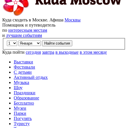
Куда сходить в Москве. Афиша
Москвы
Помощник и путеводитель
по
интересным местам
и
лучшим событиям
Куда пойти
сегодня
завтра
в выходные
в этом месяце
Выставки
Фестивали
С детьми
Активный отдых
Музыка
Шоу
Праздники
Образование
Бесплатно
Музеи
Парки
Погулять
Туристу