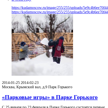
https://kudamoscow.ru/image/255/255/uploads/5e9c4b6ee70f4
https://kudamoscow.ru/image/255/255/uploads/5e9c4b6ee70f4
2014-01-25
2014-02-23
Москва, Крымский вал, д.9
Парк Горького
«Парковые игры» в Парке Горького
С 25 января по 23 февраля в Парке Горького состоятся первые