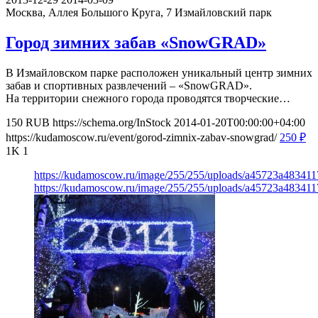
Москва, Аллея Большого Круга, 7
Измайловский парк
Город зимних забав «SnowGRAD»
В Измайловском парке расположен уникальный центр зимних
забав и спортивных развлечений – «SnowGRAD».
На территории снежного города проводятся творческие…
150
RUB
https://schema.org/InStock
2014-01-20T00:00:00+04:00
https://kudamoscow.ru/event/gorod-zimnix-zabav-snowgrad/
250
₽
1K
1
https://kudamoscow.ru/image/255/255/uploads/a45723a48341
https://kudamoscow.ru/image/255/255/uploads/a45723a48341