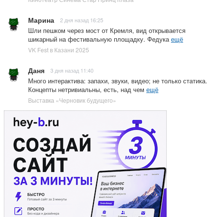
Марина
2 дня назад 16:25
Шли пешком через мост от Кремля, вид открывается
шикарный на фестивальную площадку. Федука
ещё
VK Fest в Казани 2025
Даня
3 дня назад 11:40
Много интерактива: запахи, звуки, видео; не только статика.
Концепты нетривиальны, есть, над чем
ещё
Выставка «Черновик будущего»