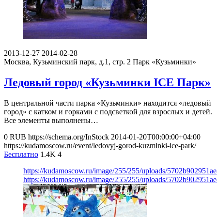
2013-12-27
2014-02-28
Москва, Кузьминский парк, д.1, стр. 2
Парк «Кузьминки»
Ледовый город «Кузьминки ICE Парк»
В центральной части парка «Кузьминки» находится «ледовый
город» с катком и горками с подсветкой для взрослых и детей.
Все элементы выполнены…
0
RUB
https://schema.org/InStock
2014-01-20T00:00:00+04:00
https://kudamoscow.ru/event/ledovyj-gorod-kuzminki-ice-park/
Бесплатно
1.4K
4
https://kudamoscow.ru/image/255/255/uploads/5702b902951
https://kudamoscow.ru/image/255/255/uploads/5702b902951