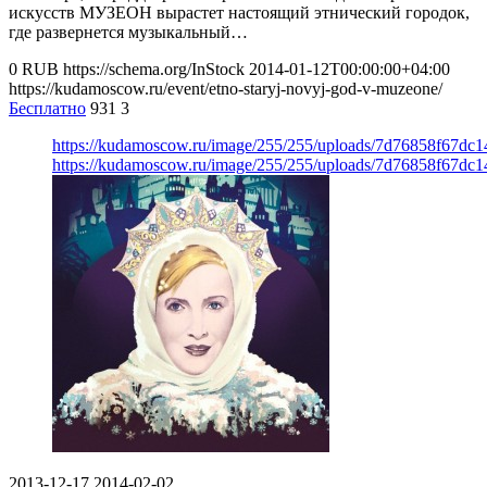
искусств МУЗЕОН вырастет настоящий этнический городок,
где развернется музыкальный…
0
RUB
https://schema.org/InStock
2014-01-12T00:00:00+04:00
https://kudamoscow.ru/event/etno-staryj-novyj-god-v-muzeone/
Бесплатно
931
3
https://kudamoscow.ru/image/255/255/uploads/7d76858f67dc
https://kudamoscow.ru/image/255/255/uploads/7d76858f67dc
2013-12-17
2014-02-02