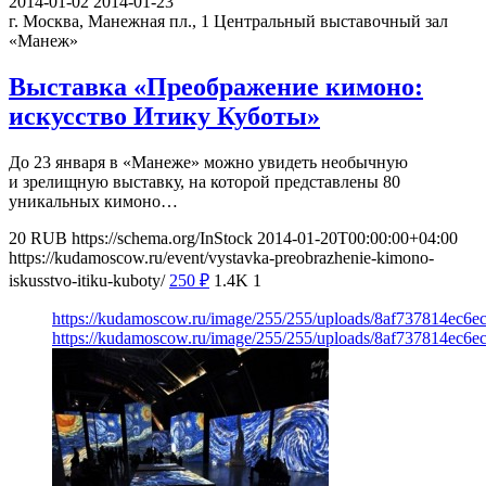
2014-01-02
2014-01-23
г. Москва, Манежная пл., 1
Центральный выставочный зал
«Манеж»
Выставка «Преображение кимоно:
искусство Итику Куботы»
До 23 января в «Манеже» можно увидеть необычную
и зрелищную выставку, на которой представлены 80
уникальных кимоно…
20
RUB
https://schema.org/InStock
2014-01-20T00:00:00+04:00
https://kudamoscow.ru/event/vystavka-preobrazhenie-kimono-
iskusstvo-itiku-kuboty/
250
₽
1.4K
1
https://kudamoscow.ru/image/255/255/uploads/8af737814ec6e
https://kudamoscow.ru/image/255/255/uploads/8af737814ec6e