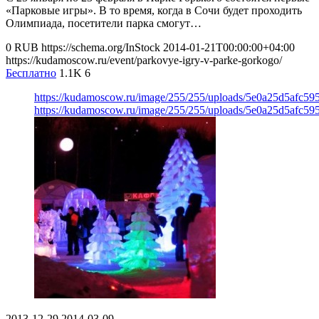
«Парковые игры». В то время, когда в Сочи будет проходить
Олимпиада, посетители парка смогут…
0
RUB
https://schema.org/InStock
2014-01-21T00:00:00+04:00
https://kudamoscow.ru/event/parkovye-igry-v-parke-gorkogo/
Бесплатно
1.1K
6
https://kudamoscow.ru/image/255/255/uploads/5e0a25d5afc5
https://kudamoscow.ru/image/255/255/uploads/5e0a25d5afc5
2013-12-29
2014-03-09