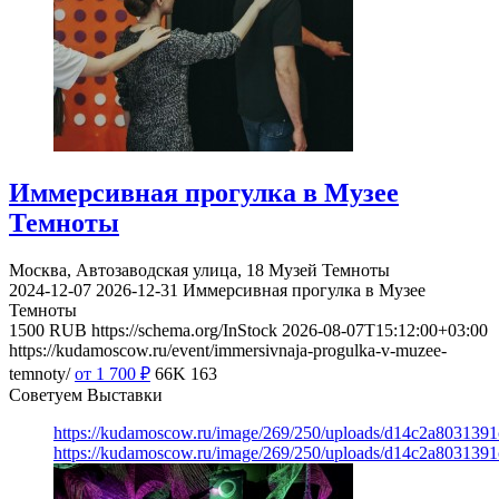
Иммерсивная прогулка в Музее
Темноты
Москва, Автозаводская улица, 18
Музей Темноты
2024-12-07
2026-12-31
Иммерсивная прогулка в Музее
Темноты
1500
RUB
https://schema.org/InStock
2026-08-07T15:12:00+03:00
https://kudamoscow.ru/event/immersivnaja-progulka-v-muzee-
temnoty/
от 1 700
₽
66K
163
Советуем Выставки
https://kudamoscow.ru/image/269/250/uploads/d14c2a803139
https://kudamoscow.ru/image/269/250/uploads/d14c2a803139