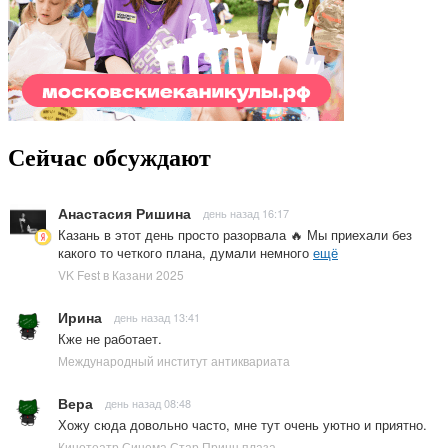
Сейчас обсуждают
Анастасия Ришина
день назад 16:17
Казань в этот день просто разорвала 🔥 Мы приехали без
какого то четкого плана, думали немного
ещё
VK Fest в Казани 2025
Ирина
день назад 13:41
Кже не работает.
Международный институт антиквариата
Вера
день назад 08:48
Хожу сюда довольно часто, мне тут очень уютно и приятно.
Кинотеатр Синема Стар Принц плаза