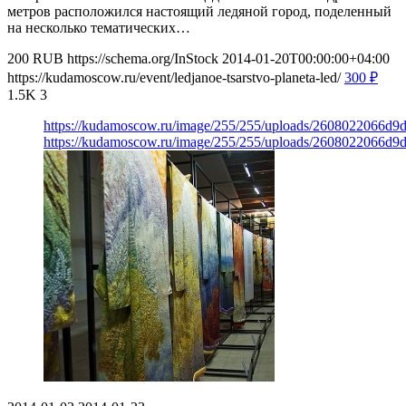
метров расположился настоящий ледяной город, поделенный
на несколько тематических…
200
RUB
https://schema.org/InStock
2014-01-20T00:00:00+04:00
https://kudamoscow.ru/event/ledjanoe-tsarstvo-planeta-led/
300
₽
1.5K
3
https://kudamoscow.ru/image/255/255/uploads/2608022066d
https://kudamoscow.ru/image/255/255/uploads/2608022066d