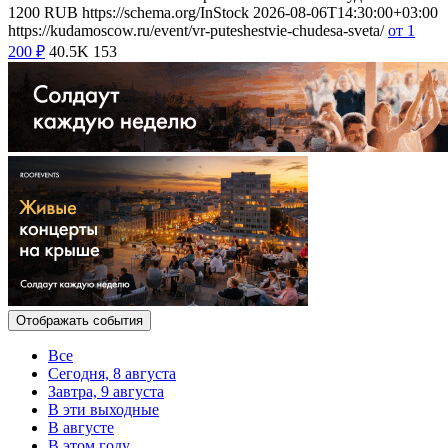
1200
RUB
https://schema.org/InStock
2026-08-06T14:30:00+03:00
https://kudamoscow.ru/event/vr-puteshestvie-chudesa-sveta/
от 1
200
₽
40.5K
153
Отображать события
Все
Сегодня, 8 августа
Завтра, 9 августа
В эти выходные
В августе
В этом году