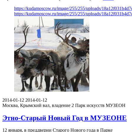
https://kudamoscow.ru/image/255/255/uploads/18a12f031b4d
https://kudamoscow.ru/image/255/255/uploads/18a12f031b4d
2014-01-12
2014-01-12
Москва, Крымский вал, владение 2
Парк искусств МУЗЕОН
Этно-Старый Новый Год в МУЗЕОНЕ
12 января, в преддверии Старого Нового года в Парке