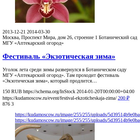
2013-12-21
2014-03-30
Москва, Проспект Мира, дом 26, строение 1
Ботанический сад
МГУ «Аптекарский огород»
Фестиваль «Экзотическая зима»
Уголок лета среди зимы развернулся в Ботаническом саду
МГУ «Аптекарский огород». Там проходит фестиваль
«Экзотическая зима», который продлится…
150
RUB
https://schema.org/InStock
2014-01-20T00:00:00+04:00
https://kudamoscow.ru/event/festival-ekzoticheskaja-zima/
200
₽
876
3
https://kudamoscow.ru/image/255/255/uploads/5d39514b9e0b
https://kudamoscow.ru/image/255/255/uploads/5d39514b9e0b