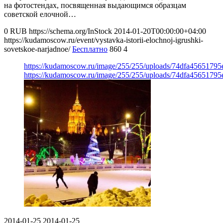
на фотостендах, посвященная выдающимся образцам
советской елочной…
0
RUB
https://schema.org/InStock
2014-01-20T00:00:00+04:00
https://kudamoscow.ru/event/vystavka-istorii-elochnoj-igrushki-
sovetskoe-narjadnoe/
Бесплатно
860
4
https://kudamoscow.ru/image/255/255/uploads/74dfa4565179
https://kudamoscow.ru/image/255/255/uploads/74dfa4565179
2014-01-25
2014-01-25