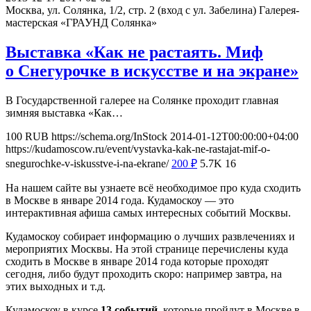
Москва, ул. Солянка, 1/2, стр. 2 (вход с ул. Забелина)
Галерея-
мастерская «ГРАУНД Солянка»
Выставка «Как не растаять. Миф
о Снегурочке в искусстве и на экране»
В Государственной галерее на Солянке проходит главная
зимняя выставка «Как…
100
RUB
https://schema.org/InStock
2014-01-12T00:00:00+04:00
https://kudamoscow.ru/event/vystavka-kak-ne-rastajat-mif-o-
snegurochke-v-iskusstve-i-na-ekrane/
200
₽
5.7K
16
На нашем сайте вы узнаете всё необходимое про куда сходить
в Москве в январе 2014 года. Кудамоскоу — это
интерактивная афиша самых интересных событий Москвы.
Кудамоскоу собирает информацию о лучших развлечениях и
мероприятих Москвы. На этой странице перечислены куда
сходить в Москве в январе 2014 года которые проходят
сегодня, либо будут проходить скоро: например завтра, на
этих выходных и т.д.
Кудамоскоу в курсе
13 событий
, которые пройдут в Москве в