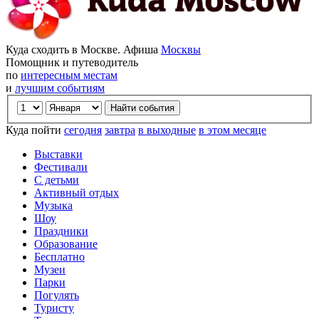
Куда сходить в Москве. Афиша
Москвы
Помощник и путеводитель
по
интересным местам
и
лучшим событиям
Куда пойти
сегодня
завтра
в выходные
в этом месяце
Выставки
Фестивали
С детьми
Активный отдых
Музыка
Шоу
Праздники
Образование
Бесплатно
Музеи
Парки
Погулять
Туристу