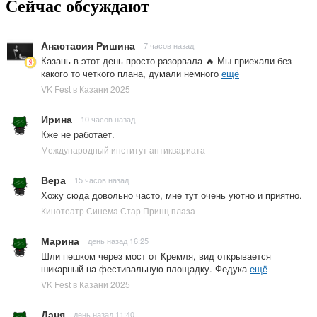
Сейчас обсуждают
Анастасия Ришина
7 часов назад
Казань в этот день просто разорвала 🔥 Мы приехали без
какого то четкого плана, думали немного
ещё
VK Fest в Казани 2025
Ирина
10 часов назад
Кже не работает.
Международный институт антиквариата
Вера
15 часов назад
Хожу сюда довольно часто, мне тут очень уютно и приятно.
Кинотеатр Синема Стар Принц плаза
Марина
день назад 16:25
Шли пешком через мост от Кремля, вид открывается
шикарный на фестивальную площадку. Федука
ещё
VK Fest в Казани 2025
Даня
день назад 11:40