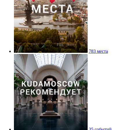
783 места
35 событий