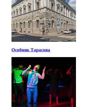
Особняк Тарасова