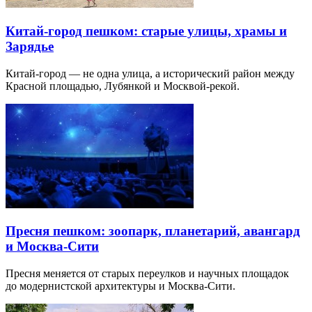
Китай-город пешком: старые улицы, храмы и
Зарядье
Китай-город — не одна улица, а исторический район между
Красной площадью, Лубянкой и Москвой-рекой.
Пресня пешком: зоопарк, планетарий, авангард
и Москва-Сити
Пресня меняется от старых переулков и научных площадок
до модернистской архитектуры и Москва-Сити.