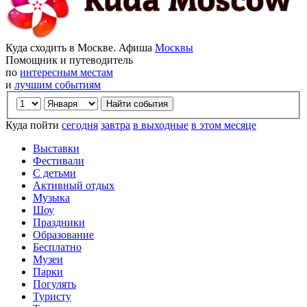
Куда сходить в Москве. Афиша
Москвы
Помощник и путеводитель
по
интересным местам
и
лучшим событиям
Куда пойти
сегодня
завтра
в выходные
в этом месяце
Выставки
Фестивали
С детьми
Активный отдых
Музыка
Шоу
Праздники
Образование
Бесплатно
Музеи
Парки
Погулять
Туристу