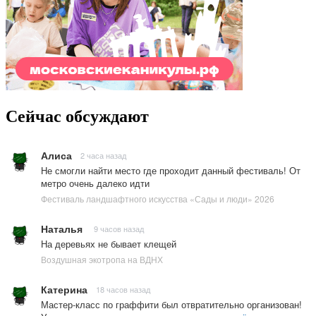
Сейчас обсуждают
Алиса
2 часа назад
Не смогли найти место где проходит данный фестиваль! От
метро очень далеко идти
Фестиваль ландшафтного искусства «Сады и люди» 2026
Наталья
9 часов назад
На деревьях не бывает клещей
Воздушная экотропа на ВДНХ
Катерина
18 часов назад
Мастер-класс по граффити был отвратительно организован!