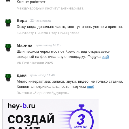
Кже не работает.
Международный институт антиквариата
Вера
22 часа назад
Хожу сюда довольно часто, мне тут очень уютно и приятно.
Кинотеатр Синема Стар Принц плаза
Марина
день назад 16:25
Шли пешком через мост от Кремля, вид открывается
шикарный на фестивальную площадку. Федука
ещё
VK Fest в Казани 2025
Даня
день назад 11:40
Много интерактива: запахи, звуки, видео; не только статика.
Концепты нетривиальны, есть, над чем
ещё
Выставка «Черновик будущего»