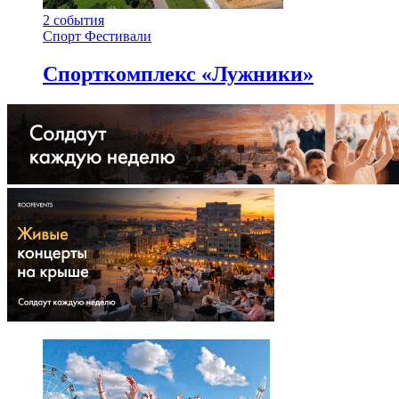
2
события
Спорт
Фестивали
Спорткомплекс «Лужники»