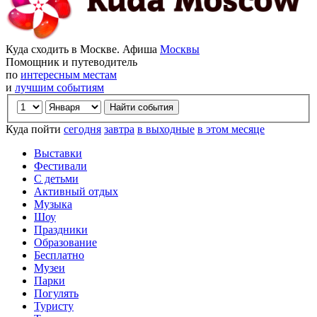
Куда сходить в Москве. Афиша
Москвы
Помощник и путеводитель
по
интересным местам
и
лучшим событиям
Куда пойти
сегодня
завтра
в выходные
в этом месяце
Выставки
Фестивали
С детьми
Активный отдых
Музыка
Шоу
Праздники
Образование
Бесплатно
Музеи
Парки
Погулять
Туристу