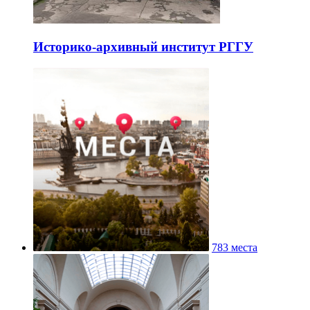
Историко-архивный институт РГГУ
783 места