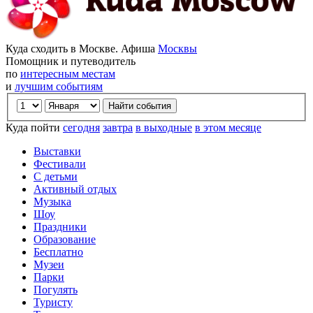
Куда сходить в Москве. Афиша
Москвы
Помощник и путеводитель
по
интересным местам
и
лучшим событиям
Куда пойти
сегодня
завтра
в выходные
в этом месяце
Выставки
Фестивали
С детьми
Активный отдых
Музыка
Шоу
Праздники
Образование
Бесплатно
Музеи
Парки
Погулять
Туристу