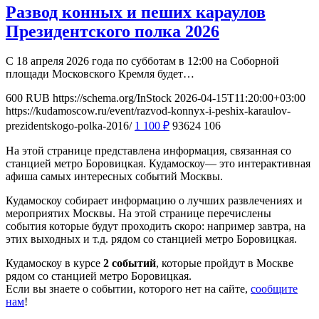
Развод конных и пеших караулов
Президентского полка 2026
С 18 апреля 2026 года по субботам в 12:00 на Соборной
площади Московского Кремля будет…
600
RUB
https://schema.org/InStock
2026-04-15T11:20:00+03:00
https://kudamoscow.ru/event/razvod-konnyx-i-peshix-karaulov-
prezidentskogo-polka-2016/
1 100
₽
93624
106
На этой странице представлена информация, связанная со
станцией метро Боровицкая. Кудамоскоу— это интерактивная
афиша самых интересных событий Москвы.
Кудамоскоу собирает информацию о лучших развлечениях и
мероприятих Москвы. На этой странице перечислены
события которые будут проходить скоро: например завтра, на
этих выходных и т.д. рядом со станцией метро Боровицкая.
Кудамоскоу в курсе
2 событий
, которые пройдут в Москве
рядом со станцией метро Боровицкая.
Если вы знаете о событии, которого нет на сайте,
сообщите
нам
!