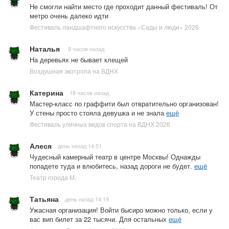
Не смогли найти место где проходит данный фестиваль! От
метро очень далеко идти
Фестиваль ландшафтного искусства «Сады и люди» 2026
Наталья
9 часов назад
На деревьях не бывает клещей
Воздушная экотропа на ВДНХ
Катерина
18 часов назад
Мастер-класс по граффити был отвратительно организован!
У стены просто стояла девушка и не знала
ещё
Фестиваль уличных видов спорта на ВДНХ 2026
Алеся
день назад 14:51
Чудесный камерный театр в центре Москвы! Однажды
попадете туда и влюбитесь, назад дороги не будет.
ещё
Театр города М.
Татьяна
день назад 14:19
Ужасная организация! Войти бысиро можно только, если у
вас вип билет за 22 тысячи. Для остальных
ещё