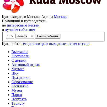
Куда сходить в Москве. Афиша
Москвы
Помощник и путеводитель
по
интересным местам
и
лучшим событиям
Куда пойти
сегодня
завтра
в выходные
в этом месяце
Выставки
Фестивали
С детьми
Активный отдых
Музыка
Шоу
Праздники
Образование
Бесплатно
Музеи
Парки
Погулять
Туристу