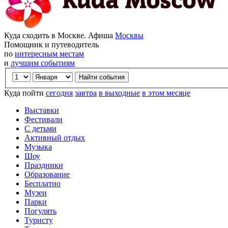
Куда сходить в Москве. Афиша
Москвы
Помощник и путеводитель
по
интересным местам
и
лучшим событиям
Куда пойти
сегодня
завтра
в выходные
в этом месяце
Выставки
Фестивали
С детьми
Активный отдых
Музыка
Шоу
Праздники
Образование
Бесплатно
Музеи
Парки
Погулять
Туристу