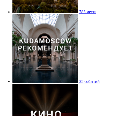
783 места
35 событий