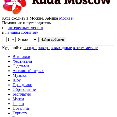
Куда сходить в Москве. Афиша
Москвы
Помощник и путеводитель
по
интересным местам
и
лучшим событиям
Куда пойти
сегодня
завтра
в выходные
в этом месяце
Выставки
Фестивали
С детьми
Активный отдых
Музыка
Шоу
Праздники
Образование
Бесплатно
Музеи
Парки
Погулять
Туристу