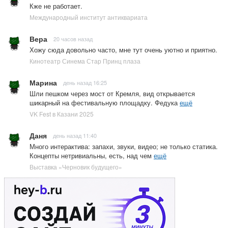
Кже не работает.
Международный институт антиквариата
Вера
20 часов назад
Хожу сюда довольно часто, мне тут очень уютно и приятно.
Кинотеатр Синема Стар Принц плаза
Марина
день назад 16:25
Шли пешком через мост от Кремля, вид открывается
шикарный на фестивальную площадку. Федука
ещё
VK Fest в Казани 2025
Даня
день назад 11:40
Много интерактива: запахи, звуки, видео; не только статика.
Концепты нетривиальны, есть, над чем
ещё
Выставка «Черновик будущего»