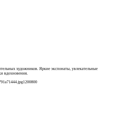
ительных художников. Яркие экспонаты, увлекательные
ки вдохновения.
791a71444.jpg
1200
800