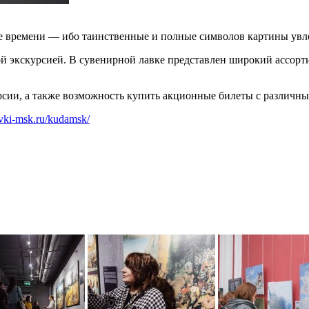
 времени — ибо таинственные и полные символов картины увле
й экскурсией. В сувенирной лавке представлен широкий ассор
рсии, а также возможность купить акционные билеты с различн
avki-msk.ru/kudamsk/