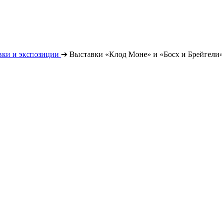
вки и экспозиции
➔
Выставки «Клод Моне» и «Босх и Брейгели