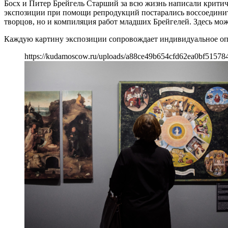
Босх и Питер Брейгель Старший за всю жизнь написали критич
экспозиции при помощи репродукций постарались воссоединит
творцов, но и компиляция работ младших Брейгелей. Здесь мож
Каждую картину экспозиции сопровождает индивидуальное опи
https://kudamoscow.ru/uploads/a88ce49b654cfd62ea0bf51578