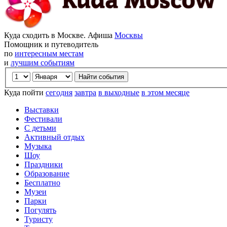
Куда сходить в Москве. Афиша
Москвы
Помощник и путеводитель
по
интересным местам
и
лучшим событиям
Куда пойти
сегодня
завтра
в выходные
в этом месяце
Выставки
Фестивали
С детьми
Активный отдых
Музыка
Шоу
Праздники
Образование
Бесплатно
Музеи
Парки
Погулять
Туристу