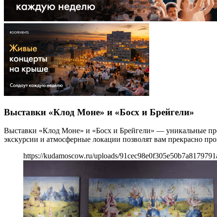
Выставки «Клод Моне» и «Босх и Брейгели»
Выставки «Клод Моне» и «Босх и Брейгели» — уникальные про
экскурсии и атмосферные локации позволят вам прекрасно про
https://kudamoscow.ru/uploads/91cec98e0f305e50b7a8179791