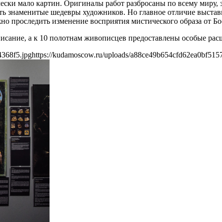
ески мало картин. Оригиналы работ разбросаны по всему миру, 
ь знаменитые шедевры художников. Но главное отличие выстав
но проследить изменение восприятия мистического образа от Бо
сание, а к 10 полотнам живописцев предоставлены особые рас
4368f5.jpg
https://kudamoscow.ru/uploads/a88ce49b654cfd62ea0bf515