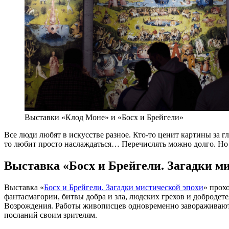
Выставки «Клод Моне» и «Босх и Брейгели»
Все люди любят в искусстве разное. Кто-то ценит картины за гл
то любит просто наслаждаться… Перечислять можно долго. Но
Выставка «Босх и Брейгели. Загадки м
Выставка «
Босх и Брейгели. Загадки мистической эпохи
» прох
фантасмагории, битвы добра и зла, людских грехов и доброде
Возрождения. Работы живописцев одновременно завораживают и
посланий своим зрителям.