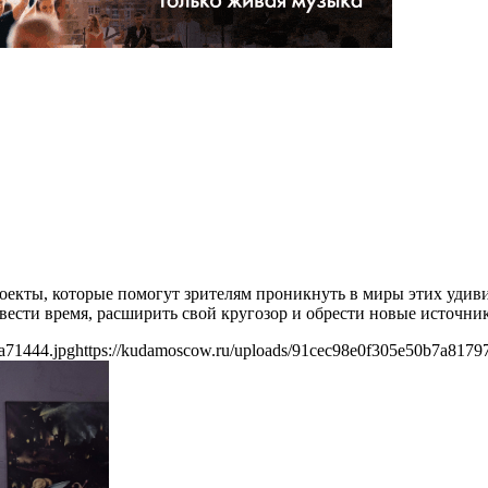
екты, которые помогут зрителям проникнуть в миры этих удив
вести время, расширить свой кругозор и обрести новые источни
a71444.jpg
https://kudamoscow.ru/uploads/91cec98e0f305e50b7a8179