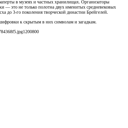
заперты в музеях и частных хранилищах. Организаторы
ки — это не только полотна двух именитых средневековых
сха до 3-го поколения творческой династии Брейгелей.
шифровки к скрытым в них символам и загадкам.
784368f5.jpg
1200
800